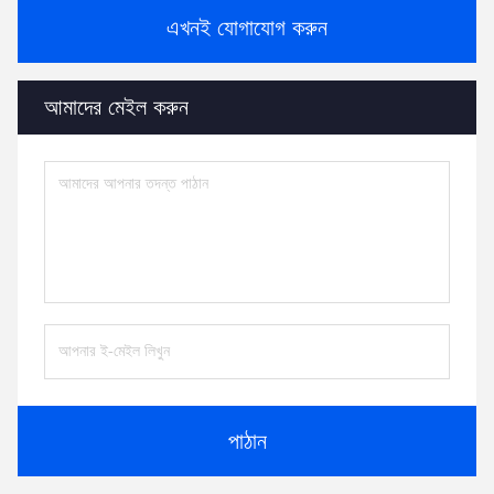
এখনই যোগাযোগ করুন
আমাদের মেইল ​​করুন
পাঠান