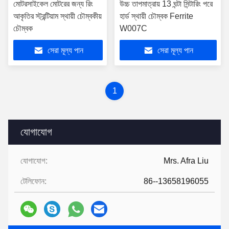
মোটরসাইকেল মোটরের জন্য রিং
উচ্চ তাপমাত্রায় 13 ঘন্টা সিন্টারিং পরে
আকৃতির স্ট্রন্টিয়াম স্থায়ী চৌম্বকীয়
হার্ড স্থায়ী চৌম্বক Ferrite
চৌম্বক
W007C
সেরা মূল্য পান
সেরা মূল্য পান
1
যোগাযোগ
যোগাযোগ:
Mrs. Afra Liu
টেলিফোন:
86--13658196055