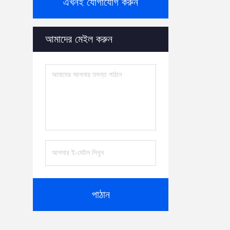
এখনই যোগাযোগ করুন
আমাদের মেইল ​​করুন
পাঠান