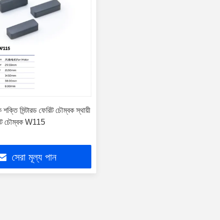
ক শক্তি সিন্টারড ফেরিট চৌম্বক স্থায়ী
রিট চৌম্বক W115
সেরা মূল্য পান