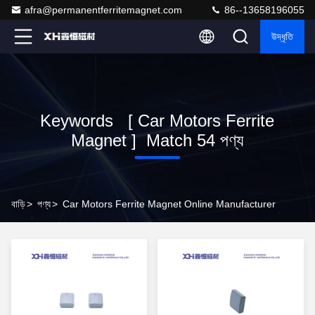
afra@permanentferritemagnet.com
86--13658196055
উদ্ধৃতি
Keywords [ Car Motors Ferrite
Magnet ] Match 54 পণ্য
বাড়ি
>
পণ্য
>
Car Motors Ferrite Magnet Online Manufacturer