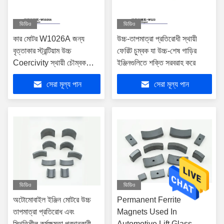
ভিডিও
ভিডিও
কার মোটর W1026A জন্য
উচ্চ-তাপমাত্রা প্রতিরোধী স্থায়ী
বৃত্তাকার স্ট্রন্টিয়াম উচ্চ
ফেরিট চুম্বক যা উচ্চ-শেষ গাড়ির
Coercivity স্থায়ী চৌম্বক
ইঞ্জিনগুলিতে শক্তি সরবরাহ করে
Ferrite
সেরা মূল্য পান
সেরা মূল্য পান
ভিডিও
ভিডিও
অটোমোবাইল ইঞ্জিন মোটরে উচ্চ
Permanent Ferrite
তাপমাত্রা প্রতিরোধ এবং
Magnets Used In
স্থিতিশীল কর্মক্ষমতা প্রদানকারী
Automotive Lift Glass