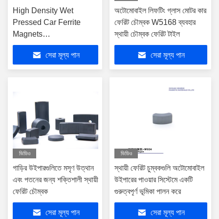
High Density Wet
অটোমোবাইল লিফটিং গ্লাস মোটর কার
Pressed Car Ferrite
ফেরিট চৌম্বক W5168 ব্যবহার
Magnets
স্থায়ী চৌম্বক ফেরিট টাইল
340mm×255mm×75mm
সেরা মূল্য পান
সেরা মূল্য পান
for Automotive
Applications
ভিডিও
ভিডিও
গাড়ির উইপারগুলিতে মসৃণ উত্থান
স্থায়ী ফেরিট চুম্বকগুলি অটোমোবাইল
এবং পতনের জন্য শক্তিশালী স্থায়ী
উইপারের পাওয়ার সিস্টেমে একটি
ফেরিট চৌম্বক
গুরুত্বপূর্ণ ভূমিকা পালন করে
সেরা মূল্য পান
সেরা মূল্য পান