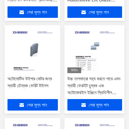
স্থায়ী ফেরাইট চুম্বক
Motors Car Ferrite
সেরা মূল্য পান
সেরা মূল্য পান
Magnets
ভিডিও
অটোমোটিভ উইপার মোটর জন্য
উচ্চ তাপমাত্রা সহ্য করতে পারে এমন
স্থায়ী চৌম্বক ফেরিট টাইলস
স্থায়ী ফেরাইট চুম্বক এবং
অটোমোবাইল ইঞ্জিনে স্থিতিশীল
কর্মক্ষমতা প্রদান করে
সেরা মূল্য পান
সেরা মূল্য পান