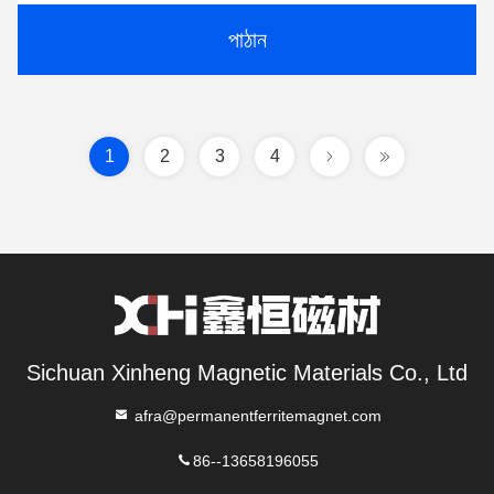
পাঠান
1
2
3
4
Sichuan Xinheng Magnetic Materials Co., Ltd
afra@permanentferritemagnet.com
86--13658196055