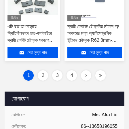
ভিডিও
ভিডিও
এটি উচ্চ তাপমাত্রায়
স্থায়ী ফেরাইট চৌম্বকীয় টাইলস বড়
স্থিতিশীলভাবে উচ্চ-কার্যকারিতা
আকারের জন্য অ্যানিসোট্রপিক
স্থায়ী ফেরিট চৌম্বক সরবরাহ
সিন্টারড চৌম্বক R62.3mm-
করতে পারে
54.3rmm × 26.32mm
সেরা মূল্য পান
সেরা মূল্য পান
1
2
3
4
যোগাযোগ
যোগাযোগ:
Mrs. Afra Liu
টেলিফোন:
86--13658196055