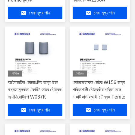
সেরা মূল্য পান
সেরা মূল্য পান
ভিডিও
ভিডিও
অটোমোটিভ মোটরগুলির জন্য উচ্চ
মোটরসাইকেল মোটর W156 জন্য
বাধ্যতামূলকতা ফেরিট মোটর চৌম্বক
শক্তিশালী চৌম্বকীয় শক্তি সঙ্গে
অ্যানিসোট্রপি W037K
একটি হার্ড স্থায়ী চৌম্বক Ferrite
সেরা মূল্য পান
সেরা মূল্য পান