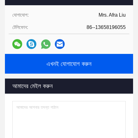
যোগাযোগ:
Mrs. Afra Liu
টেলিফোন:
86--13658196055
এখনই যোগাযোগ করুন
আমাদের মেইল ​​করুন