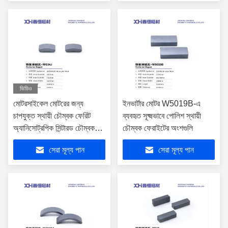
ভিডিও
মোটরসাইকেল মোটরের জন্য
ইনভার্টার মোটর W5019B-এ
চাপযুক্ত স্থায়ী চৌম্বক ফেরিট
ব্যবহৃত সূক্ষ্মভাবে পোলিশ স্থায়ী
অ্যানিসোট্রপিক সিন্টারড চৌম্বক
চৌম্বক ফেরাইটের অংশগুলি
W034J
সেরা মূল্য পান
সেরা মূল্য পান