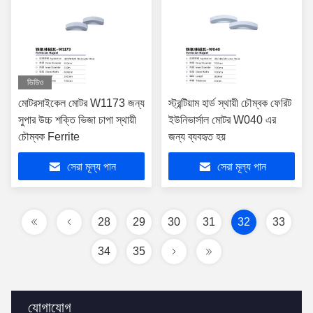
ভিডিও
মোটরসাইকেল মোটর W1173 জন্য
স্ট্রন্টিয়াম হার্ড স্থায়ী চৌম্বক ফেরিট
সুপার উচ্চ শক্তি ভিজা চাপা স্থায়ী
ইউনিভার্সাল মোটর W040 এর
চৌম্বক Ferrite
জন্য ব্যবহৃত হয়
সেরা মূল্য পান
সেরা মূল্য পান
28
29
30
31
32
33
34
35
যোগাযোগ