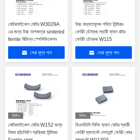
মোটরসাইকেল মোটর W3029A
উচ্চ বাধ্যতামূলক শক্তি সিন্টারড
এর জন্য উচ্চ তাপমাত্রা sintered
ফেরিট চৌম্বক স্থায়ী ফ্যান রটার
ferrite বিভিন্ন স্পেসিফিকেশন
ফেরিট চৌম্বক W115
সেরা মূল্য পান
সেরা মূল্য পান
ভিডিও
ভিডিও
মোটরসাইকেল মোটর W152 জন্য
বিএলডিসি সিলিং ফ্যান মোটর স্থায়ী
ভিজা ছাঁচনির্মাণ প্রক্রিয়া সিন্টারড
ফেরিট ম্যাগনেট সেগমেন্ট ফেরিট কোর
Ferrite চুম্বক
ম্যাগনেট W1130A