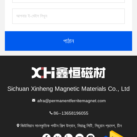
পাঠান
Sichuan Xinheng Magnetic Materials Co., Ltd
afra@permanentferritemagnet.com
86--13658196055
জিউমিয়ান সাংস্কৃতিক পর্যটন শিল্প উদ্যান, মিয়াঞ্জু সিটি, সিচুয়ান প্রদেশ, চীন