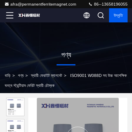
afra@permanentferritemagnet.com
86--13658196055
উদ্ধৃতি
পণ্য
বাড়ি
>
পণ্য
>
স্থায়ী ফেরাইট ম্যাগনেট
>
ISO9001 W088D সহ উচ্চ আপেক্ষিক
ঘনত্ব স্ট্রন্টিয়াম ফেরিট স্থায়ী চৌম্বক