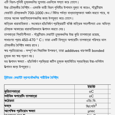
এটি বিরল-পৃথিবী চুম্বকগুলির তুলনায় এগুলিকে সস্তা করে তোলে।
উচ্চ চৌম্বকীয় বৈশিষ্ট্য - এমনকি ভারী বিরল পৃথিবীর উপাদান যুক্ত না করেও, স্ট্রন্টিয়াম
ফেরাইট চৌম্বকগুলি 700-1000 কেএ / মিটার পর্যন্ত বাধ্যতামূলকতা অর্জন করতে পারে, যা
তাদের অনেক অ্যাপ্লিকেশনগুলির জন্য উপযুক্ত করে তোলে।
মাত্রিক ধারাবাহিকতা - সংকোচন ছাঁচনির্মাণ প্রক্রিয়াটি ঘনিষ্ঠ মাত্রিক সহনশীলতা এবং অভিন্ন
চৌম্বক আকারের ধারাবাহিকভাবে উত্পাদন করতে দেয়।
তাপমাত্রা স্থিতিশীলতা - স্ট্রন্টিয়াম ফেরাইট চুম্বকগুলির উচ্চ কুরি তাপমাত্রা রয়েছে,
সাধারণত প্রায় 450-470 ° C। তারা একটি বিস্তৃত অপারেটিং তাপমাত্রা পরিসরে ভাল
চৌম্বকীয় বৈশিষ্ট্য বজায় রাখে।
ক্ষয় প্রতিরোধের - সম্পূর্ণ ঘন সিরামিক উপকরণ, তারা additives ধারণকারী bonded
চুম্বক মত ক্ষয় প্রবণ নয়।
ভর উত্পাদন ক্ষমতা - ছাঁচনির্মাণ প্রক্রিয়া জটিল চুম্বক জ্যামিতির স্বয়ংক্রিয় উচ্চ-ভলিউম
উত্পাদন জন্য উপযুক্ত।
সিন্টারড ফেরাইট ম্যাগনেটগুলির শারীরিক বৈশিষ্ট্য
ইউনিট
কুরি
তাপমাত্রা
oC
সর্বাধিক অপারেটিং তাপমাত্রা
oC
কঠোরতা
এইচ.ভি.
3
ঘনত্ব
জি/সেমি
আপেক্ষিক প্রতিরোধ ক্ষমতা
μrec