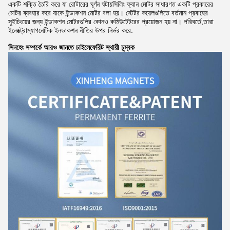
একটি শক্তি তৈরি করে যা রোটারের ঘূর্ণন ঘটায়সিলিং ফ্যান মোটর সাধারণত একটি প্রকারের
মোটর ব্যবহার করে যাকে ইন্ডাকশন মোটর বলা হয়। স্টেটর কয়েলগুলিতে বর্তমান প্রবাহের
সুইচিংয়ের জন্য ইন্ডাকশন মোটরগুলির কোনও কমিউটেটরের প্রয়োজন হয় না। পরিবর্তে,তারা
ইলেক্ট্রোম্যাগনেটিক ইনডাকশন নীতির উপর নির্ভর করে.
সিনহেং সম্পর্কে আরও জানতে চাইলে
ফেরিট স্থায়ী চুম্বক