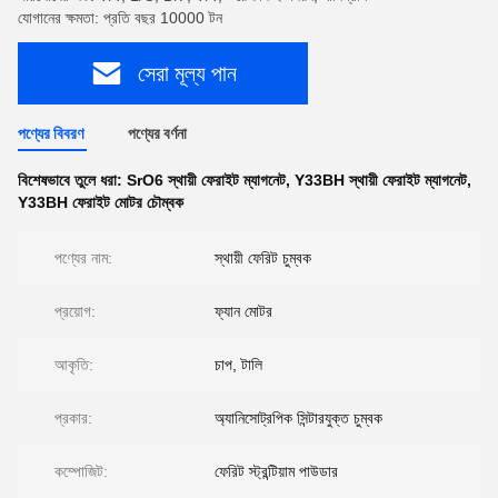
যোগানের ক্ষমতা: প্রতি বছর 10000 টন
সেরা মূল্য পান
পণ্যের বিবরণ
পণ্যের বর্ণনা
বিশেষভাবে তুলে ধরা:
SrO6 স্থায়ী ফেরাইট ম্যাগনেট
,
Y33BH স্থায়ী ফেরাইট ম্যাগনেট
,
Y33BH ফেরাইট মোটর চৌম্বক
পণ্যের নাম:
স্থায়ী ফেরিট চুম্বক
প্রয়োগ:
ফ্যান মোটর
আকৃতি:
চাপ, টালি
প্রকার:
অ্যানিসোট্রপিক সিন্টারযুক্ত চুম্বক
কম্পোজিট:
ফেরিট স্ট্রন্টিয়াম পাউডার