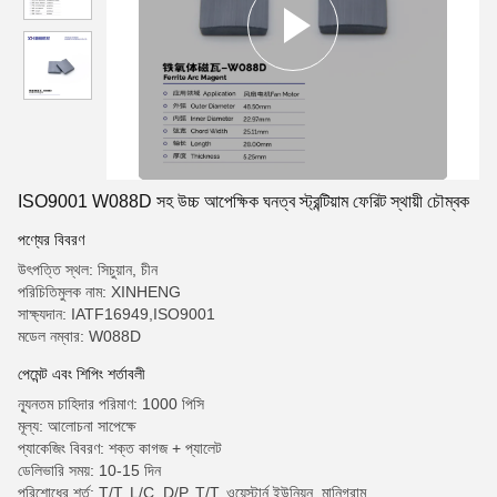
ISO9001 W088D সহ উচ্চ আপেক্ষিক ঘনত্ব স্ট্রন্টিয়াম ফেরিট স্থায়ী চৌম্বক
পণ্যের বিবরণ
উৎপত্তি স্থল: সিচুয়ান, চীন
পরিচিতিমুলক নাম: XINHENG
সাক্ষ্যদান: IATF16949,ISO9001
মডেল নম্বার: W088D
পেমেন্ট এবং শিপিং শর্তাবলী
ন্যূনতম চাহিদার পরিমাণ: 1000 পিসি
মূল্য: আলোচনা সাপেক্ষে
প্যাকেজিং বিবরণ: শক্ত কাগজ + প্যালেট
ডেলিভারি সময়: 10-15 দিন
পরিশোধের শর্ত: T/T, L/C, D/P, T/T, ওয়েস্টার্ন ইউনিয়ন, মানিগ্রাম