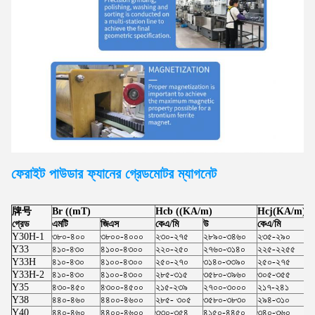
ফেরাইট পাউডার ফ্যানের গ্রেড
মোটর
ম্যাগনেট
牌号
Br ((mT)
Hcb ((KA/m)
Hcj(KA/m)
গ্রেড
এমটি
জিএস
কেএ/মি
উ
কেএ/মি
উ
Y30H-1
৩৮০-৪০০
৩৮০০-৪০০০
২৩০-২৭৫
২৮৯০-৩৪৬০
২৩৫-২৯০
২
Y33
৪১০-৪৩০
৪১০০-৪৩০০
২২০-২৫০
২৭৬০-৩১৪০
২২৫-২২৫৫
২
Y33H
৪১০-৪৩০
৪১০০-৪৩০০
২৫০-২৭০
৩১৪০-৩৩৯০
২৫০-২৭৫
৩
Y33H-2
৪১০-৪৩০
৪১০০-৪৩০০
২৮৫-৩১৫
৩৫৮০-৩৯৬০
৩০৫-৩৫৫
৩
Y35
৪৩০-৪৫০
৪৩০০-৪৫০০
২১৫-২৩৯
২৭০০-৩০০০
২১৭-২৪১
২
Y38
৪৪০-৪৬০
৪৪০০-৪৬০০
২৮৫- ৩০৫
৩৫৮০-৩৮৩০
২৯৪-৩১০
৩
Y40
৪৪০-৪৬০
৪৪০০-৪৬০০
৩৩০-৩৫৪
৪১৫০-৪৪৫০
৩৪০-৩৬০
৪