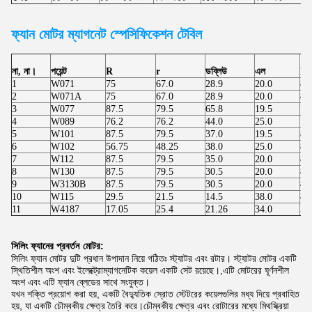
ফ্যান মোটর
ম্যাগনেট স্পেসিফিকেশন টেবিল
না, না।
পয়েন্ট
R
r
ডব্লিউ
এল
h
1
W071
75
67.0
28.9
20.0
8.
2
W071A
75
67.0
28.9
20.0
8.
3
W077
87.5
79.5
65.8
19.5
7.
4
W089
76.2
76.2
44.0
25.0
10
5
W101
87.5
79.5
37.0
19.5
8.
6
W102
56.75
48.25
38.0
25.0
8.
7
W112
87.5
79.5
35.0
20.0
8.
8
W130
87.5
79.5
30.5
20.0
8.
9
W3130B
87.5
79.5
30.5
20.0
8.
10
W115
29.5
21.5
14.5
38.0
8.
11
W4187
17.05
25.4
21.26
34.0
5.
সিলিং ফ্যানের প্রবর্তন
মোটর:
সিলিং ফ্যান মোটর দুটি প্রধান উপাদান নিয়ে গঠিতঃ স্ট্যাটর এবং রটার। স্ট্যাটর মোটর একটি
স্থিতিশীল অংশ এবং ইলেক্ট্রোম্যাগনেটিক কয়েল একটি সেট রয়েছে।,এটি মোটরের ঘূর্ণনশীল
অংশ এবং এটি ফ্যান ব্লেডের সাথে সংযুক্ত।
যখন শক্তি প্রয়োগ করা হয়, একটি বৈদ্যুতিক স্রোত স্টেটরের কয়েলগুলির মধ্য দিয়ে প্রবাহিত
হয়, যা একটি চৌম্বকীয় ক্ষেত্র তৈরি করে।চৌম্বকীয় ক্ষেত্র এবং রোটারের মধ্যে মিথস্ক্রিয়া