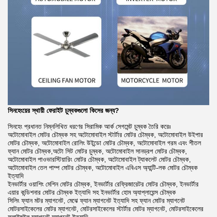
সিনহেংয়ের স্থায়ী ফেরাইট চুম্বকগুলো কিসের জন্য?
সিনহেং প্রধানত নিম্নলিখিত ধরণের সিরামিক আর্ক সেগমেন্ট চুম্বক তৈরি করেঃ
অটোমোবাইল মোটর চৌম্বক সহ অটোমোবাইল স্টার্টার মোটর চৌম্বক, অটোমোবাইল উইপার
মোটর চৌম্বক, অটোমোবাইল রোলিং উইন্ডো মোটর চৌম্বক, অটোমোবাইল গরম এবং শীতল
ফ্যান মোটর চৌম্বক,অটো সিট মোটর চুম্বক, অটোমোবাইল সানড্রপ মোটর চৌম্বক,
অটোমোবাইল পাওভারস্টিয়ারিং মোটর চৌম্বক, অটোমোবাইল ট্যাকলেট মোটর চৌম্বক,
অটোমোবাইল তেল পাম্প মোটর চৌম্বক, অটোমোবাইল এবিএস অ্যান্টি-লক মোটর চৌম্বক
ইত্যাদি
ইনভার্টার ওয়াশিং মেশিন মোটর চৌম্বক, ইনভার্টার রেফ্রিজারেটর মোটর চৌম্বক, ইনভার্টার
এয়ার কন্ডিশনার মোটর চৌম্বক ইত্যাদি সহ ইনভার্টার হোম অ্যাপ্লায়েন্স চৌম্বক
সিলিং ফ্যান মটর ম্যাগনেট, মেঝে ফ্যান ম্যাগনেট ইত্যাদি সহ ফ্যান মোটর ম্যাগনেট
মোটরসাইকেলের মোটর ম্যাগনেট, মোটরসাইকেলের স্টার্টার মোটর ম্যাগনেট, মোটরসাইকেলের
ফ্লাইহুইল ম্যাগনেট ম্যাগনেট ইত্যাদি