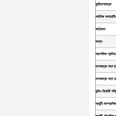
কুরি
তাপমাত্রা
সর্বাধিক অপারেটি
কঠোরতা
ঘনত্ব
আপেক্ষিক প্রতির
তাপমাত্রা সহগ 
তাপমাত্রা সহগ 
বন্ডিং-বিরোধী শক্
অ্যান্টি-কম্প্রেস