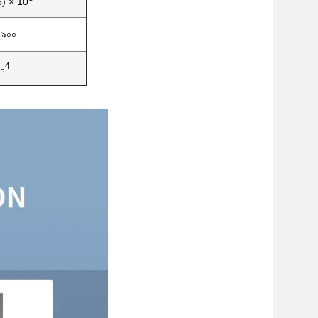
5) × 10
-৯০০
4
০