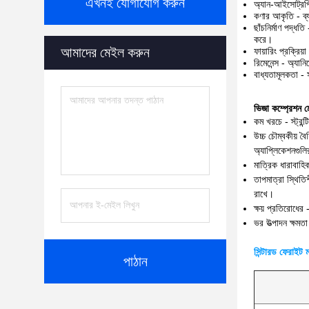
এখনই যোগাযোগ করুন
অ্যান-আইসোট্রপি
কণার আকৃতি - ব্য
ছাঁচনির্মাণ পদ্ধ
করে।
আমাদের মেইল ​​করুন
ফায়ারিং প্রক্রিয
রিমেনেন্স - অ্যান
বাধ্যতামূলকতা - 
ভিজা কম্প্রেশন মোল
কম খরচে - স্ট্রন
উচ্চ চৌম্বকীয় ব
অ্যাপ্লিকেশনগুল
মাত্রিক ধারাবাহি
তাপমাত্রা স্থিতি
রাখে।
ক্ষয় প্রতিরোধের
ভর উত্পাদন ক্ষমতা
সিন্টারড ফেরাইট ম
পাঠান