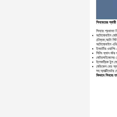
সিনহেংয়ের স্থায
সিনহেং প্রধানত ন
অটোমোবাইল মোটর
চৌম্বক,অটো সিট
অটোমোবাইল এবিএস
ইনভার্টার ওয়াশি
সিলিং ফ্যান মটর 
মোটরসাইকেলের মো
ইলেকট্রিক টুল মো
মেডিকেল বেড অ্যাক
সহ অ্যাক্টিভেটর 
কিভাবে সিনহেং তার