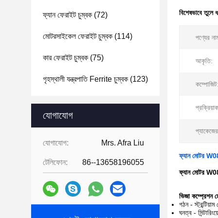
বিশেষভাবে তুলে 
ফ্যান ফেরাইট চুম্বক
(72)
মোটরসাইকেল ফেরাইট চুম্বক
(114)
পণ্যের না
কার ফেরাইট চুম্বক
(75)
আকৃতি:
গৃহস্থালী যন্ত্রপাতি Ferrite চুম্বক
(123)
কম্পোজিট
প্রক্রিয়া
যোগাযোগ
প্যাকেজে
যোগাযোগ:
Mrs. Afra Liu
ফ্যান মোটর W08
টেলিফোন:
86--13658196055
ফ্যান মোটর W08
ভিজা কম্প্রেশন মোল
গঠন - স্ট্রন্টিয
ঘনত্ব - সিন্টারি