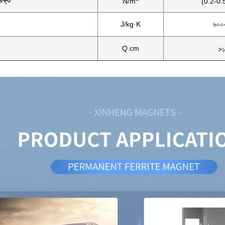
শক্তি
N/m
(0.2-0.
J/kg·K
৬০০
Q.cm
>১