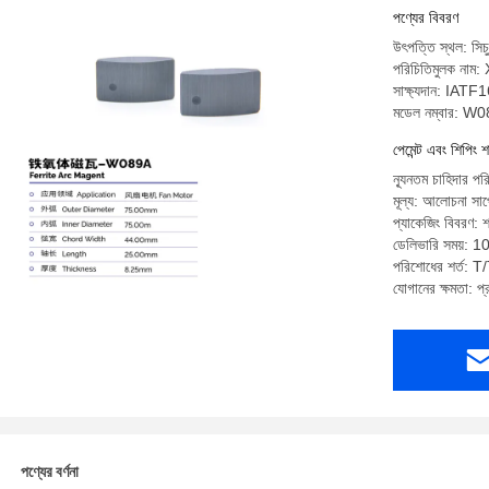
পণ্যের বিবরণ
উৎপত্তি স্থল: সিচু
পরিচিতিমুলক না
সাক্ষ্যদান: IA
মডেল নম্বার: W
পেমেন্ট এবং শিপিং শ
ন্যূনতম চাহিদার প
মূল্য: আলোচনা সাপে
প্যাকেজিং বিবরণ: 
ডেলিভারি সময়: 1
পরিশোধের শর্ত: T/T
যোগানের ক্ষমতা: 
পণ্যের বর্ণনা