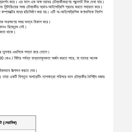
প্রদর্শন করে। এর ফলে এক অক্ষ বরাবর চৌম্বকীকরণের পছন্দসই দিক দেখা যায়।
এবং সিন্টারিংয়ের সময় চৌম্বকীয় অ্যান-আইসোট্রপি প্রচার করতে সহায়তা করে।
কম্প্যাক্টের মধ্যে ছাঁচনির্মাণ করা হয়। এটি অ-আইসোট্রপিক কণাগুলিকে নির্দেশ
রপি দিক সংরক্ষণের সময় ঘনত্ব বিকাশ করে।
 কোনও রিমেনেন্স নেই।
ূলকতা থাকে।
ুলির তুলনায় এগুলিকে সস্তা করে তোলে।
1000 কেএ / মিটার পর্যন্ত বাধ্যতামূলকতা অর্জন করতে পারে, যা তাদের অনেক
াহিকভাবে উত্পাদন করতে দেয়।
। তারা একটি বিস্তৃত অপারেটিং তাপমাত্রা পরিসরে ভাল চৌম্বকীয় বৈশিষ্ট্য বজায়
িট (সেরামিক)