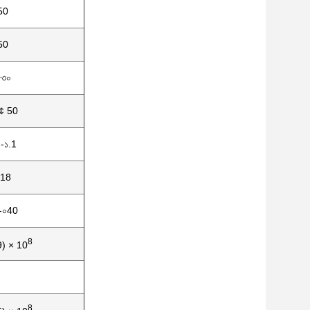
50
50
৫৩০
¢ 50
-১.1
.18
-০40
8
9) × 10
8