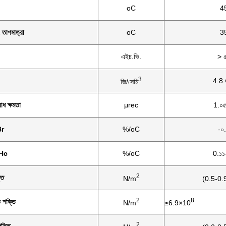
oC
4
ং তাপমাত্রা
oC
3
এইচ.ভি.
> 
3
4.8 
জি/সেমি
োধ ক্ষমতা
μrec
1.০৫
Br
%/oC
-০
iHc
%/oC
0.১১
2
তি
N/m
(0.5-0.
2
8
িভ শক্তি
N/m
≥6.9×10
2