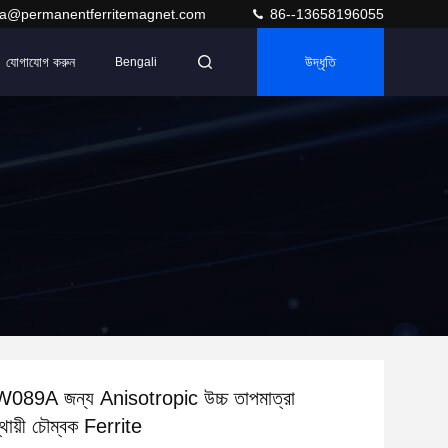
ra@permanentferritemagnet.com
86--13658196055
যোগাযোগ করুন
উদ্ধৃতি
Bengali
W089A জন্য Anisotropic উচ্চ তাপমাত্রা
থায়ী চৌম্বক Ferrite