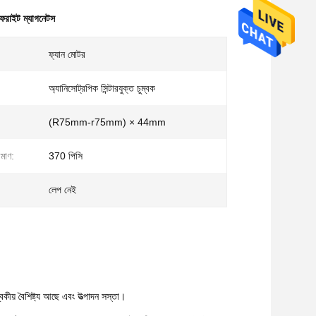
াইট ম্যাগনেটস
ফ্যান মোটর
অ্যানিসোট্রপিক সিন্টারযুক্ত চুম্বক
(R75mm-r75mm) × 44mm
িমাণ:
370 পিসি
লেপ নেই
বকীয় বৈশিষ্ট্য আছে এবং উত্পাদন সস্তা।