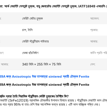
ধরা:
আর্ক ফেরাইট সেগমেন্ট চুম্বক
,
বায়ু জেনারেটর ফেরাইট সেগমেন্ট চুম্বক
,
IATF16949 এআরসি ফের
ম:
ফেরিট মোটর চুম্বক
আবেদন:
চাপ, টালি
প্রকার:
:
ফেরিট স্ট্রন্টিয়াম পাউডার
আকার:
করণ:
ভেজা ছাঁচনির্মাণ
কার্টন প্রতি পর
র আকার:
340 মিমি × 255 মিমি × 75 মিমি
লেপ:
9A জন্য Anisotropic উচ্চ তাপমাত্রা sintered স্থায়ী চৌম্বক Ferrite
9A জন্য Anisotropic উচ্চ তাপমাত্রা sintered স্থায়ী চৌম্বক Ferrite
্ডিং দ্বারা তৈরি সিরামিক স্ট্রন্টিয়াম ফেরিট চুম্বকের বৈশিষ্ট্য কি?
়াম ফেরাইট (SrFe12O19) প্রাথমিক চৌম্বকীয় উপাদান হিসাবে রয়েছে। স্ট্রন্টিয়াম ফেরাইট ভাল চৌম্
ংয়ের পরে প্রায় 95% বা তার বেশি উচ্চ আপেক্ষিক ঘনত্ব রয়েছে। এটি ভাল যান্ত্রিক শক্তি দেয়।