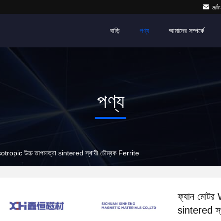
af
বাড়ি
পণ্য
আমাদের সম্পর্কে
পণ্য
ropic উচ্চ তাপমাত্রা sintered স্থায়ী চৌম্বক Ferrite
ফ্যান মোটর 
sintered স্