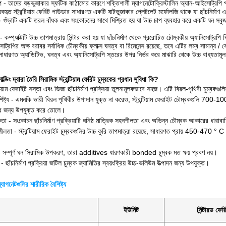
 - তাদের ষড়ভুজাকার স্ফটিক কাঠামোর কারণে শক্তিশালী ম্যাগনেটোক্রিস্টালিন অ্যান-আইসোট্রপি 
বহৃত স্ট্রন্টিয়াম ফেরিট পাউডার সাধারণত একটি ষাটভুজাকার প্লেটলেট মর্ফোলজি থাকে যা ছাঁচনির্মাণ 
তি - গুঁড়াটি একটি তরল বাঁধক এবং সংকোচনের সাথে মিশ্রিত হয় যা উচ্চ চাপ ব্যবহার করে একটি ঘন সবুজ 
়া - কম্প্যাক্টটি উচ্চ তাপমাত্রায় সিন্টার করা হয় যা ছাঁচনির্মাণ থেকে প্ররোচিত চৌম্বকীয় অ্যানিসোট্
িসোট্রপির অক্ষ বরাবর সর্বাধিক চৌম্বকীয় ফ্লাক্স ঘনত্ব বা রিমেনেন্স রয়েছে, তবে এটির লম্ব সামান্য /
সাধারণত অ্যাডিটিভ, ঘনত্ব এবং অ্যানিসোট্রপি স্তরের উপর নির্ভর করে মাঝারি থেকে উচ্চ বাধ্যতাম
্ডিং দ্বারা তৈরি সিরামিক স্ট্রন্টিয়াম ফেরিট চুম্বকের প্রধান সুবিধা কি?
্টিয়াম ফেরাইট সস্তা এবং ভিজা ছাঁচনির্মাণ প্রক্রিয়া তুলনামূলকভাবে সহজ। এটি বিরল-পৃথিবী চুম্বকগ
ৈশিষ্ট্য - এমনকি ভারী বিরল পৃথিবীর উপাদান যুক্ত না করেও, স্ট্রন্টিয়াম ফেরাইট চৌম্বকগুলি 700-
ির জন্য উপযুক্ত করে তোলে।
কতা - সংকোচন ছাঁচনির্মাণ প্রক্রিয়াটি ঘনিষ্ঠ মাত্রিক সহনশীলতা এবং অভিন্ন চৌম্বক আকারের ধারাব
শীলতা - স্ট্রন্টিয়াম ফেরাইট চুম্বকগুলির উচ্চ কুরি তাপমাত্রা রয়েছে, সাধারণত প্রায় 450-470 ° C
 - সম্পূর্ণ ঘন সিরামিক উপকরণ, তারা additives ধারণকারী bonded চুম্বক মত ক্ষয় প্রবণ নয়।
 - ছাঁচনির্মাণ প্রক্রিয়া জটিল চুম্বক জ্যামিতির স্বয়ংক্রিয় উচ্চ-ভলিউম উত্পাদন জন্য উপযুক্ত।
্যাগনেটগুলির শারীরিক বৈশিষ্ট্য
ইউনিট
সিন্টারড ফের