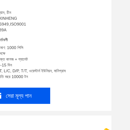
য়ান, চীন
ম: XINHENG
TF16949,ISO9001
089A
র্তাবলী
রিমাণ: 1000 পিসি
ক্ষে
শক্ত কাগজ + প্যালেট
0-15 দিন
, L/C, D/P, T/T, ওয়েস্টার্ন ইউনিয়ন, মানিগ্রাম
প্রতি বছর 10000 টন
সেরা মূল্য পান