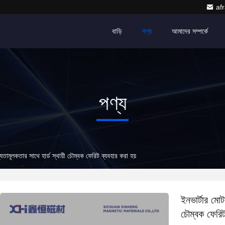
af
বাড়ি
পণ্য
আমাদের সম্পর্কে
পণ্য
ামূলকতার সাথে হার্ড স্থায়ী চৌম্বক ফেরিট ব্যবহার করা হয়
ইনভার্টার মো
চৌম্বক ফেরিট