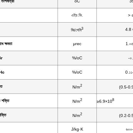
ং তাপমাত্রা
oC
3
এইচ.ভি.
> 
3
4.8 
জি/সেমি
োধ ক্ষমতা
μrec
1.০৫
Br
%/oC
-০
iHc
%/oC
0.১১
2
তি
N/m
(0.5-0.
2
8
িভ শক্তি
N/m
≥6.9×10
2
শক্তি
N/m
(0.2-0.
J/kg·K
৬০০