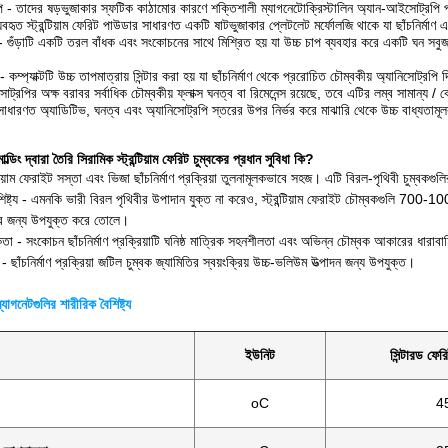
 - তাদের ষড়ভুজাকার স্ফটিক কাঠামোর কারণে শক্তিশালী ম্যাগনেটোক্রিস্টালিন অ্যান-আইসোট্রপি 
বহৃত স্ট্রন্টিয়াম ফেরিট পাউডার সাধারণত একটি ষাটভুজাকার প্লেটলেট মর্ফোলজি থাকে যা ছাঁচনির্মাণ 
তি - গুঁড়াটি একটি তরল বাঁধক এবং সংকোচনের সাথে মিশ্রিত হয় যা উচ্চ চাপ ব্যবহার করে একটি ঘন সবুজ 
়া - কম্প্যাক্টটি উচ্চ তাপমাত্রায় সিন্টার করা হয় যা ছাঁচনির্মাণ থেকে প্ররোচিত চৌম্বকীয় অ্যানিসোট্
িসোট্রপির অক্ষ বরাবর সর্বাধিক চৌম্বকীয় ফ্লাক্স ঘনত্ব বা রিমেনেন্স রয়েছে, তবে এটির লম্ব সামান্য /
সাধারণত অ্যাডিটিভ, ঘনত্ব এবং অ্যানিসোট্রপি স্তরের উপর নির্ভর করে মাঝারি থেকে উচ্চ বাধ্যতাম
্ডিং দ্বারা তৈরি সিরামিক স্ট্রন্টিয়াম ফেরিট চুম্বকের প্রধান সুবিধা কি?
্টিয়াম ফেরাইট সস্তা এবং ভিজা ছাঁচনির্মাণ প্রক্রিয়া তুলনামূলকভাবে সহজ। এটি বিরল-পৃথিবী চুম্বকগ
ৈশিষ্ট্য - এমনকি ভারী বিরল পৃথিবীর উপাদান যুক্ত না করেও, স্ট্রন্টিয়াম ফেরাইট চৌম্বকগুলি 700-
ির জন্য উপযুক্ত করে তোলে।
কতা - সংকোচন ছাঁচনির্মাণ প্রক্রিয়াটি ঘনিষ্ঠ মাত্রিক সহনশীলতা এবং অভিন্ন চৌম্বক আকারের ধারাব
 - ছাঁচনির্মাণ প্রক্রিয়া জটিল চুম্বক জ্যামিতির স্বয়ংক্রিয় উচ্চ-ভলিউম উত্পাদন জন্য উপযুক্ত।
্যাগনেটগুলির শারীরিক বৈশিষ্ট্য
ইউনিট
সিন্টারড ফের
oC
4