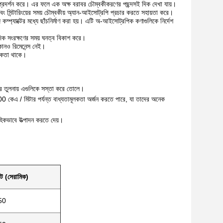
প্রদর্শন করে। এর ফলে এক অক্ষ বরাবর চৌম্বকীকরণের পছন্দসই দিক দেখা যায়।
এবং সিন্টারিংয়ের সময় চৌম্বকীয় অ্যান-আইসোট্রপি প্রচার করতে সহায়তা করে।
কম্প্যাক্টের মধ্যে ছাঁচনির্মাণ করা হয়। এটি অ-আইসোট্রপিক কণাগুলিকে নির্দেশ
রপি দিক সংরক্ষণের সময় ঘনত্ব বিকাশ করে।
 কোনও রিমেনেন্স নেই।
ূলকতা থাকে।
ুলির তুলনায় এগুলিকে সস্তা করে তোলে।
1000 কেএ / মিটার পর্যন্ত বাধ্যতামূলকতা অর্জন করতে পারে, যা তাদের অনেক
াহিকভাবে উত্পাদন করতে দেয়।
িট (সেরামিক)
50