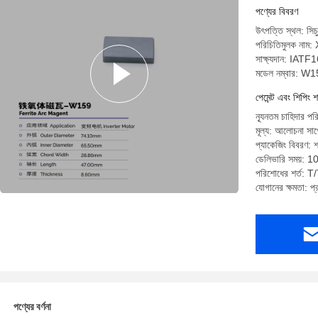
পণ্যের বিবরণ
উৎপত্তি স্থল: সিচু
পরিচিতিমুলক না
সাক্ষ্যদান: IA
মডেল নম্বার: W
পেমেন্ট এবং শিপিং শ
ন্যূনতম চাহিদার 
মূল্য: আলোচনা সাপে
প্যাকেজিং বিবরণ: 
ডেলিভারি সময়: 1
পরিশোধের শর্ত: T/T
যোগানের ক্ষমতা: 
পণ্যের বর্ণনা