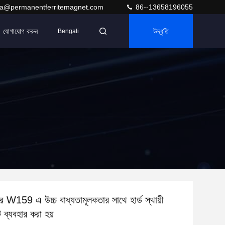
ra@permanentferritemagnet.com
86--13658196055
যোগাযোগ করুন
উদ্ধৃতি
Bengali
টর W159 এ উচ্চ বাধ্যতামূলকতার সাথে হার্ড স্থায়ী
 ব্যবহার করা হয়