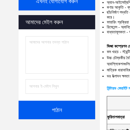
এখনই যোগাযোগ করুন
অ্যান-আইসোট্রপি
কণার আকৃতি - ব্য
ছাঁচনির্মাণ পদ্ধ
করে।
আমাদের মেইল ​​করুন
ফায়ারিং প্রক্রিয
রিমেনেন্স - অ্যান
বাধ্যতামূলকতা - 
ভিজা কম্প্রেশন মোল
কম খরচে - স্ট্রন
উচ্চ চৌম্বকীয় ব
অ্যাপ্লিকেশনগুল
মাত্রিক ধারাবাহি
ভর উত্পাদন ক্ষমতা
সিন্টারড ফেরাইট ম
পাঠান
কুরি
তাপমাত্রা