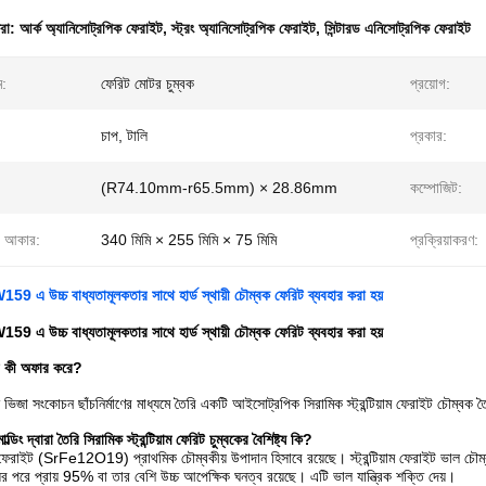
ধরা:
আর্ক অ্যানিসোট্রপিক ফেরাইট
,
স্ট্রং অ্যানিসোট্রপিক ফেরাইট
,
সিন্টারড এনিসোট্রপিক ফেরাইট
ম:
ফেরিট মোটর চুম্বক
প্রয়োগ:
চাপ, টালি
প্রকার:
(R74.10mm-r65.5mm) × 28.86mm
কম্পোজিট:
র আকার:
340 মিমি × 255 মিমি × 75 মিমি
প্রক্রিয়াকরণ:
159 এ উচ্চ বাধ্যতামূলকতার সাথে হার্ড স্থায়ী চৌম্বক ফেরিট ব্যবহার করা হয়
159 এ উচ্চ বাধ্যতামূলকতার সাথে হার্ড স্থায়ী চৌম্বক ফেরিট ব্যবহার করা হয়
ের কী অফার করে?
ভিজা সংকোচন ছাঁচনির্মাণের মাধ্যমে তৈরি একটি আইসোট্রপিক সিরামিক স্ট্রন্টিয়াম ফেরাইট চৌম্বক 
্ডিং দ্বারা তৈরি সিরামিক স্ট্রন্টিয়াম ফেরিট চুম্বকের বৈশিষ্ট্য কি?
়াম ফেরাইট (SrFe12O19) প্রাথমিক চৌম্বকীয় উপাদান হিসাবে রয়েছে। স্ট্রন্টিয়াম ফেরাইট ভাল চৌম্
ংয়ের পরে প্রায় 95% বা তার বেশি উচ্চ আপেক্ষিক ঘনত্ব রয়েছে। এটি ভাল যান্ত্রিক শক্তি দেয়।