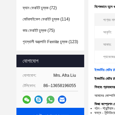
বিশেষভাবে তুলে 
ফ্যান ফেরাইট চুম্বক
(72)
মোটরসাইকেল ফেরাইট চুম্বক
(114)
পণ্যের না
কার ফেরাইট চুম্বক
(75)
আকৃতি:
গৃহস্থালী যন্ত্রপাতি Ferrite চুম্বক
(123)
আকার:
প্যাকেজে
যোগাযোগ
ইনভার্টার মোটর W
যোগাযোগ:
Mrs. Afra Liu
ইনভার্টার মোটর W
টেলিফোন:
86--13658196055
সিনহেং গ্রাহকদ
আমাদের কোম্পানি 
ভিজা কম্প্রেশন মোল
গঠন - স্ট্রন্টিয
ঘনত্ব - সিন্টারি