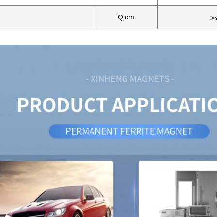
Q.cm
>১