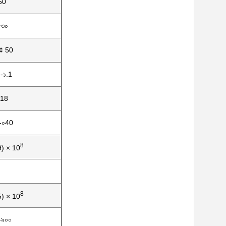
50
৫৩০
¢ 50
-১.1
.18
-০40
8
9) × 10
8
5) × 10
-৯০০