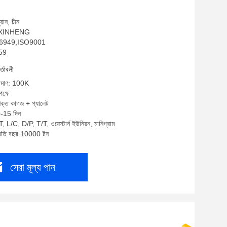
য়ান, চীন
ম: XINHENG
TF16949,ISO9001
159
র্তাবলী
পরিমাণ: 100K
ক্ষে
শক্ত কাগজ + প্যালেট
0-15 দিন
, L/C, D/P, T/T, ওয়েস্টার্ন ইউনিয়ন, মানিগ্রাম
প্রতি বছর 10000 টন
সেরা মূল্য পান