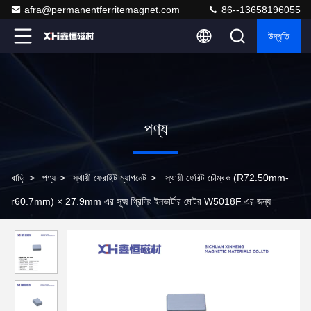
afra@permanentferritemagnet.com
86--13658196055
উদ্ধৃতি
পণ্য
বাড়ি
>
পণ্য
>
স্থায়ী ফেরাইট ম্যাগনেট
>
স্থায়ী ফেরিট চৌম্বক (R72.50mm-
r60.7mm) × 27.9mm এর সূক্ষ্ম গ্রিলিং ইনভার্টার মোটর W5018F এর জন্য