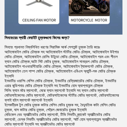
সিনহেংয়ের স্থায়ী ফেরাইট চুম্বকগুলো কিসের জন্য?
সিনহেং প্রধানত নিম্নলিখিত ধরণের সিরামিক আর্ক সেগমেন্ট চুম্বক তৈরি করেঃ
অটোমোবাইল মোটর চৌম্বক সহ অটোমোবাইল স্টার্টার মোটর চৌম্বক, অটোমোবাইল উইপার
মোটর চৌম্বক, অটোমোবাইল রোলিং উইন্ডো মোটর চৌম্বক, অটোমোবাইল গরম এবং শীতল
ফ্যান মোটর চৌম্বক,অটো সিট মোটর চুম্বক, অটোমোবাইল সানড্রপ মোটর চৌম্বক,
অটোমোবাইল পাওভারস্টিয়ারিং মোটর চৌম্বক, অটোমোবাইল ট্যাকলগেট মোটর চৌম্বক,
অটোমোবাইল তেল পাম্প মোটর চৌম্বক, অটোমোবাইল এবিএস অ্যান্টি-লক মোটর চৌম্বক
ইত্যাদি
ইনভার্টার ওয়াশিং মেশিন মোটর চৌম্বক, ইনভার্টার রেফ্রিজারেটর মোটর চৌম্বক, ইনভার্টার
এয়ার কন্ডিশনার মোটর চৌম্বক ইত্যাদি সহ ইনভার্টার হোম অ্যাপ্লায়েন্স চৌম্বক
সিলিং ফ্যান মটর ম্যাগনেট, মেঝে ফ্যান ম্যাগনেট ইত্যাদি সহ ফ্যান মোটর ম্যাগনেট
মোটরসাইকেলের মোটর ম্যাগনেট, মোটরসাইকেলের স্টার্টার মোটর ম্যাগনেট, মোটরসাইকেলের
ফ্লাই হুইল ম্যাগনেট ম্যাগনেট ইত্যাদি
ইলেকট্রিক টুল মোটর চুম্বক কাটার মেশিন মোটর চুম্বক সহ, বৈদ্যুতিক কাটা মেশিন মোটর
চুম্বক, ঘাস কাটার মোটর চুম্বক, পেট্রল জেনারেটর চুম্বক ইত্যাদি
মেডিকেল বেড অ্যাক্টিভেটর মোটর ম্যাগনেট, টিভি লিফটিং ব্র্যাকেট অ্যাক্টিভেটর মোটর
ম্যাগনেট, ডেস্ক লিফটিং অ্যাক্টিভেটর মোটর ম্যাগনেট, স্মার্ট হোম অ্যাপ্লায়েন্স অ্যাক্টিভেটর
মোটর ম্যাগনেট ইত্যাদি সহ অ্যাক্টিভেটর মোটর ম্যাগনেট