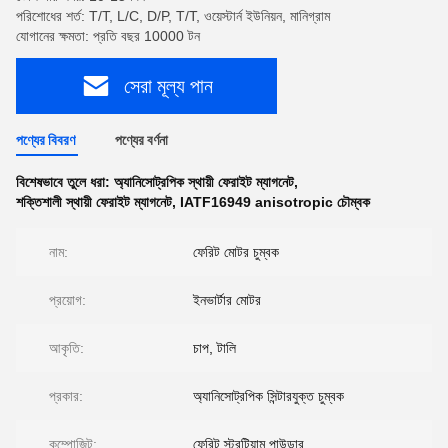
পরিশোধের শর্ত: T/T, L/C, D/P, T/T, ওয়েস্টার্ন ইউনিয়ন, মানিগ্রাম
যোগানের ক্ষমতা: প্রতি বছর 10000 টন
সেরা মূল্য পান
পণ্যের বিবরণ
পণ্যের বর্ণনা
বিশেষভাবে তুলে ধরা:
অ্যানিসোট্রপিক স্থায়ী ফেরাইট ম্যাগনেট
,
শক্তিশালী স্থায়ী ফেরাইট ম্যাগনেট
,
IATF16949 anisotropic চৌম্বক
নাম:
ফেরিট মোটর চুম্বক
প্রয়োগ:
ইনভার্টার মোটর
আকৃতি:
চাপ, টালি
প্রকার:
অ্যানিসোট্রপিক সিন্টারযুক্ত চুম্বক
কম্পোজিট:
ফেরিট স্ট্রন্টিয়াম পাউডার