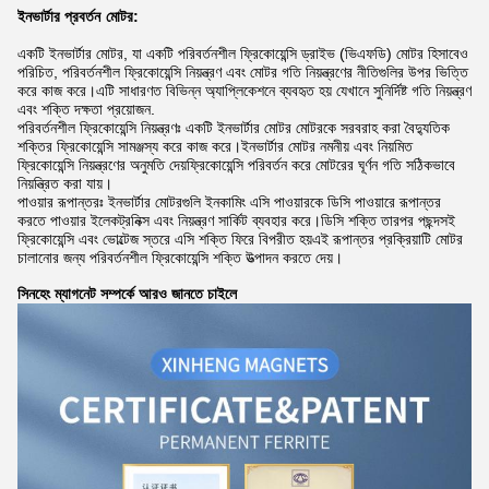
ইনভার্টার প্রবর্তন
মোটর:
একটি ইনভার্টার মোটর, যা একটি পরিবর্তনশীল ফ্রিকোয়েন্সি ড্রাইভ (ভিএফডি) মোটর হিসাবেও
পরিচিত, পরিবর্তনশীল ফ্রিকোয়েন্সি নিয়ন্ত্রণ এবং মোটর গতি নিয়ন্ত্রণের নীতিগুলির উপর ভিত্তি
করে কাজ করে।এটি সাধারণত বিভিন্ন অ্যাপ্লিকেশনে ব্যবহৃত হয় যেখানে সুনির্দিষ্ট গতি নিয়ন্ত্রণ
এবং শক্তি দক্ষতা প্রয়োজন.
পরিবর্তনশীল ফ্রিকোয়েন্সি নিয়ন্ত্রণঃ একটি ইনভার্টার মোটর মোটরকে সরবরাহ করা বৈদ্যুতিক
শক্তির ফ্রিকোয়েন্সি সামঞ্জস্য করে কাজ করে।ইনভার্টার মোটর নমনীয় এবং নিয়মিত
ফ্রিকোয়েন্সি নিয়ন্ত্রণের অনুমতি দেয়ফ্রিকোয়েন্সি পরিবর্তন করে মোটরের ঘূর্ণন গতি সঠিকভাবে
নিয়ন্ত্রিত করা যায়।
পাওয়ার রূপান্তরঃ ইনভার্টার মোটরগুলি ইনকামিং এসি পাওয়ারকে ডিসি পাওয়ারে রূপান্তর
করতে পাওয়ার ইলেকট্রনিক্স এবং নিয়ন্ত্রণ সার্কিট ব্যবহার করে।ডিসি শক্তি তারপর পছন্দসই
ফ্রিকোয়েন্সি এবং ভোল্টেজ স্তরে এসি শক্তি ফিরে বিপরীত হয়এই রূপান্তর প্রক্রিয়াটি মোটর
চালানোর জন্য পরিবর্তনশীল ফ্রিকোয়েন্সি শক্তি উত্পাদন করতে দেয়।
সিনহেং ম্যাগনেট সম্পর্কে আরও জানতে চাইলে