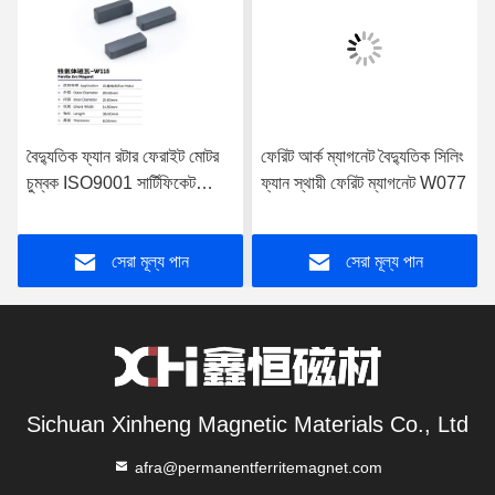
বৈদ্যুতিক ফ্যান রটার ফেরাইট মোটর
ফেরিট আর্ক ম্যাগনেট বৈদ্যুতিক সিলিং
চুম্বক ISO9001 সার্টিফিকেট
ফ্যান স্থায়ী ফেরিট ম্যাগনেট W077
W115
সেরা মূল্য পান
সেরা মূল্য পান
Sichuan Xinheng Magnetic Materials Co., Ltd
afra@permanentferritemagnet.com