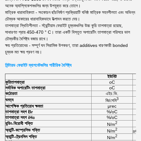
অনেক অ্যাপ্লিকেশনগুলির জন্য উপযুক্ত করে তোলে।
মাত্রিক ধারাবাহিকতা - সংকোচন ছাঁচনির্মাণ প্রক্রিয়াটি ঘনিষ্ঠ মাত্রিক সহনশীলতা এবং অভিন্ন
চৌম্বক আকারের ধারাবাহিকভাবে উত্পাদন করতে দেয়।
তাপমাত্রা স্থিতিশীলতা - স্ট্রন্টিয়াম ফেরাইট চুম্বকগুলির উচ্চ কুরি তাপমাত্রা রয়েছে,
সাধারণত প্রায় 450-470 ° C। তারা একটি বিস্তৃত অপারেটিং তাপমাত্রা পরিসরে ভাল
চৌম্বকীয় বৈশিষ্ট্য বজায় রাখে।
ক্ষয় প্রতিরোধের - সম্পূর্ণ ঘন সিরামিক উপকরণ, তারা additives ধারণকারী bonded
চুম্বক মত ক্ষয় প্রবণ নয়।
সিন্টারড ফেরাইট ম্যাগনেটগুলির শারীরিক বৈশিষ্ট্য
ইউনিট
কুরি
তাপমাত্রা
oC
সর্বাধিক অপারেটিং তাপমাত্রা
oC
কঠোরতা
এইচ.ভি.
3
ঘনত্ব
জি/সেমি
আপেক্ষিক প্রতিরোধ ক্ষমতা
μrec
তাপমাত্রা সহগ Br
%/oC
তাপমাত্রা সহগ iHc
%/oC
2
বন্ডিং-বিরোধী শক্তি
N/m
2
অ্যান্টি-কম্প্রেসিভ শক্তি
N/m
≥6.
2
অ্যান্টি-ট্রেনসিল শক্তি
N/m