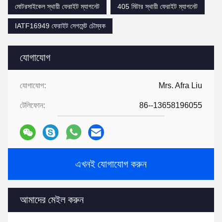
মোটরসাইকেল স্থায়ী ফেরাইট ম্যাগনেট
405 মিটার স্থায়ী ফেরাইট ম্যাগনেট
IATF16949 ফেরাইট সেগমেন্ট চৌম্বক
যোগাযোগ
যোগাযোগ:
Mrs. Afra Liu
টেলিফোন:
86--13658196055
এখনই যোগাযোগ করুন
আমাদের মেইল ​​করুন