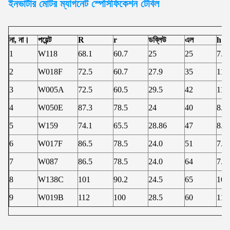
ইনভার্টার মোটর
ম্যাগনেট স্পেসিফিকেশন টেবিল
না, না।
পয়েন্ট
R
r
ডব্লিউ
এল
h
1
W118
68.1
60.7
25
25
7.5
2
W018F
72.5
60.7
27.9
35
11.
3
W005A
72.5
60.5
29.5
42
11.
4
W050E
87.3
78.5
24
40
8.8
5
W159
74.1
65.5
28.86
47
8.6
6
W017F
86.5
78.5
24.0
51
7.9
7
W087
86.5
78.5
24.0
64
7.8
8
W138C
101
90.2
24.5
65
10.
9
W019B
112
100
28.5
60
11.