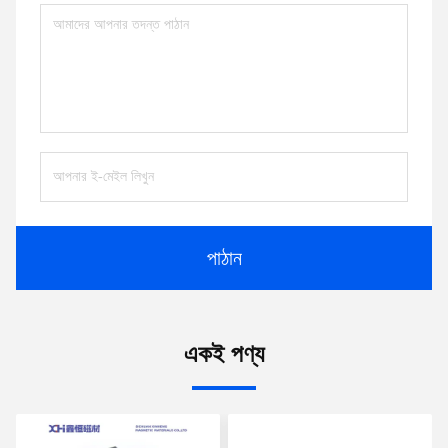
পাঠান
একই পণ্য