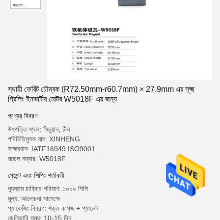
স্থায়ী ফেরিট চৌম্বক (R72.50mm-r60.7mm) × 27.9mm এর সূক্ষ্ম
গ্রিলিং ইনভার্টার মোটর W5018F এর জন্য
পণ্যের বিবরণ
উৎপত্তি স্থল: সিচুয়ান, চীন
পরিচিতিমুলক নাম: XINHENG
সাক্ষ্যদান: IATF16949,ISO9001
মডেল নম্বার: W5018F
পেমেন্ট এবং শিপিং শর্তাবলী
ন্যূনতম চাহিদার পরিমাণ: ১০০০ পিসি
মূল্য: আলোচনা সাপেক্ষে
প্যাকেজিং বিবরণ: শক্ত কাগজ + প্যালেট
ডেলিভারি সময়: 10-15 দিন