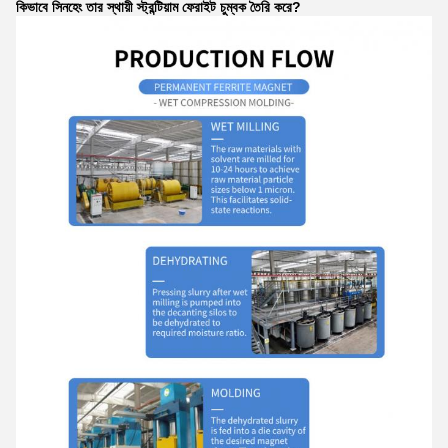
কিভাবে সিনহেং তার স্থায়ী স্ট্রন্টিয়াম ফেরাইট চুম্বক তৈরি করে?