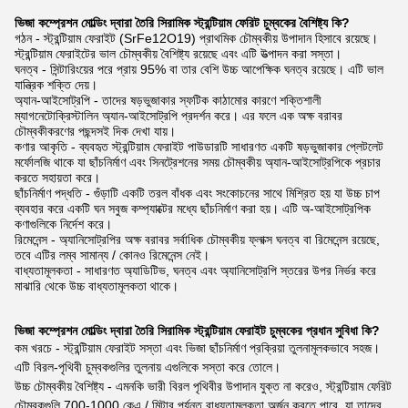
ভিজা কম্প্রেশন মোল্ডিং দ্বারা তৈরি সিরামিক স্ট্রন্টিয়াম ফেরিট চুম্বকের বৈশিষ্ট্য কি?
গঠন - স্ট্রন্টিয়াম ফেরাইট (SrFe12O19) প্রাথমিক চৌম্বকীয় উপাদান হিসাবে রয়েছে।
স্ট্রন্টিয়াম ফেরাইটের ভাল চৌম্বকীয় বৈশিষ্ট্য রয়েছে এবং এটি উত্পাদন করা সস্তা।
ঘনত্ব - সিন্টারিংয়ের পরে প্রায় 95% বা তার বেশি উচ্চ আপেক্ষিক ঘনত্ব রয়েছে। এটি ভাল
যান্ত্রিক শক্তি দেয়।
অ্যান-আইসোট্রপি - তাদের ষড়ভুজাকার স্ফটিক কাঠামোর কারণে শক্তিশালী
ম্যাগনেটোক্রিস্টালিন অ্যান-আইসোট্রপি প্রদর্শন করে। এর ফলে এক অক্ষ বরাবর
চৌম্বকীকরণের পছন্দসই দিক দেখা যায়।
কণার আকৃতি - ব্যবহৃত স্ট্রন্টিয়াম ফেরাইট পাউডারটি সাধারণত একটি ষড়ভুজাকার প্লেটলেট
মর্ফোলজি থাকে যা ছাঁচনির্মাণ এবং সিনট্রেশনের সময় চৌম্বকীয় অ্যান-আইসোট্রপিকে প্রচার
করতে সহায়তা করে।
ছাঁচনির্মাণ পদ্ধতি - গুঁড়াটি একটি তরল বাঁধক এবং সংকোচনের সাথে মিশ্রিত হয় যা উচ্চ চাপ
ব্যবহার করে একটি ঘন সবুজ কম্প্যাক্টের মধ্যে ছাঁচনির্মাণ করা হয়। এটি অ-আইসোট্রপিক
কণাগুলিকে নির্দেশ করে।
রিমেনেন্স - অ্যানিসোট্রপির অক্ষ বরাবর সর্বাধিক চৌম্বকীয় ফ্লাক্স ঘনত্ব বা রিমেনেন্স রয়েছে,
তবে এটির লম্ব সামান্য / কোনও রিমেনেন্স নেই।
বাধ্যতামূলকতা - সাধারণত অ্যাডিটিভ, ঘনত্ব এবং অ্যানিসোট্রপি স্তরের উপর নির্ভর করে
মাঝারি থেকে উচ্চ বাধ্যতামূলকতা থাকে।
ভিজা কম্প্রেশন মোল্ডিং দ্বারা তৈরি সিরামিক স্ট্রন্টিয়াম ফেরাইট চুম্বকের প্রধান সুবিধা কি?
কম খরচে - স্ট্রন্টিয়াম ফেরাইট সস্তা এবং ভিজা ছাঁচনির্মাণ প্রক্রিয়া তুলনামূলকভাবে সহজ।
এটি বিরল-পৃথিবী চুম্বকগুলির তুলনায় এগুলিকে সস্তা করে তোলে।
উচ্চ চৌম্বকীয় বৈশিষ্ট্য - এমনকি ভারী বিরল পৃথিবীর উপাদান যুক্ত না করেও, স্ট্রন্টিয়াম ফেরিট
চৌম্বকগুলি 700-1000 কেএ / মিটার পর্যন্ত বাধ্যতামূলকতা অর্জন করতে পারে, যা তাদের