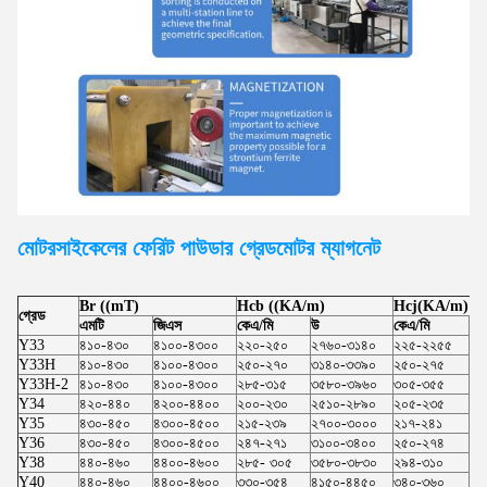
মোটরসাইকেলের ফেরিট পাউডার গ্রেড
মোটর
ম্যাগনেট
Br ((mT)
Hcb ((KA/m)
Hcj(KA/m)
গ্রেড
এমটি
জিএস
কেএ/মি
উ
কেএ/মি
উ
Y33
৪১০-৪৩০
৪১০০-৪৩০০
২২০-২৫০
২৭৬০-৩১৪০
২২৫-২২৫৫
২৮
Y33H
৪১০-৪৩০
৪১০০-৪৩০০
২৫০-২৭০
৩১৪০-৩৩৯০
২৫০-২৭৫
৩১
Y33H-2
৪১০-৪৩০
৪১০০-৪৩০০
২৮৫-৩১৫
৩৫৮০-৩৯৬০
৩০৫-৩৫৫
৩৮
Y34
৪২০-৪৪০
৪২০০-৪৪০০
২০০-২৩০
২৫১০-২৮৯০
২০৫-২৩৫
২৫
Y35
৪৩০-৪৫০
৪৩০০-৪৫০০
২১৫-২৩৯
২৭০০-৩০০০
২১৭-২৪১
২৭
Y36
৪৩০-৪৫০
৪৩০০-৪৫০০
২৪৭-২৭১
৩১০০-৩৪০০
২৫০-২৭৪
৩১
Y38
৪৪০-৪৬০
৪৪০০-৪৬০০
২৮৫- ৩০৫
৩৫৮০-৩৮৩০
২৯৪-৩১০
৩৬
Y40
৪৪০-৪৬০
৪৪০০-৪৬০০
৩৩০-৩৫৪
৪১৫০-৪৪৫০
৩৪০-৩৬০
৪২