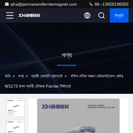
afra@permanentferritemagnet.com
86--13658196055
উদ্ধৃতি
পণ্য
বাড়ি
>
পণ্য
>
স্থায়ী ফেরাইট ম্যাগনেট
>
দক্ষিণ-পশ্চিম অঞ্চল মোটরসাইকেল মোটর
W1173 জন্য স্থায়ী চৌম্বক Ferrite নির্মাতারা