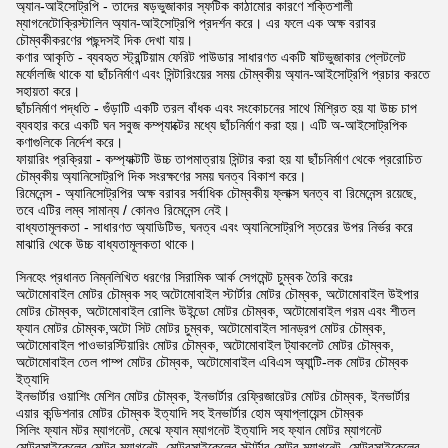
অ্যান-আইসোট্রপি - তাদের ষড়ভুজাকার স্ফটিক কাঠামোর কারণে শক্তিশালী
ম্যাগনেটোক্রিস্টালিন অ্যান-আইসোট্রপি প্রদর্শন করে। এর ফলে এক অক্ষ বরাবর
চৌম্বকীকরণের পছন্দসই দিক দেখা যায়।
কণার আকৃতি - ব্যবহৃত স্ট্রন্টিয়াম ফেরিট পাউডার সাধারণত একটি ষাটভুজাকার প্লেটলেট
মর্ফোলজি থাকে যা ছাঁচনির্মাণ এবং সিন্টারিংয়ের সময় চৌম্বকীয় অ্যান-আইসোট্রপি প্রচার করতে
সহায়তা করে।
ছাঁচনির্মাণ পদ্ধতি - গুঁড়াটি একটি তরল বাঁধক এবং সংকোচনের সাথে মিশ্রিত হয় যা উচ্চ চাপ
ব্যবহার করে একটি ঘন সবুজ কম্প্যাক্টের মধ্যে ছাঁচনির্মাণ করা হয়। এটি অ-আইসোট্রপিক
কণাগুলিকে নির্দেশ করে।
ফায়ারিং প্রক্রিয়া - কম্প্যাক্টটি উচ্চ তাপমাত্রায় সিন্টার করা হয় যা ছাঁচনির্মাণ থেকে প্ররোচিত
চৌম্বকীয় অ্যানিসোট্রপি দিক সংরক্ষণের সময় ঘনত্ব বিকাশ করে।
রিমেনেন্স - অ্যানিসোট্রপির অক্ষ বরাবর সর্বাধিক চৌম্বকীয় ফ্লাক্স ঘনত্ব বা রিমেনেন্স রয়েছে,
তবে এটির লম্ব সামান্য / কোনও রিমেনেন্স নেই।
বাধ্যতামূলকতা - সাধারণত অ্যাডিটিভ, ঘনত্ব এবং অ্যানিসোট্রপি স্তরের উপর নির্ভর করে
মাঝারি থেকে উচ্চ বাধ্যতামূলকতা থাকে।
সিনহেং প্রধানত নিম্নলিখিত ধরণের সিরামিক আর্ক সেগমেন্ট চুম্বক তৈরি করেঃ
অটোমোবাইল মোটর চৌম্বক সহ অটোমোবাইল স্টার্টার মোটর চৌম্বক, অটোমোবাইল উইপার
মোটর চৌম্বক, অটোমোবাইল রোলিং উইন্ডো মোটর চৌম্বক, অটোমোবাইল গরম এবং শীতল
ফ্যান মোটর চৌম্বক,অটো সিট মোটর চুম্বক, অটোমোবাইল সানড্রপ মোটর চৌম্বক,
অটোমোবাইল পাওভারস্টিয়ারিং মোটর চৌম্বক, অটোমোবাইল ট্যাকলেট মোটর চৌম্বক,
অটোমোবাইল তেল পাম্প মোটর চৌম্বক, অটোমোবাইল এবিএস অ্যান্টি-লক মোটর চৌম্বক
ইত্যাদি
ইনভার্টার ওয়াশিং মেশিন মোটর চৌম্বক, ইনভার্টার রেফ্রিজারেটর মোটর চৌম্বক, ইনভার্টার
এয়ার কন্ডিশনার মোটর চৌম্বক ইত্যাদি সহ ইনভার্টার হোম অ্যাপ্লায়েন্স চৌম্বক
সিলিং ফ্যান মটর ম্যাগনেট, মেঝে ফ্যান ম্যাগনেট ইত্যাদি সহ ফ্যান মোটর ম্যাগনেট
মোটরসাইকেলের মোটর ম্যাগনেট, মোটরসাইকেলের স্টার্টার মোটর ম্যাগনেট, মোটরসাইকেলের