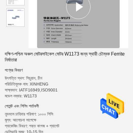
দক্ষিণ-পশ্চিম অঞ্চল মোটরসাইকেল মোটর W1173 জন্য স্থায়ী চৌম্বক Ferrite
নির্মাতারা
পণ্যের বিবরণ
উৎপত্তি স্থল: সিচুয়ান, চীন
পরিচিতিমুলক নাম: XINHENG
সাক্ষ্যদান: IATF16949,ISO9001
মডেল নম্বার: W1173
পেমেন্ট এবং শিপিং শর্তাবলী
ন্যূনতম চাহিদার পরিমাণ: ১০০০ পিসি
মূল্য: আলোচনা সাপেক্ষে
প্যাকেজিং বিবরণ: শক্ত কাগজ + প্যালেট
ডেলিভারি সময়: 10-15 দিন