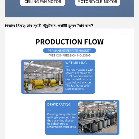
কিভাবে সিনহেং তার স্থায়ী স্ট্রন্টিয়াম ফেরাইট চুম্বক তৈরি করে?