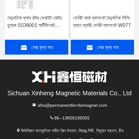
বৈদ্যুতিক ফ্যান রটার ফেরাইট মোটর
ফেরিট আর্ক ম্যাগনেট বৈদ্যুতিক সিলিং
চুম্বক ISO9001 সার্টিফিকেট
ফ্যান স্থায়ী ফেরিট ম্যাগনেট W077
W115
সেরা মূল্য পান
সেরা মূল্য পান
Sichuan Xinheng Magnetic Materials Co., Ltd
afra@permanentferritemagnet.com
86--13658196055
জিউমিয়ান সাংস্কৃতিক পর্যটন শিল্প উদ্যান, মিয়াঞ্জু সিটি, সিচুয়ান প্রদেশ, চীন