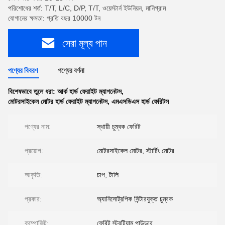
পরিশোধের শর্ত: T/T, L/C, D/P, T/T, ওয়েস্টার্ন ইউনিয়ন, মানিগ্রাম
যোগানের ক্ষমতা: প্রতি বছর 10000 টন
সেরা মূল্য পান
পণ্যের বিবরণ
পণ্যের বর্ণনা
বিশেষভাবে তুলে ধরা:
আর্ক হার্ড ফেরাইট ম্যাগনেটস
,
মোটরসাইকেল মোটর হার্ড ফেরাইট ম্যাগনেটস
,
এমএসডিএস হার্ড ফেরিটস
পণ্যের নাম:
স্থায়ী চুম্বক ফেরিট
প্রয়োগ:
মোটরসাইকেল মোটর, স্টার্টিং মোটর
আকৃতি:
চাপ, টালি
প্রকার:
অ্যানিসোট্রপিক সিন্টারযুক্ত চুম্বক
কম্পোজিট:
ফেরিট স্ট্রন্টিয়াম পাউডার