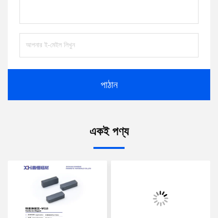
পাঠান
একই পণ্য