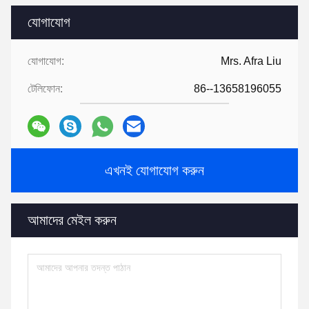
যোগাযোগ
যোগাযোগ:
Mrs. Afra Liu
টেলিফোন:
86--13658196055
এখনই যোগাযোগ করুন
আমাদের মেইল ​​করুন