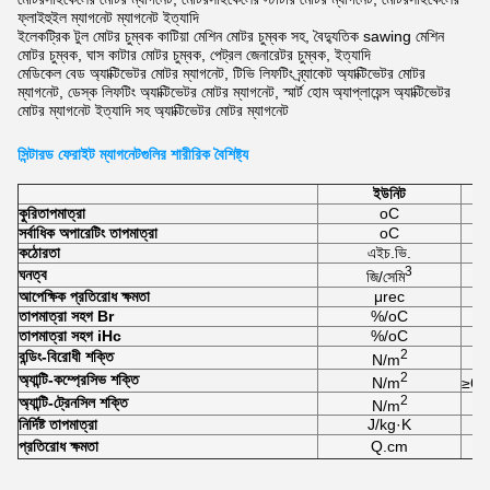
ফ্লাইহুইল ম্যাগনেট ম্যাগনেট ইত্যাদি
ইলেকট্রিক টুল মোটর চুম্বক কাটিয়া মেশিন মোটর চুম্বক সহ, বৈদ্যুতিক sawing মেশিন
মোটর চুম্বক, ঘাস কাটার মোটর চুম্বক, পেট্রল জেনারেটর চুম্বক, ইত্যাদি
মেডিকেল বেড অ্যাক্টিভেটর মোটর ম্যাগনেট, টিভি লিফটিং ব্র্যাকেট অ্যাক্টিভেটর মোটর
ম্যাগনেট, ডেস্ক লিফটিং অ্যাক্টিভেটর মোটর ম্যাগনেট, স্মার্ট হোম অ্যাপ্লায়েন্স অ্যাক্টিভেটর
মোটর ম্যাগনেট ইত্যাদি সহ অ্যাক্টিভেটর মোটর ম্যাগনেট
সিন্টারড ফেরাইট ম্যাগনেটগুলির শারীরিক বৈশিষ্ট্য
ইউনিট
কুরি
তাপমাত্রা
oC
সর্বাধিক অপারেটিং তাপমাত্রা
oC
কঠোরতা
এইচ.ভি.
3
ঘনত্ব
জি/সেমি
আপেক্ষিক প্রতিরোধ ক্ষমতা
μrec
তাপমাত্রা সহগ Br
%/oC
তাপমাত্রা সহগ iHc
%/oC
2
বন্ডিং-বিরোধী শক্তি
N/m
2
অ্যান্টি-কম্প্রেসিভ শক্তি
N/m
≥6.
2
অ্যান্টি-ট্রেনসিল শক্তি
N/m
নির্দিষ্ট তাপমাত্রা
J/kg·K
প্রতিরোধ ক্ষমতা
Q.cm