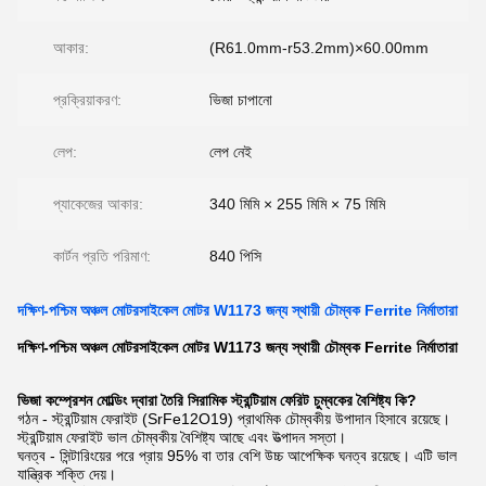
আকার:
(R61.0mm-r53.2mm)×60.00mm
প্রক্রিয়াকরণ:
ভিজা চাপানো
লেপ:
লেপ নেই
প্যাকেজের আকার:
340 মিমি × 255 মিমি × 75 মিমি
কার্টন প্রতি পরিমাণ:
840 পিসি
দক্ষিণ-পশ্চিম অঞ্চল মোটরসাইকেল মোটর W1173 জন্য স্থায়ী চৌম্বক Ferrite নির্মাতারা
দক্ষিণ-পশ্চিম অঞ্চল মোটরসাইকেল মোটর W1173 জন্য স্থায়ী চৌম্বক Ferrite নির্মাতারা
ভিজা কম্প্রেশন মোল্ডিং দ্বারা তৈরি সিরামিক স্ট্রন্টিয়াম ফেরিট চুম্বকের বৈশিষ্ট্য কি?
গঠন - স্ট্রন্টিয়াম ফেরাইট (SrFe12O19) প্রাথমিক চৌম্বকীয় উপাদান হিসাবে রয়েছে।
স্ট্রন্টিয়াম ফেরাইট ভাল চৌম্বকীয় বৈশিষ্ট্য আছে এবং উত্পাদন সস্তা।
ঘনত্ব - সিন্টারিংয়ের পরে প্রায় 95% বা তার বেশি উচ্চ আপেক্ষিক ঘনত্ব রয়েছে। এটি ভাল
যান্ত্রিক শক্তি দেয়।