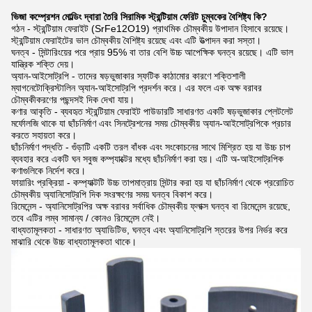
ভিজা কম্প্রেশন মোল্ডিং দ্বারা তৈরি সিরামিক স্ট্রন্টিয়াম ফেরিট চুম্বকের বৈশিষ্ট্য কি?
গঠন - স্ট্রন্টিয়াম ফেরাইট (SrFe12O19) প্রাথমিক চৌম্বকীয় উপাদান হিসাবে রয়েছে।
স্ট্রন্টিয়াম ফেরাইটের ভাল চৌম্বকীয় বৈশিষ্ট্য রয়েছে এবং এটি উত্পাদন করা সস্তা।
ঘনত্ব - সিন্টারিংয়ের পরে প্রায় 95% বা তার বেশি উচ্চ আপেক্ষিক ঘনত্ব রয়েছে। এটি ভাল
যান্ত্রিক শক্তি দেয়।
অ্যান-আইসোট্রপি - তাদের ষড়ভুজাকার স্ফটিক কাঠামোর কারণে শক্তিশালী
ম্যাগনেটোক্রিস্টালিন অ্যান-আইসোট্রপি প্রদর্শন করে। এর ফলে এক অক্ষ বরাবর
চৌম্বকীকরণের পছন্দসই দিক দেখা যায়।
কণার আকৃতি - ব্যবহৃত স্ট্রন্টিয়াম ফেরাইট পাউডারটি সাধারণত একটি ষড়ভুজাকার প্লেটলেট
মর্ফোলজি থাকে যা ছাঁচনির্মাণ এবং সিনট্রেশনের সময় চৌম্বকীয় অ্যান-আইসোট্রপিকে প্রচার
করতে সহায়তা করে।
ছাঁচনির্মাণ পদ্ধতি - গুঁড়াটি একটি তরল বাঁধক এবং সংকোচনের সাথে মিশ্রিত হয় যা উচ্চ চাপ
ব্যবহার করে একটি ঘন সবুজ কম্প্যাক্টের মধ্যে ছাঁচনির্মাণ করা হয়। এটি অ-আইসোট্রপিক
কণাগুলিকে নির্দেশ করে।
ফায়ারিং প্রক্রিয়া - কম্প্যাক্টটি উচ্চ তাপমাত্রায় সিন্টার করা হয় যা ছাঁচনির্মাণ থেকে প্ররোচিত
চৌম্বকীয় অ্যানিসোট্রপি দিক সংরক্ষণের সময় ঘনত্ব বিকাশ করে।
রিমেনেন্স - অ্যানিসোট্রপির অক্ষ বরাবর সর্বাধিক চৌম্বকীয় ফ্লাক্স ঘনত্ব বা রিমেনেন্স রয়েছে,
তবে এটির লম্ব সামান্য / কোনও রিমেনেন্স নেই।
বাধ্যতামূলকতা - সাধারণত অ্যাডিটিভ, ঘনত্ব এবং অ্যানিসোট্রপি স্তরের উপর নির্ভর করে
মাঝারি থেকে উচ্চ বাধ্যতামূলকতা থাকে।