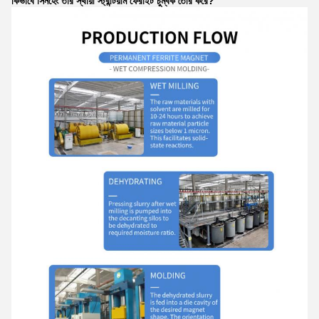
কিভাবে সিনহেং তার স্থায়ী স্ট্রন্টিয়াম ফেরাইট চুম্বক তৈরি করে?