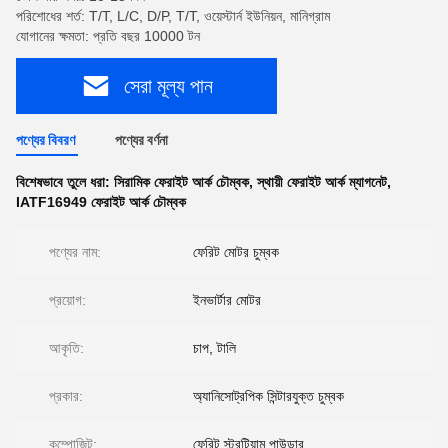
পরিশোধের শর্ত: T/T, L/C, D/P, T/T, ওয়েস্টার্ন ইউনিয়ন, মানিগ্রাম
যোগানের ক্ষমতা: প্রতি বছর 10000 টন
সেরা মূল্য পান
পণ্যের বিবরণ
পণ্যের বর্ণনা
বিশেষভাবে তুলে ধরা:
সিরামিক ফেরাইট আর্ক চৌম্বক
,
স্থায়ী ফেরাইট আর্ক ম্যাগনেট
,
IATF16949 ফেরাইট আর্ক চৌম্বক
পণ্যের নাম:
ফেরিট মোটর চুম্বক
প্রয়োগ:
ইনভার্টার মোটর
আকৃতি:
চাপ, টালি
প্রকার:
অ্যানিসোট্রপিক সিন্টারযুক্ত চুম্বক
কম্পোজিট:
ফেরিট স্ট্রন্টিয়াম পাউডার