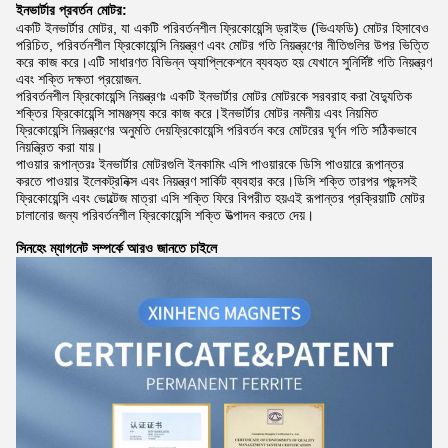
ইনভার্টার প্রবর্তন
মোটর:
একটি ইনভার্টার মোটর, যা একটি পরিবর্তনশীল ফ্রিকোয়েন্সি ড্রাইভ (ভিএফডি) মোটর হিসাবেও
পরিচিত, পরিবর্তনশীল ফ্রিকোয়েন্সি নিয়ন্ত্রণ এবং মোটর গতি নিয়ন্ত্রণের নীতিগুলির উপর ভিত্তি
করে কাজ করে।এটি সাধারণত বিভিন্ন অ্যাপ্লিকেশনে ব্যবহৃত হয় যেখানে সুনির্দিষ্ট গতি নিয়ন্ত্রণ
এবং শক্তি দক্ষতা প্রয়োজন.
পরিবর্তনশীল ফ্রিকোয়েন্সি নিয়ন্ত্রণঃ একটি ইনভার্টার মোটর মোটরকে সরবরাহ করা বৈদ্যুতিক
শক্তির ফ্রিকোয়েন্সি সামঞ্জস্য করে কাজ করে।ইনভার্টার মোটর নমনীয় এবং নিয়মিত
ফ্রিকোয়েন্সি নিয়ন্ত্রণের অনুমতি দেয়ফ্রিকোয়েন্সি পরিবর্তন করে মোটরের ঘূর্ণন গতি সঠিকভাবে
নিয়ন্ত্রিত করা যায়।
পাওয়ার রূপান্তরঃ ইনভার্টার মোটরগুলি ইনকামিং এসি পাওয়ারকে ডিসি পাওয়ারে রূপান্তর
করতে পাওয়ার ইলেকট্রনিক্স এবং নিয়ন্ত্রণ সার্কিট ব্যবহার করে।ডিসি শক্তি তারপর পছন্দসই
ফ্রিকোয়েন্সি এবং ভোল্টেজ মাত্রা এসি শক্তি ফিরে বিপরীত হয়এই রূপান্তর প্রক্রিয়াটি মোটর
চালানোর জন্য পরিবর্তনশীল ফ্রিকোয়েন্সি শক্তি উত্পাদন করতে দেয়।
সিনহেং ম্যাগনেট সম্পর্কে আরও জানতে চাইলে