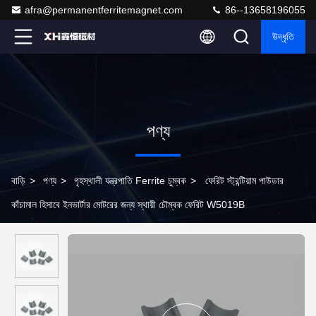
afra@permanentferritemagnet.com
86--13658196055
উদ্ধৃতি
পণ্য
বাড়ি
>
পণ্য
>
গৃহস্থালী যন্ত্রপাতি Ferrite চুম্বক
>
ফেরিট স্ট্রন্টিয়াম পাউডার
কাঁচামাল হিসাবে ইনভার্টার মোটরের জন্য স্থায়ী চৌম্বক ফেরিট W5019B