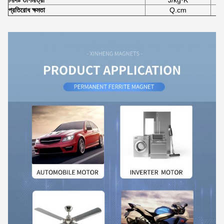
নির্দিষ্ট তাপমাত্রা
J/kg·K
প্রতিরোধ ক্ষমতা
Q.cm