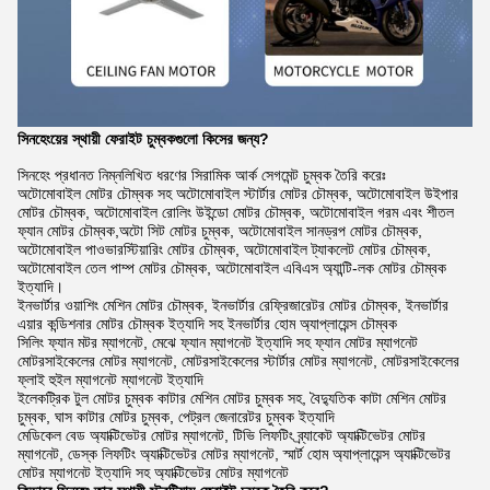
সিনহেংয়ের স্থায়ী ফেরাইট চুম্বকগুলো কিসের জন্য?
সিনহেং প্রধানত নিম্নলিখিত ধরণের সিরামিক আর্ক সেগমেন্ট চুম্বক তৈরি করেঃ
অটোমোবাইল মোটর চৌম্বক সহ অটোমোবাইল স্টার্টার মোটর চৌম্বক, অটোমোবাইল উইপার
মোটর চৌম্বক, অটোমোবাইল রোলিং উইন্ডো মোটর চৌম্বক, অটোমোবাইল গরম এবং শীতল
ফ্যান মোটর চৌম্বক,অটো সিট মোটর চুম্বক, অটোমোবাইল সানড্রপ মোটর চৌম্বক,
অটোমোবাইল পাওভারস্টিয়ারিং মোটর চৌম্বক, অটোমোবাইল ট্যাকলেট মোটর চৌম্বক,
অটোমোবাইল তেল পাম্প মোটর চৌম্বক, অটোমোবাইল এবিএস অ্যান্টি-লক মোটর চৌম্বক
ইত্যাদি।
ইনভার্টার ওয়াশিং মেশিন মোটর চৌম্বক, ইনভার্টার রেফ্রিজারেটর মোটর চৌম্বক, ইনভার্টার
এয়ার কন্ডিশনার মোটর চৌম্বক ইত্যাদি সহ ইনভার্টার হোম অ্যাপ্লায়েন্স চৌম্বক
সিলিং ফ্যান মটর ম্যাগনেট, মেঝে ফ্যান ম্যাগনেট ইত্যাদি সহ ফ্যান মোটর ম্যাগনেট
মোটরসাইকেলের মোটর ম্যাগনেট, মোটরসাইকেলের স্টার্টার মোটর ম্যাগনেট, মোটরসাইকেলের
ফ্লাই হুইল ম্যাগনেট ম্যাগনেট ইত্যাদি
ইলেকট্রিক টুল মোটর চুম্বক কাটার মেশিন মোটর চুম্বক সহ, বৈদ্যুতিক কাটা মেশিন মোটর
চুম্বক, ঘাস কাটার মোটর চুম্বক, পেট্রল জেনারেটর চুম্বক ইত্যাদি
মেডিকেল বেড অ্যাক্টিভেটর মোটর ম্যাগনেট, টিভি লিফটিং ব্র্যাকেট অ্যাক্টিভেটর মোটর
ম্যাগনেট, ডেস্ক লিফটিং অ্যাক্টিভেটর মোটর ম্যাগনেট, স্মার্ট হোম অ্যাপ্লায়েন্স অ্যাক্টিভেটর
মোটর ম্যাগনেট ইত্যাদি সহ অ্যাক্টিভেটর মোটর ম্যাগনেট