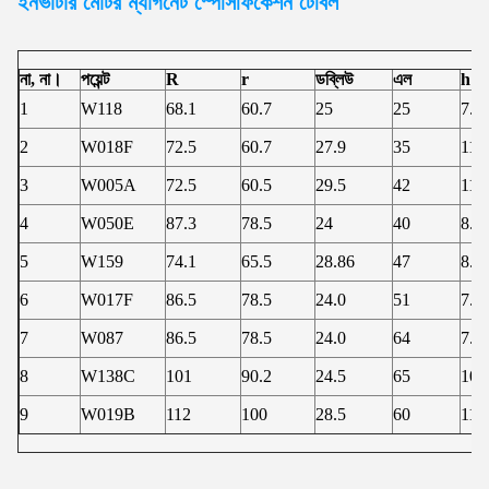
ইনভার্টার মোটর
ম্যাগনেট স্পেসিফিকেশন টেবিল
না, না।
পয়েন্ট
R
r
ডব্লিউ
এল
h
1
W118
68.1
60.7
25
25
7.5
2
W018F
72.5
60.7
27.9
35
11.
3
W005A
72.5
60.5
29.5
42
11.
4
W050E
87.3
78.5
24
40
8.8
5
W159
74.1
65.5
28.86
47
8.6
6
W017F
86.5
78.5
24.0
51
7.9
7
W087
86.5
78.5
24.0
64
7.8
8
W138C
101
90.2
24.5
65
10.
9
W019B
112
100
28.5
60
11.