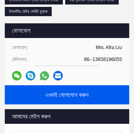
ইনভার্টার মোটর ফেরিট চুম্বক
যোগাযোগ
যোগাযোগ:
Mrs. Afra Liu
টেলিফোন:
86--13658196055
এখনই যোগাযোগ করুন
আমাদের মেইল ​​করুন