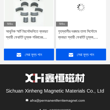
ভিডিও
ভিডিও
আধুনিক স্মার্ট টয়লেটগুলিতে ব্যবহৃত
গৃহস্থালীর দরজার তালা সিস্টেমে
স্থায়ী ফেরাইট চুম্বক পরিবারের
ব্যবহৃত স্থায়ী ফেরাইট চুম্বক,
যন্ত্রপাতি ফেরাইট চুম্বক
গৃহস্থালী যন্ত্রপাতি ফেরাইট চুম্বক
সেরা মূল্য পান
সেরা মূল্য পান
Sichuan Xinheng Magnetic Materials Co., Ltd
afra@permanentferritemagnet.com