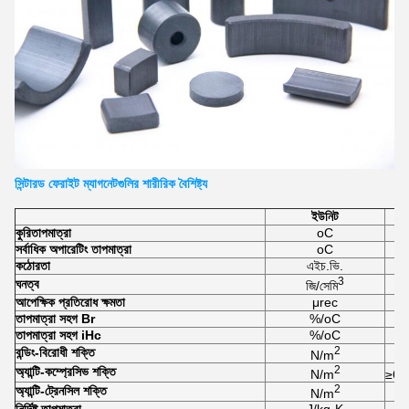
সিন্টারড ফেরাইট ম্যাগনেটগুলির শারীরিক বৈশিষ্ট্য
ইউনিট
কুরি
তাপমাত্রা
oC
সর্বাধিক অপারেটিং তাপমাত্রা
oC
কঠোরতা
এইচ.ভি.
3
ঘনত্ব
জি/সেমি
আপেক্ষিক প্রতিরোধ ক্ষমতা
μrec
তাপমাত্রা সহগ Br
%/oC
তাপমাত্রা সহগ iHc
%/oC
2
বন্ডিং-বিরোধী শক্তি
N/m
2
অ্যান্টি-কম্প্রেসিভ শক্তি
N/m
≥6.
2
অ্যান্টি-ট্রেনসিল শক্তি
N/m