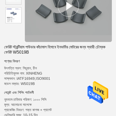
ফেরিট স্ট্রন্টিয়াম পাউডার কাঁচামাল হিসাবে ইনভার্টার মোটরের জন্য স্থায়ী চৌম্বক
ফেরিট W5019B
পণ্যের বিবরণ
উৎপত্তি স্থল: সিচুয়ান, চীন
পরিচিতিমুলক নাম: XINHENG
সাক্ষ্যদান: IATF16949,ISO9001
মডেল নম্বার: W5019B
পেমেন্ট এবং শিপিং শর্তাবলী
ন্যূনতম চাহিদার পরিমাণ: ১০০০ পিসি
মূল্য: আলোচনা সাপেক্ষে
প্যাকেজিং বিবরণ: শক্ত কাগজ + প্যালেট
ডেলিভারি সময়: 10-15 দিন