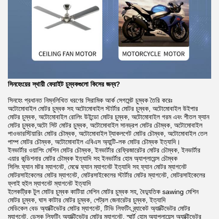
সিনহেংয়ের স্থায়ী ফেরাইট চুম্বকগুলো কিসের জন্য?
সিনহেং প্রধানত নিম্নলিখিত ধরণের সিরামিক আর্ক সেগমেন্ট চুম্বক তৈরি করেঃ
অটোমোবাইল মোটর চুম্বক সহ অটোমোবাইল স্টার্টার মোটর চুম্বক, অটোমোবাইল উইপার
মোটর চুম্বক, অটোমোবাইল রোলিং উইন্ডো মোটর চুম্বক, অটোমোবাইল গরম এবং শীতল ফ্যান
মোটর চুম্বক,অটো সিট মোটর চুম্বক, অটোমোবাইল সানড্রপ মোটর চৌম্বক, অটোমোবাইল
পাওভারস্টিয়ারিং মোটর চৌম্বক, অটোমোবাইল ট্যাকলগেট মোটর চৌম্বক, অটোমোবাইল তেল
পাম্প মোটর চৌম্বক, অটোমোবাইল এবিএস অ্যান্টি-লক মোটর চৌম্বক ইত্যাদি।
ইনভার্টার ওয়াশিং মেশিন মোটর চৌম্বক, ইনভার্টার রেফ্রিজারেটর মোটর চৌম্বক, ইনভার্টার
এয়ার কন্ডিশনার মোটর চৌম্বক ইত্যাদি সহ ইনভার্টার হোম অ্যাপ্লায়েন্স চৌম্বক
সিলিং ফ্যান মটর ম্যাগনেট, মেঝে ফ্যান ম্যাগনেট ইত্যাদি সহ ফ্যান মোটর ম্যাগনেট
মোটরসাইকেলের মোটর ম্যাগনেট, মোটরসাইকেলের স্টার্টার মোটর ম্যাগনেট, মোটরসাইকেলের
ফ্লাই হুইল ম্যাগনেট ম্যাগনেট ইত্যাদি
ইলেকট্রিক টুল মোটর চুম্বক কাটিয়া মেশিন মোটর চুম্বক সহ, বৈদ্যুতিক sawing মেশিন
মোটর চুম্বক, ঘাস কাটার মোটর চুম্বক, পেট্রল জেনারেটর চুম্বক, ইত্যাদি
মেডিকেল বেড অ্যাক্টিভেটর মোটর ম্যাগনেট, টিভি লিফটিং ব্র্যাকেট অ্যাক্টিভেটর মোটর
ম্যাগনেট, ডেস্ক লিফটিং অ্যাক্টিভেটর মোটর ম্যাগনেট, স্মার্ট হোম অ্যাপ্লায়েন্স অ্যাক্টিভেটর