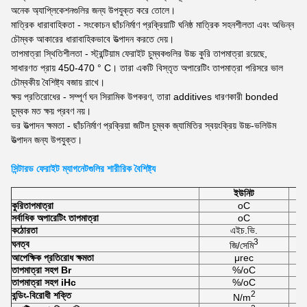
অনেক অ্যাপ্লিকেশনগুলির জন্য উপযুক্ত করে তোলে।
মাত্রিক ধারাবাহিকতা - সংকোচন ছাঁচনির্মাণ প্রক্রিয়াটি ঘনিষ্ঠ মাত্রিক সহনশীলতা এবং অভিন্ন
চৌম্বক আকারের ধারাবাহিকভাবে উত্পাদন করতে দেয়।
তাপমাত্রা স্থিতিশীলতা - স্ট্রন্টিয়াম ফেরাইট চুম্বকগুলির উচ্চ কুরি তাপমাত্রা রয়েছে,
সাধারণত প্রায় 450-470 ° C। তারা একটি বিস্তৃত অপারেটিং তাপমাত্রা পরিসরে ভাল
চৌম্বকীয় বৈশিষ্ট্য বজায় রাখে।
ক্ষয় প্রতিরোধের - সম্পূর্ণ ঘন সিরামিক উপকরণ, তারা additives ধারণকারী bonded
চুম্বক মত ক্ষয় প্রবণ নয়।
ভর উত্পাদন ক্ষমতা - ছাঁচনির্মাণ প্রক্রিয়া জটিল চুম্বক জ্যামিতির স্বয়ংক্রিয় উচ্চ-ভলিউম
উত্পাদন জন্য উপযুক্ত।
সিন্টারড ফেরাইট ম্যাগনেটগুলির শারীরিক বৈশিষ্ট্য
ইউনিট
কুরি
তাপমাত্রা
oC
সর্বাধিক অপারেটিং তাপমাত্রা
oC
কঠোরতা
এইচ.ভি.
3
ঘনত্ব
জি/সেমি
আপেক্ষিক প্রতিরোধ ক্ষমতা
μrec
তাপমাত্রা সহগ Br
%/oC
তাপমাত্রা সহগ iHc
%/oC
2
বন্ডিং-বিরোধী শক্তি
N/m