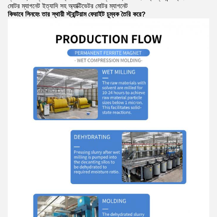
মোটর ম্যাগনেট ইত্যাদি সহ অ্যাক্টিভেটর মোটর ম্যাগনেট
কিভাবে সিনহেং তার স্থায়ী স্ট্রন্টিয়াম ফেরাইট চুম্বক তৈরি করে?