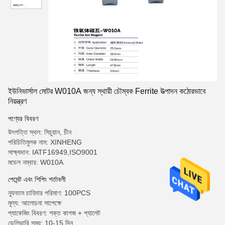
ইউনিভার্সাল মোটর W010A জন্য স্থায়ী চৌম্বক Ferrite উত্পাদন কঠোরভাবে
নিয়ন্ত্রণ
পণ্যের বিবরণ
উৎপত্তি স্থল: সিচুয়ান, চীন
পরিচিতিমুলক নাম: XINHENG
সাক্ষ্যদান: IATF16949,ISO9001
মডেল নম্বার: W010A
পেমেন্ট এবং শিপিং শর্তাবলী
ন্যূনতম চাহিদার পরিমাণ: 100PCS
মূল্য: আলোচনা সাপেক্ষে
প্যাকেজিং বিবরণ: শক্ত কাগজ + প্যালেট
ডেলিভারি সময়: 10-15 দিন