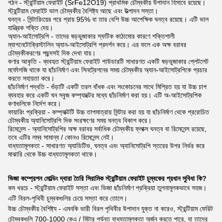
গঠন - স্ট্রন্টিয়াম ফেরাইট (SrFe12O19) প্রাথমিক চৌম্বকীয় উপাদান হিসাবে রয়েছে।
স্ট্রন্টিয়াম ফেরাইট ভাল চৌম্বকীয় বৈশিষ্ট্য আছে এবং উত্পাদন সস্তা।
ঘনত্ব - সিন্টারিংয়ের পরে প্রায় 95% বা তার বেশি উচ্চ আপেক্ষিক ঘনত্ব রয়েছে। এটি ভাল
যান্ত্রিক শক্তি দেয়।
অ্যান-আইসোট্রপি - তাদের ষড়ভুজাকার স্ফটিক কাঠামোর কারণে শক্তিশালী
ম্যাগনেটোক্রিস্টালিন অ্যান-আইসোট্রপি প্রদর্শন করে। এর ফলে এক অক্ষ বরাবর
চৌম্বকীকরণের পছন্দসই দিক দেখা যায়।
কণার আকৃতি - ব্যবহৃত স্ট্রন্টিয়াম ফেরাইট পাউডারটি সাধারণত একটি ষড়ভুজাকার প্লেটলেট
মর্ফোলজি থাকে যা ছাঁচনির্মাণ এবং সিনট্রেশনের সময় চৌম্বকীয় অ্যান-আইসোট্রপিকে প্রচার
করতে সহায়তা করে।
ছাঁচনির্মাণ পদ্ধতি - গুঁড়াটি একটি তরল বাঁধক এবং সংকোচনের সাথে মিশ্রিত হয় যা উচ্চ চাপ
ব্যবহার করে একটি ঘন সবুজ কম্প্যাক্টের মধ্যে ছাঁচনির্মাণ করা হয়। এটি অ-আইসোট্রপিক
কণাগুলিকে নির্দেশ করে।
ফায়ারিং প্রক্রিয়া - কম্প্যাক্টটি উচ্চ তাপমাত্রায় সিন্টার করা হয় যা ছাঁচনির্মাণ থেকে প্ররোচিত
চৌম্বকীয় অ্যানিসোট্রপি দিক সংরক্ষণের সময় ঘনত্ব বিকাশ করে।
রিমেনেন্স - অ্যানিসোট্রপির অক্ষ বরাবর সর্বাধিক চৌম্বকীয় ফ্লাক্স ঘনত্ব বা রিমেনেন্স রয়েছে,
তবে এটির লম্ব সামান্য / কোনও রিমেনেন্স নেই।
বাধ্যতামূলকতা - সাধারণত অ্যাডিটিভ, ঘনত্ব এবং অ্যানিসোট্রপি স্তরের উপর নির্ভর করে
মাঝারি থেকে উচ্চ বাধ্যতামূলকতা থাকে।
ভিজা কম্প্রেশন মোল্ডিং দ্বারা তৈরি সিরামিক স্ট্রন্টিয়াম ফেরাইট চুম্বকের প্রধান সুবিধা কি?
কম খরচে - স্ট্রন্টিয়াম ফেরাইট সস্তা এবং ভিজা ছাঁচনির্মাণ প্রক্রিয়া তুলনামূলকভাবে সহজ।
এটি বিরল-পৃথিবী চুম্বকগুলির চেয়ে সস্তা করে তোলে।
উচ্চ চৌম্বকীয় বৈশিষ্ট্য - এমনকি ভারী বিরল পৃথিবীর উপাদান যুক্ত না করেও, স্ট্রন্টিয়াম ফেরিট
চৌম্বকগুলি 700-1000 কেএ / মিটার পর্যন্ত বাধ্যতামূলকতা অর্জন করতে পারে, যা তাদের