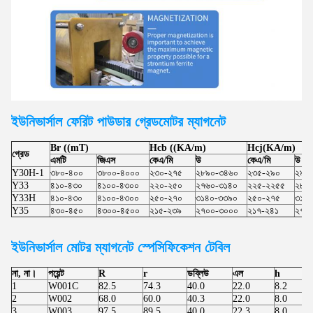
ইউনিভার্সাল ফেরিট পাউডার গ্রেড
মোটর
ম্যাগনেট
Br ((mT)
Hcb ((KA/m)
Hcj(KA/m)
গ্রেড
এমটি
জিএস
কেএ/মি
উ
কেএ/মি
উ
Y30H-1
৩৮০-৪০০
৩৮০০-৪০০০
২৩০-২৭৫
২৮৯০-৩৪৬০
২৩৫-২৯০
২৯৫
Y33
৪১০-৪৩০
৪১০০-৪৩০০
২২০-২৫০
২৭৬০-৩১৪০
২২৫-২২৫৫
২৮৩
Y33H
৪১০-৪৩০
৪১০০-৪৩০০
২৫০-২৭০
৩১৪০-৩৩৯০
২৫০-২৭৫
৩১৪
Y35
৪৩০-৪৫০
৪৩০০-৪৫০০
২১৫-২৩৯
২৭০০-৩০০০
২১৭-২৪১
২৭৩
ইউনিভার্সাল মোটর
ম্যাগনেট স্পেসিফিকেশন টেবিল
না, না।
পয়েন্ট
R
r
ডব্লিউ
এল
h
1
W001C
82.5
74.3
40.0
22.0
8.2
2
W002
68.0
60.0
40.3
22.0
8.0
3
W003
97.5
89.5
40.0
22.3
8.0