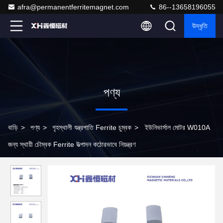
afra@permanentferritemagnet.com
86--13658196055
উদ্ধৃতি
পণ্য
বাড়ি
>
পণ্য
>
গৃহস্থালী যন্ত্রপাতি Ferrite চুম্বক
>
ইউনিভার্সাল মোটর W010A
জন্য স্থায়ী চৌম্বক Ferrite উত্পাদন কঠোরভাবে নিয়ন্ত্রণ