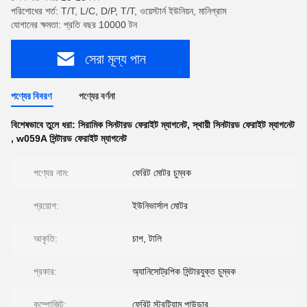
পরিশোধের শর্ত: T/T, L/C, D/P, T/T, ওয়েস্টার্ন ইউনিয়ন, মানিগ্রাম
যোগানের ক্ষমতা: প্রতি বছর 10000 টন
সেরা মূল্য পান
পণ্যের বিবরণ
পণ্যের বর্ণনা
বিশেষভাবে তুলে ধরা:
সিরামিক সিনটারড ফেরাইট ম্যাগনেট
,
স্থায়ী সিনটারড ফেরাইট ম্যাগনেট
,
w059A সিন্টারড ফেরাইট ম্যাগনেট
পণ্যের নাম:
ফেরিট মোটর চুম্বক
প্রয়োগ:
ইউনিভার্সাল মোটর
আকৃতি:
চাপ, টালি
প্রকার:
অ্যানিসোট্রপিক সিন্টারযুক্ত চুম্বক
কম্পোজিট:
ফেরিট স্ট্রন্টিয়াম পাউডার