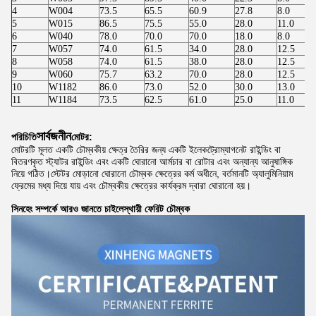
4
W004
73.5
65.5
60.9
27.8
8.0
5
W015
86.5
75.5
55.0
28.0
11.0
6
W040
78.0
70.0
70.0
18.0
8.0
7
W057
74.0
61.5
34.0
28.0
12.5
8
W058
74.0
61.5
38.0
28.0
12.5
9
W060
75.7
63.2
70.0
28.0
12.5
10
W1182
86.0
73.0
52.0
30.0
13.0
11
W1184
73.5
62.5
61.0
25.0
11.0
সার্বজনীন
পরিচিতি
মোটর:
মোটরটি মূলত একটি চৌম্বকীয় ক্ষেত্র তৈরির জন্য একটি ইলেকট্রোম্যাগনেট রাইন্ডিং বা
বিতরণকৃত স্ট্যাটর রাইন্ডিং এবং একটি ঘোরানো আর্মচার বা রোটার এবং অন্যান্য আনুষাঙ্গিক
নিয়ে গঠিত।স্টেটর মোড়ানো ঘোরানো চৌম্বক ক্ষেত্রের কর্ম অধীনে, বর্তমানটি অ্যালুমিনিয়াম
ফ্রেমের মধ্য দিয়ে যায় এবং চৌম্বকীয় ক্ষেত্রের কার্যক্রম দ্বারা ঘোরানো হয়।
সিনহেং সম্পর্কে আরও জানতে চাইলে
স্থায়ী ফেরিট চৌম্বক