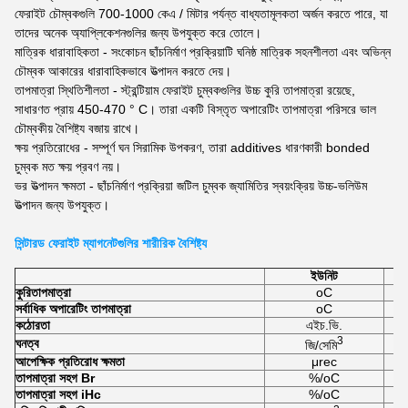
ফেরাইট চৌম্বকগুলি 700-1000 কেএ / মিটার পর্যন্ত বাধ্যতামূলকতা অর্জন করতে পারে, যা
তাদের অনেক অ্যাপ্লিকেশনগুলির জন্য উপযুক্ত করে তোলে।
মাত্রিক ধারাবাহিকতা - সংকোচন ছাঁচনির্মাণ প্রক্রিয়াটি ঘনিষ্ঠ মাত্রিক সহনশীলতা এবং অভিন্ন
চৌম্বক আকারের ধারাবাহিকভাবে উত্পাদন করতে দেয়।
তাপমাত্রা স্থিতিশীলতা - স্ট্রন্টিয়াম ফেরাইট চুম্বকগুলির উচ্চ কুরি তাপমাত্রা রয়েছে,
সাধারণত প্রায় 450-470 ° C। তারা একটি বিস্তৃত অপারেটিং তাপমাত্রা পরিসরে ভাল
চৌম্বকীয় বৈশিষ্ট্য বজায় রাখে।
ক্ষয় প্রতিরোধের - সম্পূর্ণ ঘন সিরামিক উপকরণ, তারা additives ধারণকারী bonded
চুম্বক মত ক্ষয় প্রবণ নয়।
ভর উত্পাদন ক্ষমতা - ছাঁচনির্মাণ প্রক্রিয়া জটিল চুম্বক জ্যামিতির স্বয়ংক্রিয় উচ্চ-ভলিউম
উত্পাদন জন্য উপযুক্ত।
সিন্টারড ফেরাইট ম্যাগনেটগুলির শারীরিক বৈশিষ্ট্য
ইউনিট
কুরি
তাপমাত্রা
oC
সর্বাধিক অপারেটিং তাপমাত্রা
oC
কঠোরতা
এইচ.ভি.
3
ঘনত্ব
জি/সেমি
আপেক্ষিক প্রতিরোধ ক্ষমতা
μrec
তাপমাত্রা সহগ Br
%/oC
তাপমাত্রা সহগ iHc
%/oC