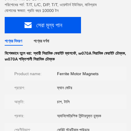
পরিশোধের শর্ত: T/T, L/C, D/P, T/T, ওয়েস্টার্ন ইউনিয়ন, মানিগ্রাম
যোগানের ক্ষমতা: প্রতি বছর 10000 টন
সেরা মূল্য পান
পণ্যের বিবরণ
পণ্যের বর্ণনা
বিশেষভাবে তুলে ধরা:
স্থায়ী সিরামিক ফেরাইট ম্যাগনেট
,
w070A সিরামিক ফেরাইট চৌম্বক
,
w070A শক্তিশালী সিরামিক চৌম্বক
Product name:
Ferrite Motor Magnets
প্রয়োগ:
ফ্যান মোটর
আকৃতি:
চাপ, টালি
প্রকার:
অ্যানিসোট্রপিক সিন্টারযুক্ত চুম্বক
শ্রেণীবিভাগ:
ফেরিট স্ট্রন্টিয়াম পাউডার