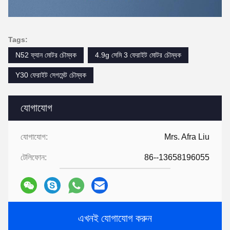
Tags:
N52 ফ্যান মোটর চৌম্বক
4.9g সেমি 3 ফেরাইট মোটর চৌম্বক
Y30 ফেরাইট সেগমেন্ট চৌম্বক
যোগাযোগ
যোগাযোগ:
Mrs. Afra Liu
টেলিফোন:
86--13658196055
এখনই যোগাযোগ করুন