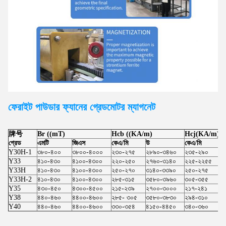
ফেরাইট পাউডার ফ্যানের গ্রেড
মোটর
ম্যাগনেট
牌号
Br ((mT)
Hcb ((KA/m)
Hcj(KA/m)
গ্রেড
এমটি
জিএস
কেএ/মি
উ
কেএ/মি
উ
Y30H-1
৩৮০-৪০০
৩৮০০-৪০০০
২৩০-২৭৫
২৮৯০-৩৪৬০
২৩৫-২৯০
২
Y33
৪১০-৪৩০
৪১০০-৪৩০০
২২০-২৫০
২৭৬০-৩১৪০
২২৫-২২৫৫
২
Y33H
৪১০-৪৩০
৪১০০-৪৩০০
২৫০-২৭০
৩১৪০-৩৩৯০
২৫০-২৭৫
৩
Y33H-2
৪১০-৪৩০
৪১০০-৪৩০০
২৮৫-৩১৫
৩৫৮০-৩৯৬০
৩০৫-৩৫৫
৩
Y35
৪৩০-৪৫০
৪৩০০-৪৫০০
২১৫-২৩৯
২৭০০-৩০০০
২১৭-২৪১
২
Y38
৪৪০-৪৬০
৪৪০০-৪৬০০
২৮৫- ৩০৫
৩৫৮০-৩৮৩০
২৯৪-৩১০
৩
Y40
৪৪০-৪৬০
৪৪০০-৪৬০০
৩৩০-৩৫৪
৪১৫০-৪৪৫০
৩৪০-৩৬০
৪