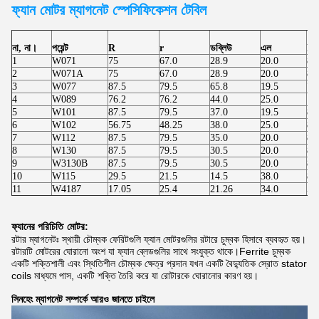
ফ্যান মোটর
ম্যাগনেট স্পেসিফিকেশন টেবিল
না, না।
পয়েন্ট
R
r
ডব্লিউ
এল
h
1
W071
75
67.0
28.9
20.0
8.
2
W071A
75
67.0
28.9
20.0
8.
3
W077
87.5
79.5
65.8
19.5
7.
4
W089
76.2
76.2
44.0
25.0
10
5
W101
87.5
79.5
37.0
19.5
8.
6
W102
56.75
48.25
38.0
25.0
8.
7
W112
87.5
79.5
35.0
20.0
8.
8
W130
87.5
79.5
30.5
20.0
8.
9
W3130B
87.5
79.5
30.5
20.0
8.
10
W115
29.5
21.5
14.5
38.0
8.
11
W4187
17.05
25.4
21.26
34.0
5.
ফ্যানের পরিচিতি
মোটর:
রটার ম্যাগনেটঃ স্থায়ী চৌম্বক ফেরিটগুলি ফ্যান মোটরগুলির রটারে চুম্বক হিসাবে ব্যবহৃত হয়।
রটারটি মোটরের ঘোরানো অংশ যা ফ্যান ব্লেডগুলির সাথে সংযুক্ত থাকে।Ferrite চুম্বক
একটি শক্তিশালী এবং স্থিতিশীল চৌম্বক ক্ষেত্র প্রদান যখন একটি বৈদ্যুতিক স্রোত stator
coils মাধ্যমে পাস, একটি শক্তি তৈরি করে যা রোটারকে ঘোরানোর কারণ হয়।
সিনহেং ম্যাগনেট সম্পর্কে আরও জানতে চাইলে