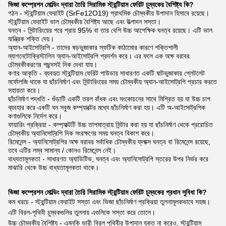
ভিজা কম্প্রেশন মোল্ডিং দ্বারা তৈরি সিরামিক স্ট্রন্টিয়াম ফেরিট চুম্বকের বৈশিষ্ট্য কি?
গঠন - স্ট্রন্টিয়াম ফেরাইট (SrFe12O19) প্রাথমিক চৌম্বকীয় উপাদান হিসাবে রয়েছে।
স্ট্রন্টিয়াম ফেরাইট ভাল চৌম্বকীয় বৈশিষ্ট্য আছে এবং উত্পাদন সস্তা।
ঘনত্ব - সিন্টারিংয়ের পরে প্রায় 95% বা তার বেশি উচ্চ আপেক্ষিক ঘনত্ব রয়েছে। এটি ভাল
যান্ত্রিক শক্তি দেয়।
অ্যান-আইসোট্রপি - তাদের ষড়ভুজাকার স্ফটিক কাঠামোর কারণে শক্তিশালী
ম্যাগনেটোক্রিস্টালিন অ্যান-আইসোট্রপি প্রদর্শন করে। এর ফলে এক অক্ষ বরাবর
চৌম্বকীকরণের পছন্দসই দিক দেখা যায়।
কণার আকৃতি - ব্যবহৃত স্ট্রন্টিয়াম ফেরিট পাউডার সাধারণত একটি ষাটভুজাকার প্লেটলেট
মর্ফোলজি থাকে যা ছাঁচনির্মাণ এবং সিন্টারিংয়ের সময় চৌম্বকীয় অ্যান-আইসোট্রপি প্রচার করতে
সহায়তা করে।
ছাঁচনির্মাণ পদ্ধতি - গুঁড়াটি একটি তরল বাঁধক এবং সংকোচনের সাথে মিশ্রিত হয় যা উচ্চ চাপ
ব্যবহার করে একটি ঘন সবুজ কম্প্যাক্টের মধ্যে ছাঁচনির্মাণ করা হয়। এটি অ-আইসোট্রপিক
কণাগুলিকে নির্দেশ করে।
ফায়ারিং প্রক্রিয়া - কম্প্যাক্টটি উচ্চ তাপমাত্রায় সিন্টার করা হয় যা ছাঁচনির্মাণ থেকে প্ররোচিত
চৌম্বকীয় অ্যানিসোট্রপি দিক সংরক্ষণের সময় ঘনত্ব বিকাশ করে।
রিমেনেন্স - অ্যানিসোট্রপির অক্ষ বরাবর সর্বাধিক চৌম্বকীয় ফ্লাক্স ঘনত্ব বা রিমেনেন্স রয়েছে,
তবে এটির লম্ব সামান্য / কোনও রিমেনেন্স নেই।
বাধ্যতামূলকতা - সাধারণত অ্যাডিটিভ, ঘনত্ব এবং অ্যানিসোট্রপি স্তরের উপর নির্ভর করে
মাঝারি থেকে উচ্চ বাধ্যতামূলকতা থাকে।
ভিজা কম্প্রেশন মোল্ডিং দ্বারা তৈরি সিরামিক স্ট্রন্টিয়াম ফেরিট চুম্বকের প্রধান সুবিধা কি?
কম খরচে - স্ট্রন্টিয়াম ফেরাইট সস্তা এবং ভিজা ছাঁচনির্মাণ প্রক্রিয়া তুলনামূলকভাবে সহজ।
এটি বিরল-পৃথিবী চুম্বকগুলির তুলনায় এগুলিকে সস্তা করে তোলে।
উচ্চ চৌম্বকীয় বৈশিষ্ট্য - এমনকি ভারী বিরল পৃথিবীর উপাদান যুক্ত না করেও, স্ট্রন্টিয়াম