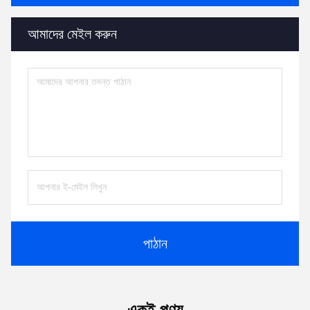
আমাদের মেইল ​​করুন
পাঠান
একই পণ্য