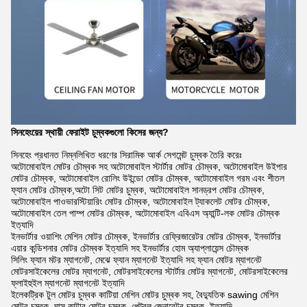
সিনহেংয়ের স্থায়ী ফেরাইট চুম্বকগুলো কিসের জন্য?
সিনহেং প্রধানত নিম্নলিখিত ধরণের সিরামিক আর্ক সেগমেন্ট চুম্বক তৈরি করেঃ
অটোমোবাইল মোটর চৌম্বক সহ অটোমোবাইল স্টার্টার মোটর চৌম্বক, অটোমোবাইল উইপার
মোটর চৌম্বক, অটোমোবাইল রোলিং উইন্ডো মোটর চৌম্বক, অটোমোবাইল গরম এবং শীতল
ফ্যান মোটর চৌম্বক,অটো সিট মোটর চুম্বক, অটোমোবাইল সানড্রপ মোটর চৌম্বক,
অটোমোবাইল পাওভারস্টিয়ারিং মোটর চৌম্বক, অটোমোবাইল ট্যাকলেট মোটর চৌম্বক,
অটোমোবাইল তেল পাম্প মোটর চৌম্বক, অটোমোবাইল এবিএস অ্যান্টি-লক মোটর চৌম্বক
ইত্যাদি
ইনভার্টার ওয়াশিং মেশিন মোটর চৌম্বক, ইনভার্টার রেফ্রিজারেটর মোটর চৌম্বক, ইনভার্টার
এয়ার কন্ডিশনার মোটর চৌম্বক ইত্যাদি সহ ইনভার্টার হোম অ্যাপ্লায়েন্স চৌম্বক
সিলিং ফ্যান মটর ম্যাগনেট, মেঝে ফ্যান ম্যাগনেট ইত্যাদি সহ ফ্যান মোটর ম্যাগনেট
মোটরসাইকেলের মোটর ম্যাগনেট, মোটরসাইকেলের স্টার্টার মোটর ম্যাগনেট, মোটরসাইকেলের
ফ্লাইহুইল ম্যাগনেট ম্যাগনেট ইত্যাদি
ইলেকট্রিক টুল মোটর চুম্বক কাটিয়া মেশিন মোটর চুম্বক সহ, বৈদ্যুতিক sawing মেশিন
মোটর চুম্বক, ঘাস কাটার মোটর চুম্বক, পেট্রল জেনারেটর চুম্বক, ইত্যাদি