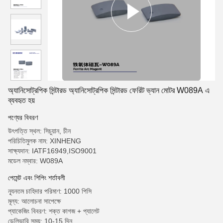
অ্যানিসোট্রপিক সিন্টারড অ্যানিসোট্রপিক সিন্টারড ফেরিট ভ্যান মোটর W089A এ
ব্যবহৃত হয়
পণ্যের বিবরণ
উৎপত্তি স্থল: সিচুয়ান, চীন
পরিচিতিমুলক নাম: XINHENG
সাক্ষ্যদান: IATF16949,ISO9001
মডেল নম্বার: W089A
পেমেন্ট এবং শিপিং শর্তাবলী
ন্যূনতম চাহিদার পরিমাণ: 1000 পিসি
মূল্য: আলোচনা সাপেক্ষে
প্যাকেজিং বিবরণ: শক্ত কাগজ + প্যালেট
ডেলিভারি সময়: 10-15 দিন