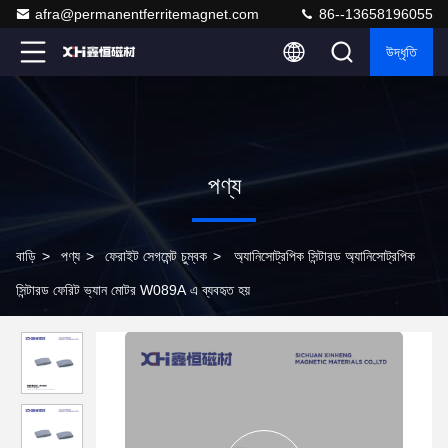
afra@permanentferritemagnet.com
86--13658196055
উদ্ধৃতি
পণ্য
বাড়ি
>
পণ্য
>
ফেরাইট সেগমেন্ট চুম্বক
>
অ্যানিসোট্রপিক সিন্টারড অ্যানিসোট্রপিক
সিন্টারড ফেরিট ভ্যান মোটর W089A এ ব্যবহৃত হয়