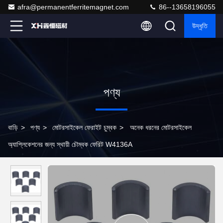
afra@permanentferritemagnet.com
86--13658196055
উদ্ধৃতি
পণ্য
বাড়ি
>
পণ্য
>
মোটরসাইকেল ফেরাইট চুম্বক
>
অনেক ধরনের মোটরসাইকেল
অ্যাপ্লিকেশনের জন্য স্থায়ী চৌম্বক ফেরিট W4136A