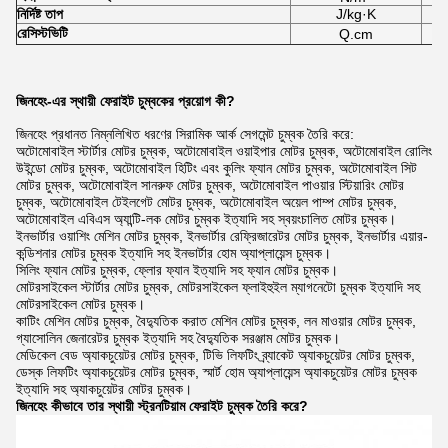
নির্দিষ্ট তাপ
J/kg·K
রেসিস্টভিটি
Q.cm
জিনহেং-এর স্থায়ী ফেরাইট চুম্বকের প্রয়োগ কী?
জিনহেং প্রধানত নিম্নলিখিত ধরণের সিরামিক আর্ক সেগমেন্ট চুম্বক তৈরি করে:
অটোমোবাইল স্টার্টার মোটর চুম্বক, অটোমোবাইল ওয়াইপার মোটর চুম্বক, অটোমোবাইল রোলিং
উইন্ডো মোটর চুম্বক, অটোমোবাইল হিটিং এবং কুলিং ফ্যান মোটর চুম্বক, অটোমোবাইল সিট
মোটর চুম্বক, অটোমোবাইল সানরুফ মোটর চুম্বক, অটোমোবাইল পাওয়ার স্টিয়ারিং মোটর
চুম্বক, অটোমোবাইল টেইলগেট মোটর চুম্বক, অটোমোবাইল অয়েল পাম্প মোটর চুম্বক,
অটোমোবাইল এবিএস অ্যান্টি-লক মোটর চুম্বক ইত্যাদি সহ স্বয়ংচালিত মোটর চুম্বক।
ইনভার্টার ওয়াশিং মেশিন মোটর চুম্বক, ইনভার্টার রেফ্রিজারেটর মোটর চুম্বক, ইনভার্টার এয়ার-
কন্ডিশনার মোটর চুম্বক ইত্যাদি সহ ইনভার্টার হোম অ্যাপ্লায়েন্স চুম্বক।
সিলিং ফ্যান মোটর চুম্বক, ফ্লোর ফ্যান ইত্যাদি সহ ফ্যান মোটর চুম্বক।
মোটরসাইকেল স্টার্টার মোটর চুম্বক, মোটরসাইকেল ফ্লাইহুইল ম্যাগনেটো চুম্বক ইত্যাদি সহ
মোটরসাইকেল মোটর চুম্বক।
কাটিং মেশিন মোটর চুম্বক, বৈদ্যুতিক করাত মেশিন মোটর চুম্বক, লন মাওয়ার মোটর চুম্বক,
গ্যাসোলিন জেনারেটর চুম্বক ইত্যাদি সহ বৈদ্যুতিক সরঞ্জাম মোটর চুম্বক।
মেডিকেল বেড অ্যাকচুয়েটর মোটর চুম্বক, টিভি লিফটিং ব্র্যাকেট অ্যাকচুয়েটর মোটর চুম্বক,
ডেস্ক লিফটিং অ্যাকচুয়েটর মোটর চুম্বক, স্মার্ট হোম অ্যাপ্লায়েন্স অ্যাকচুয়েটর মোটর চুম্বক
ইত্যাদি সহ অ্যাকচুয়েটর মোটর চুম্বক।
জিনহেং কীভাবে তার স্থায়ী স্ট্রনটিয়াম ফেরাইট চুম্বক তৈরি করে?