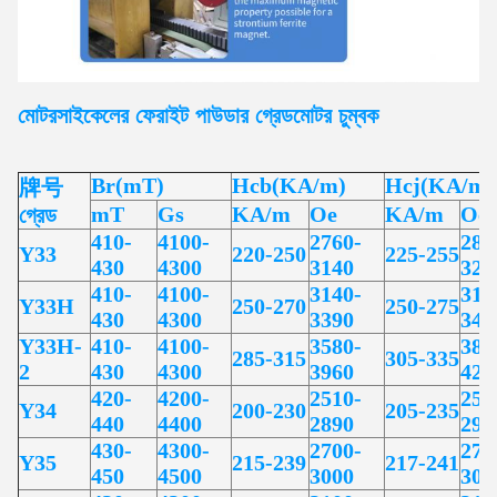
মোটরসাইকেলের ফেরাইট পাউডার গ্রেড
মোটর
চুম্বক
Br(mT)
Hcb(KA/m)
Hcj(KA/m)
牌号
mT
Gs
KA/m
Oe
KA/m
Oe
গ্রেড
410-
4100-
2760-
283
Y33
220-250
225-255
430
4300
3140
320
410-
4100-
3140-
314
Y33H
250-270
250-275
430
4300
3390
345
Y33H-
410-
4100-
3580-
383
285-315
305-335
2
430
4300
3960
420
420-
4200-
2510-
257
Y34
200-230
205-235
440
4400
2890
295
430-
4300-
2700-
273
Y35
215-239
217-241
450
4500
3000
303