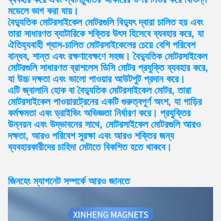
মডেলে ভাগ করা যায়।
বৈদ্যুতিক মোটরসাইকেল মোটরগুলি বিদ্যুৎ দ্বারা চালিত হয় এবং
তারা সাধারণত ব্যাটারিকে শক্তির উৎস হিসেবে ব্যবহার করে, যা
ঐতিহ্যবাহী গ্যাস-চালিত মোটরসাইকেলের চেয়ে বেশি পরিবেশ
বান্ধব, শান্ত এবং রক্ষণাবেক্ষণে সহজ। বৈদ্যুতিক মোটরসাইকেল
মোটরগুলি সাধারণত ব্রাশলেস ডিসি মোটর প্রযুক্তি ব্যবহার করে,
যা উচ্চ দক্ষতা এবং ভালো পাওয়ার আউটপুট প্রদান করে।
এটি জ্বালানি হোক বা বৈদ্যুতিক মোটরসাইকেল মোটর, তারা
মোটরসাইকেল পাওয়ারট্রেনের একটি গুরুত্বপূর্ণ অংশ, যা গাড়ির
কর্মক্ষমতা এবং ড্রাইভিং অভিজ্ঞতা নির্ধারণ করে। প্রযুক্তির
উন্নয়ন এবং উদ্ভাবনের সাথে, মোটরসাইকেল মোটরগুলি আরও
দক্ষতা, আরও পরিবেশ সুরক্ষা এবং আরও শক্তির জন্য
ব্যবহারকারীদের চাহিদা মেটাতে বিকশিত হতে থাকবে।
জিনহেং ম্যাগনেট সম্পর্কে আরও জানতে