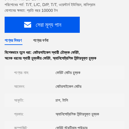
পরিশোধের শর্ত: T/T, L/C, D/P, T/T, ওয়েস্টার্ন ইউনিয়ন, মানিগ্রাম
যোগানের ক্ষমতা: প্রতি বছর 10000 টন
সেরা মূল্য পান
পণ্যের বিবরণ
পণ্যের বর্ণনা
বিশেষভাবে তুলে ধরা:
মোটরসাইকেল স্থায়ী চৌম্বক ফেরিট
,
অনেক ধরনের স্থায়ী চুম্বকীয় ফেরিট
,
অ্যানিসোট্রপিক সিন্টারযুক্ত চুম্বক
পণ্যের নাম:
ফেরিট মোটর চুম্বক
আবেদন:
মোটরসাইকেল মোটর
আকৃতি:
চাপ, টালি
প্রকার:
অ্যানিসোট্রপিক সিন্টারযুক্ত চুম্বক
কম্পোজিট:
ফেরিট স্ট্রন্টিয়াম পাউডার