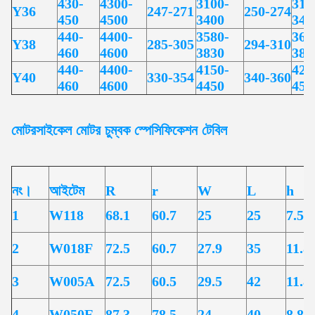
430-
4300-
3100-
314
Y36
247-271
250-274
450
4500
3400
344
440-
4400-
3580-
369
Y38
285-305
294-310
460
4600
3830
389
440-
4400-
4150-
427
Y40
330-354
340-360
460
4600
4450
452
মোটরসাইকেল মোটর
চুম্বক স্পেসিফিকেশন টেবিল
নং।
আইটেম
R
r
W
L
h
1
W118
68.1
60.7
25
25
7.50
2
W018F
72.5
60.7
27.9
35
11.8
3
W005A
72.5
60.5
29.5
42
11.8
4
W050E
87.3
78.5
24
40
8.80