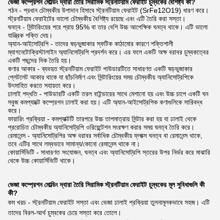
ভেজা কম্প্রেশন মোল্ডিং দ্বারা তৈরি সিরামিক স্ট্রনটিয়াম ফেরাইট চুম্বকের বৈশিষ্ট্য কী?
গঠন - প্রধান চৌম্বকীয় উপাদান হিসাবে স্ট্রনটিয়াম ফেরাইট (SrFe12O19) ধারণ করে।
স্ট্রনটিয়াম ফেরাইটের ভালো চৌম্বকীয় বৈশিষ্ট্য রয়েছে এবং এটি তৈরি করা সস্তা।
ঘনত্ব - সিন্টারিংয়ের পরে প্রায় 95% বা তার বেশি উচ্চ আপেক্ষিক ঘনত্ব থাকে। এটি ভালো
যান্ত্রিক শক্তি দেয়।
অ্যান-আইসোট্রপি - তাদের ষড়ভুজাকার স্ফটিক কাঠামোর কারণে শক্তিশালী
ম্যাগনেটোক্রিস্টালাইন অ্যানিসোট্রপি প্রদর্শন করে। এর ফলে একটি অক্ষ বরাবর চুম্বকত্বের
একটি পছন্দের দিক তৈরি হয়।
কণার আকার - ব্যবহৃত স্ট্রনটিয়াম ফেরাইট পাউডারটিতে সাধারণত একটি ষড়ভুজাকার
প্লেটলেট আকার থাকে যা ছাঁচনির্মাণ এবং সিন্টারিংয়ের সময় চৌম্বকীয় অ্যানিসোট্রপিকে
উৎসাহিত করতে সহায়তা করে।
ঢালাই পদ্ধতি - পাউডারটি একটি তরল বাইন্ডারের সাথে মেশানো হয় এবং উচ্চ চাপে একটি ঘন
সবুজ কমপ্যাক্টে কম্প্রেশন ঢালাই করা হয়। এটি অ্যান-আইসোট্রপিক কণাগুলিকে সারিবদ্ধ
করে।
ফায়ারিং প্রক্রিয়া - কমপ্যাক্টটি তারপরে উচ্চ তাপমাত্রায় সিন্টার করা হয় যা ঢালাই থেকে
প্ররোচিত চৌম্বকীয় অ্যানিসোট্রপি ওরিয়েন্টেশন সংরক্ষণ করার সময় ঘনত্ব তৈরি করে।
রেমানেন্স - অ্যানিসোট্রপির অক্ষ বরাবর সর্বাধিক চৌম্বকীয় ফ্লাক্স ঘনত্ব বা রেমানেন্স থাকে,
তবে এটির সাথে লম্বভাবে সামান্য/কোনো রেমানেন্স থাকে না।
কোয়ার্সিভিটি - সাধারণত সংযোজন, ঘনত্ব এবং অ্যানিসোট্রপি স্তরের উপর নির্ভর করে মাঝারি
থেকে উচ্চ কোয়ার্সিভিটি থাকে।
ভেজা কম্প্রেশন মোল্ডিং দ্বারা তৈরি সিরামিক স্ট্রনটিয়াম ফেরাইট চুম্বকের মূল সুবিধাগুলি কী
কী?
কম খরচ - স্ট্রনটিয়াম ফেরাইট সস্তা এবং ভেজা ঢালাই প্রক্রিয়া তুলনামূলকভাবে সহজ। এটি
তাদের বিরল-আর্থ চুম্বকের চেয়ে সস্তা করে তোলে।