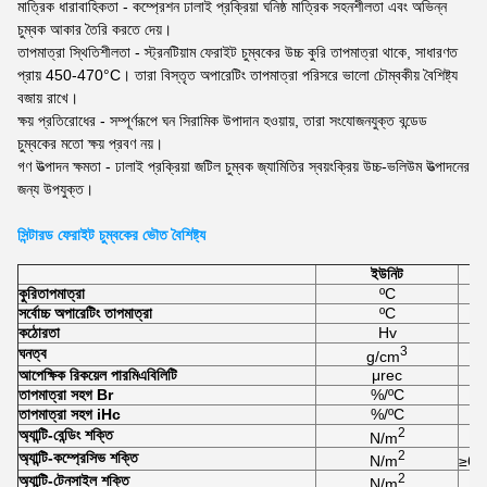
মাত্রিক ধারাবাহিকতা - কম্প্রেশন ঢালাই প্রক্রিয়া ঘনিষ্ঠ মাত্রিক সহনশীলতা এবং অভিন্ন
চুম্বক আকার তৈরি করতে দেয়।
তাপমাত্রা স্থিতিশীলতা - স্ট্রনটিয়াম ফেরাইট চুম্বকের উচ্চ কুরি তাপমাত্রা থাকে, সাধারণত
প্রায় 450-470°C। তারা বিস্তৃত অপারেটিং তাপমাত্রা পরিসরে ভালো চৌম্বকীয় বৈশিষ্ট্য
বজায় রাখে।
ক্ষয় প্রতিরোধের - সম্পূর্ণরূপে ঘন সিরামিক উপাদান হওয়ায়, তারা সংযোজনযুক্ত বন্ডেড
চুম্বকের মতো ক্ষয় প্রবণ নয়।
গণ উত্পাদন ক্ষমতা - ঢালাই প্রক্রিয়া জটিল চুম্বক জ্যামিতির স্বয়ংক্রিয় উচ্চ-ভলিউম উত্পাদনের
জন্য উপযুক্ত।​​
সিন্টারড ফেরাইট চুম্বকের ভৌত বৈশিষ্ট্য
ইউনিট
কুরি
তাপমাত্রা
ºC
সর্বোচ্চ অপারেটিং তাপমাত্রা
ºC
কঠোরতা
Hv
3
ঘনত্ব
g/cm
আপেক্ষিক রিকয়েল পারমিএবিলিটি
μrec
তাপমাত্রা সহগ Br
%/ºC
তাপমাত্রা সহগ iHc
%/ºC
2
অ্যান্টি-বেন্ডিং শক্তি
N/m
2
অ্যান্টি-কম্প্রেসিভ শক্তি
N/m
≥6.
2
অ্যান্টি-টেনসাইল শক্তি
N/m