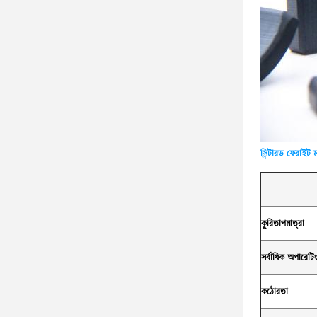
সিন্টারড ফেরাইট ম
কুরি
তাপমাত্রা
সর্বাধিক অপারেটি
কঠোরতা