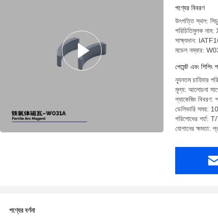
পণ্যের বিবরণ
উৎপত্তি স্থল: সিচু
পরিচিতিমুলক না
সাক্ষ্যদান: IA
মডেল নম্বার: W
পেমেন্ট এবং শিপিং শ
ন্যূনতম চাহিদার প
মূল্য: আলোচনা সাপে
প্যাকেজিং বিবরণ: 
ডেলিভারি সময়: 1
পরিশোধের শর্ত: T/T
যোগানের ক্ষমতা: 
পণ্যের বর্ণনা