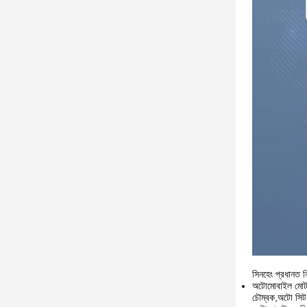
সিনহেং প্রধানত ন
অটোমোবাইল মোটর
চৌম্বক,অটো সিট