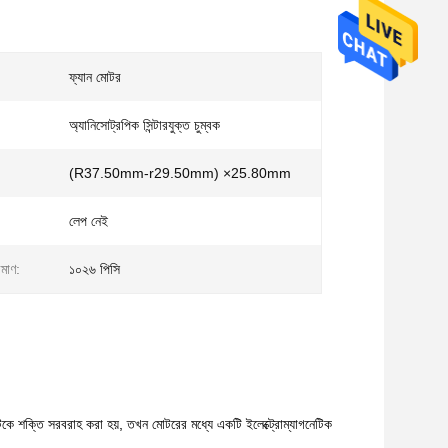
ফ্যান মোটর
অ্যানিসোট্রপিক সিন্টারযুক্ত চুম্বক
(R37.50mm-r29.50mm) ×25.80mm
লেপ নেই
িমাণ:
১০২৬ পিসি
িকে শক্তি সরবরাহ করা হয়, তখন মোটরের মধ্যে একটি ইলেক্ট্রোম্যাগনেটিক