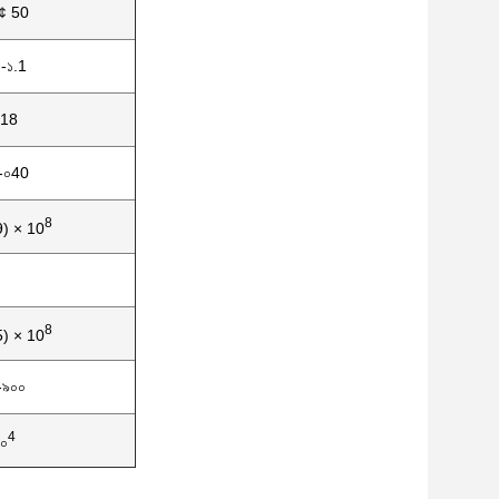
¢ 50
-১.1
.18
-০40
8
9) × 10
8
5) × 10
-৯০০
4
০