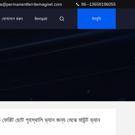
ra@permanentferritemagnet.com
86--13658196055
যোগাযোগ করুন
উদ্ধৃতি
Bengali
ক ফেরিট ছোট গৃহস্থালি ভ্যান জন্য মেঝে মাউন্ট ভ্যান