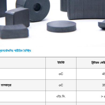
্যাগনেটগুলির শারীরিক বৈশিষ্ট্য
ইউনিট
সিন্টারড ফের
oC
4
ং তাপমাত্রা
oC
3
এইচ.ভি.
> 