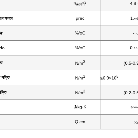
3
4.8 
জি/সেমি
োধ ক্ষমতা
μrec
1.০৫
Br
%/oC
-০
iHc
%/oC
0.১১
2
তি
N/m
(0.5-0.
2
8
িভ শক্তি
N/m
≥6.9×10
2
শক্তি
N/m
(0.2-0.
J/kg·K
৬০০
Q.cm
>১