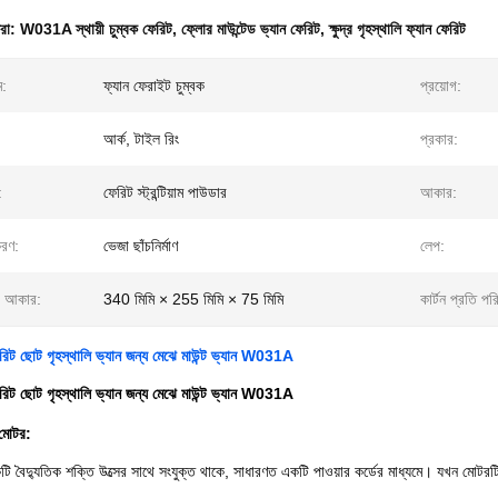
ধরা:
W031A স্থায়ী চুম্বক ফেরিট
,
ফ্লোর মাউন্টেড ভ্যান ফেরিট
,
ক্ষুদ্র গৃহস্থালি ফ্যান ফেরিট
ম:
ফ্যান ফেরাইট চুম্বক
প্রয়োগ:
আর্ক, টাইল রিং
প্রকার:
:
ফেরিট স্ট্রন্টিয়াম পাউডার
আকার:
করণ:
ভেজা ছাঁচনির্মাণ
লেপ:
র আকার:
340 মিমি × 255 মিমি × 75 মিমি
কার্টন প্রতি পর
েরিট ছোট গৃহস্থালি ভ্যান জন্য মেঝে মাউন্ট ভ্যান W031A
েরিট ছোট গৃহস্থালি ভ্যান জন্য মেঝে মাউন্ট ভ্যান W031A
মোটর:
ি বৈদ্যুতিক শক্তি উত্সের সাথে সংযুক্ত থাকে, সাধারণত একটি পাওয়ার কর্ডের মাধ্যমে। যখন মোটরট