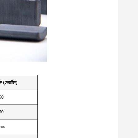
িট (সেরামিক)
50
50
৫৩০