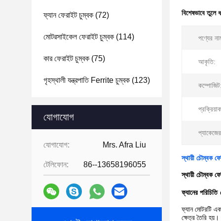
বিশেষভাবে তুলে 
ফ্যান ফেরাইট চুম্বক
(72)
মোটরসাইকেল ফেরাইট চুম্বক
(114)
পণ্যের না
কার ফেরাইট চুম্বক
(75)
আকৃতি:
গৃহস্থালী যন্ত্রপাতি Ferrite চুম্বক
(123)
কম্পোজিট
প্রক্রিয়া
যোগাযোগ
প্যাকেজে
যোগাযোগ:
Mrs. Afra Liu
স্থায়ী চৌম্বক ফ
টেলিফোন:
86--13658196055
স্থায়ী চৌম্বক ফ
ফ্যানের পরিচিতি
ফ্যান মোটরটি একট
ক্ষেত্র তৈরি হয়।