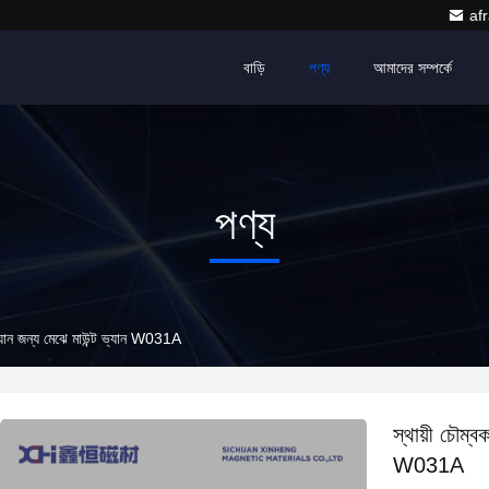
af
বাড়ি
পণ্য
আমাদের সম্পর্কে
পণ্য
ভ্যান জন্য মেঝে মাউন্ট ভ্যান W031A
স্থায়ী চৌম্ব
W031A