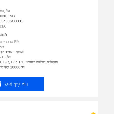
য়ান, চীন
ম: XINHENG
TF16949,ISO9001
031A
র্তাবলী
রিমাণ: ১০০০ পিসি
ক্ষে
শক্ত কাগজ + প্যালেট
0-15 দিন
, L/C, D/P, T/T, ওয়েস্টার্ন ইউনিয়ন, মানিগ্রাম
প্রতি বছর 10000 টন
সেরা মূল্য পান