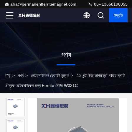
afra@permanentferritemagnet.com
86--13658196055
উদ্ধৃতি
পণ্য
বাড়ি
>
পণ্য
>
মোটরসাইকেল ফেরাইট চুম্বক
>
13 ঘন্টা উচ্চ তাপমাত্রা ফায়ার স্থায়ী
চৌম্বক মোটরসাইকেল জন্য Ferrite মোটর W021C