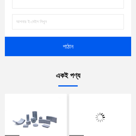
পাঠান
একই পণ্য