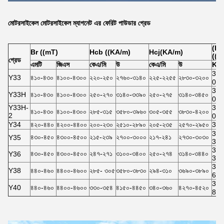
মোটরসাইকেল মোটরসাইকেল ম্যাগনেট এর ফেরিট পাউডার গ্রেড
(BH
Br ((mT)
Hcb ((KA/m)
Hcj(KA/m)
((K
গ্রেড
এমটি
জিএস
কেএ/মি
উ
কেএ/মি
উ
KJ
31.
Y33
৪১০-৪৩০
৪১০০-৪৩০০
২২০-২৫০
২৭৬০-৩১৪০
২২৫-২২৫৫
২৮৩০-৩২০০
0
31.
Y33H
৪১০-৪৩০
৪১০০-৪৩০০
২৫০-২৭০
৩১৪০-৩৩৯০
২৫০-২৭৫
৩১৪০-৩৪৫০
0
Y33H-
31.
৪১০-৪৩০
৪১০০-৪৩০০
২৮৫-৩১৫
৩৫৮০-৩৯৬০
৩০৫-৩৫৫
৩৮৩০-৪২০০
2
0
Y34
৪২০-৪৪০
৪২০০-৪৪০০
২০০-২৩০
২৫১০-২৮৯০
২০৫-২৩৫
২৫৭০-২৯৫০
32.
33.
৪৩০-৪৫০
৪৩০০-৪৫০০
২১৫-২৩৯
২৭০০-৩০০০
২১৭-২৪১
২৭৩০-৩০৩০
Y35
38.
35.
৪৩০-৪৫০
৪৩০০-৪৫০০
২৪৭-২৭১
৩১০০-৩৪০০
২৫০-২৭৪
৩১৪০-৩৪৪০
Y36
38.
36.
Y38
৪৪০-৪৬০
৪৪০০-৪৬০০
২৮৫- ৩০৫
৩৫৮০-৩৮৩০
২৯৪-৩১০
৩৬৯০-৩৮৯০
6
37.
Y40
৪৪০-৪৬০
৪৪০০-৪৬০০
৩৩০-৩৫৪
৪১৫০-৪৪৫০
৩৪০-৩৬০
৪২৭০-৪৫২০
8