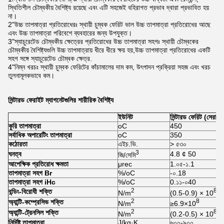
স্থিতিশীল চৌম্বকীয় বৈশিষ্ট্য রয়েছে এবং এটি সহজেই বহিরাগত প্রভাব দ্বারা প্রভাবিত হয়
না।
2"উচ্চ তাপমাত্রা প্রতিরোধেরঃ স্থায়ী চুম্বক ফেরিট ভাল উচ্চ তাপমাত্রা প্রতিরোধের আছে
এবং উচ্চ তাপমাত্রা পরিবেশে ব্যবহারের জন্য উপযুক্ত।
3"স্যাচুরেটেড চৌম্বকীয় ক্ষেত্রের প্রতিরোধের উচ্চ তাপমাত্রা সহগঃ স্থায়ী চৌম্বকের
চৌম্বকীয় বৈশিষ্ট্যগুলি উচ্চ তাপমাত্রায় ধীরে ধীরে ক্ষয় হয়,উচ্চ তাপমাত্রা প্রতিরোধের একটি
সহগ সঙ্গে স্যাচুরেটেড চৌম্বক ক্ষেত্র.
4"নিম্ন খরচঃ স্থায়ী চুম্বক ফেরিটের কাঁচামালের দাম কম, উৎপাদন প্রক্রিয়া সহজ এবং খরচ
তুলনামূলকভাবে কম।
সিন্টারড ফেরাইট ম্যাগনেটগুলির শারীরিক বৈশিষ্ট্য
ইউনিট
সিন্টারড ফেরিট (সেরামি
কুরি তাপমাত্রা
oC
450
সর্বাধিক অপারেটিং তাপমাত্রা
oC
350
কঠোরতা
এইচ.ভি.
> ৫৩০
3
ঘনত্ব
4.8 ¢ 50
জি/সেমি
আপেক্ষিক প্রতিরোধ ক্ষমতা
μrec
1.০৫-১.1
তাপমাত্রা সহগ Br
%/oC
-০.18
তাপমাত্রা সহগ iHc
%/oC
0.১১-০40
2
8
বন্ডিং-বিরোধী শক্তি
N/m
(0.5-0.9) × 10
2
8
অ্যান্টি-কম্প্রেসিভ শক্তি
N/m
≥6.9×10
2
8
অ্যান্টি-ট্রেনসিল শক্তি
N/m
(0.2-0.5) × 10
নির্দিষ্ট তাপমাত্রা
J/kg·K
৬০০-৯০০