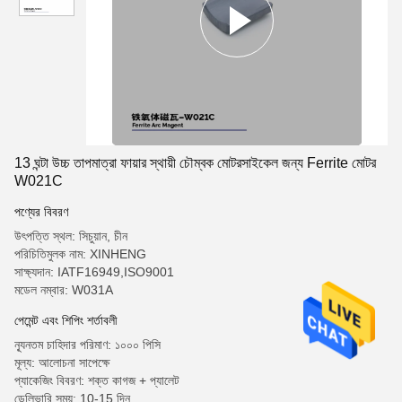
13 ঘন্টা উচ্চ তাপমাত্রা ফায়ার স্থায়ী চৌম্বক মোটরসাইকেল জন্য Ferrite মোটর
W021C
পণ্যের বিবরণ
উৎপত্তি স্থল: সিচুয়ান, চীন
পরিচিতিমুলক নাম: XINHENG
সাক্ষ্যদান: IATF16949,ISO9001
মডেল নম্বার: W031A
পেমেন্ট এবং শিপিং শর্তাবলী
ন্যূনতম চাহিদার পরিমাণ: ১০০০ পিসি
মূল্য: আলোচনা সাপেক্ষে
প্যাকেজিং বিবরণ: শক্ত কাগজ + প্যালেট
ডেলিভারি সময়: 10-15 দিন