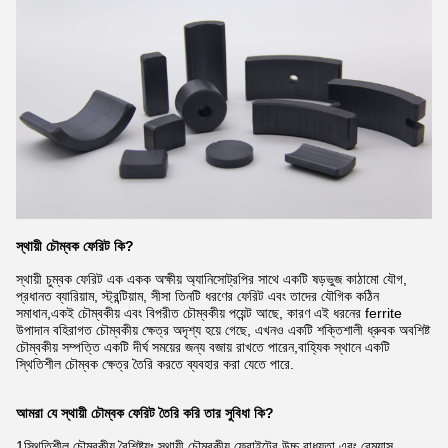
স্থায়ী চৌম্বক ফেরিট কি
?
স্থায়ী চুম্বক ফেরিট এক একক অক্ষীয় অ্যানিসোট্রপির সাথে একটি ষড়ভুজ কাঠামো যৌগ,
প্রধানত ব্যারিয়াম, স্ট্রন্টিয়াম, সীসা তিনটি ধরণের ফেরিট এবং তাদের যৌগিক কঠিন
সমাধান,একই চৌম্বকীয় এবং বিপরীত চৌম্বকীয় পয়েন্ট আছে, কারণ এই ধরনের ferrite
উপাদান বহিরাগত চৌম্বকীয় ক্ষেত্র অদৃশ্য হয়ে গেছে, এখনও একটি শক্তিশালী ধ্রুবক অবশিষ্ট
চৌম্বকীয় সম্পত্তি একটি দীর্ঘ সময়ের জন্য বজায় রাখতে পারেন,বাহ্যিক স্থানে একটি
স্থিতিশীল চৌম্বক ক্ষেত্র তৈরি করতে ব্যবহার করা যেতে পারে.
আমরা যে স্থায়ী চৌম্বক ফেরিট তৈরি করি তার সুবিধা কি?
1স্থিতিশীল চৌম্বকীয় বৈশিষ্ট্যঃ স্থায়ী চৌম্বকীয় ফেরাইটের উচ্চ বাধ্যতা এবং রেম্যান্স,