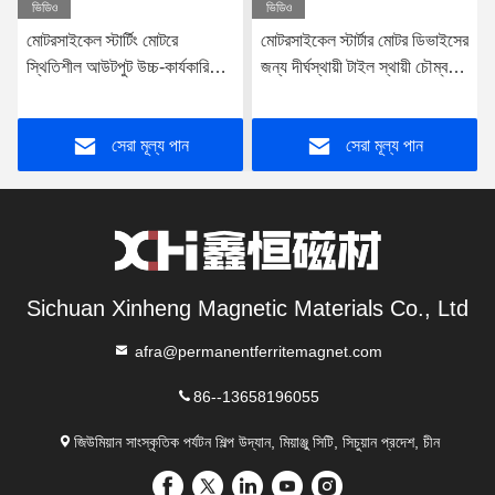
ভিডিও
ভিডিও
মোটরসাইকেল স্টার্টিং মোটরে
মোটরসাইকেল স্টার্টার মোটর ডিভাইসের
স্থিতিশীল আউটপুট উচ্চ-কার্যকারিতা
জন্য দীর্ঘস্থায়ী টাইল স্থায়ী চৌম্বক
স্থায়ী ফেরাইট চুম্বক
ফেরিট 340mm × 255mm ×
75mm প্যাকেজ আকার
সেরা মূল্য পান
সেরা মূল্য পান
Sichuan Xinheng Magnetic Materials Co., Ltd
afra@permanentferritemagnet.com
86--13658196055
জিউমিয়ান সাংস্কৃতিক পর্যটন শিল্প উদ্যান, মিয়াঞ্জু সিটি, সিচুয়ান প্রদেশ, চীন