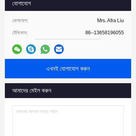
যোগাযোগ
যোগাযোগ:
Mrs. Afra Liu
টেলিফোন:
86--13658196055
এখনই যোগাযোগ করুন
আমাদের মেইল ​​করুন