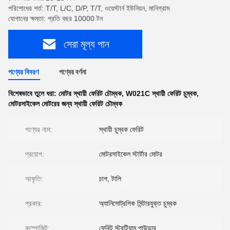
পরিশোধের শর্ত: T/T, L/C, D/P, T/T, ওয়েস্টার্ন ইউনিয়ন, মানিগ্রাম
যোগানের ক্ষমতা: প্রতি বছর 10000 টন
সেরা মূল্য পান
পণ্যের বিবরণ
পণ্যের বর্ণনা
বিশেষভাবে তুলে ধরা:
মোটর স্থায়ী ফেরিট চৌম্বক
,
W021C স্থায়ী ফেরিট চুম্বক
,
মোটরসাইকেল মোটরের জন্য স্থায়ী ফেরিট চৌম্বক
পণ্যের নাম:
স্থায়ী চুম্বক ফেরিট
প্রয়োগ:
মোটরসাইকেল স্টার্টার মোটর
আকৃতি:
চাপ, টালি
প্রকার:
অ্যানিসোট্রপিক সিন্টারযুক্ত চুম্বক
কম্পোজিট:
ফেরিট স্ট্রন্টিয়াম পাউডার