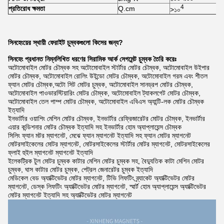
4
প্রতিরোধ ক্ষমতা
Q.cm
>১০
সিনহেংয়ের স্থায়ী ফেরাইট চুম্বকগুলো কিসের জন্য?
সিনহেং প্রধানত নিম্নলিখিত ধরণের সিরামিক আর্ক সেগমেন্ট চুম্বক তৈরি করেঃ
অটোমোবাইল মোটর চৌম্বক সহ অটোমোবাইল স্টার্টার মোটর চৌম্বক, অটোমোবাইল উইপার
মোটর চৌম্বক, অটোমোবাইল রোলিং উইন্ডো মোটর চৌম্বক, অটোমোবাইল গরম এবং শীতল
ফ্যান মোটর চৌম্বক,অটো সিট মোটর চুম্বক, অটোমোবাইল সানড্রপ মোটর চৌম্বক,
অটোমোবাইল পাওভারস্টিয়ারিং মোটর চৌম্বক, অটোমোবাইল ট্যাকলগেট মোটর চৌম্বক,
অটোমোবাইল তেল পাম্প মোটর চৌম্বক, অটোমোবাইল এবিএস অ্যান্টি-লক মোটর চৌম্বক
ইত্যাদি
ইনভার্টার ওয়াশিং মেশিন মোটর চৌম্বক, ইনভার্টার রেফ্রিজারেটর মোটর চৌম্বক, ইনভার্টার
এয়ার কন্ডিশনার মোটর চৌম্বক ইত্যাদি সহ ইনভার্টার হোম অ্যাপ্লায়েন্স চৌম্বক
সিলিং ফ্যান মটর ম্যাগনেট, মেঝে ফ্যান ম্যাগনেট ইত্যাদি সহ ফ্যান মোটর ম্যাগনেট
মোটরসাইকেলের মোটর ম্যাগনেট, মোটরসাইকেলের স্টার্টার মোটর ম্যাগনেট, মোটরসাইকেলের
ফ্লাই হুইল ম্যাগনেট ম্যাগনেট ইত্যাদি
ইলেকট্রিক টুল মোটর চুম্বক কাটার মেশিন মোটর চুম্বক সহ, বৈদ্যুতিক কাটা মেশিন মোটর
চুম্বক, ঘাস কাটার মোটর চুম্বক, পেট্রল জেনারেটর চুম্বক ইত্যাদি
মেডিকেল বেড অ্যাক্টিভেটর মোটর ম্যাগনেট, টিভি লিফটিং ব্র্যাকেট অ্যাক্টিভেটর মোটর
ম্যাগনেট, ডেস্ক লিফটিং অ্যাক্টিভেটর মোটর ম্যাগনেট, স্মার্ট হোম অ্যাপ্লায়েন্স অ্যাক্টিভেটর
মোটর ম্যাগনেট ইত্যাদি সহ অ্যাক্টিভেটর মোটর ম্যাগনেট