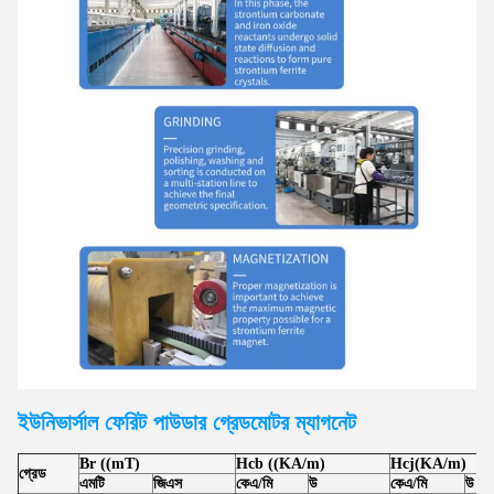
ইউনিভার্সাল ফেরিট পাউডার গ্রেড
মোটর
ম্যাগনেট
Br ((mT)
Hcb ((KA/m)
Hcj(KA/m)
গ্রেড
এমটি
জিএস
কেএ/মি
উ
কেএ/মি
উ