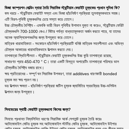
ভিজা কম্প্রেশন মোল্ডিং দ্বারা তৈরি সিরামিক স্ট্রন্টিয়াম ফেরাইট চুম্বকের প্রধান সুবিধা কি?
কম খরচে - স্ট্রন্টিয়াম ফেরাইট সস্তা এবং ভিজা ছাঁচনির্মাণ প্রক্রিয়া তুলনামূলকভাবে সহজ।
এটি বিরল-পৃথিবী চুম্বকগুলির চেয়ে সস্তা করে তোলে।
উচ্চ চৌম্বকীয় বৈশিষ্ট্য - এমনকি ভারী বিরল পৃথিবীর উপাদান যুক্ত না করেও, স্ট্রন্টিয়াম ফেরিট
চৌম্বকগুলি 700-1000 কেএ / মিটার পর্যন্ত বাধ্যতামূলকতা অর্জন করতে পারে, যা তাদের
অনেক অ্যাপ্লিকেশনগুলির জন্য উপযুক্ত করে তোলে।
মাত্রিক ধারাবাহিকতা - সংকোচন ছাঁচনির্মাণ প্রক্রিয়াটি ঘনিষ্ঠ মাত্রিক সহনশীলতা এবং অভিন্ন
চৌম্বক আকারের ধারাবাহিকভাবে উত্পাদন করতে দেয়।
তাপমাত্রা স্থিতিশীলতা - স্ট্রন্টিয়াম ফেরাইট চুম্বকগুলির উচ্চ কুরি তাপমাত্রা রয়েছে,
সাধারণত প্রায় 450-470 ° C। তারা একটি বিস্তৃত অপারেটিং তাপমাত্রা পরিসরে ভাল
চৌম্বকীয় বৈশিষ্ট্য বজায় রাখে।
ক্ষয় প্রতিরোধের - সম্পূর্ণ ঘন সিরামিক উপকরণ, তারা additives ধারণকারী bonded
চুম্বক মত ক্ষয় প্রবণ নয়।
ভর উত্পাদন ক্ষমতা - ছাঁচনির্মাণ প্রক্রিয়া জটিল চুম্বক জ্যামিতির স্বয়ংক্রিয় উচ্চ-ভলিউম
উত্পাদন জন্য উপযুক্ত।
সিনহেংয়ের স্থায়ী ফেরাইট চুম্বকগুলো কিসের জন্য?
সিনহেং প্রধানত নিম্নলিখিত ধরণের সিরামিক আর্ক সেগমেন্ট চুম্বক তৈরি করেঃ
অটোমোবাইল মোটর চুম্বক সহ অটোমোবাইল স্টার্টার মোটর চুম্বক, অটোমোবাইল উইপার
মোটর চুম্বক, অটোমোবাইল রোলিং উইন্ডো মোটর চুম্বক, অটোমোবাইল গরম এবং শীতল ফ্যান