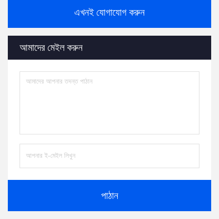
এখনই যোগাযোগ করুন
আমাদের মেইল ​​করুন
পাঠান