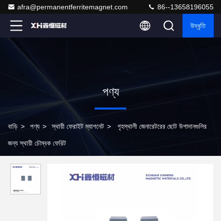
afra@permanentferritemagnet.com
86--13658196055
উদ্ধৃতি
পণ্য
বাড়ি
>
পণ্য
>
স্থায়ী ফেরাইট ম্যাগনেট
>
গৃহস্থালী জেনারেটরের ছোট উপাদানগুলির
জন্য স্থায়ী চৌম্বক ফেরিট