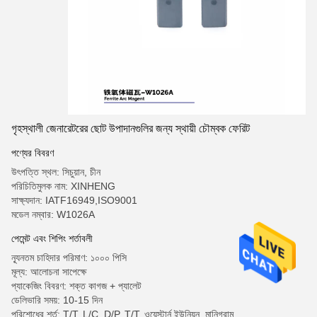
গৃহস্থালী জেনারেটরের ছোট উপাদানগুলির জন্য স্থায়ী চৌম্বক ফেরিট
পণ্যের বিবরণ
উৎপত্তি স্থল: সিচুয়ান, চীন
পরিচিতিমুলক নাম: XINHENG
সাক্ষ্যদান: IATF16949,ISO9001
মডেল নম্বার: W1026A
পেমেন্ট এবং শিপিং শর্তাবলী
ন্যূনতম চাহিদার পরিমাণ: ১০০০ পিসি
মূল্য: আলোচনা সাপেক্ষে
প্যাকেজিং বিবরণ: শক্ত কাগজ + প্যালেট
ডেলিভারি সময়: 10-15 দিন
পরিশোধের শর্ত: T/T, L/C, D/P, T/T, ওয়েস্টার্ন ইউনিয়ন, মানিগ্রাম