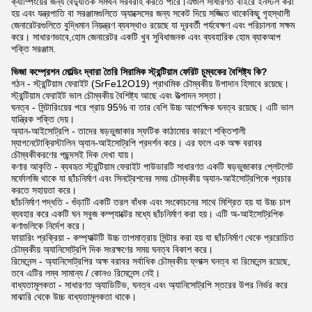
ক্যাম্পিংয়ের জন্য বৈদ্যুতিক সমর্থন সরবরাহ করতে পারে।এগুলি সাধারণত বাইরে ইনস্টল করা
হয় এবং যন্ত্রপাতি বা সরঞ্জামগুলিতে অ্যাক্সেসের জন্য সকেট দিয়ে সজ্জিত থাকেকিছু গৃহস্থালী
জেনারেটরগুলিতে বুদ্ধিমান নিয়ন্ত্রণ ব্যবস্থাও রয়েছে যা দূরবর্তী পর্যবেক্ষণ এবং পরিচালনা সক্ষম
করে। সাধারণভাবে,হোম জেনারেটর একটি খুব সুবিধাজনক এবং ব্যবহারিক হোম ব্যাকআপ
শক্তি সরঞ্জাম.
ভিজা কম্প্রেশন মোল্ডিং দ্বারা তৈরি সিরামিক স্ট্রন্টিয়াম ফেরিট চুম্বকের বৈশিষ্ট্য কি?
গঠন - স্ট্রন্টিয়াম ফেরাইট (SrFe12O19) প্রাথমিক চৌম্বকীয় উপাদান হিসাবে রয়েছে।
স্ট্রন্টিয়াম ফেরাইট ভাল চৌম্বকীয় বৈশিষ্ট্য আছে এবং উত্পাদন সস্তা।
ঘনত্ব - সিন্টারিংয়ের পরে প্রায় 95% বা তার বেশি উচ্চ আপেক্ষিক ঘনত্ব রয়েছে। এটি ভাল
যান্ত্রিক শক্তি দেয়।
অ্যান-আইসোট্রপি - তাদের ষড়ভুজাকার স্ফটিক কাঠামোর কারণে শক্তিশালী
ম্যাগনেটোক্রিস্টালিন অ্যান-আইসোট্রপি প্রদর্শন করে। এর ফলে এক অক্ষ বরাবর
চৌম্বকীকরণের পছন্দসই দিক দেখা যায়।
কণার আকৃতি - ব্যবহৃত স্ট্রন্টিয়াম ফেরাইট পাউডারটি সাধারণত একটি ষড়ভুজাকার প্লেটলেট
মর্ফোলজি থাকে যা ছাঁচনির্মাণ এবং সিনট্রেশনের সময় চৌম্বকীয় অ্যান-আইসোট্রপিকে প্রচার
করতে সহায়তা করে।
ছাঁচনির্মাণ পদ্ধতি - গুঁড়াটি একটি তরল বাঁধক এবং সংকোচনের সাথে মিশ্রিত হয় যা উচ্চ চাপ
ব্যবহার করে একটি ঘন সবুজ কম্প্যাক্টের মধ্যে ছাঁচনির্মাণ করা হয়। এটি অ-আইসোট্রপিক
কণাগুলিকে নির্দেশ করে।
ফায়ারিং প্রক্রিয়া - কম্প্যাক্টটি উচ্চ তাপমাত্রায় সিন্টার করা হয় যা ছাঁচনির্মাণ থেকে প্ররোচিত
চৌম্বকীয় অ্যানিসোট্রপি দিক সংরক্ষণের সময় ঘনত্ব বিকাশ করে।
রিমেনেন্স - অ্যানিসোট্রপির অক্ষ বরাবর সর্বাধিক চৌম্বকীয় ফ্লাক্স ঘনত্ব বা রিমেনেন্স রয়েছে,
তবে এটির লম্ব সামান্য / কোনও রিমেনেন্স নেই।
বাধ্যতামূলকতা - সাধারণত অ্যাডিটিভ, ঘনত্ব এবং অ্যানিসোট্রপি স্তরের উপর নির্ভর করে
মাঝারি থেকে উচ্চ বাধ্যতামূলকতা থাকে।