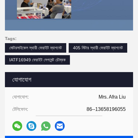
Tags:
মোটরসাইকেল স্থায়ী ফেরাইট ম্যাগনেট
405 মিটার স্থায়ী ফেরাইট ম্যাগনেট
IATF16949 ফেরাইট সেগমেন্ট চৌম্বক
যোগাযোগ
যোগাযোগ:
Mrs. Afra Liu
টেলিফোন:
86--13658196055