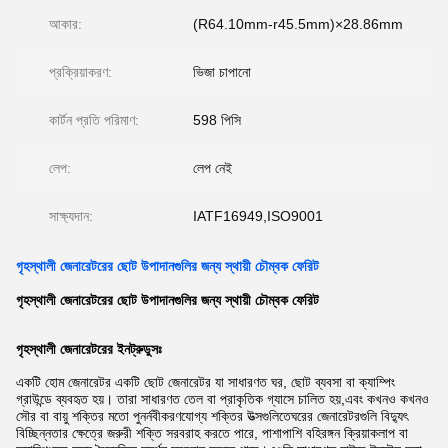
আকার:
(R64.10mm-r45.5mm)×28.86mm
প্রক্রিয়াকরণ:
ভিজা চাপানো
কার্টন প্রতি পরিমাণ:
598 পিসি
লেপ:
লেপ নেই
সাক্ষ্যদান:
IATF16949,ISO9001
গৃহস্থালী জেনারেটরের ছোট উপাদানগুলির জন্য স্থায়ী চৌম্বক ফেরিট
গৃহস্থালী জেনারেটরের ছোট উপাদানগুলির জন্য স্থায়ী চৌম্বক ফেরিট
গৃহস্থালী জেনারেটরের ইনট্রুডুসঃ
একটি হোম জেনারেটর একটি ছোট জেনারেটর যা সাধারণত ঘর, ছোট ব্যবসা বা ক্যাম্পিং
গ্রাউন্ডে ব্যবহৃত হয়। তারা সাধারণত তেল বা প্রাকৃতিক গ্যাসে চালিত হয়,এবং কখনও কখনও
সৌর বা বায়ু শক্তির মতো পুনর্নবীকরণযোগ্য শক্তির উত্সগুলিতেঘরের জেনারেটরগুলি বিদ্যুৎ
বিচ্ছিন্নতার ক্ষেত্রে জরুরী শক্তি সরবরাহ করতে পারে, পাশাপাশি বহিরঙ্গন ক্রিয়াকলাপ বা