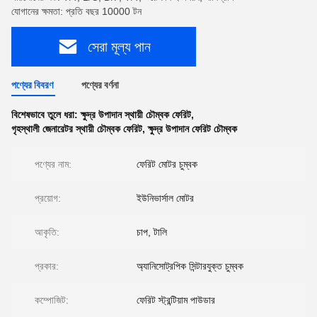
যোগানের ক্ষমতা: প্রতি বছর 10000 টন
সেরা মূল্য পান
পণ্যের বিবরণ
পণ্যের বর্ণনা
বিশেষভাবে তুলে ধরা:
ক্ষুদ্র উপাদান স্থায়ী চৌম্বক ফেরিট
,
গৃহস্থালী জেনারেটর স্থায়ী চৌম্বক ফেরিট
,
ক্ষুদ্র উপাদান ফেরিট চৌম্বক
পণ্যের নাম:
ফেরিট মোটর চুম্বক
প্রয়োগ:
ইউনিভার্সাল মোটর
আকৃতি:
চাপ, টালি
প্রকার:
অ্যানিসোট্রপিক সিন্টারযুক্ত চুম্বক
কম্পোজিট:
ফেরিট স্ট্রন্টিয়াম পাউডার