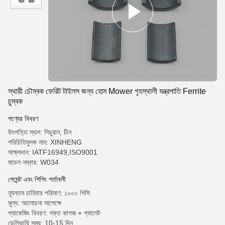
স্থায়ী চৌম্বক ফেরিট টাইলস জন্য হোম Mower গৃহস্থালী যন্ত্রপাতি Ferrite
চুম্বক
পণ্যের বিবরণ
উৎপত্তি স্থল: সিচুয়ান, চীন
পরিচিতিমুলক নাম: XINHENG
সাক্ষ্যদান: IATF16949,ISO9001
মডেল নম্বার: W034
পেমেন্ট এবং শিপিং শর্তাবলী
ন্যূনতম চাহিদার পরিমাণ: ১০০০ পিসি
মূল্য: আলোচনা সাপেক্ষে
প্যাকেজিং বিবরণ: শক্ত কাগজ + প্যালেট
ডেলিভারি সময়: 10-15 দিন