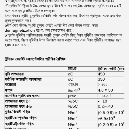
3"স্যাচুরেটেড চৌম্বকীয় ক্ষেত্রের প্রতিরোধের উচ্চ তাপমাত্রা সহগঃ স্থায়ী চৌম্বকের
চৌম্বকীয় বৈশিষ্ট্যগুলি উচ্চ তাপমাত্রায় ধীরে ধীরে ক্ষয় হয়,উচ্চ তাপমাত্রা প্রতিরোধের একটি
সহগ সঙ্গে স্যাচুরেটেড চৌম্বক ক্ষেত্রের.
4কম খরচেঃ স্থায়ী চুম্বকীয় ফেরিটের কাঁচামালের দাম কম, উৎপাদন প্রক্রিয়া সহজ এবং খরচ
তুলনামূলকভাবে কম।
5দীর্ঘ সেবা জীবনঃ স্থায়ী চুম্বক ফেরিট একটি দীর্ঘ সেবা জীবন আছে, সহজ
demagnetization হয় না, কম রক্ষণাবেক্ষণ খরচ।
6"দুর্লভ পৃথিবীর প্রতিস্থাপনঃ স্থায়ী চুম্বক ফেরিট কিছু বিরল পৃথিবীর চুম্বককে প্রতিস্থাপন
করতে পারে, বিরল পৃথিবীর উপর নির্ভরতা হ্রাস করতে পারে এবং বিরল পৃথিবীর সম্পদের খরচ
হ্রাস করতে পারে।
সিন্টারড ফেরাইট ম্যাগনেটগুলির শারীরিক বৈশিষ্ট্য
ইউনিট
সিন্টারড ফেরিট (সেরামি
কুরি তাপমাত্রা
oC
450
সর্বাধিক অপারেটিং তাপমাত্রা
oC
350
কঠোরতা
এইচ.ভি.
> ৫৩০
3
ঘনত্ব
4.8 ¢ 50
জি/সেমি
আপেক্ষিক প্রতিরোধ ক্ষমতা
μrec
1.০৫-১.1
তাপমাত্রা সহগ Br
%/oC
-০.18
তাপমাত্রা সহগ iHc
%/oC
0.১১-০40
2
8
বন্ডিং-বিরোধী শক্তি
N/m
(0.5-0.9) × 10
2
8
অ্যান্টি-কম্প্রেসিভ শক্তি
N/m
≥6.9×10
2
8
অ্যান্টি-ট্রেনসিল শক্তি
N/m
(0.2-0.5) × 10