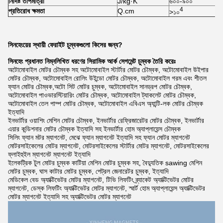
নির্দিষ্ট তাপমাত্রা
J/kg·K
৬০০-৯০০
4
প্রতিরোধ ক্ষমতা
Q.cm
>১০
সিনহেংয়ের স্থায়ী ফেরাইট চুম্বকগুলো কিসের জন্য?
সিনহেং প্রধানত নিম্নলিখিত ধরণের সিরামিক আর্ক সেগমেন্ট চুম্বক তৈরি করেঃ
অটোমোবাইল মোটর চৌম্বক সহ অটোমোবাইল স্টার্টার মোটর চৌম্বক, অটোমোবাইল উইপার
মোটর চৌম্বক, অটোমোবাইল রোলিং উইন্ডো মোটর চৌম্বক, অটোমোবাইল গরম এবং শীতল
ফ্যান মোটর চৌম্বক,অটো সিট মোটর চুম্বক, অটোমোবাইল সানড্রপ মোটর চৌম্বক,
অটোমোবাইল পাওভারস্টিয়ারিং মোটর চৌম্বক, অটোমোবাইল ট্যাকলেট মোটর চৌম্বক,
অটোমোবাইল তেল পাম্প মোটর চৌম্বক, অটোমোবাইল এবিএস অ্যান্টি-লক মোটর চৌম্বক
ইত্যাদি
ইনভার্টার ওয়াশিং মেশিন মোটর চৌম্বক, ইনভার্টার রেফ্রিজারেটর মোটর চৌম্বক, ইনভার্টার
এয়ার কন্ডিশনার মোটর চৌম্বক ইত্যাদি সহ ইনভার্টার হোম অ্যাপ্লায়েন্স চৌম্বক
সিলিং ফ্যান মটর ম্যাগনেট, মেঝে ফ্যান ম্যাগনেট ইত্যাদি সহ ফ্যান মোটর ম্যাগনেট
মোটরসাইকেলের মোটর ম্যাগনেট, মোটরসাইকেলের স্টার্টার মোটর ম্যাগনেট, মোটরসাইকেলের
ফ্লাইহুইল ম্যাগনেট ম্যাগনেট ইত্যাদি
ইলেকট্রিক টুল মোটর চুম্বক কাটিয়া মেশিন মোটর চুম্বক সহ, বৈদ্যুতিক sawing মেশিন
মোটর চুম্বক, ঘাস কাটার মোটর চুম্বক, পেট্রল জেনারেটর চুম্বক, ইত্যাদি
মেডিকেল বেড অ্যাক্টিভেটর মোটর ম্যাগনেট, টিভি লিফটিং ব্র্যাকেট অ্যাক্টিভেটর মোটর
ম্যাগনেট, ডেস্ক লিফটিং অ্যাক্টিভেটর মোটর ম্যাগনেট, স্মার্ট হোম অ্যাপ্লায়েন্স অ্যাক্টিভেটর
মোটর ম্যাগনেট ইত্যাদি সহ অ্যাক্টিভেটর মোটর ম্যাগনেট