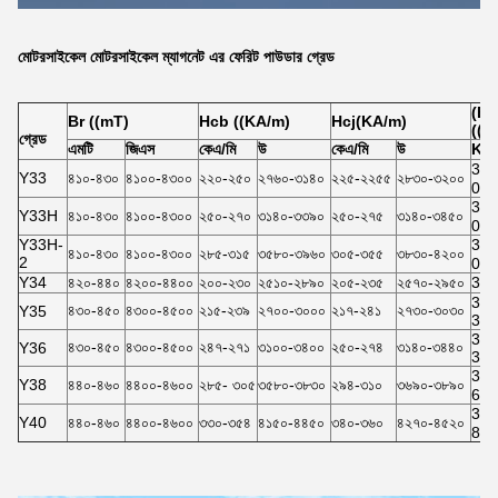
মোটরসাইকেল মোটরসাইকেল ম্যাগনেট এর ফেরিট পাউডার গ্রেড
(BH
Br ((mT)
Hcb ((KA/m)
Hcj(KA/m)
((K
গ্রেড
এমটি
জিএস
কেএ/মি
উ
কেএ/মি
উ
KJ
31.
Y33
৪১০-৪৩০
৪১০০-৪৩০০
২২০-২৫০
২৭৬০-৩১৪০
২২৫-২২৫৫
২৮৩০-৩২০০
0
31.
Y33H
৪১০-৪৩০
৪১০০-৪৩০০
২৫০-২৭০
৩১৪০-৩৩৯০
২৫০-২৭৫
৩১৪০-৩৪৫০
0
Y33H-
31.
৪১০-৪৩০
৪১০০-৪৩০০
২৮৫-৩১৫
৩৫৮০-৩৯৬০
৩০৫-৩৫৫
৩৮৩০-৪২০০
2
0
Y34
৪২০-৪৪০
৪২০০-৪৪০০
২০০-২৩০
২৫১০-২৮৯০
২০৫-২৩৫
২৫৭০-২৯৫০
32.
33.
৪৩০-৪৫০
৪৩০০-৪৫০০
২১৫-২৩৯
২৭০০-৩০০০
২১৭-২৪১
২৭৩০-৩০৩০
Y35
38.
35.
৪৩০-৪৫০
৪৩০০-৪৫০০
২৪৭-২৭১
৩১০০-৩৪০০
২৫০-২৭৪
৩১৪০-৩৪৪০
Y36
38.
36.
Y38
৪৪০-৪৬০
৪৪০০-৪৬০০
২৮৫- ৩০৫
৩৫৮০-৩৮৩০
২৯৪-৩১০
৩৬৯০-৩৮৯০
6
37.
Y40
৪৪০-৪৬০
৪৪০০-৪৬০০
৩৩০-৩৫৪
৪১৫০-৪৪৫০
৩৪০-৩৬০
৪২৭০-৪৫২০
8