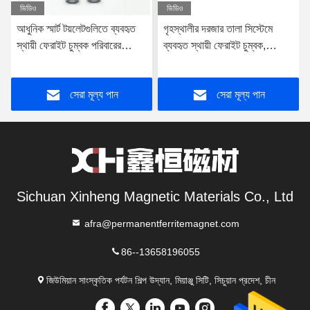
ভিডিও
ভিডিও
আধুনিক স্মার্ট টয়লেটগুলিতে ব্যবহৃত
গৃহস্থালীর দরজার তালা সিস্টেমে
স্থায়ী ফেরাইট চুম্বক পরিবারের
ব্যবহৃত স্থায়ী ফেরাইট চুম্বক,
যন্ত্রপাতি ফেরাইট চুম্বক
গৃহস্থালী যন্ত্রপাতি ফেরাইট চুম্বক
সেরা মূল্য পান
সেরা মূল্য পান
Sichuan Xinheng Magnetic Materials Co., Ltd
afra@permanentferritemagnet.com
86--13658196055
জিউমিয়ান সাংস্কৃতিক পর্যটন শিল্প উদ্যান, মিয়াঞ্জু সিটি, সিচুয়ান প্রদেশ, চীন