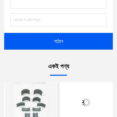
পাঠান
একই পণ্য