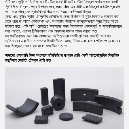
স্টার্ট এবং কন্ট্রোল সিস্টেমঃ স্থায়ী চৌম্বক ফেরিট মোটর সঠিক নিয়ন্ত্রণ অর্জন করতে একটি
স্থিতিশীল চৌম্বক ক্ষেত্র উৎপন্ন করে, weeder এর স্টার্ট এবং নিয়ন্ত্রণ মডিউল প্রয়োগ
করা যেতে পারে,এবং প্রতিক্রিয়া গতি এবং নিয়ন্ত্রণ কর্মক্ষমতা উন্নত.
সেন্সর এবং সুইচঃ স্থায়ী চৌম্বকীয় ফেরিটগুলি সেন্সর উপাদান বা সুইচ হিসাবেও ব্যবহার করা
যেতে পারে যা কাটার নেভিগেশন এবং অপারেটিং স্ট্যাটাস সনাক্তকরণকে স্বয়ংক্রিয় করতে
সহায়তা করে।এটি স্মার্ট ওয়েজারের উন্নয়নের জন্য বিশেষভাবে গুরুত্বপূর্ণ, যা স্বয়ংক্রিয়ভাবে
বাধা এড়ানো, এলাকা চিহ্নিতকরণ এবং অন্যান্য ফাংশন অর্জন করতে পারে।
ক্ষয় প্রতিরোধের এবং উচ্চ তাপমাত্রা প্রতিরোধেরঃ স্থায়ী চৌম্বক ফেরাইট ভাল ক্ষয়
প্রতিরোধের এবং উচ্চ তাপমাত্রা স্থিতিশীলতা আছে, ভিজা এবং কঠোর পরিবেশে ব্যবহারের
জন্য উপযুক্ত,ময়লার ব্যবহারের সময়সীমা বাড়ানো
আমাদের কোম্পানি ভিজা সংকোচন ছাঁচনির্মাণের মাধ্যমে তৈরি একটি আইসোট্রপিক সিরামিক
স্ট্রন্টিয়াম ফেরাইট চৌম্বক তৈরি করে।