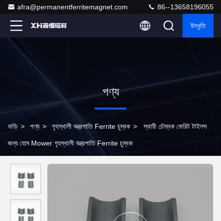
afra@permanentferritemagnet.com
86--13658196055
উদ্ধৃতি
পণ্য
বাড়ি
>
পণ্য
>
গৃহস্থালী যন্ত্রপাতি Ferrite চুম্বক
>
স্থায়ী চৌম্বক ফেরিট টাইলস
জন্য হোম Mower গৃহস্থালী যন্ত্রপাতি Ferrite চুম্বক