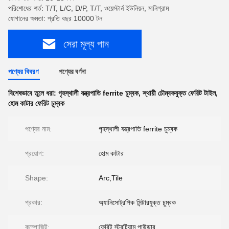
পরিশোধের শর্ত: T/T, L/C, D/P, T/T, ওয়েস্টার্ন ইউনিয়ন, মানিগ্রাম
যোগানের ক্ষমতা: প্রতি বছর 10000 টন
সেরা মূল্য পান
পণ্যের বিবরণ
পণ্যের বর্ণনা
বিশেষভাবে তুলে ধরা:
গৃহস্থালী যন্ত্রপাতি ferrite চুম্বক
,
স্থায়ী চৌম্বকযুক্ত ফেরিট টাইল
,
হোম কাটার ফেরিট চুম্বক
পণ্যের নাম:
গৃহস্থালী যন্ত্রপাতি ferrite চুম্বক
প্রয়োগ:
হোম কাটার
Shape:
Arc,Tile
প্রকার:
অ্যানিসোট্রপিক সিন্টারযুক্ত চুম্বক
কম্পোজিট:
ফেরিট স্ট্রন্টিয়াম পাউডার