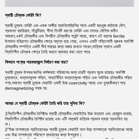
স্থায়ী চৌম্বক ফেরিট কি
?
স্থায়ী চুম্বক ফেরিট এক একক অক্ষীয় অ্যানিসোট্রপির সাথে একটি ষড়ভুজ কাঠামো যৌগ,
প্রধানত ব্যারিয়াম, স্ট্রন্টিয়াম, সীসা তিনটি ধরণের ফেরিট এবং তাদের যৌগিক কঠিন
সমাধান,একই চৌম্বকীয় এবং বিপরীত চৌম্বকীয় পয়েন্ট আছে, কারণ এই ধরনের ferrite
উপাদান বহিরাগত চৌম্বকীয় ক্ষেত্র অদৃশ্য হয়ে গেছে, এখনও একটি শক্তিশালী ধ্রুবক অবশিষ্ট
চৌম্বকীয় সম্পত্তি একটি দীর্ঘ সময়ের জন্য বজায় রাখতে পারেন,বাহ্যিক স্থানে একটি
স্থিতিশীল চৌম্বক ক্ষেত্র তৈরি করতে ব্যবহার করা যেতে পারে.
কিভাবে পণ্যের পারফরম্যান্স নির্ধারণ করা যায়?
স্থায়ী চুম্বক উপকরণগুলির কর্মক্ষমতা পরিমাপের জন্য চারটি প্রধান সূচক রয়েছেঃ অবশিষ্ট
চুম্বকত্ব, বাধ্যতামূলক শক্তি, অন্তর্নিহিত বাধ্যতামূলক শক্তি এবং সর্বাধিক চৌম্বকীয় শক্তি
পণ্য,সমাপ্ত স্থায়ী চুম্বক ফেরাইট একটি উচ্চ coercivity আছে এবং চুম্বকীকরণ পরে
demagnetizing সহজ নয়.
আমরা যে স্থায়ী চৌম্বক ফেরিট তৈরি করি তার সুবিধা কি?
1স্থিতিশীল চৌম্বকীয় বৈশিষ্ট্যঃ স্থায়ী চৌম্বকীয় ফেরাইটের উচ্চ বাধ্যতা এবং রেম্যান্স রয়েছে,
স্থিতিশীল চৌম্বকীয় বৈশিষ্ট্য রয়েছে এবং এটি সহজেই বাহ্যিক প্রভাব দ্বারা প্রভাবিত হয়
না।
2"উচ্চ তাপমাত্রা প্রতিরোধেরঃ স্থায়ী চুম্বক ফেরাইট ভাল উচ্চ তাপমাত্রা প্রতিরোধের আছে
এবং উচ্চ তাপমাত্রা পরিবেশে ব্যবহারের জন্য উপযুক্ত।