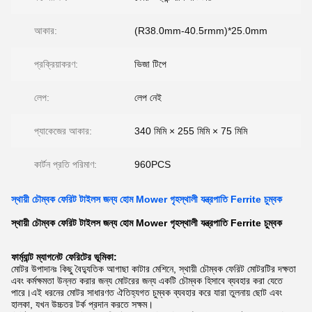
আকার:
(R38.0mm-40.5rmm)*25.0mm
প্রক্রিয়াকরণ:
ভিজা টিপে
লেপ:
লেপ নেই
প্যাকেজের আকার:
340 মিমি × 255 মিমি × 75 মিমি
কার্টন প্রতি পরিমাণ:
960PCS
স্থায়ী চৌম্বক ফেরিট টাইলস জন্য হোম Mower গৃহস্থালী যন্ত্রপাতি Ferrite চুম্বক
স্থায়ী চৌম্বক ফেরিট টাইলস জন্য হোম Mower গৃহস্থালী যন্ত্রপাতি Ferrite চুম্বক
ফার্ম্যান্ট ম্যাগনেট ফেরিটের ভূমিকা:
মোটর উপাদানঃ কিছু বৈদ্যুতিক আগাছা কাটার মেশিনে, স্থায়ী চৌম্বক ফেরিট মোটরটির দক্ষতা
এবং কর্মক্ষমতা উন্নত করার জন্য মোটরের জন্য একটি চৌম্বক হিসাবে ব্যবহার করা যেতে
পারে।এই ধরনের মোটর সাধারণত ঐতিহ্যগত চুম্বক ব্যবহার করে যারা তুলনায় ছোট এবং
হালকা, যখন উচ্চতর টর্ক প্রদান করতে সক্ষম।