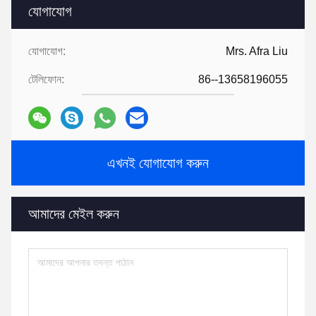
যোগাযোগ
যোগাযোগ:
Mrs. Afra Liu
টেলিফোন:
86--13658196055
এখনই যোগাযোগ করুন
আমাদের মেইল ​​করুন