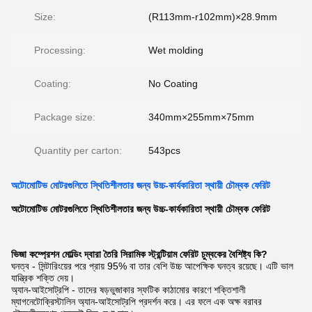
Size:
(R113mm-r102mm)×28.9mm
Processing:
Wet molding
Coating:
No Coating
Package size:
340mm×255mm×75mm
Quantity per carton:
543pcs
অটোমোটিভ মোটরগুলিতে স্থিতিশীলতার জন্য উচ্চ-কার্যকারিতা স্থায়ী চৌম্বক ফেরিট
অটোমোটিভ মোটরগুলিতে স্থিতিশীলতার জন্য উচ্চ-কার্যকারিতা স্থায়ী চৌম্বক ফেরিট
ভিজা কম্প্রেশন মোল্ডিং দ্বারা তৈরি সিরামিক স্ট্রন্টিয়াম ফেরিট চুম্বকের বৈশিষ্ট্য কি?
ঘনত্ব - সিন্টারিংয়ের পরে প্রায় 95% বা তার বেশি উচ্চ আপেক্ষিক ঘনত্ব রয়েছে। এটি ভাল
যান্ত্রিক শক্তি দেয়।
অ্যান-আইসোট্রপি - তাদের ষড়ভুজাকার স্ফটিক কাঠামোর কারণে শক্তিশালী
ম্যাগনেটোক্রিস্টালিন অ্যান-আইসোট্রপি প্রদর্শন করে। এর ফলে এক অক্ষ বরাবর