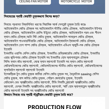
সিনহেংয়ের স্থায়ী ফেরাইট চুম্বকগুলো কিসের জন্য?
সিনহেং প্রধানত নিম্নলিখিত ধরণের সিরামিক আর্ক সেগমেন্ট চুম্বক তৈরি করেঃ
অটোমোবাইল মোটর চৌম্বক সহ অটোমোবাইল স্টার্টার মোটর চৌম্বক, অটোমোবাইল উইপার
মোটর চৌম্বক, অটোমোবাইল রোলিং উইন্ডো মোটর চৌম্বক, অটোমোবাইল গরম এবং শীতল
ফ্যান মোটর চৌম্বক,অটো সিট মোটর চুম্বক, অটোমোবাইল সানড্রপ মোটর চৌম্বক,
অটোমোবাইল পাওভারস্টিয়ারিং মোটর চৌম্বক, অটোমোবাইল ট্যাকলেট মোটর চৌম্বক,
অটোমোবাইল তেল পাম্প মোটর চৌম্বক, অটোমোবাইল এবিএস অ্যান্টি-লক মোটর চৌম্বক
ইত্যাদি
ইনভার্টার ওয়াশিং মেশিন মোটর চৌম্বক, ইনভার্টার রেফ্রিজারেটর মোটর চৌম্বক, ইনভার্টার
এয়ার কন্ডিশনার মোটর চৌম্বক ইত্যাদি সহ ইনভার্টার হোম অ্যাপ্লায়েন্স চৌম্বক
সিলিং ফ্যান মটর ম্যাগনেট, মেঝে ফ্যান ম্যাগনেট ইত্যাদি সহ ফ্যান মোটর ম্যাগনেট
মোটরসাইকেলের মোটর ম্যাগনেট, মোটরসাইকেলের স্টার্টার মোটর ম্যাগনেট, মোটরসাইকেলের
ফ্লাইহুইল ম্যাগনেট ম্যাগনেট ইত্যাদি
ইলেকট্রিক টুল মোটর চুম্বক কাটিয়া মেশিন মোটর চুম্বক সহ, বৈদ্যুতিক sawing মেশিন
মোটর চুম্বক, ঘাস কাটার মোটর চুম্বক, পেট্রল জেনারেটর চুম্বক, ইত্যাদি
মেডিকেল বেড অ্যাক্টিভেটর মোটর ম্যাগনেট, টিভি লিফটিং ব্র্যাকেট অ্যাক্টিভেটর মোটর
ম্যাগনেট, ডেস্ক লিফটিং অ্যাক্টিভেটর মোটর ম্যাগনেট, স্মার্ট হোম অ্যাপ্লায়েন্স অ্যাক্টিভেটর
মোটর ম্যাগনেট ইত্যাদি সহ অ্যাক্টিভেটর মোটর ম্যাগনেট
কিভাবে সিনহেং তার স্থায়ী স্ট্রন্টিয়াম ফেরাইট চুম্বক তৈরি করে?