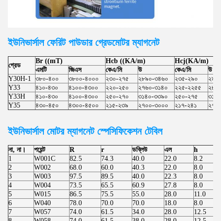
ইউনিভার্সাল ফেরিট পাউডার গ্রেড
মোটর
ম্যাগনেট
Br ((mT)
Hcb ((KA/m)
Hcj(KA/m)
গ্রেড
এমটি
জিএস
কেএ/মি
উ
কেএ/মি
উ
Y30H-1
৩৮০-৪০০
৩৮০০-৪০০০
২৩০-২৭৫
২৮৯০-৩৪৬০
২৩৫-২৯০
২৯৫
Y33
৪১০-৪৩০
৪১০০-৪৩০০
২২০-২৫০
২৭৬০-৩১৪০
২২৫-২২৫৫
২৮৩
Y33H
৪১০-৪৩০
৪১০০-৪৩০০
২৫০-২৭০
৩১৪০-৩৩৯০
২৫০-২৭৫
৩১৪
Y35
৪৩০-৪৫০
৪৩০০-৪৫০০
২১৫-২৩৯
২৭০০-৩০০০
২১৭-২৪১
২৭৩
ইউনিভার্সাল মোটর
ম্যাগনেট স্পেসিফিকেশন টেবিল
না, না।
পয়েন্ট
R
r
ডব্লিউ
এল
h
1
W001C
82.5
74.3
40.0
22.0
8.2
2
W002
68.0
60.0
40.3
22.0
8.0
3
W003
97.5
89.5
40.0
22.3
8.0
4
W004
73.5
65.5
60.9
27.8
8.0
5
W015
86.5
75.5
55.0
28.0
11.0
6
W040
78.0
70.0
70.0
18.0
8.0
7
W057
74.0
61.5
34.0
28.0
12.5
8
W058
74.0
61.5
38.0
28.0
12.5