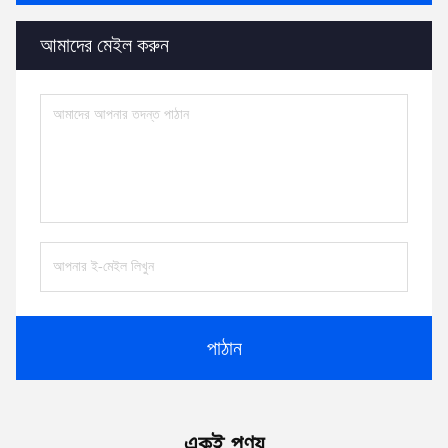
আমাদের মেইল ​​করুন
পাঠান
একই পণ্য