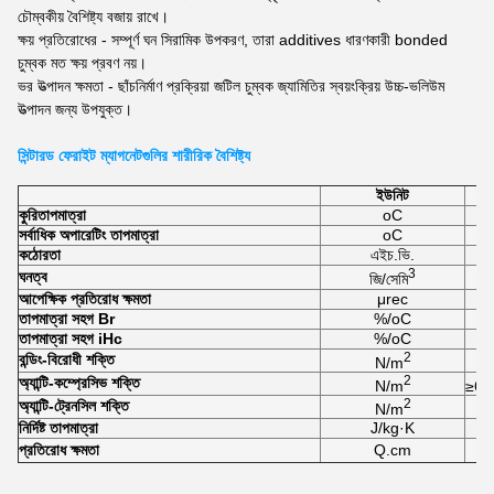
চৌম্বকীয় বৈশিষ্ট্য বজায় রাখে।
ক্ষয় প্রতিরোধের - সম্পূর্ণ ঘন সিরামিক উপকরণ, তারা additives ধারণকারী bonded
চুম্বক মত ক্ষয় প্রবণ নয়।
ভর উত্পাদন ক্ষমতা - ছাঁচনির্মাণ প্রক্রিয়া জটিল চুম্বক জ্যামিতির স্বয়ংক্রিয় উচ্চ-ভলিউম
উত্পাদন জন্য উপযুক্ত।
সিন্টারড ফেরাইট ম্যাগনেটগুলির শারীরিক বৈশিষ্ট্য
ইউনিট
কুরি
তাপমাত্রা
oC
সর্বাধিক অপারেটিং তাপমাত্রা
oC
কঠোরতা
এইচ.ভি.
3
ঘনত্ব
জি/সেমি
আপেক্ষিক প্রতিরোধ ক্ষমতা
μrec
তাপমাত্রা সহগ Br
%/oC
তাপমাত্রা সহগ iHc
%/oC
2
বন্ডিং-বিরোধী শক্তি
N/m
2
অ্যান্টি-কম্প্রেসিভ শক্তি
N/m
≥6.
2
অ্যান্টি-ট্রেনসিল শক্তি
N/m
নির্দিষ্ট তাপমাত্রা
J/kg·K
প্রতিরোধ ক্ষমতা
Q.cm