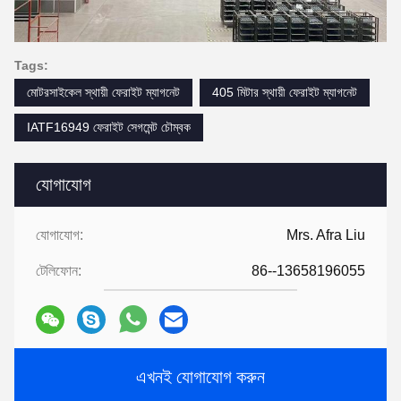
Tags:
মোটরসাইকেল স্থায়ী ফেরাইট ম্যাগনেট
405 মিটার স্থায়ী ফেরাইট ম্যাগনেট
IATF16949 ফেরাইট সেগমেন্ট চৌম্বক
যোগাযোগ
যোগাযোগ:
Mrs. Afra Liu
টেলিফোন:
86--13658196055
এখনই যোগাযোগ করুন