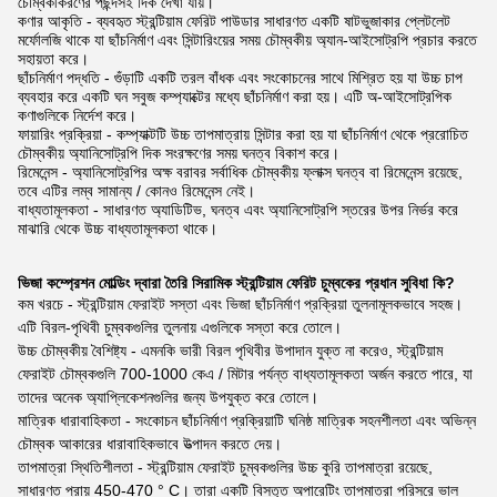
চৌম্বকীকরণের পছন্দসই দিক দেখা যায়।
কণার আকৃতি - ব্যবহৃত স্ট্রন্টিয়াম ফেরিট পাউডার সাধারণত একটি ষাটভুজাকার প্লেটলেট
মর্ফোলজি থাকে যা ছাঁচনির্মাণ এবং সিন্টারিংয়ের সময় চৌম্বকীয় অ্যান-আইসোট্রপি প্রচার করতে
সহায়তা করে।
ছাঁচনির্মাণ পদ্ধতি - গুঁড়াটি একটি তরল বাঁধক এবং সংকোচনের সাথে মিশ্রিত হয় যা উচ্চ চাপ
ব্যবহার করে একটি ঘন সবুজ কম্প্যাক্টের মধ্যে ছাঁচনির্মাণ করা হয়। এটি অ-আইসোট্রপিক
কণাগুলিকে নির্দেশ করে।
ফায়ারিং প্রক্রিয়া - কম্প্যাক্টটি উচ্চ তাপমাত্রায় সিন্টার করা হয় যা ছাঁচনির্মাণ থেকে প্ররোচিত
চৌম্বকীয় অ্যানিসোট্রপি দিক সংরক্ষণের সময় ঘনত্ব বিকাশ করে।
রিমেনেন্স - অ্যানিসোট্রপির অক্ষ বরাবর সর্বাধিক চৌম্বকীয় ফ্লাক্স ঘনত্ব বা রিমেনেন্স রয়েছে,
তবে এটির লম্ব সামান্য / কোনও রিমেনেন্স নেই।
বাধ্যতামূলকতা - সাধারণত অ্যাডিটিভ, ঘনত্ব এবং অ্যানিসোট্রপি স্তরের উপর নির্ভর করে
মাঝারি থেকে উচ্চ বাধ্যতামূলকতা থাকে।
ভিজা কম্প্রেশন মোল্ডিং দ্বারা তৈরি সিরামিক স্ট্রন্টিয়াম ফেরিট চুম্বকের প্রধান সুবিধা কি?
কম খরচে - স্ট্রন্টিয়াম ফেরাইট সস্তা এবং ভিজা ছাঁচনির্মাণ প্রক্রিয়া তুলনামূলকভাবে সহজ।
এটি বিরল-পৃথিবী চুম্বকগুলির তুলনায় এগুলিকে সস্তা করে তোলে।
উচ্চ চৌম্বকীয় বৈশিষ্ট্য - এমনকি ভারী বিরল পৃথিবীর উপাদান যুক্ত না করেও, স্ট্রন্টিয়াম
ফেরাইট চৌম্বকগুলি 700-1000 কেএ / মিটার পর্যন্ত বাধ্যতামূলকতা অর্জন করতে পারে, যা
তাদের অনেক অ্যাপ্লিকেশনগুলির জন্য উপযুক্ত করে তোলে।
মাত্রিক ধারাবাহিকতা - সংকোচন ছাঁচনির্মাণ প্রক্রিয়াটি ঘনিষ্ঠ মাত্রিক সহনশীলতা এবং অভিন্ন
চৌম্বক আকারের ধারাবাহিকভাবে উত্পাদন করতে দেয়।
তাপমাত্রা স্থিতিশীলতা - স্ট্রন্টিয়াম ফেরাইট চুম্বকগুলির উচ্চ কুরি তাপমাত্রা রয়েছে,
সাধারণত প্রায় 450-470 ° C। তারা একটি বিস্তৃত অপারেটিং তাপমাত্রা পরিসরে ভাল