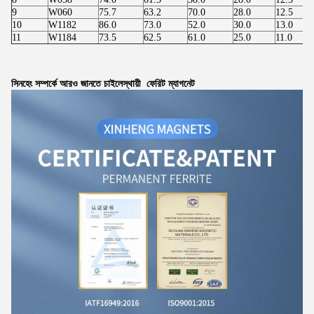
9
W060
75.7
63.2
70.0
28.0
12.5
10
W1182
86.0
73.0
52.0
30.0
13.0
11
W1184
73.5
62.5
61.0
25.0
11.0
সিনহেং সম্পর্কে আরও জানতে চাইলে
স্থায়ী
ফেরিট ম্যাগনেট