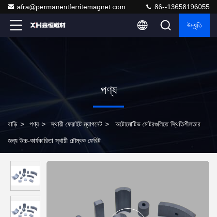
afra@permanentferritemagnet.com
86--13658196055
উদ্ধৃতি
পণ্য
বাড়ি
>
পণ্য
>
স্থায়ী ফেরাইট ম্যাগনেট
>
অটোমোটিভ মোটরগুলিতে স্থিতিশীলতার
জন্য উচ্চ-কার্যকারিতা স্থায়ী চৌম্বক ফেরিট