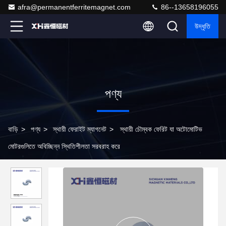
afra@permanentferritemagnet.com
86--13658196055
উদ্ধৃতি
পণ্য
বাড়ি
>
পণ্য
>
স্থায়ী ফেরাইট ম্যাগনেট
>
স্থায়ী চৌম্বক ফেরিট যা অটোমোটিভ
মোটরগুলিতে অবিচ্ছিন্ন স্থিতিশীলতা সরবরাহ করে