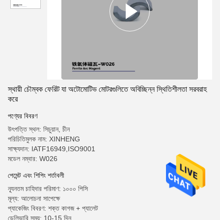
স্থায়ী চৌম্বক ফেরিট যা অটোমোটিভ মোটরগুলিতে অবিচ্ছিন্ন স্থিতিশীলতা সরবরাহ
করে
পণ্যের বিবরণ
উৎপত্তি স্থল: সিচুয়ান, চীন
পরিচিতিমুলক নাম: XINHENG
সাক্ষ্যদান: IATF16949,ISO9001
মডেল নম্বার: W026
পেমেন্ট এবং শিপিং শর্তাবলী
ন্যূনতম চাহিদার পরিমাণ: ১০০০ পিসি
মূল্য: আলোচনা সাপেক্ষে
প্যাকেজিং বিবরণ: শক্ত কাগজ + প্যালেট
ডেলিভারি সময়: 10-15 দিন