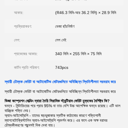
আকার:
(R46.3 মিমি-আর 36.2 মিমি) × 28.9 মিমি
প্রক্রিয়াকরণ:
ভেজা ছাঁচনির্মাণ
লেপ:
লেপ নেই
প্যাকেজের আকার:
340 মিমি × 255 মিমি × 75 মিমি
কার্টন প্রতি পরিমাণ:
743pcs
স্থায়ী চৌম্বক ফেরিট যা অটোমোটিভ মোটরগুলিতে অবিচ্ছিন্ন স্থিতিশীলতা সরবরাহ করে
স্থায়ী চৌম্বক ফেরিট যা অটোমোটিভ মোটরগুলিতে অবিচ্ছিন্ন স্থিতিশীলতা সরবরাহ করে
ভিজা কম্প্রেশন মোল্ডিং দ্বারা তৈরি সিরামিক স্ট্রন্টিয়াম ফেরিট চুম্বকের বৈশিষ্ট্য কি?
ঘনত্ব - সিন্টারিংয়ের পরে প্রায় 95% বা তার বেশি উচ্চ আপেক্ষিক ঘনত্ব রয়েছে। এটি ভাল
যান্ত্রিক শক্তি দেয়।
অ্যান-আইসোট্রপি - তাদের ষড়ভুজাকার স্ফটিক কাঠামোর কারণে শক্তিশালী
ম্যাগনেটোক্রিস্টালিন অ্যান-আইসোট্রপি প্রদর্শন করে। এর ফলে এক অক্ষ বরাবর
চৌম্বকীকরণের পছন্দসই দিক দেখা যায়।