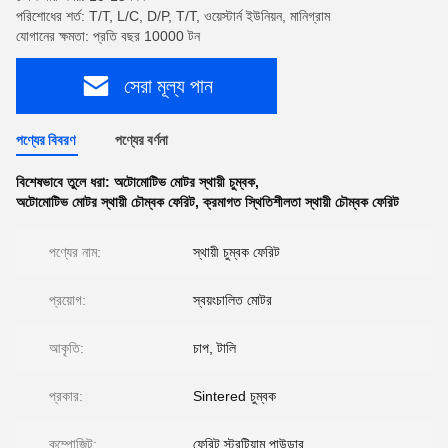
পরিশোধের শর্ত: T/T, L/C, D/P, T/T, ওয়েস্টার্ন ইউনিয়ন, মানিগ্রাম
যোগানের ক্ষমতা: প্রতি বছর 10000 টন
সেরা মূল্য পান
পণ্যের বিবরণ
পণ্যের বর্ণনা
বিশেষভাবে তুলে ধরা:
অটোমোটিভ মোটর স্থায়ী চুম্বক
,
অটোমোটিভ মোটর স্থায়ী চৌম্বক ফেরিট
,
ক্রমাগত স্থিতিশীলতা স্থায়ী চৌম্বক ফেরিট
পণ্যের নাম:
স্থায়ী চুম্বক ফেরিট
প্রয়োগ:
স্বয়ংচালিত মোটর
আকৃতি:
চাপ, টালি
প্রকার:
Sintered চুম্বক
কম্পোজিট:
ফেরিট স্ট্রন্টিয়াম পাউডার