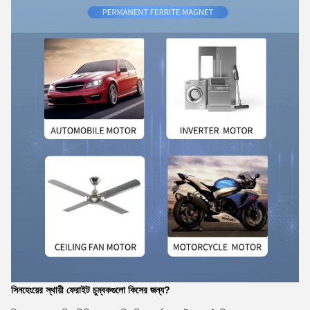
সিনহেংয়ের স্থায়ী ফেরাইট চুম্বকগুলো কিসের জন্য?