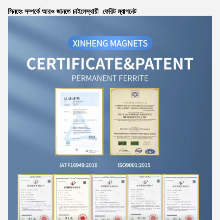
সিনহেং সম্পর্কে আরও জানতে চাইলে
স্থায়ী
ফেরিট ম্যাগনেট