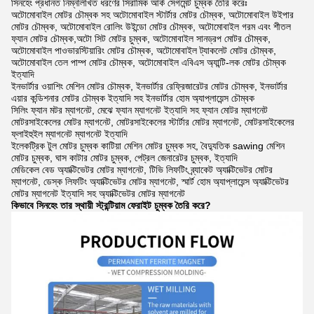
সিনহেং প্রধানত নিম্নলিখিত ধরণের সিরামিক আর্ক সেগমেন্ট চুম্বক তৈরি করেঃ
অটোমোবাইল মোটর চৌম্বক সহ অটোমোবাইল স্টার্টার মোটর চৌম্বক, অটোমোবাইল উইপার
মোটর চৌম্বক, অটোমোবাইল রোলিং উইন্ডো মোটর চৌম্বক, অটোমোবাইল গরম এবং শীতল
ফ্যান মোটর চৌম্বক,অটো সিট মোটর চুম্বক, অটোমোবাইল সানড্রপ মোটর চৌম্বক,
অটোমোবাইল পাওভারস্টিয়ারিং মোটর চৌম্বক, অটোমোবাইল ট্যাকলেট মোটর চৌম্বক,
অটোমোবাইল তেল পাম্প মোটর চৌম্বক, অটোমোবাইল এবিএস অ্যান্টি-লক মোটর চৌম্বক
ইত্যাদি
ইনভার্টার ওয়াশিং মেশিন মোটর চৌম্বক, ইনভার্টার রেফ্রিজারেটর মোটর চৌম্বক, ইনভার্টার
এয়ার কন্ডিশনার মোটর চৌম্বক ইত্যাদি সহ ইনভার্টার হোম অ্যাপ্লায়েন্স চৌম্বক
সিলিং ফ্যান মটর ম্যাগনেট, মেঝে ফ্যান ম্যাগনেট ইত্যাদি সহ ফ্যান মোটর ম্যাগনেট
মোটরসাইকেলের মোটর ম্যাগনেট, মোটরসাইকেলের স্টার্টার মোটর ম্যাগনেট, মোটরসাইকেলের
ফ্লাইহুইল ম্যাগনেট ম্যাগনেট ইত্যাদি
ইলেকট্রিক টুল মোটর চুম্বক কাটিয়া মেশিন মোটর চুম্বক সহ, বৈদ্যুতিক sawing মেশিন
মোটর চুম্বক, ঘাস কাটার মোটর চুম্বক, পেট্রল জেনারেটর চুম্বক, ইত্যাদি
মেডিকেল বেড অ্যাক্টিভেটর মোটর ম্যাগনেট, টিভি লিফটিং ব্র্যাকেট অ্যাক্টিভেটর মোটর
ম্যাগনেট, ডেস্ক লিফটিং অ্যাক্টিভেটর মোটর ম্যাগনেট, স্মার্ট হোম অ্যাপ্লায়েন্স অ্যাক্টিভেটর
মোটর ম্যাগনেট ইত্যাদি সহ অ্যাক্টিভেটর মোটর ম্যাগনেট
কিভাবে সিনহেং তার স্থায়ী স্ট্রন্টিয়াম ফেরাইট চুম্বক তৈরি করে?