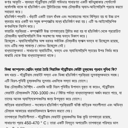
কণার আকৃতি - ব্যবহৃত স্ট্রন্টিয়াম ফেরিট পাউডার সাধারণত একটি ষাটভুজাকার প্লেটলেট
মর্ফোলজি থাকে যা ছাঁচনির্মাণ এবং সিন্টারিংয়ের সময় চৌম্বকীয় অ্যান-আইসোট্রপি প্রচার করতে
সহায়তা করে।
ছাঁচনির্মাণ পদ্ধতি - গুঁড়াটি একটি তরল বাঁধক এবং সংকোচনের সাথে মিশ্রিত হয় যা উচ্চ চাপ
ব্যবহার করে একটি ঘন সবুজ কম্প্যাক্টের মধ্যে ছাঁচনির্মাণ করা হয়। এটি অ-আইসোট্রপিক
কণাগুলিকে নির্দেশ করে।
ফায়ারিং প্রক্রিয়া - কম্প্যাক্টটি উচ্চ তাপমাত্রায় সিন্টার করা হয় যা ছাঁচনির্মাণ থেকে প্ররোচিত
চৌম্বকীয় অ্যানিসোট্রপি দিক সংরক্ষণের সময় ঘনত্ব বিকাশ করে।
রিমেনেন্স - অ্যানিসোট্রপির অক্ষ বরাবর সর্বাধিক চৌম্বকীয় ফ্লাক্স ঘনত্ব বা রিমেনেন্স রয়েছে,
তবে এটির লম্ব সামান্য / কোনও রিমেনেন্স নেই।
বাধ্যতামূলকতা - সাধারণত অ্যাডিটিভ, ঘনত্ব এবং অ্যানিসোট্রপি স্তরের উপর নির্ভর করে
মাঝারি থেকে উচ্চ বাধ্যতামূলকতা থাকে।
ভিজা কম্প্রেশন মোল্ডিং দ্বারা তৈরি সিরামিক স্ট্রন্টিয়াম ফেরিট চুম্বকের প্রধান সুবিধা কি?
কম খরচে - স্ট্রন্টিয়াম ফেরাইট সস্তা এবং ভিজা ছাঁচনির্মাণ প্রক্রিয়া তুলনামূলকভাবে সহজ।
এটি বিরল-পৃথিবী চুম্বকগুলির তুলনায় এগুলিকে সস্তা করে তোলে।
উচ্চ চৌম্বকীয় বৈশিষ্ট্য - এমনকি ভারী বিরল পৃথিবীর উপাদান যুক্ত না করেও, স্ট্রন্টিয়াম
ফেরাইট চৌম্বকগুলি 700-1000 কেএ / মিটার পর্যন্ত বাধ্যতামূলকতা অর্জন করতে পারে, যা
তাদের অনেক অ্যাপ্লিকেশনগুলির জন্য উপযুক্ত করে তোলে।
মাত্রিক ধারাবাহিকতা - সংকোচন ছাঁচনির্মাণ প্রক্রিয়াটি ঘনিষ্ঠ মাত্রিক সহনশীলতা এবং অভিন্ন
চৌম্বক আকারের ধারাবাহিকভাবে উত্পাদন করতে দেয়।
তাপমাত্রা স্থিতিশীলতা - স্ট্রন্টিয়াম ফেরাইট চুম্বকগুলির উচ্চ কুরি তাপমাত্রা রয়েছে,
সাধারণত প্রায় 450-470 ° C। তারা একটি বিস্তৃত অপারেটিং তাপমাত্রা পরিসরে ভাল