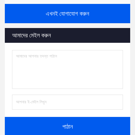
এখনই যোগাযোগ করুন
আমাদের মেইল ​​করুন
পাঠান