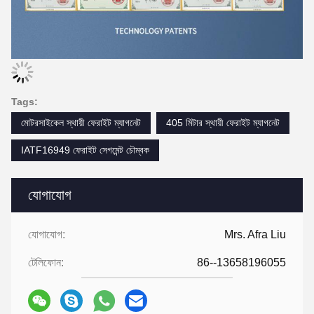
Tags:
মোটরসাইকেল স্থায়ী ফেরাইট ম্যাগনেট
405 মিটার স্থায়ী ফেরাইট ম্যাগনেট
IATF16949 ফেরাইট সেগমেন্ট চৌম্বক
যোগাযোগ
যোগাযোগ:
Mrs. Afra Liu
টেলিফোন:
86--13658196055