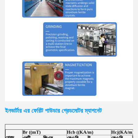
ইনভার্টার এর ফেরিট পাউডার গ্রেড
মোটর
ম্যাগনেট
Br ((mT)
Hcb ((KA/m)
Hcj(KA/m)
গ্রেড
এমটি
জিএস
কেএ/মি
উ
কেএ/মি
উ