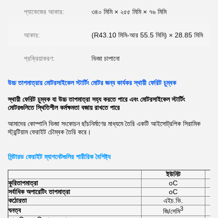
প্যাকেজের আকার:
৩৪০ মিমি × ২৫৫ মিমি × ৭৬ মিমি
আকার:
(R43.10 মিমি-আর 55.5 মিমি) × 28.85 মিমি
প্রক্রিয়াকরণ:
ভিজা চাপানো
উচ্চ তাপমাত্রায় মোটরসাইকেল স্টার্টিং মোটর জন্য কার্যকর স্থায়ী ফেরিট চুম্বক
স্থায়ী ফেরিট চুম্বক যা উচ্চ তাপমাত্রা সহ্য করতে পারে এবং মোটরসাইকেল স্টার্টিং
মোটরগুলিতে স্থিতিশীল কর্মক্ষমতা বজায় রাখতে পারে
আমাদের কোম্পানি ভিজা সংকোচন ছাঁচনির্মাণের মাধ্যমে তৈরি একটি আইসোট্রপিক সিরামিক
স্ট্রন্টিয়াম ফেরাইট চৌম্বক তৈরি করে।
সিন্টারড ফেরাইট ম্যাগনেটগুলির শারীরিক বৈশিষ্ট্য
ইউনিট
কুরি
তাপমাত্রা
oC
সর্বাধিক অপারেটিং তাপমাত্রা
oC
কঠোরতা
এইচ.ভি.
3
ঘনত্ব
জি/সেমি