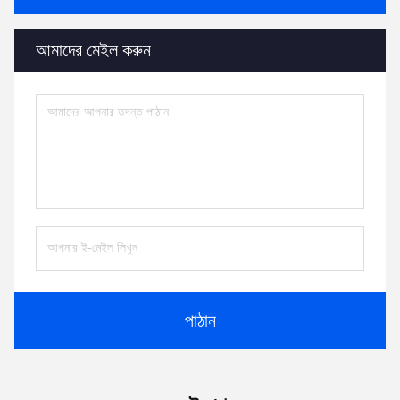
আমাদের মেইল ​​করুন
পাঠান