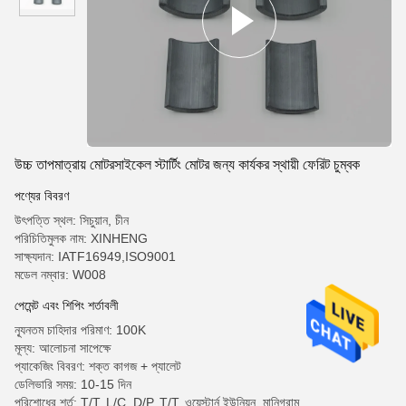
উচ্চ তাপমাত্রায় মোটরসাইকেল স্টার্টিং মোটর জন্য কার্যকর স্থায়ী ফেরিট চুম্বক
পণ্যের বিবরণ
উৎপত্তি স্থল: সিচুয়ান, চীন
পরিচিতিমুলক নাম: XINHENG
সাক্ষ্যদান: IATF16949,ISO9001
মডেল নম্বার: W008
পেমেন্ট এবং শিপিং শর্তাবলী
ন্যূনতম চাহিদার পরিমাণ: 100K
মূল্য: আলোচনা সাপেক্ষে
প্যাকেজিং বিবরণ: শক্ত কাগজ + প্যালেট
ডেলিভারি সময়: 10-15 দিন
পরিশোধের শর্ত: T/T, L/C, D/P, T/T, ওয়েস্টার্ন ইউনিয়ন, মানিগ্রাম