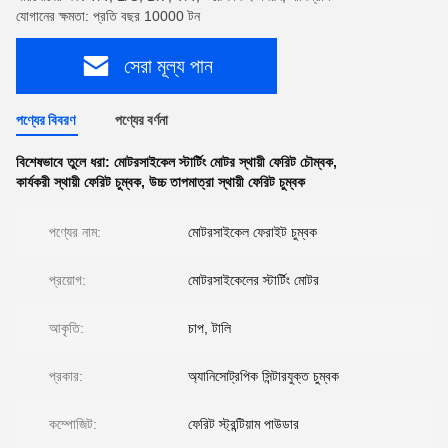
যোগানের ক্ষমতা: প্রতি বছর 10000 টন
সেরা মূল্য পান
পণ্যের বিবরণ
পণ্যের বর্ণনা
বিশেষভাবে তুলে ধরা:
মোটরসাইকেল স্টার্টিং মোটর স্থায়ী ফেরিট চৌম্বক
,
কার্যকরী স্থায়ী ফেরিট চুম্বক
,
উচ্চ তাপমাত্রা স্থায়ী ফেরিট চুম্বক
পণ্যের নাম:
মোটরসাইকেল ফেরাইট চুম্বক
প্রয়োগ:
মোটরসাইকেলের স্টার্টিং মোটর
আকৃতি:
চাপ, টালি
প্রকার:
অ্যানিসোট্রপিক সিন্টারযুক্ত চুম্বক
কম্পোজিট:
ফেরিট স্ট্রন্টিয়াম পাউডার