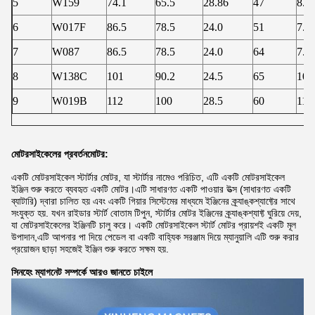
5
W159
74.1
65.5
28.86
47
8.6
6
W017F
86.5
78.5
24.0
51
7.9
7
W087
86.5
78.5
24.0
64
7.8
8
W138C
101
90.2
24.5
65
10.
9
W019B
112
100
28.5
60
11.
মোটরসাইকেলের প্রবর্তন
মোটর:
একটি মোটরসাইকেল স্টার্টার মোটর, যা স্টার্টার নামেও পরিচিত, এটি একটি মোটরসাইকেল
ইঞ্জিন শুরু করতে ব্যবহৃত একটি মোটর।এটি সাধারণত একটি পাওয়ার উত্স (সাধারণত একটি
ব্যাটারি) দ্বারা চালিত হয় এবং একটি গিয়ার সিস্টেমের মাধ্যমে ইঞ্জিনের ক্র্যাঙ্কশ্যাফ্টের সাথে
সংযুক্ত হয়. যখন রাইডার স্টার্ট বোতাম টিপুন, স্টার্টার মোটর ইঞ্জিনের ক্র্যাঙ্কশ্যাফ্ট ঘুরিয়ে দেয়,
যা মোটরসাইকেলের ইঞ্জিনটি চালু করে। একটি মোটরসাইকেল স্টার্ট মোটর প্রায়শই একটি মূল
উপাদান,এটি আপনার পা দিয়ে পেডেল বা একটি বাহ্যিক সরঞ্জাম দিয়ে ম্যানুয়ালি এটি শুরু করার
প্রয়োজন ছাড়া সহজেই ইঞ্জিন শুরু করতে সক্ষম হয়.
সিনহেং ম্যাগনেট সম্পর্কে আরও জানতে চাইলে