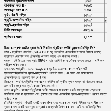
আপেক্ষিক প্রতিরোধ ক্ষমতা
μrec
তাপমাত্রা সহগ Br
%/oC
তাপমাত্রা সহগ iHc
%/oC
2
বন্ডিং-বিরোধী শক্তি
N/m
2
অ্যান্টি-কম্প্রেসিভ শক্তি
N/m
≥6.
2
অ্যান্টি-ট্রেনসিল শক্তি
N/m
নির্দিষ্ট তাপমাত্রা
J/kg·K
প্রতিরোধ ক্ষমতা
Q.cm
ভিজা কম্প্রেশন মোল্ডিং দ্বারা তৈরি সিরামিক স্ট্রন্টিয়াম ফেরিট চুম্বকের বৈশিষ্ট্য কি?
গঠন - স্ট্রন্টিয়াম ফেরাইট (SrFe12O19) প্রাথমিক চৌম্বকীয় উপাদান হিসাবে রয়েছে।
স্ট্রন্টিয়াম ফেরাইট ভাল চৌম্বকীয় বৈশিষ্ট্য আছে এবং উত্পাদন সস্তা।
ঘনত্ব - সিন্টারিংয়ের পরে প্রায় 95% বা তার বেশি উচ্চ আপেক্ষিক ঘনত্ব রয়েছে। এটি ভাল
যান্ত্রিক শক্তি দেয়।
অ্যান-আইসোট্রপি - তাদের ষড়ভুজাকার স্ফটিক কাঠামোর কারণে শক্তিশালী
ম্যাগনেটোক্রিস্টালিন অ্যান-আইসোট্রপি প্রদর্শন করে। এর ফলে এক অক্ষ বরাবর
চৌম্বকীকরণের পছন্দসই দিক দেখা যায়।
রিমেনেন্স - অ্যানিসোট্রপির অক্ষ বরাবর সর্বাধিক চৌম্বকীয় ফ্লাক্স ঘনত্ব বা রিমেনেন্স রয়েছে,
তবে এটির লম্ব সামান্য / কোনও রিমেনেন্স নেই।
কণার আকৃতি - ব্যবহৃত স্ট্রন্টিয়াম ফেরিট পাউডার সাধারণত একটি ষাটভুজাকার প্লেটলেট
মর্ফোলজি থাকে যা ছাঁচনির্মাণ এবং সিন্টারিংয়ের সময় চৌম্বকীয় অ্যান-আইসোট্রপি প্রচার করতে
সহায়তা করে।
ছাঁচনির্মাণ পদ্ধতি - গুঁড়াটি একটি তরল বাঁধক এবং সংকোচনের সাথে মিশ্রিত হয় যা উচ্চ চাপ
ব্যবহার করে একটি ঘন সবুজ কম্প্যাক্টের মধ্যে ছাঁচনির্মাণ করা হয়। এটি অ-আইসোট্রপিক