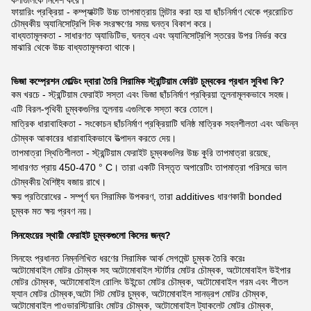
কণাগুলিকে নির্দেশ করে।
ফায়ারিং প্রক্রিয়া - কম্প্যাক্টটি উচ্চ তাপমাত্রায় সিন্টার করা হয় যা ছাঁচনির্মাণ থেকে প্ররোচিত
চৌম্বকীয় অ্যানিসোট্রপি দিক সংরক্ষণের সময় ঘনত্ব বিকাশ করে।
বাধ্যতামূলকতা - সাধারণত অ্যাডিটিভ, ঘনত্ব এবং অ্যানিসোট্রপি স্তরের উপর নির্ভর করে
মাঝারি থেকে উচ্চ বাধ্যতামূলকতা থাকে।
ভিজা কম্প্রেশন মোল্ডিং দ্বারা তৈরি সিরামিক স্ট্রন্টিয়াম ফেরিট চুম্বকের প্রধান সুবিধা কি?
কম খরচে - স্ট্রন্টিয়াম ফেরাইট সস্তা এবং ভিজা ছাঁচনির্মাণ প্রক্রিয়া তুলনামূলকভাবে সহজ।
এটি বিরল-পৃথিবী চুম্বকগুলির তুলনায় এগুলিকে সস্তা করে তোলে।
মাত্রিক ধারাবাহিকতা - সংকোচন ছাঁচনির্মাণ প্রক্রিয়াটি ঘনিষ্ঠ মাত্রিক সহনশীলতা এবং অভিন্ন
চৌম্বক আকারের ধারাবাহিকভাবে উত্পাদন করতে দেয়।
তাপমাত্রা স্থিতিশীলতা - স্ট্রন্টিয়াম ফেরাইট চুম্বকগুলির উচ্চ কুরি তাপমাত্রা রয়েছে,
সাধারণত প্রায় 450-470 ° C। তারা একটি বিস্তৃত অপারেটিং তাপমাত্রা পরিসরে ভাল
চৌম্বকীয় বৈশিষ্ট্য বজায় রাখে।
ক্ষয় প্রতিরোধের - সম্পূর্ণ ঘন সিরামিক উপকরণ, তারা additives ধারণকারী bonded
চুম্বক মত ক্ষয় প্রবণ নয়।
সিনহেংয়ের স্থায়ী ফেরাইট চুম্বকগুলো কিসের জন্য?
সিনহেং প্রধানত নিম্নলিখিত ধরণের সিরামিক আর্ক সেগমেন্ট চুম্বক তৈরি করেঃ
অটোমোবাইল মোটর চৌম্বক সহ অটোমোবাইল স্টার্টার মোটর চৌম্বক, অটোমোবাইল উইপার
মোটর চৌম্বক, অটোমোবাইল রোলিং উইন্ডো মোটর চৌম্বক, অটোমোবাইল গরম এবং শীতল
ফ্যান মোটর চৌম্বক,অটো সিট মোটর চুম্বক, অটোমোবাইল সানড্রপ মোটর চৌম্বক,
অটোমোবাইল পাওভারস্টিয়ারিং মোটর চৌম্বক, অটোমোবাইল ট্যাকলেট মোটর চৌম্বক,