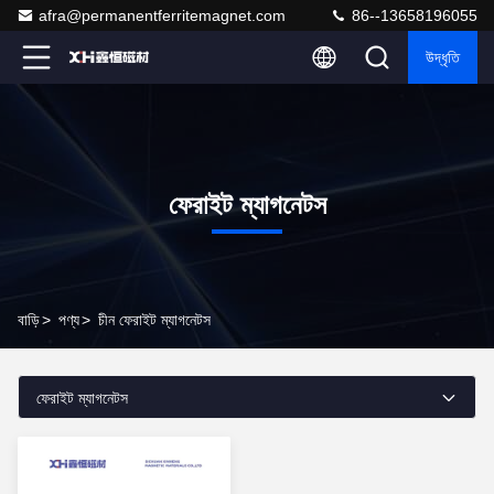
afra@permanentferritemagnet.com
86--13658196055
উদ্ধৃতি
ফেরাইট ম্যাগনেটস
বাড়ি
>
পণ্য
>
চীন ফেরাইট ম্যাগনেটস
ফেরাইট ম্যাগনেটস