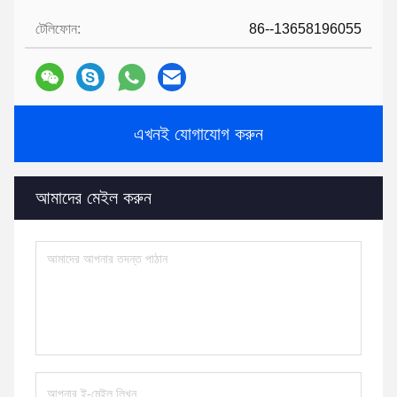
টেলিফোন:
86--13658196055
এখনই যোগাযোগ করুন
আমাদের মেইল ​​করুন