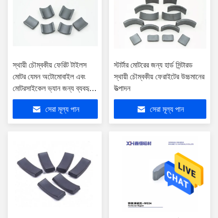
স্থায়ী চৌম্বকীয় ফেরিট টাইলস
স্টার্টার মোটরের জন্য হার্ড সিন্টারড
মোটর যেমন অটোমোবাইল এবং
স্থায়ী চৌম্বকীয় ফেরাইটের উচ্চমানের
মোটরসাইকেল ভ্যান জন্য ব্যবহৃত
উত্পাদন
হয়
সেরা মূল্য পান
সেরা মূল্য পান