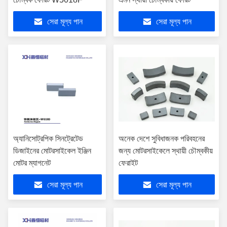
সেরা মূল্য পান
সেরা মূল্য পান
অ্যানিসোট্রপিক সিনট্রেটেড
অনেক দেশে সুবিধাজনক পরিবহনের
ডিজাইনের মোটরসাইকেল ইঞ্জিন
জন্য মোটরসাইকেলে স্থায়ী চৌম্বকীয়
মোটর ম্যাগনেট
ফেরাইট
সেরা মূল্য পান
সেরা মূল্য পান