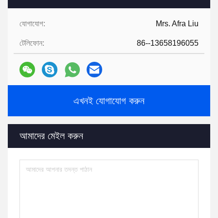
যোগাযোগ:
Mrs. Afra Liu
টেলিফোন:
86--13658196055
এখনই যোগাযোগ করুন
আমাদের মেইল ​​করুন