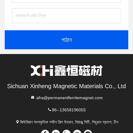
পাঠান
Sichuan Xinheng Magnetic Materials Co., Ltd
afra@permanentferritemagnet.com
86--13658196055
জিউমিয়ান সাংস্কৃতিক পর্যটন শিল্প উদ্যান, মিয়াঞ্জু সিটি, সিচুয়ান প্রদেশ, চীন