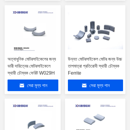
অত্যাধুনিক মোটরসাইকেলের জন্য
উন্নত মোটরসাইকেল মোটর জন্য উচ্চ
ভারী দায়িত্বের মোটরসাইকেলে
তাপমাত্রা প্রতিরোধী স্থায়ী চৌম্বক
স্থায়ী চৌম্বক ফেরিট W029H
Ferrite
সেরা মূল্য পান
সেরা মূল্য পান