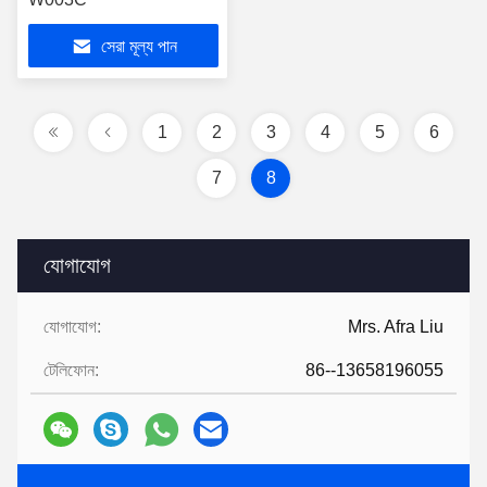
সেরা মূল্য পান
1
2
3
4
5
6
7
8
যোগাযোগ
যোগাযোগ:
Mrs. Afra Liu
টেলিফোন:
86--13658196055