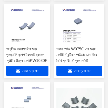
আধুনিক সরঞ্জামগুলির জন্য
ফ্যান মোটর W075C এর জন্য
গৃহস্থালি ফ্লাশ টয়লেটে ব্যবহৃত
ফেরিট স্ট্রন্টিয়াম পাউডার চাপ দিয়ে
স্থায়ী চৌম্বক ফেরিট W1030F
তৈরি স্থায়ী চৌম্বক ফেরিট
সেরা মূল্য পান
সেরা মূল্য পান