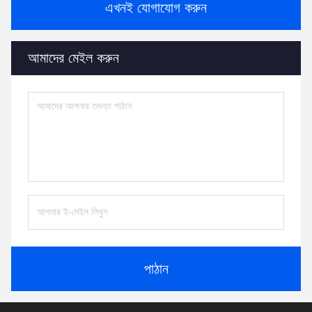
এখনই যোগাযোগ করুন
আমাদের মেইল ​​করুন
পাঠান