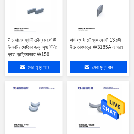
উচ্চ মানের স্থায়ী চৌম্বক ফেরিট
হার্ড স্থায়ী চৌম্বক ফেরিট 13 ঘন্টা
ইনভার্টার মোটরের জন্য সূক্ষ্ম মিলিং
উচ্চ তাপমাত্রা W3185A এ গরম
দ্বারা প্রক্রিয়াজাত W158
সেরা মূল্য পান
সেরা মূল্য পান