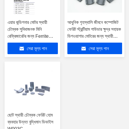
এয়ার কন্ডিশনার মোটর স্থায়ী
আধুনিক গৃহস্থালি জীবনে কম্পোজিট
চৌম্বক সুবিধাজনক মিনি
ফেরিট স্ট্রন্টিয়াম পাউডার ক্ষুদ্র সহায়ক
রেফ্রিজারেটর জন্য Ferrite
ডিশওয়াশার মোটরের জন্য স্থায়ী
W075B
চৌম্বক
সেরা মূল্য পান
সেরা মূল্য পান
ছোট স্থায়ী চৌম্বক ফেরিট হোম
ব্যবহার উন্নত বুদ্ধিমান ডিভাইস
W003C