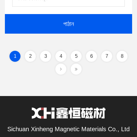
পাঠান
1
2
3
4
5
6
7
8
Sichuan Xinheng Magnetic Materials Co., Ltd