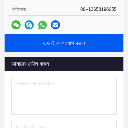
টেলিফোন:
86--13658196055
এখনই যোগাযোগ করুন
আমাদের মেইল ​​করুন