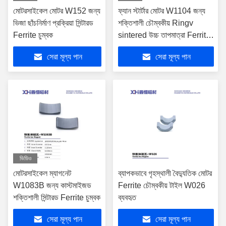
মোটরসাইকেল মোটর W152 জন্য
ফ্যান স্টার্টার মোটর W1104 জন্য
ভিজা ছাঁচনির্মাণ প্রক্রিয়া সিন্টারড
শক্তিশালী চৌম্বকীয় Ringv
Ferrite চুম্বক
sintered উচ্চ তাপমাত্রা Ferrite
চুম্বক
সেরা মূল্য পান
সেরা মূল্য পান
ভিডিও
মোটরসাইকেল ম্যাগনেট
ব্যাপকভাবে গৃহস্থালী বৈদ্যুতিক মোটর
W1083B জন্য কাস্টমাইজড
Ferrite চৌম্বকীয় টাইল W026
শক্তিশালী সিন্টারড Ferrite চুম্বক
ব্যবহৃত
সেরা মূল্য পান
সেরা মূল্য পান