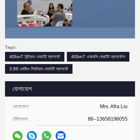
Tags:
405mT সিন্টারড ফেরাইট ম্যাগনেট
405mT এআরসি ফেরাইট ম্যাগনেটস
3.89 এমজিও সিনটারড ফেরাইট ম্যাগনেট
যোগাযোগ
যোগাযোগ:
Mrs. Afra Liu
টেলিফোন:
86--13658196055