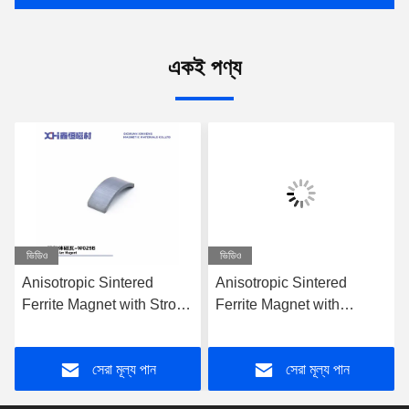
একই পণ্য
ভিডিও
ভিডিও
Anisotropic Sintered
Anisotropic Sintered
Ferrite Magnet with Strong
Ferrite Magnet with
Magnetocrystalline
Composite Ferrite
Anisotropy and High
Strontium Powder for Fan
সেরা মূল্য পান
সেরা মূল্য পান
Relative Density for Fan
Motors Packed 370pcs
Motors
Per Carton