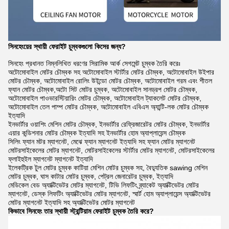
সিনহেংয়ের স্থায়ী ফেরাইট চুম্বকগুলো কিসের জন্য?
সিনহেং প্রধানত নিম্নলিখিত ধরণের সিরামিক আর্ক সেগমেন্ট চুম্বক তৈরি করেঃ
অটোমোবাইল মোটর চৌম্বক সহ অটোমোবাইল স্টার্টার মোটর চৌম্বক, অটোমোবাইল উইপার
মোটর চৌম্বক, অটোমোবাইল রোলিং উইন্ডো মোটর চৌম্বক, অটোমোবাইল গরম এবং শীতল
ফ্যান মোটর চৌম্বক,অটো সিট মোটর চুম্বক, অটোমোবাইল সানড্রপ মোটর চৌম্বক,
অটোমোবাইল পাওভারস্টিয়ারিং মোটর চৌম্বক, অটোমোবাইল ট্যাকলেট মোটর চৌম্বক,
অটোমোবাইল তেল পাম্প মোটর চৌম্বক, অটোমোবাইল এবিএস অ্যান্টি-লক মোটর চৌম্বক
ইত্যাদি
ইনভার্টার ওয়াশিং মেশিন মোটর চৌম্বক, ইনভার্টার রেফ্রিজারেটর মোটর চৌম্বক, ইনভার্টার
এয়ার কন্ডিশনার মোটর চৌম্বক ইত্যাদি সহ ইনভার্টার হোম অ্যাপ্লায়েন্স চৌম্বক
সিলিং ফ্যান মটর ম্যাগনেট, মেঝে ফ্যান ম্যাগনেট ইত্যাদি সহ ফ্যান মোটর ম্যাগনেট
মোটরসাইকেলের মোটর ম্যাগনেট, মোটরসাইকেলের স্টার্টার মোটর ম্যাগনেট, মোটরসাইকেলের
ফ্লাইহুইল ম্যাগনেট ম্যাগনেট ইত্যাদি
ইলেকট্রিক টুল মোটর চুম্বক কাটিয়া মেশিন মোটর চুম্বক সহ, বৈদ্যুতিক sawing মেশিন
মোটর চুম্বক, ঘাস কাটার মোটর চুম্বক, পেট্রল জেনারেটর চুম্বক, ইত্যাদি
মেডিকেল বেড অ্যাক্টিভেটর মোটর ম্যাগনেট, টিভি লিফটিং ব্র্যাকেট অ্যাক্টিভেটর মোটর
ম্যাগনেট, ডেস্ক লিফটিং অ্যাক্টিভেটর মোটর ম্যাগনেট, স্মার্ট হোম অ্যাপ্লায়েন্স অ্যাক্টিভেটর
মোটর ম্যাগনেট ইত্যাদি সহ অ্যাক্টিভেটর মোটর ম্যাগনেট
কিভাবে সিনহেং তার স্থায়ী স্ট্রন্টিয়াম ফেরাইট চুম্বক তৈরি করে?