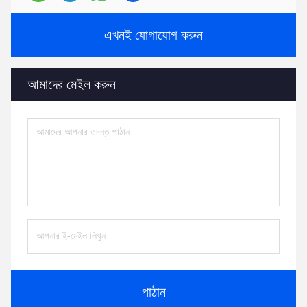
এখনই যোগাযোগ করুন
আমাদের মেইল ​​করুন
পাঠান