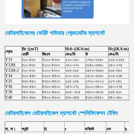
মোটরসাইকেলের ফেরিট পাউডার গ্রেড
মোটর
ম্যাগনেট
Br ((mT)
Hcb ((KA/m)
Hcj(KA/m)
গ্রেড
এমটি
জিএস
কেএ/মি
উ
কেএ/মি
উ
Y33
৪১০-৪৩০
৪১০০-৪৩০০
২২০-২৫০
২৭৬০-৩১৪০
২২৫-২২৫৫
২৮
Y33H
৪১০-৪৩০
৪১০০-৪৩০০
২৫০-২৭০
৩১৪০-৩৩৯০
২৫০-২৭৫
৩১
Y33H-2
৪১০-৪৩০
৪১০০-৪৩০০
২৮৫-৩১৫
৩৫৮০-৩৯৬০
৩০৫-৩৫৫
৩৮
Y34
৪২০-৪৪০
৪২০০-৪৪০০
২০০-২৩০
২৫১০-২৮৯০
২০৫-২৩৫
২৫
Y35
৪৩০-৪৫০
৪৩০০-৪৫০০
২১৫-২৩৯
২৭০০-৩০০০
২১৭-২৪১
২৭
Y36
৪৩০-৪৫০
৪৩০০-৪৫০০
২৪৭-২৭১
৩১০০-৩৪০০
২৫০-২৭৪
৩১
Y38
৪৪০-৪৬০
৪৪০০-৪৬০০
২৮৫- ৩০৫
৩৫৮০-৩৮৩০
২৯৪-৩১০
৩৬
Y40
৪৪০-৪৬০
৪৪০০-৪৬০০
৩৩০-৩৫৪
৪১৫০-৪৪৫০
৩৪০-৩৬০
৪২
মোটরসাইকেল মোটরসাইকেল
ম্যাগনেট স্পেসিফিকেশন টেবিল
না, না।
পয়েন্ট
R
r
ডব্লিউ
এল
h