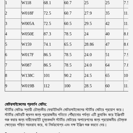
1
W118
68.1
60.7
25
25
7.50
2
W018F
72.5
60.7
27.9
35
11.80
3
W005A
72.5
60.5
29.5
42
11.80
4
W050E
87.3
78.5
24
40
8.80
5
W159
74.1
65.5
28.86
47
8.60
6
W017F
86.5
78.5
24.0
51
7.90
7
W087
86.5
78.5
24.0
64
7.80
8
W138C
101
90.2
24.5
65
10.8
9
W019B
112
100
28.5
60
11.90
মোটরসাইকেলের প্রবর্তন
মোটর:
স্টার্টার মোটরঃ স্থায়ী চৌম্বকীয় ফেরাইটগুলি মোটরসাইকেলের স্টার্টার মোটরে প্রয়োগ করে।
স্টার্টার মোটরটি জ্বলন জন্য প্রয়োজনীয় গতিতে পৌঁছানোর পর্যন্ত এটি ক্র্যাকিং করে ইঞ্জিনটি
শুরু করার জন্য দায়ীফেরাইট চুম্বকগুলি স্টার্টার মোটরের অপারেশনের জন্য প্রয়োজনীয় চৌম্বক
ক্ষেত্রের শক্তি সরবরাহ করে, যা নির্ভরযোগ্য এবং দক্ষ ইঞ্জিন শুরু করতে দেয়।