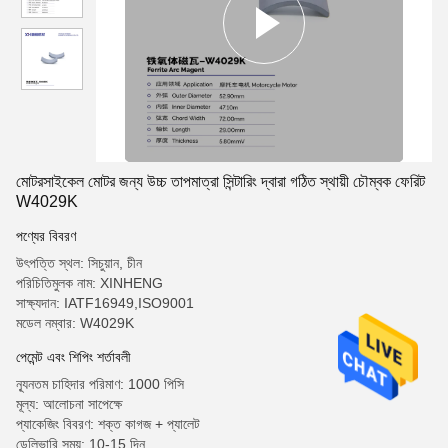
মোটরসাইকেল মোটর জন্য উচ্চ তাপমাত্রা সিন্টারিং দ্বারা গঠিত স্থায়ী চৌম্বক ফেরিট
W4029K
পণ্যের বিবরণ
উৎপত্তি স্থল: সিচুয়ান, চীন
পরিচিতিমুলক নাম: XINHENG
সাক্ষ্যদান: IATF16949,ISO9001
মডেল নম্বার: W4029K
পেমেন্ট এবং শিপিং শর্তাবলী
ন্যূনতম চাহিদার পরিমাণ: 1000 পিসি
মূল্য: আলোচনা সাপেক্ষে
প্যাকেজিং বিবরণ: শক্ত কাগজ + প্যালেট
ডেলিভারি সময়: 10-15 দিন