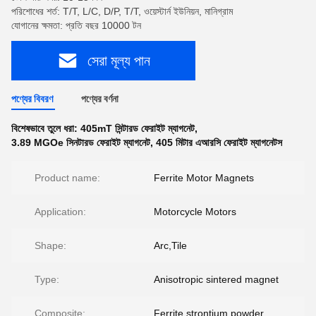
পরিশোধের শর্ত: T/T, L/C, D/P, T/T, ওয়েস্টার্ন ইউনিয়ন, মানিগ্রাম
যোগানের ক্ষমতা: প্রতি বছর 10000 টন
সেরা মূল্য পান
পণ্যের বিবরণ
পণ্যের বর্ণনা
বিশেষভাবে তুলে ধরা:
405mT সিন্টারড ফেরাইট ম্যাগনেট
,
3.89 MGOe সিনটারড ফেরাইট ম্যাগনেট
,
405 মিটার এআরসি ফেরাইট ম্যাগনেটস
Product name:
Ferrite Motor Magnets
Application:
Motorcycle Motors
Shape:
Arc,Tile
Type:
Anisotropic sintered magnet
Composite:
Ferrite strontium powder