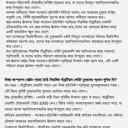
উপাদান শক্তিশালী চৌম্বকীয় বৈশিষ্ট্য সরবরাহ করে, যা তাদের বিস্তৃত অ্যাপ্লিকেশনগুলির
জন্য উপযুক্ত করে তোলে।
নকশায় নমনীয়তাঃ ভিজা সংকোচন ছাঁচনির্মাণ বিভিন্ন আকার এবং আকারের চুম্বক তৈরির
অনুমতি দেয়, নির্দিষ্ট প্রয়োজনীয়তা পূরণের জন্য নকশার নমনীয়তা সরবরাহ করে।
ব্যয়-কার্যকর উত্পাদনঃ ভিজা সংকোচন ছাঁচনির্মাণ প্রক্রিয়া সিরামিক স্ট্রন্টিয়াম ফেরাইট
চৌম্বকগুলির দক্ষ এবং ব্যয়-কার্যকর উত্পাদন সক্ষম করে,তাদের বড় আকারের উত্পাদন জন্য
একটি ব্যবহারিক পছন্দ করে তোলে.
ভাল তাপমাত্রা স্থিতিশীলতাঃ এই চুম্বকগুলি একটি বিস্তৃত তাপমাত্রা পরিসরে স্থিতিশীল
কর্মক্ষমতা প্রদর্শন করে, তাদের উচ্চ তাপমাত্রা অ্যাপ্লিকেশনগুলিতে ব্যবহারের জন্য উপযুক্ত
করে তোলে।
ক্ষয় প্রতিরোধেরঃ সিরামিক স্ট্রন্টিয়াম ফেরিট চুম্বকগুলি ক্ষয় প্রতিরোধের জন্য অত্যন্ত
প্রতিরোধী, যা তাদের কঠোর পরিবেশে ব্যবহারের জন্য উপযুক্ত করে তোলে।
কম উত্পাদন বর্জ্যঃ ভিজা সংকোচন ছাঁচনির্মাণ প্রক্রিয়া উপাদান বর্জ্য হ্রাস করে, এটি একটি
পরিবেশ বান্ধব উত্পাদন পদ্ধতি করে তোলে।
ভিজা কম্প্রেশন মোল্ডিং দ্বারা তৈরি সিরামিক স্ট্রন্টিয়াম ফেরিট চুম্বকের প্রধান সুবিধা কি?
কম খরচে - স্ট্রন্টিয়াম ফেরাইট সস্তা এবং ভিজা ছাঁচনির্মাণ প্রক্রিয়া তুলনামূলকভাবে সহজ।
এটি বিরল-পৃথিবী চুম্বকগুলির তুলনায় এগুলিকে সস্তা করে তোলে।
উচ্চ চৌম্বকীয় বৈশিষ্ট্য - এমনকি ভারী বিরল পৃথিবীর উপাদান যুক্ত না করেও, স্ট্রন্টিয়াম
ফেরাইট চৌম্বকগুলি 700-1000 কেএ / মিটার পর্যন্ত বাধ্যতামূলকতা অর্জন করতে পারে, যা
তাদের অনেক অ্যাপ্লিকেশনগুলির জন্য উপযুক্ত করে তোলে।
মাত্রিক ধারাবাহিকতা - সংকোচন ছাঁচনির্মাণ প্রক্রিয়াটি ঘনিষ্ঠ মাত্রিক সহনশীলতা এবং অভিন্ন
চৌম্বক আকারের ধারাবাহিকভাবে উত্পাদন করতে দেয়।
তাপমাত্রা স্থিতিশীলতা - স্ট্রন্টিয়াম ফেরাইট চুম্বকগুলির উচ্চ কুরি তাপমাত্রা রয়েছে,