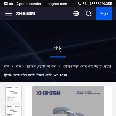
afra@permanentferritemagnet.com
86--13658196055
উদ্ধৃতি
পণ্য
বাড়ি
>
পণ্য
>
সিন্টারড ফেরাইট ম্যাগনেট
>
মোটরসাইকেল মোটর জন্য উচ্চ তাপমাত্রা
সিন্টারিং দ্বারা গঠিত স্থায়ী চৌম্বক ফেরিট W4029K