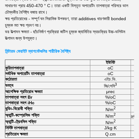
সাধারণত প্রায় 450-470 ° C। তারা একটি বিস্তৃত অপারেটিং তাপমাত্রা পরিসরে ভাল
চৌম্বকীয় বৈশিষ্ট্য বজায় রাখে।
ক্ষয় প্রতিরোধের - সম্পূর্ণ ঘন সিরামিক উপকরণ, তারা additives ধারণকারী bonded
চুম্বক মত ক্ষয় প্রবণ নয়।
ভর উত্পাদন ক্ষমতা - ছাঁচনির্মাণ প্রক্রিয়া জটিল চুম্বক জ্যামিতির স্বয়ংক্রিয় উচ্চ-ভলিউম
উত্পাদন জন্য উপযুক্ত।
সিন্টারড ফেরাইট ম্যাগনেটগুলির শারীরিক বৈশিষ্ট্য
ইউনিট
কুরি
তাপমাত্রা
oC
সর্বাধিক অপারেটিং তাপমাত্রা
oC
কঠোরতা
এইচ.ভি.
3
ঘনত্ব
জি/সেমি
আপেক্ষিক প্রতিরোধ ক্ষমতা
μrec
তাপমাত্রা সহগ Br
%/oC
তাপমাত্রা সহগ iHc
%/oC
2
বন্ডিং-বিরোধী শক্তি
N/m
2
অ্যান্টি-কম্প্রেসিভ শক্তি
N/m
≥6.
2
অ্যান্টি-ট্রেনসিল শক্তি
N/m
নির্দিষ্ট তাপমাত্রা
J/kg·K
প্রতিরোধ ক্ষমতা
Q.cm