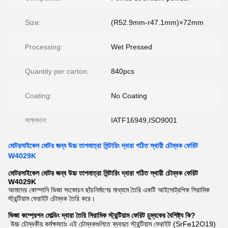
Size:
(R52.9mm-r47.1mm)×72mm
Processing:
Wet Pressed
Quantity per carton:
840pcs
Coating:
No Coating
সাক্ষ্যদান:
IATF16949,ISO9001
মোটরসাইকেল মোটর জন্য উচ্চ তাপমাত্রা সিন্টারিং দ্বারা গঠিত স্থায়ী চৌম্বক ফেরিট
W4029K
মোটরসাইকেল মোটর জন্য উচ্চ তাপমাত্রা সিন্টারিং দ্বারা গঠিত স্থায়ী চৌম্বক ফেরিট
W4029K
আমাদের কোম্পানি ভিজা সংকোচন ছাঁচনির্মাণের মাধ্যমে তৈরি একটি আইসোট্রপিক সিরামিক
স্ট্রন্টিয়াম ফেরাইট চৌম্বক তৈরি করে।
ভিজা কম্প্রেশন মোল্ডিং দ্বারা তৈরি সিরামিক স্ট্রন্টিয়াম ফেরিট চুম্বকের বৈশিষ্ট্য কি?
উচ্চ চৌম্বকীয় কর্মক্ষমতাঃ এই চৌম্বকগুলিতে ব্যবহৃত স্ট্রন্টিয়াম ফেরাইট (SrFe12O19)