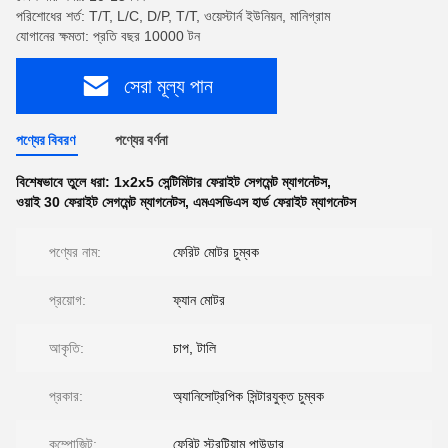
পরিশোধের শর্ত: T/T, L/C, D/P, T/T, ওয়েস্টার্ন ইউনিয়ন, মানিগ্রাম
যোগানের ক্ষমতা: প্রতি বছর 10000 টন
সেরা মূল্য পান
পণ্যের বিবরণ
পণ্যের বর্ণনা
বিশেষভাবে তুলে ধরা:
1x2x5 সেন্টিমিটার ফেরাইট সেগমেন্ট ম্যাগনেটস
,
ওয়াই 30 ফেরাইট সেগমেন্ট ম্যাগনেটস
,
এমএসডিএস হার্ড ফেরাইট ম্যাগনেটস
পণ্যের নাম:
ফেরিট মোটর চুম্বক
প্রয়োগ:
ফ্যান মোটর
আকৃতি:
চাপ, টালি
প্রকার:
অ্যানিসোট্রপিক সিন্টারযুক্ত চুম্বক
কম্পোজিট:
ফেরিট স্ট্রন্টিয়াম পাউডার