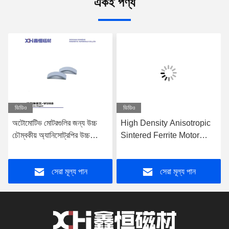
একই পণ্য
ভিডিও
ভিডিও
অটোমোটিভ মোটরগুলির জন্য উচ্চ
High Density Anisotropic
চৌম্বকীয় অ্যানিসোট্রপির উচ্চ
Sintered Ferrite Motor
তাপমাত্রায় উচ্চ আপেক্ষিক ঘনত্বের
Magnet Wet Pressed for
সাথে সিন্টারযুক্ত কার ফেরিট চৌম্বক
Automotive and Window
সেরা মূল্য পান
সেরা মূল্য পান
Motors