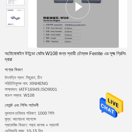
অটোমোবাইল উইন্ডো মোটর W108 জন্য স্থায়ী চৌম্বক Ferrite এর সূক্ষ্ম গ্রিলিং
দ্বারা
পণ্যের বিবরণ
উৎপত্তি স্থল: সিচুয়ান, চীন
পরিচিতিমুলক নাম: XINHENG
সাক্ষ্যদান: IATF16949,ISO9001
মডেল নম্বার: W108
পেমেন্ট এবং শিপিং শর্তাবলী
ন্যূনতম চাহিদার পরিমাণ: 1000 পিসি
মূল্য: আলোচনা সাপেক্ষে
প্যাকেজিং বিবরণ: শক্ত কাগজ + প্যালেট
ডেলিভারি সময়: 10-15 দিন