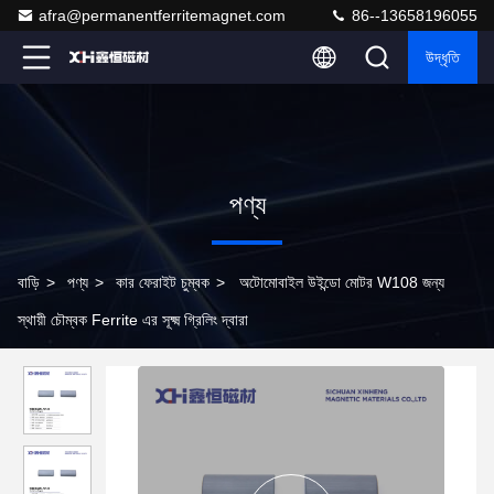
afra@permanentferritemagnet.com
86--13658196055
উদ্ধৃতি
পণ্য
বাড়ি
>
পণ্য
>
কার ফেরাইট চুম্বক
>
অটোমোবাইল উইন্ডো মোটর W108 জন্য
স্থায়ী চৌম্বক Ferrite এর সূক্ষ্ম গ্রিলিং দ্বারা