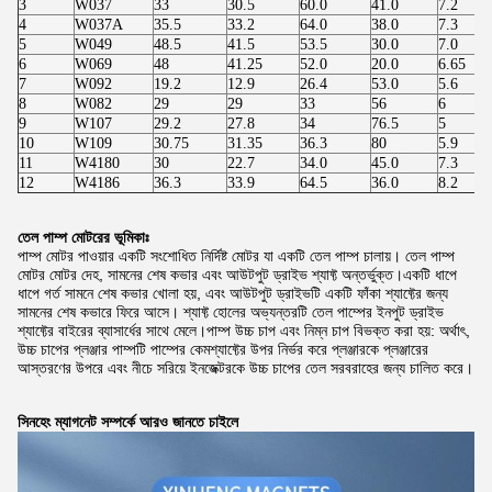
3
W037
33
30.5
60.0
41.0
7.2
4
W037A
35.5
33.2
64.0
38.0
7.3
5
W049
48.5
41.5
53.5
30.0
7.0
6
W069
48
41.25
52.0
20.0
6.65
7
W092
19.2
12.9
26.4
53.0
5.6
8
W082
29
29
33
56
6
9
W107
29.2
27.8
34
76.5
5
10
W109
30.75
31.35
36.3
80
5.9
11
W4180
30
22.7
34.0
45.0
7.3
12
W4186
36.3
33.9
64.5
36.0
8.2
তেল পাম্প মোটরের ভূমিকাঃ
পাম্প মোটর পাওয়ার একটি সংশোধিত নির্দিষ্ট মোটর যা একটি তেল পাম্প চালায়। তেল পাম্প
মোটর মোটর দেহ, সামনের শেষ কভার এবং আউটপুট ড্রাইভ শ্যাফ্ট অন্তর্ভুক্ত।একটি ধাপে
ধাপে গর্ত সামনে শেষ কভার খোলা হয়, এবং আউটপুট ড্রাইভটি একটি ফাঁকা শ্যাফ্টের জন্য
সামনের শেষ কভারে ফিরে আসে। শ্যাফ্ট হোলের অভ্যন্তরটি তেল পাম্পের ইনপুট ড্রাইভ
শ্যাফ্টের বাইরের ব্যাসার্ধের সাথে মেলে।পাম্প উচ্চ চাপ এবং নিম্ন চাপ বিভক্ত করা হয়: অর্থাৎ,
উচ্চ চাপের প্লঞ্জার পাম্পটি পাম্পের কেমশ্যাফ্টের উপর নির্ভর করে প্লঞ্জারকে প্লঞ্জারের
আস্তরণের উপরে এবং নীচে সরিয়ে ইনজেক্টরকে উচ্চ চাপের তেল সরবরাহের জন্য চালিত করে।
সিনহেং ম্যাগনেট সম্পর্কে আরও জানতে চাইলে