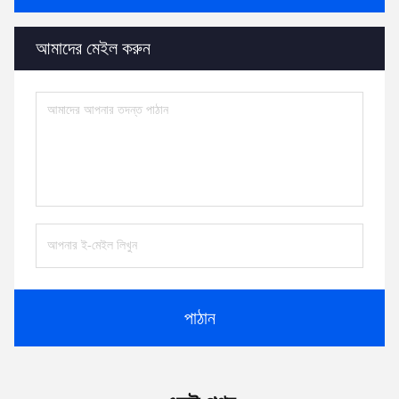
আমাদের মেইল ​​করুন
পাঠান