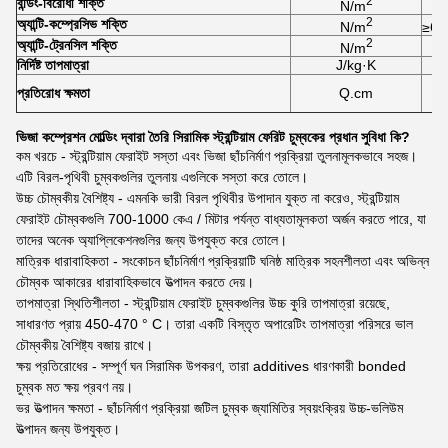
2
বন্ডিং-বিরোধী শক্তি
N/m
2
অ্যান্টি-কম্প্রেসিভ শক্তি
N/m
≥6.
2
অ্যান্টি-ট্রেনসিল শক্তি
N/m
নির্দিষ্ট তাপমাত্রা
J/kg·K
প্রতিরোধ ক্ষমতা
Q.cm
ভিজা কম্প্রেশন মোল্ডিং দ্বারা তৈরি সিরামিক স্ট্রন্টিয়াম ফেরিট চুম্বকের প্রধান সুবিধা কি?
কম খরচে - স্ট্রন্টিয়াম ফেরাইট সস্তা এবং ভিজা ছাঁচনির্মাণ প্রক্রিয়া তুলনামূলকভাবে সহজ।
এটি বিরল-পৃথিবী চুম্বকগুলির তুলনায় এগুলিকে সস্তা করে তোলে।
উচ্চ চৌম্বকীয় বৈশিষ্ট্য - এমনকি ভারী বিরল পৃথিবীর উপাদান যুক্ত না করেও, স্ট্রন্টিয়াম
ফেরাইট চৌম্বকগুলি 700-1000 কেএ / মিটার পর্যন্ত বাধ্যতামূলকতা অর্জন করতে পারে, যা
তাদের অনেক অ্যাপ্লিকেশনগুলির জন্য উপযুক্ত করে তোলে।
মাত্রিক ধারাবাহিকতা - সংকোচন ছাঁচনির্মাণ প্রক্রিয়াটি ঘনিষ্ঠ মাত্রিক সহনশীলতা এবং অভিন্ন
চৌম্বক আকারের ধারাবাহিকভাবে উত্পাদন করতে দেয়।
তাপমাত্রা স্থিতিশীলতা - স্ট্রন্টিয়াম ফেরাইট চুম্বকগুলির উচ্চ কুরি তাপমাত্রা রয়েছে,
সাধারণত প্রায় 450-470 ° C। তারা একটি বিস্তৃত অপারেটিং তাপমাত্রা পরিসরে ভাল
চৌম্বকীয় বৈশিষ্ট্য বজায় রাখে।
ক্ষয় প্রতিরোধের - সম্পূর্ণ ঘন সিরামিক উপকরণ, তারা additives ধারণকারী bonded
চুম্বক মত ক্ষয় প্রবণ নয়।
ভর উত্পাদন ক্ষমতা - ছাঁচনির্মাণ প্রক্রিয়া জটিল চুম্বক জ্যামিতির স্বয়ংক্রিয় উচ্চ-ভলিউম
উত্পাদন জন্য উপযুক্ত।