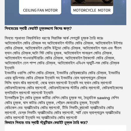
সিনহেংয়ের স্থায়ী ফেরাইট চুম্বকগুলো কিসের জন্য?
সিনহেং প্রধানত নিম্নলিখিত ধরণের সিরামিক আর্ক সেগমেন্ট চুম্বক তৈরি করেঃ
অটোমোবাইল মোটর চৌম্বক সহ অটোমোবাইল স্টার্টার মোটর চৌম্বক, অটোমোবাইল উইপার
মোটর চৌম্বক, অটোমোবাইল রোলিং উইন্ডো মোটর চৌম্বক, অটোমোবাইল গরম এবং শীতল
ফ্যান মোটর চৌম্বক,অটো সিট মোটর চুম্বক, অটোমোবাইল সানড্রপ মোটর চৌম্বক,
অটোমোবাইল পাওভারস্টিয়ারিং মোটর চৌম্বক, অটোমোবাইল ট্যাকলেট মোটর চৌম্বক,
অটোমোবাইল তেল পাম্প মোটর চৌম্বক, অটোমোবাইল এবিএস অ্যান্টি-লক মোটর চৌম্বক
ইত্যাদি
ইনভার্টার ওয়াশিং মেশিন মোটর চৌম্বক, ইনভার্টার রেফ্রিজারেটর মোটর চৌম্বক, ইনভার্টার
এয়ার কন্ডিশনার মোটর চৌম্বক ইত্যাদি সহ ইনভার্টার হোম অ্যাপ্লায়েন্স চৌম্বক
সিলিং ফ্যান মটর ম্যাগনেট, মেঝে ফ্যান ম্যাগনেট ইত্যাদি সহ ফ্যান মোটর ম্যাগনেট
মোটরসাইকেলের মোটর ম্যাগনেট, মোটরসাইকেলের স্টার্টার মোটর ম্যাগনেট, মোটরসাইকেলের
ফ্লাইহুইল ম্যাগনেট ম্যাগনেট ইত্যাদি
ইলেকট্রিক টুল মোটর চুম্বক কাটিয়া মেশিন মোটর চুম্বক সহ, বৈদ্যুতিক sawing মেশিন
মোটর চুম্বক, ঘাস কাটার মোটর চুম্বক, পেট্রল জেনারেটর চুম্বক, ইত্যাদি
মেডিকেল বেড অ্যাক্টিভেটর মোটর ম্যাগনেট, টিভি লিফটিং ব্র্যাকেট অ্যাক্টিভেটর মোটর
ম্যাগনেট, ডেস্ক লিফটিং অ্যাক্টিভেটর মোটর ম্যাগনেট, স্মার্ট হোম অ্যাপ্লায়েন্স অ্যাক্টিভেটর
মোটর ম্যাগনেট ইত্যাদি সহ অ্যাক্টিভেটর মোটর ম্যাগনেট
কিভাবে সিনহেং তার স্থায়ী স্ট্রন্টিয়াম ফেরাইট চুম্বক তৈরি করে?