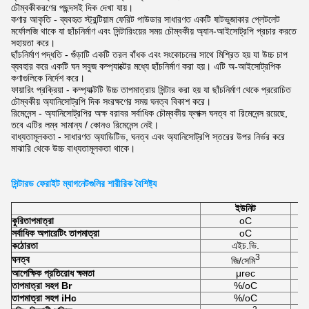
চৌম্বকীকরণের পছন্দসই দিক দেখা যায়।
কণার আকৃতি - ব্যবহৃত স্ট্রন্টিয়াম ফেরিট পাউডার সাধারণত একটি ষাটভুজাকার প্লেটলেট
মর্ফোলজি থাকে যা ছাঁচনির্মাণ এবং সিন্টারিংয়ের সময় চৌম্বকীয় অ্যান-আইসোট্রপি প্রচার করতে
সহায়তা করে।
ছাঁচনির্মাণ পদ্ধতি - গুঁড়াটি একটি তরল বাঁধক এবং সংকোচনের সাথে মিশ্রিত হয় যা উচ্চ চাপ
ব্যবহার করে একটি ঘন সবুজ কম্প্যাক্টের মধ্যে ছাঁচনির্মাণ করা হয়। এটি অ-আইসোট্রপিক
কণাগুলিকে নির্দেশ করে।
ফায়ারিং প্রক্রিয়া - কম্প্যাক্টটি উচ্চ তাপমাত্রায় সিন্টার করা হয় যা ছাঁচনির্মাণ থেকে প্ররোচিত
চৌম্বকীয় অ্যানিসোট্রপি দিক সংরক্ষণের সময় ঘনত্ব বিকাশ করে।
রিমেনেন্স - অ্যানিসোট্রপির অক্ষ বরাবর সর্বাধিক চৌম্বকীয় ফ্লাক্স ঘনত্ব বা রিমেনেন্স রয়েছে,
তবে এটির লম্ব সামান্য / কোনও রিমেনেন্স নেই।
বাধ্যতামূলকতা - সাধারণত অ্যাডিটিভ, ঘনত্ব এবং অ্যানিসোট্রপি স্তরের উপর নির্ভর করে
মাঝারি থেকে উচ্চ বাধ্যতামূলকতা থাকে।
সিন্টারড ফেরাইট ম্যাগনেটগুলির শারীরিক বৈশিষ্ট্য
ইউনিট
কুরি
তাপমাত্রা
oC
সর্বাধিক অপারেটিং তাপমাত্রা
oC
কঠোরতা
এইচ.ভি.
3
ঘনত্ব
জি/সেমি
আপেক্ষিক প্রতিরোধ ক্ষমতা
μrec
তাপমাত্রা সহগ Br
%/oC
তাপমাত্রা সহগ iHc
%/oC