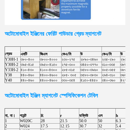
অটোমোবাইল ইঞ্জিনের ফেরিট পাউডার গ্রেড
ম্যাগনেট
গ্রেড
এমটি
জিএস
কেএ/মি
উ
কেএ/মি
উ
Y30H-1
৩৮০-৪০০
৩৮০০-৪০০০
২৩০-২৭৫
২৮৯০-৩৪৬০
২৩৫-২৯০
২৯৫০
Y30H-2
৩৯৫-৪১৫
৩৯৫০-৪১৫০
২৭৫-৩০০
৩৪৫০-৩৭৭০
৩১০-৩৩৫
৩৮৯০
Y33H-2
৪১০-৪৩০
৪১০০-৪৩০০
২৮৫-৩১৫
৩৫৮০-৩৯৬০
৩০৫-৩৫৫
৩৮৩০
Y38
৪৪০-৪৬০
৪৪০০-৪৬০০
২৮৫- ৩০৫
৩৫৮০-৩৮৩০
২৯৪-৩১০
৩৬৯০
Y40
৪৪০-৪৬০
৪৪০০-৪৬০০
৩৩০-৩৫৪
৪১৫০-৪৪৫০
৩৪০-৩৬০
৪২৭০
অটোমোবাইল ইঞ্জিন
ম্যাগনেট স্পেসিফিকেশন টেবিল
না, না।
পয়েন্ট
R
r
ডব্লিউ
এল
h
1
W020C
28
21.5
50.0
50
6.3
2
W024
17.5
12.15
30.7
32
5.4