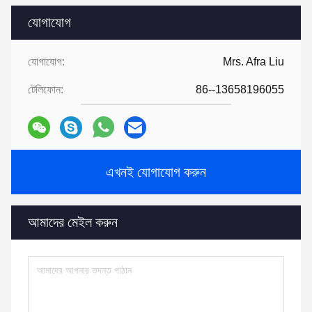
যোগাযোগ
যোগাযোগ:
Mrs. Afra Liu
টেলিফোন:
86--13658196055
এখনই যোগাযোগ করুন
আমাদের মেইল ​​করুন