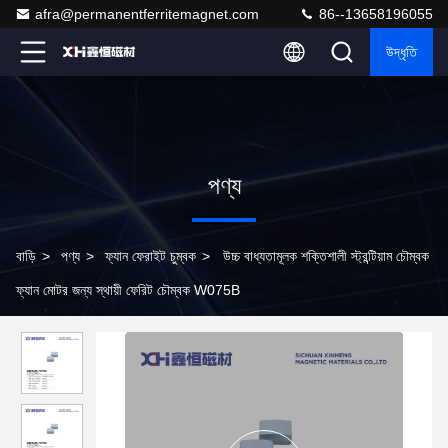
afra@permanentferritemagnet.com
86--13658196055
উদ্ধৃতি
পণ্য
বাড়ি
>
পণ্য
>
ফ্যান ফেরাইট চুম্বক
>
উচ্চ বাধ্যতামূলক শক্তিশালী স্ট্রন্টিয়াম চৌম্বক
ফ্যান মোটর জন্য স্থায়ী ফেরিট চৌম্বক W075B