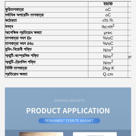
ইউনিট
কুরি
তাপমাত্রা
oC
সর্বাধিক অপারেটিং তাপমাত্রা
oC
কঠোরতা
এইচ.ভি.
3
ঘনত্ব
জি/সেমি
আপেক্ষিক প্রতিরোধ ক্ষমতা
μrec
তাপমাত্রা সহগ Br
%/oC
তাপমাত্রা সহগ iHc
%/oC
2
বন্ডিং-বিরোধী শক্তি
N/m
2
অ্যান্টি-কম্প্রেসিভ শক্তি
N/m
≥6.
2
অ্যান্টি-ট্রেনসিল শক্তি
N/m
নির্দিষ্ট তাপমাত্রা
J/kg·K
প্রতিরোধ ক্ষমতা
Q.cm