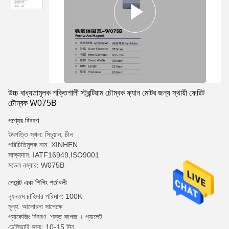
উচ্চ বাধ্যতামূলক শক্তিশালী স্ট্রন্টিয়াম চৌম্বক ফ্যান মোটর জন্য স্থায়ী ফেরিট
চৌম্বক W075B
পণ্যের বিবরণ
উৎপত্তি স্থল: সিচুয়ান, চীন
পরিচিতিমুলক নাম: XINHEN
সাক্ষ্যদান: IATF16949,ISO9001
মডেল নম্বার: W075B
পেমেন্ট এবং শিপিং শর্তাবলী
ন্যূনতম চাহিদার পরিমাণ: 100K
মূল্য: আলোচনা সাপেক্ষে
প্যাকেজিং বিবরণ: শক্ত কাগজ + প্যালেট
ডেলিভারি সময়: 10-15 দিন