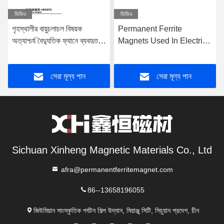
ভিডিও
ভিডিও
গৃহস্থালীর বায়ুচলাচল বিষয়ক
Permanent Ferrite
অত্যাশ্চর্য বৈদ্যুতিক ফ্যানে ব্যবহৃত
Magnets Used In Electric
স্থায়ী ফেরাইট চুম্বক
Fans That Provide Indoor
Air Circulation
সেরা মূল্য পান
সেরা মূল্য পান
Sichuan Xinheng Magnetic Materials Co., Ltd
afra@permanentferritemagnet.com
86--13658196055
জিউমিয়ান সাংস্কৃতিক পর্যটন শিল্প উদ্যান, মিয়াঞ্জু সিটি, সিচুয়ান প্রদেশ, চীন