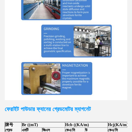
ফেরাইট পাউডার ফ্যানের গ্রেড
মোটর
ম্যাগনেট
牌号
Br ((mT)
Hcb ((KA/m)
Hcj(KA/m)
গ্রেড
এমটি
জিএস
কেএ/মি
উ
কেএ/মি
উ