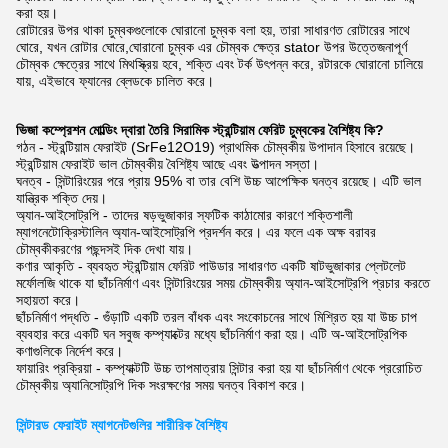
করা হয়।
রোটারের উপর থাকা চুম্বকগুলোকে ঘোরানো চুম্বক বলা হয়, তারা সাধারণত রোটারের সাথে
ঘোরে, যখন রোটার ঘোরে,ঘোরানো চুম্বক এর চৌম্বক ক্ষেত্র stator উপর উত্তেজনাপূর্ণ
চৌম্বক ক্ষেত্রের সাথে মিথস্ক্রিয় হবে, শক্তি এবং টর্ক উৎপন্ন করে, রটারকে ঘোরানো চালিয়ে
যায়, এইভাবে ফ্যানের ব্লেডকে চালিত করে।
ভিজা কম্প্রেশন মোল্ডিং দ্বারা তৈরি সিরামিক স্ট্রন্টিয়াম ফেরিট চুম্বকের বৈশিষ্ট্য কি?
গঠন - স্ট্রন্টিয়াম ফেরাইট (SrFe12O19) প্রাথমিক চৌম্বকীয় উপাদান হিসাবে রয়েছে।
স্ট্রন্টিয়াম ফেরাইট ভাল চৌম্বকীয় বৈশিষ্ট্য আছে এবং উত্পাদন সস্তা।
ঘনত্ব - সিন্টারিংয়ের পরে প্রায় 95% বা তার বেশি উচ্চ আপেক্ষিক ঘনত্ব রয়েছে। এটি ভাল
যান্ত্রিক শক্তি দেয়।
অ্যান-আইসোট্রপি - তাদের ষড়ভুজাকার স্ফটিক কাঠামোর কারণে শক্তিশালী
ম্যাগনেটোক্রিস্টালিন অ্যান-আইসোট্রপি প্রদর্শন করে। এর ফলে এক অক্ষ বরাবর
চৌম্বকীকরণের পছন্দসই দিক দেখা যায়।
কণার আকৃতি - ব্যবহৃত স্ট্রন্টিয়াম ফেরিট পাউডার সাধারণত একটি ষাটভুজাকার প্লেটলেট
মর্ফোলজি থাকে যা ছাঁচনির্মাণ এবং সিন্টারিংয়ের সময় চৌম্বকীয় অ্যান-আইসোট্রপি প্রচার করতে
সহায়তা করে।
ছাঁচনির্মাণ পদ্ধতি - গুঁড়াটি একটি তরল বাঁধক এবং সংকোচনের সাথে মিশ্রিত হয় যা উচ্চ চাপ
ব্যবহার করে একটি ঘন সবুজ কম্প্যাক্টের মধ্যে ছাঁচনির্মাণ করা হয়। এটি অ-আইসোট্রপিক
কণাগুলিকে নির্দেশ করে।
ফায়ারিং প্রক্রিয়া - কম্প্যাক্টটি উচ্চ তাপমাত্রায় সিন্টার করা হয় যা ছাঁচনির্মাণ থেকে প্ররোচিত
চৌম্বকীয় অ্যানিসোট্রপি দিক সংরক্ষণের সময় ঘনত্ব বিকাশ করে।
সিন্টারড ফেরাইট ম্যাগনেটগুলির শারীরিক বৈশিষ্ট্য