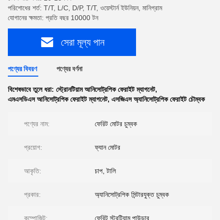
পরিশোধের শর্ত: T/T, L/C, D/P, T/T, ওয়েস্টার্ন ইউনিয়ন, মানিগ্রাম
যোগানের ক্ষমতা: প্রতি বছর 10000 টন
সেরা মূল্য পান
পণ্যের বিবরণ
পণ্যের বর্ণনা
বিশেষভাবে তুলে ধরা:
স্ট্রোনটিয়াম আনিসোট্রপিক ফেরাইট ম্যাগনেট
,
এমএসডিএস আনিসোট্রপিক ফেরাইট ম্যাগনেট
,
এসজিএস অ্যানিসোট্রপিক ফেরাইট চৌম্বক
পণ্যের নাম:
ফেরিট মোটর চুম্বক
প্রয়োগ:
ফ্যান মোটর
আকৃতি:
চাপ, টালি
প্রকার:
অ্যানিসোট্রপিক সিন্টারযুক্ত চুম্বক
কম্পোজিট:
ফেরিট স্ট্রন্টিয়াম পাউডার