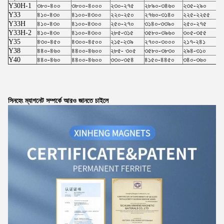
Y30H-1
৩৮০-৪০০
৩৮০০-৪০০০
২৩০-২৭৫
২৮৯০-৩৪৬০
২৩৫-২৯০
২
Y33
৪১০-৪৩০
৪১০০-৪৩০০
২২০-২৫০
২৭৬০-৩১৪০
২২৫-২২৫৫
২
Y33H
৪১০-৪৩০
৪১০০-৪৩০০
২৫০-২৭০
৩১৪০-৩৩৯০
২৫০-২৭৫
৩
Y33H-2
৪১০-৪৩০
৪১০০-৪৩০০
২৮৫-৩১৫
৩৫৮০-৩৯৬০
৩০৫-৩৫৫
৩
Y35
৪৩০-৪৫০
৪৩০০-৪৫০০
২১৫-২৩৯
২৭০০-৩০০০
২১৭-২৪১
২
Y38
৪৪০-৪৬০
৪৪০০-৪৬০০
২৮৫- ৩০৫
৩৫৮০-৩৮৩০
২৯৪-৩১০
৩
Y40
৪৪০-৪৬০
৪৪০০-৪৬০০
৩৩০-৩৫৪
৪১৫০-৪৪৫০
৩৪০-৩৬০
৪
সিনহেং ম্যাগনেট সম্পর্কে আরও জানতে চাইলে