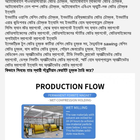
অটোমোবাইল পাওভারস্টিয়ারিং মোটর চৌম্বক, অটোমোবাইল ট্যাকলেট মোটর চৌম্বক,
অটোমোবাইল তেল পাম্প মোটর চৌম্বক, অটোমোবাইল এবিএস অ্যান্টি-লক মোটর চৌম্বক
ইত্যাদি
ইনভার্টার ওয়াশিং মেশিন মোটর চৌম্বক, ইনভার্টার রেফ্রিজারেটর মোটর চৌম্বক, ইনভার্টার
এয়ার কন্ডিশনার মোটর চৌম্বক ইত্যাদি সহ ইনভার্টার হোম অ্যাপ্লায়েন্স চৌম্বক
সিলিং ফ্যান মটর ম্যাগনেট, মেঝে ফ্যান ম্যাগনেট ইত্যাদি সহ ফ্যান মোটর ম্যাগনেট
মোটরসাইকেলের মোটর ম্যাগনেট, মোটরসাইকেলের স্টার্টার মোটর ম্যাগনেট, মোটরসাইকেলের
ফ্লাইহুইল ম্যাগনেট ম্যাগনেট ইত্যাদি
ইলেকট্রিক টুল মোটর চুম্বক কাটিয়া মেশিন মোটর চুম্বক সহ, বৈদ্যুতিক sawing মেশিন
মোটর চুম্বক, ঘাস কাটার মোটর চুম্বক, পেট্রল জেনারেটর চুম্বক, ইত্যাদি
মেডিকেল বেড অ্যাক্টিভেটর মোটর ম্যাগনেট, টিভি লিফটিং ব্র্যাকেট অ্যাক্টিভেটর মোটর
ম্যাগনেট, ডেস্ক লিফটিং অ্যাক্টিভেটর মোটর ম্যাগনেট, স্মার্ট হোম অ্যাপ্লায়েন্স অ্যাক্টিভেটর
মোটর ম্যাগনেট ইত্যাদি সহ অ্যাক্টিভেটর মোটর ম্যাগনেট
কিভাবে সিনহেং তার স্থায়ী স্ট্রন্টিয়াম ফেরাইট চুম্বক তৈরি করে?