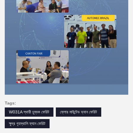
Tags:
W031A স্থায়ী চুম্বক ফেরিট
ফ্লোর মাউন্টেড ভ্যান ফেরিট
ক্ষুদ্র গৃহস্থালি ফ্যান ফেরিট