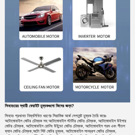
সিনহেংয়ের স্থায়ী ফেরাইট চুম্বকগুলো কিসের জন্য?
সিনহেং প্রধানত নিম্নলিখিত ধরণের সিরামিক আর্ক সেগমেন্ট চুম্বক তৈরি করেঃ
অটোমোবাইল মোটর চৌম্বক সহ অটোমোবাইল স্টার্টার মোটর চৌম্বক, অটোমোবাইল উইপার
মোটর চৌম্বক, অটোমোবাইল রোলিং উইন্ডো মোটর চৌম্বক, অটোমোবাইল গরম এবং শীতল
ফ্যান মোটর চৌম্বক,অটো সিট মোটর চুম্বক, অটোমোবাইল সানড্রপ মোটর চৌম্বক,