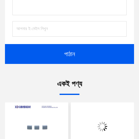
পাঠান
একই পণ্য