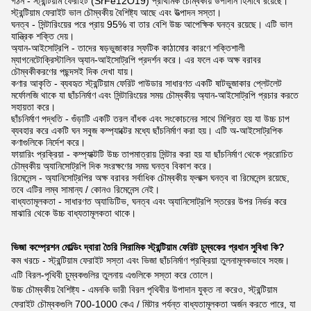
গঠন - স্ট্রন্টিয়াম ফেরাইট (SrFe12O19) প্রাথমিক চৌম্বকীয় উপাদান হিসাবে রয়েছে।
স্ট্রন্টিয়াম ফেরাইট ভাল চৌম্বকীয় বৈশিষ্ট্য আছে এবং উত্পাদন সস্তা।
ঘনত্ব - সিন্টারিংয়ের পরে প্রায় 95% বা তার বেশি উচ্চ আপেক্ষিক ঘনত্ব রয়েছে। এটি ভাল
যান্ত্রিক শক্তি দেয়।
অ্যান-আইসোট্রপি - তাদের ষড়ভুজাকার স্ফটিক কাঠামোর কারণে শক্তিশালী
ম্যাগনেটোক্রিস্টালিন অ্যান-আইসোট্রপি প্রদর্শন করে। এর ফলে এক অক্ষ বরাবর
চৌম্বকীকরণের পছন্দসই দিক দেখা যায়।
কণার আকৃতি - ব্যবহৃত স্ট্রন্টিয়াম ফেরিট পাউডার সাধারণত একটি ষাটভুজাকার প্লেটলেট
মর্ফোলজি থাকে যা ছাঁচনির্মাণ এবং সিন্টারিংয়ের সময় চৌম্বকীয় অ্যান-আইসোট্রপি প্রচার করতে
সহায়তা করে।
ছাঁচনির্মাণ পদ্ধতি - গুঁড়াটি একটি তরল বাঁধক এবং সংকোচনের সাথে মিশ্রিত হয় যা উচ্চ চাপ
ব্যবহার করে একটি ঘন সবুজ কম্প্যাক্টের মধ্যে ছাঁচনির্মাণ করা হয়। এটি অ-আইসোট্রপিক
কণাগুলিকে নির্দেশ করে।
ফায়ারিং প্রক্রিয়া - কম্প্যাক্টটি উচ্চ তাপমাত্রায় সিন্টার করা হয় যা ছাঁচনির্মাণ থেকে প্ররোচিত
চৌম্বকীয় অ্যানিসোট্রপি দিক সংরক্ষণের সময় ঘনত্ব বিকাশ করে।
রিমেনেন্স - অ্যানিসোট্রপির অক্ষ বরাবর সর্বাধিক চৌম্বকীয় ফ্লাক্স ঘনত্ব বা রিমেনেন্স রয়েছে,
তবে এটির লম্ব সামান্য / কোনও রিমেনেন্স নেই।
বাধ্যতামূলকতা - সাধারণত অ্যাডিটিভ, ঘনত্ব এবং অ্যানিসোট্রপি স্তরের উপর নির্ভর করে
মাঝারি থেকে উচ্চ বাধ্যতামূলকতা থাকে।
ভিজা কম্প্রেশন মোল্ডিং দ্বারা তৈরি সিরামিক স্ট্রন্টিয়াম ফেরিট চুম্বকের প্রধান সুবিধা কি?
কম খরচে - স্ট্রন্টিয়াম ফেরাইট সস্তা এবং ভিজা ছাঁচনির্মাণ প্রক্রিয়া তুলনামূলকভাবে সহজ।
এটি বিরল-পৃথিবী চুম্বকগুলির তুলনায় এগুলিকে সস্তা করে তোলে।
উচ্চ চৌম্বকীয় বৈশিষ্ট্য - এমনকি ভারী বিরল পৃথিবীর উপাদান যুক্ত না করেও, স্ট্রন্টিয়াম
ফেরাইট চৌম্বকগুলি 700-1000 কেএ / মিটার পর্যন্ত বাধ্যতামূলকতা অর্জন করতে পারে, যা