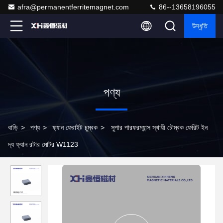
afra@permanentferritemagnet.com
86--13658196055
উদ্ধৃতি
পণ্য
বাড়ি
>
পণ্য
>
ফ্যান ফেরাইট চুম্বক
>
সুপার পারফরম্যান্স স্থায়ী চৌম্বক ফেরিট ইন
দ্য ফ্যান রটার মোটর W1123