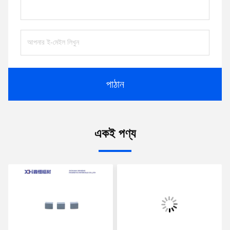
পাঠান
একই পণ্য