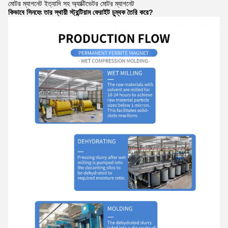
মোটর ম্যাগনেট ইত্যাদি সহ অ্যাক্টিভেটর মোটর ম্যাগনেট
কিভাবে সিনহেং তার স্থায়ী স্ট্রন্টিয়াম ফেরাইট চুম্বক তৈরি করে?