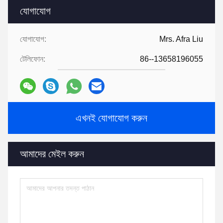
যোগাযোগ
যোগাযোগ:
Mrs. Afra Liu
টেলিফোন:
86--13658196055
এখনই যোগাযোগ করুন
আমাদের মেইল ​​করুন