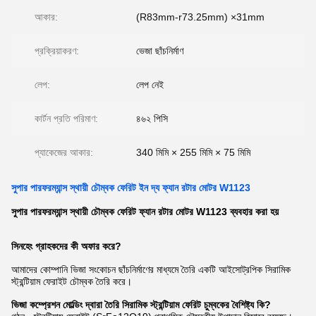
আকার:
(R83mm-r73.25mm) ×31mm
প্রক্রিয়াকরণ:
ভেজা ছাঁচনির্মাণ
লেপ:
লেপ নেই
কার্টন প্রতি পরিমাণ:
৪৬২ পিসি
প্যাকেজের আকার:
340 মিমি × 255 মিমি × 75 মিমি
সুপার পারফরম্যান্স স্থায়ী চৌম্বক ফেরিট ইন দ্য ফ্যান রটার মোটর W1123
সুপার পারফরম্যান্স স্থায়ী চৌম্বক ফেরিট ফ্যান রটার মোটর W1123 ব্যবহার করা হয়
সিনহেং গ্রাহকদের কী অফার করে?
আমাদের কোম্পানি ভিজা সংকোচন ছাঁচনির্মাণের মাধ্যমে তৈরি একটি আইসোট্রপিক সিরামিক
স্ট্রন্টিয়াম ফেরাইট চৌম্বক তৈরি করে।
ভিজা কম্প্রেশন মোল্ডিং দ্বারা তৈরি সিরামিক স্ট্রন্টিয়াম ফেরিট চুম্বকের বৈশিষ্ট্য কি?