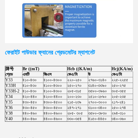
ফেরাইট পাউডার ফ্যানের গ্রেড
মোটর
ম্যাগনেট
牌号
Br ((mT)
Hcb ((KA/m)
Hcj(KA/m)
গ্রেড
এমটি
জিএস
কেএ/মি
উ
কেএ/মি
উ
Y33
৪১০-৪৩০
৪১০০-৪৩০০
২২০-২৫০
২৭৬০-৩১৪০
২২৫-২২৫৫
২৮
Y33H
৪১০-৪৩০
৪১০০-৪৩০০
২৫০-২৭০
৩১৪০-৩৩৯০
২৫০-২৭৫
৩১
Y33H-2
৪১০-৪৩০
৪১০০-৪৩০০
২৮৫-৩১৫
৩৫৮০-৩৯৬০
৩০৫-৩৫৫
৩৮
Y34
৪২০-৪৪০
৪২০০-৪৪০০
২০০-২৩০
২৫১০-২৮৯০
২০৫-২৩৫
২৫
Y35
৪৩০-৪৫০
৪৩০০-৪৫০০
২১৫-২৩৯
২৭০০-৩০০০
২১৭-২৪১
২৭
Y36
৪৩০-৪৫০
৪৩০০-৪৫০০
২৪৭-২৭১
৩১০০-৩৪০০
২৫০-২৭৪
৩১
Y38
৪৪০-৪৬০
৪৪০০-৪৬০০
২৮৫- ৩০৫
৩৫৮০-৩৮৩০
২৯৪-৩১০
৩৬
Y40
৪৪০-৪৬০
৪৪০০-৪৬০০
৩৩০-৩৫৪
৪১৫০-৪৪৫০
৩৪০-৩৬০
৪২