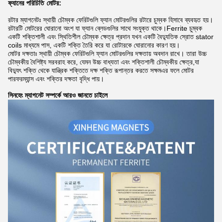
ফ্যানের পরিচিতি
মোটর:
রটার ম্যাগনেটঃ স্থায়ী চৌম্বক ফেরিটগুলি ফ্যান মোটরগুলির রটারে চুম্বক হিসাবে ব্যবহৃত হয়।
রটারটি মোটরের ঘোরানো অংশ যা ফ্যান ব্লেডগুলির সাথে সংযুক্ত থাকে।Ferrite চুম্বক
একটি শক্তিশালী এবং স্থিতিশীল চৌম্বক ক্ষেত্র প্রদান যখন একটি বৈদ্যুতিক স্রোত stator
coils মাধ্যমে পাস, একটি শক্তি তৈরি করে যা রোটারকে ঘোরানোর কারণ হয়।
মোটর দক্ষতাঃ স্থায়ী চৌম্বক ফেরিটগুলি ফ্যান মোটরগুলির দক্ষতায় অবদান রাখে। তারা উচ্চ
চৌম্বকীয় বৈশিষ্ট্য সরবরাহ করে, যেমন উচ্চ বাধ্যতা এবং শক্তিশালী চৌম্বকীয় ক্ষেত্র,যা
বিদ্যুৎ শক্তি থেকে যান্ত্রিক শক্তিতে দক্ষ শক্তি রূপান্তর করতে সক্ষমএর ফলে মোটর
পারফরম্যান্স এবং শক্তির দক্ষতা বৃদ্ধি পায়।
সিনহেং ম্যাগনেট সম্পর্কে আরও জানতে চাইলে