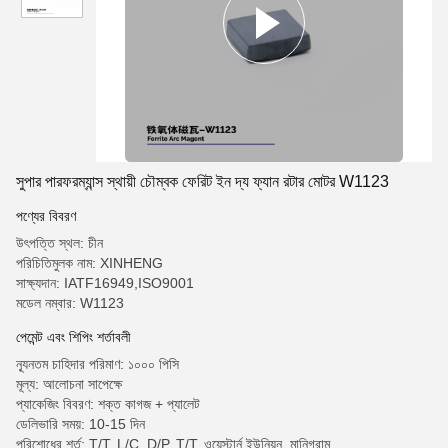
সুপার পারফরম্যান্স স্থায়ী চৌম্বক ফেরিট ইন দ্য ফ্যান রটার মোটর W1123
পণ্যের বিবরণ
উৎপত্তি স্থল: চীন
পরিচিতিমুলক নাম: XINHENG
সাক্ষ্যদান: IATF16949,ISO9001
মডেল নম্বার: W1123
পেমেন্ট এবং শিপিং শর্তাবলী
ন্যূনতম চাহিদার পরিমাণ: ১০০০ পিসি
মূল্য: আলোচনা সাপেক্ষে
প্যাকেজিং বিবরণ: শক্ত কাগজ + প্যালেট
ডেলিভারি সময়: 10-15 দিন
পরিশোধের শর্ত: T/T, L/C, D/P, T/T, ওয়েস্টার্ন ইউনিয়ন, মানিগ্রাম