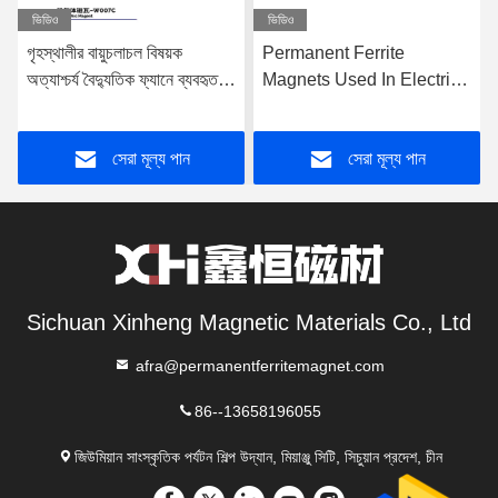
ভিডিও
ভিডিও
গৃহস্থালীর বায়ুচলাচল বিষয়ক
Permanent Ferrite
অত্যাশ্চর্য বৈদ্যুতিক ফ্যানে ব্যবহৃত
Magnets Used In Electric
স্থায়ী ফেরাইট চুম্বক
Fans That Provide Indoor
Air Circulation
সেরা মূল্য পান
সেরা মূল্য পান
Sichuan Xinheng Magnetic Materials Co., Ltd
afra@permanentferritemagnet.com
86--13658196055
জিউমিয়ান সাংস্কৃতিক পর্যটন শিল্প উদ্যান, মিয়াঞ্জু সিটি, সিচুয়ান প্রদেশ, চীন