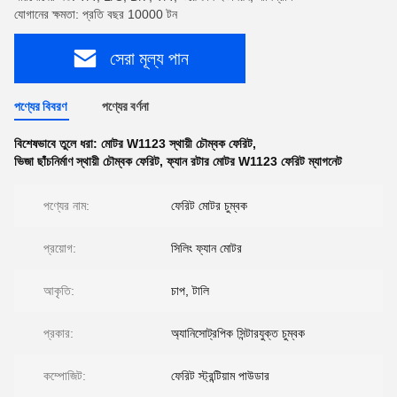
যোগানের ক্ষমতা: প্রতি বছর 10000 টন
সেরা মূল্য পান
পণ্যের বিবরণ
পণ্যের বর্ণনা
বিশেষভাবে তুলে ধরা:
মোটর W1123 স্থায়ী চৌম্বক ফেরিট
,
ভিজা ছাঁচনির্মাণ স্থায়ী চৌম্বক ফেরিট
,
ফ্যান রটার মোটর W1123 ফেরিট ম্যাগনেট
পণ্যের নাম:
ফেরিট মোটর চুম্বক
প্রয়োগ:
সিলিং ফ্যান মোটর
আকৃতি:
চাপ, টালি
প্রকার:
অ্যানিসোট্রপিক সিন্টারযুক্ত চুম্বক
কম্পোজিট:
ফেরিট স্ট্রন্টিয়াম পাউডার