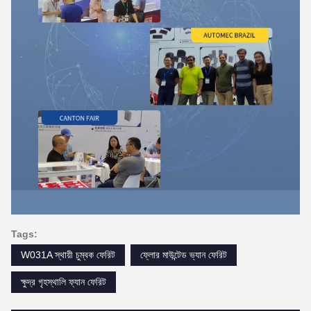
Tags:
W031A স্থায়ী চুম্বক ফেরিট
ফ্লোর মাউন্টেড ভ্যান ফেরিট
ক্ষুদ্র গৃহস্থালি ফ্যান ফেরিট