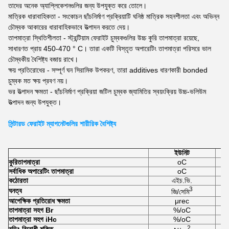
তাদের অনেক অ্যাপ্লিকেশনগুলির জন্য উপযুক্ত করে তোলে।
মাত্রিক ধারাবাহিকতা - সংকোচন ছাঁচনির্মাণ প্রক্রিয়াটি ঘনিষ্ঠ মাত্রিক সহনশীলতা এবং অভিন্ন
চৌম্বক আকারের ধারাবাহিকভাবে উত্পাদন করতে দেয়।
তাপমাত্রা স্থিতিশীলতা - স্ট্রন্টিয়াম ফেরাইট চুম্বকগুলির উচ্চ কুরি তাপমাত্রা রয়েছে,
সাধারণত প্রায় 450-470 ° C। তারা একটি বিস্তৃত অপারেটিং তাপমাত্রা পরিসরে ভাল
চৌম্বকীয় বৈশিষ্ট্য বজায় রাখে।
ক্ষয় প্রতিরোধের - সম্পূর্ণ ঘন সিরামিক উপকরণ, তারা additives ধারণকারী bonded
চুম্বক মত ক্ষয় প্রবণ নয়।
ভর উত্পাদন ক্ষমতা - ছাঁচনির্মাণ প্রক্রিয়া জটিল চুম্বক জ্যামিতির স্বয়ংক্রিয় উচ্চ-ভলিউম
উত্পাদন জন্য উপযুক্ত।
সিন্টারড ফেরাইট ম্যাগনেটগুলির শারীরিক বৈশিষ্ট্য
ইউনিট
কুরি
তাপমাত্রা
oC
সর্বাধিক অপারেটিং তাপমাত্রা
oC
কঠোরতা
এইচ.ভি.
3
ঘনত্ব
জি/সেমি
আপেক্ষিক প্রতিরোধ ক্ষমতা
μrec
তাপমাত্রা সহগ Br
%/oC
তাপমাত্রা সহগ iHc
%/oC
2