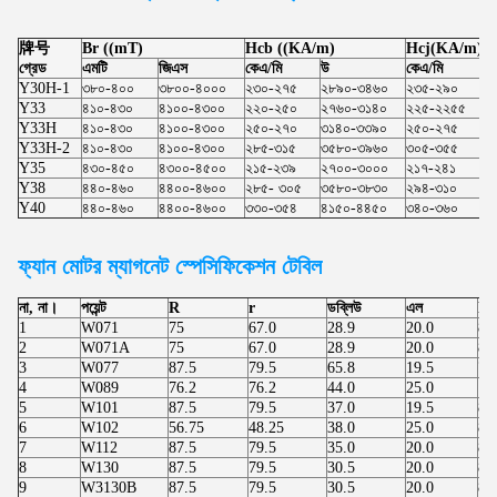
牌号
Br ((mT)
Hcb ((KA/m)
Hcj(KA/m)
গ্রেড
এমটি
জিএস
কেএ/মি
উ
কেএ/মি
উ
Y30H-1
৩৮০-৪০০
৩৮০০-৪০০০
২৩০-২৭৫
২৮৯০-৩৪৬০
২৩৫-২৯০
২
Y33
৪১০-৪৩০
৪১০০-৪৩০০
২২০-২৫০
২৭৬০-৩১৪০
২২৫-২২৫৫
২
Y33H
৪১০-৪৩০
৪১০০-৪৩০০
২৫০-২৭০
৩১৪০-৩৩৯০
২৫০-২৭৫
৩
Y33H-2
৪১০-৪৩০
৪১০০-৪৩০০
২৮৫-৩১৫
৩৫৮০-৩৯৬০
৩০৫-৩৫৫
৩
Y35
৪৩০-৪৫০
৪৩০০-৪৫০০
২১৫-২৩৯
২৭০০-৩০০০
২১৭-২৪১
২
Y38
৪৪০-৪৬০
৪৪০০-৪৬০০
২৮৫- ৩০৫
৩৫৮০-৩৮৩০
২৯৪-৩১০
৩
Y40
৪৪০-৪৬০
৪৪০০-৪৬০০
৩৩০-৩৫৪
৪১৫০-৪৪৫০
৩৪০-৩৬০
৪
ফ্যান মোটর
ম্যাগনেট স্পেসিফিকেশন টেবিল
না, না।
পয়েন্ট
R
r
ডব্লিউ
এল
h
1
W071
75
67.0
28.9
20.0
8.
2
W071A
75
67.0
28.9
20.0
8.
3
W077
87.5
79.5
65.8
19.5
7.
4
W089
76.2
76.2
44.0
25.0
10
5
W101
87.5
79.5
37.0
19.5
8.
6
W102
56.75
48.25
38.0
25.0
8.
7
W112
87.5
79.5
35.0
20.0
8.
8
W130
87.5
79.5
30.5
20.0
8.
9
W3130B
87.5
79.5
30.5
20.0
8.