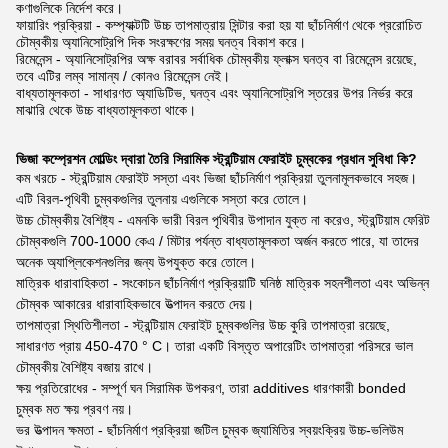
কণাগুলিকে নির্দেশ করে।
ফায়ারিং প্রক্রিয়া - কম্প্যাক্টটি উচ্চ তাপমাত্রায় সিন্টার করা হয় যা ছাঁচনির্মাণ থেকে প্ররোচিত
চৌম্বকীয় অ্যানিসোট্রপি দিক সংরক্ষণের সময় ঘনত্ব বিকাশ করে।
রিমেনেন্স - অ্যানিসোট্রপির অক্ষ বরাবর সর্বাধিক চৌম্বকীয় ফ্লাক্স ঘনত্ব বা রিমেনেন্স রয়েছে,
তবে এটির লম্ব সামান্য / কোনও রিমেনেন্স নেই।
বাধ্যতামূলকতা - সাধারণত অ্যাডিটিভ, ঘনত্ব এবং অ্যানিসোট্রপি স্তরের উপর নির্ভর করে
মাঝারি থেকে উচ্চ বাধ্যতামূলকতা থাকে।
ভিজা কম্প্রেশন মোল্ডিং দ্বারা তৈরি সিরামিক স্ট্রন্টিয়াম ফেরাইট চুম্বকের প্রধান সুবিধা কি?
কম খরচে - স্ট্রন্টিয়াম ফেরাইট সস্তা এবং ভিজা ছাঁচনির্মাণ প্রক্রিয়া তুলনামূলকভাবে সহজ।
এটি বিরল-পৃথিবী চুম্বকগুলির তুলনায় এগুলিকে সস্তা করে তোলে।
উচ্চ চৌম্বকীয় বৈশিষ্ট্য - এমনকি ভারী বিরল পৃথিবীর উপাদান যুক্ত না করেও, স্ট্রন্টিয়াম ফেরিট
চৌম্বকগুলি 700-1000 কেএ / মিটার পর্যন্ত বাধ্যতামূলকতা অর্জন করতে পারে, যা তাদের
অনেক অ্যাপ্লিকেশনগুলির জন্য উপযুক্ত করে তোলে।
মাত্রিক ধারাবাহিকতা - সংকোচন ছাঁচনির্মাণ প্রক্রিয়াটি ঘনিষ্ঠ মাত্রিক সহনশীলতা এবং অভিন্ন
চৌম্বক আকারের ধারাবাহিকভাবে উত্পাদন করতে দেয়।
তাপমাত্রা স্থিতিশীলতা - স্ট্রন্টিয়াম ফেরাইট চুম্বকগুলির উচ্চ কুরি তাপমাত্রা রয়েছে,
সাধারণত প্রায় 450-470 ° C। তারা একটি বিস্তৃত অপারেটিং তাপমাত্রা পরিসরে ভাল
চৌম্বকীয় বৈশিষ্ট্য বজায় রাখে।
ক্ষয় প্রতিরোধের - সম্পূর্ণ ঘন সিরামিক উপকরণ, তারা additives ধারণকারী bonded
চুম্বক মত ক্ষয় প্রবণ নয়।
ভর উত্পাদন ক্ষমতা - ছাঁচনির্মাণ প্রক্রিয়া জটিল চুম্বক জ্যামিতির স্বয়ংক্রিয় উচ্চ-ভলিউম