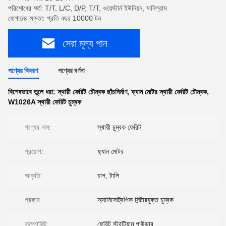
পরিশোধের শর্ত: T/T, L/C, D/P, T/T, ওয়েস্টার্ন ইউনিয়ন, মানিগ্রাম
যোগানের ক্ষমতা: প্রতি বছর 10000 টন
সেরা মূল্য পান
পণ্যের বিবরণ
পণ্যের বর্ণনা
বিশেষভাবে তুলে ধরা:
স্থায়ী ফেরিট চৌম্বক ছাঁচনির্মাণ
,
ফ্যান মোটর স্থায়ী ফেরিট চৌম্বক
,
W1026A স্থায়ী ফেরিট চুম্বক
পণ্যের নাম:
স্থায়ী চুম্বক ফেরিট
প্রয়োগ:
ফ্যান মোটর
আকৃতি:
চাপ, টালি
প্রকার:
অ্যানিসোট্রপিক সিন্টারযুক্ত চুম্বক
কম্পোজিট:
ফেরিট স্ট্রন্টিয়াম পাউডার