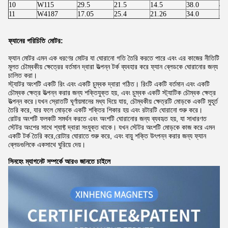
10
W115
29.5
21.5
14.5
38.0
8.
11
W4187
17.05
25.4
21.26
34.0
5.
ফ্যানের পরিচিতি
মোটর:
ফ্যান মোটর এমন এক ধরণের মোটর যা ঘোরানো গতি তৈরি করতে পারে এবং এর কাজের নীতিটি
মূলত চৌম্বকীয় ক্ষেত্রের বর্তমান দ্বারা উত্পন্ন টর্ক ব্যবহার করে ফ্যান ব্লেডকে ঘোরানোর জন্য
চালিত করা।
স্ট্যাটর অংশটি একটি রিং এবং একটি চুম্বক দ্বারা গঠিত। রিংটি একটি বর্তমান এবং একটি
চৌম্বক ক্ষেত্র উত্পন্ন করার জন্য শক্তিযুক্ত হয়, এবং চুম্বক একটি স্ট্যাটিক চৌম্বক ক্ষেত্র
উত্পন্ন করে।যখন স্রোতটি ঘূর্ণায়মানের মধ্য দিয়ে যায়, চৌম্বকীয় ক্ষেত্রটি মোড়কে একটি মুহূর্ত
তৈরি করে, যার ফলে মোড়কে একটি শক্তির শিকার হয় এবং রটারটি ঘোরানো শুরু করে।
রোটর অংশটি ফলকটি সমর্থন করতে এবং অংশটি ঘোরানোর জন্য ব্যবহৃত হয়, যা সাধারণত
স্টেটর অংশের সাথে শ্যাফ্ট দ্বারা সংযুক্ত থাকে। যখন স্টেটর অংশটি মোড়কে কাজ করে এমন
একটি টর্ক তৈরি করে,রোটার ঘোরাতে শুরু করে, এবং বায়ু শক্তি উৎপন্ন করার জন্য ফ্যান
ব্লেডগুলিকে একসাথে ঘুরিয়ে দেয়।
সিনহেং ম্যাগনেট সম্পর্কে আরও জানতে চাইলে