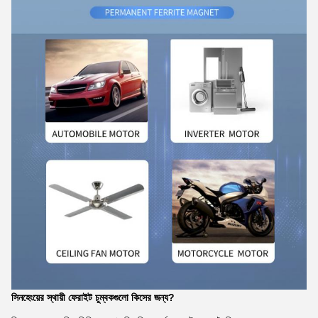
সিনহেংয়ের স্থায়ী ফেরাইট চুম্বকগুলো কিসের জন্য?