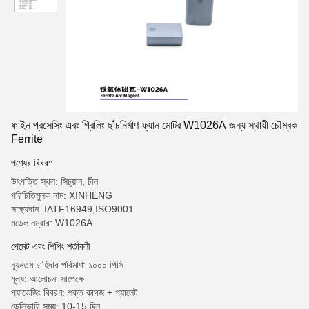
ফাইন প্রসেসিং এবং গ্রিলিং ছাঁচনির্মাণ ফ্যান মোটর W1026A জন্য স্থায়ী চৌম্বক
Ferrite
পণ্যের বিবরণ
উৎপত্তি স্থল: সিচুয়ান, চীন
পরিচিতিমুলক নাম: XINHENG
সাক্ষ্যদান: IATF16949,ISO9001
মডেল নম্বার: W1026A
পেমেন্ট এবং শিপিং শর্তাবলী
ন্যূনতম চাহিদার পরিমাণ: ১০০০ পিসি
মূল্য: আলোচনা সাপেক্ষে
প্যাকেজিং বিবরণ: শক্ত কাগজ + প্যালেট
ডেলিভারি সময়: 10-15 দিন