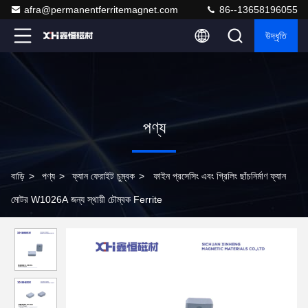
afra@permanentferritemagnet.com
86--13658196055
উদ্ধৃতি
পণ্য
বাড়ি
>
পণ্য
>
ফ্যান ফেরাইট চুম্বক
>
ফাইন প্রসেসিং এবং গ্রিলিং ছাঁচনির্মাণ ফ্যান
মোটর W1026A জন্য স্থায়ী চৌম্বক Ferrite