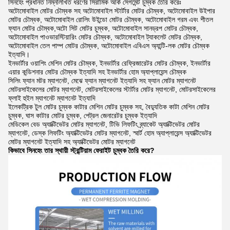
সিনহেং প্রধানত নিম্নলিখিত ধরণের সিরামিক আর্ক সেগমেন্ট চুম্বক তৈরি করেঃ
অটোমোবাইল মোটর চৌম্বক সহ অটোমোবাইল স্টার্টার মোটর চৌম্বক, অটোমোবাইল উইপার
মোটর চৌম্বক, অটোমোবাইল রোলিং উইন্ডো মোটর চৌম্বক, অটোমোবাইল গরম এবং শীতল
ফ্যান মোটর চৌম্বক,অটো সিট মোটর চুম্বক, অটোমোবাইল সানড্রপ মোটর চৌম্বক,
অটোমোবাইল পাওভারস্টিয়ারিং মোটর চৌম্বক, অটোমোবাইল ট্যাকলেট মোটর চৌম্বক,
অটোমোবাইল তেল পাম্প মোটর চৌম্বক, অটোমোবাইল এবিএস অ্যান্টি-লক মোটর চৌম্বক
ইত্যাদি।
ইনভার্টার ওয়াশিং মেশিন মোটর চৌম্বক, ইনভার্টার রেফ্রিজারেটর মোটর চৌম্বক, ইনভার্টার
এয়ার কন্ডিশনার মোটর চৌম্বক ইত্যাদি সহ ইনভার্টার হোম অ্যাপ্লায়েন্স চৌম্বক
সিলিং ফ্যান মটর ম্যাগনেট, মেঝে ফ্যান ম্যাগনেট ইত্যাদি সহ ফ্যান মোটর ম্যাগনেট
মোটরসাইকেলের মোটর ম্যাগনেট, মোটরসাইকেলের স্টার্টার মোটর ম্যাগনেট, মোটরসাইকেলের
ফ্লাই হুইল ম্যাগনেট ম্যাগনেট ইত্যাদি
ইলেকট্রিক টুল মোটর চুম্বক কাটার মেশিন মোটর চুম্বক সহ, বৈদ্যুতিক কাটা মেশিন মোটর
চুম্বক, ঘাস কাটার মোটর চুম্বক, পেট্রল জেনারেটর চুম্বক ইত্যাদি
মেডিকেল বেড অ্যাক্টিভেটর মোটর ম্যাগনেট, টিভি লিফটিং ব্র্যাকেট অ্যাক্টিভেটর মোটর
ম্যাগনেট, ডেস্ক লিফটিং অ্যাক্টিভেটর মোটর ম্যাগনেট, স্মার্ট হোম অ্যাপ্লায়েন্স অ্যাক্টিভেটর
মোটর ম্যাগনেট ইত্যাদি সহ অ্যাক্টিভেটর মোটর ম্যাগনেট
কিভাবে সিনহেং তার স্থায়ী স্ট্রন্টিয়াম ফেরাইট চুম্বক তৈরি করে?