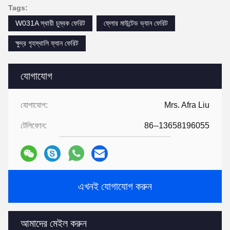
Tags:
W031A স্থায়ী চুম্বক ফেরিট
ফ্লোর মাউন্টেড ভ্যান ফেরিট
ক্ষুদ্র গৃহস্থালি ফ্যান ফেরিট
যোগাযোগ
যোগাযোগ:
Mrs. Afra Liu
টেলিফোন:
86--13658196055
এখনই যোগাযোগ করুন
আমাদের মেইল ​​করুন