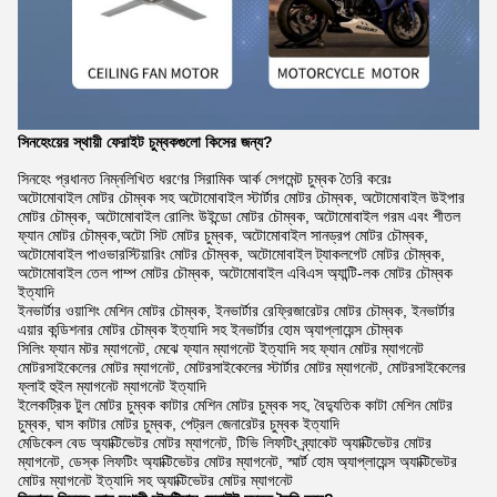
সিনহেংয়ের স্থায়ী ফেরাইট চুম্বকগুলো কিসের জন্য?
সিনহেং প্রধানত নিম্নলিখিত ধরণের সিরামিক আর্ক সেগমেন্ট চুম্বক তৈরি করেঃ
অটোমোবাইল মোটর চৌম্বক সহ অটোমোবাইল স্টার্টার মোটর চৌম্বক, অটোমোবাইল উইপার
মোটর চৌম্বক, অটোমোবাইল রোলিং উইন্ডো মোটর চৌম্বক, অটোমোবাইল গরম এবং শীতল
ফ্যান মোটর চৌম্বক,অটো সিট মোটর চুম্বক, অটোমোবাইল সানড্রপ মোটর চৌম্বক,
অটোমোবাইল পাওভারস্টিয়ারিং মোটর চৌম্বক, অটোমোবাইল ট্যাকলগেট মোটর চৌম্বক,
অটোমোবাইল তেল পাম্প মোটর চৌম্বক, অটোমোবাইল এবিএস অ্যান্টি-লক মোটর চৌম্বক
ইত্যাদি
ইনভার্টার ওয়াশিং মেশিন মোটর চৌম্বক, ইনভার্টার রেফ্রিজারেটর মোটর চৌম্বক, ইনভার্টার
এয়ার কন্ডিশনার মোটর চৌম্বক ইত্যাদি সহ ইনভার্টার হোম অ্যাপ্লায়েন্স চৌম্বক
সিলিং ফ্যান মটর ম্যাগনেট, মেঝে ফ্যান ম্যাগনেট ইত্যাদি সহ ফ্যান মোটর ম্যাগনেট
মোটরসাইকেলের মোটর ম্যাগনেট, মোটরসাইকেলের স্টার্টার মোটর ম্যাগনেট, মোটরসাইকেলের
ফ্লাই হুইল ম্যাগনেট ম্যাগনেট ইত্যাদি
ইলেকট্রিক টুল মোটর চুম্বক কাটার মেশিন মোটর চুম্বক সহ, বৈদ্যুতিক কাটা মেশিন মোটর
চুম্বক, ঘাস কাটার মোটর চুম্বক, পেট্রল জেনারেটর চুম্বক ইত্যাদি
মেডিকেল বেড অ্যাক্টিভেটর মোটর ম্যাগনেট, টিভি লিফটিং ব্র্যাকেট অ্যাক্টিভেটর মোটর
ম্যাগনেট, ডেস্ক লিফটিং অ্যাক্টিভেটর মোটর ম্যাগনেট, স্মার্ট হোম অ্যাপ্লায়েন্স অ্যাক্টিভেটর
মোটর ম্যাগনেট ইত্যাদি সহ অ্যাক্টিভেটর মোটর ম্যাগনেট