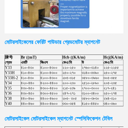
মোটরসাইকেলের ফেরিট পাউডার গ্রেড
মোটর
ম্যাগনেট
牌号
Br ((mT)
Hcb ((KA/m)
Hcj(KA/m)
গ্রেড
এমটি
জিএস
কেএ/মি
উ
কেএ/মি
উ
Y33
৪১০-৪৩০
৪১০০-৪৩০০
২২০-২৫০
২৭৬০-৩১৪০
২২৫-২২৫৫
২৮
Y33H
৪১০-৪৩০
৪১০০-৪৩০০
২৫০-২৭০
৩১৪০-৩৩৯০
২৫০-২৭৫
৩১
Y33H-2
৪১০-৪৩০
৪১০০-৪৩০০
২৮৫-৩১৫
৩৫৮০-৩৯৬০
৩০৫-৩৫৫
৩৮
Y34
৪২০-৪৪০
৪২০০-৪৪০০
২০০-২৩০
২৫১০-২৮৯০
২০৫-২৩৫
২৫
Y35
৪৩০-৪৫০
৪৩০০-৪৫০০
২১৫-২৩৯
২৭০০-৩০০০
২১৭-২৪১
২৭
Y36
৪৩০-৪৫০
৪৩০০-৪৫০০
২৪৭-২৭১
৩১০০-৩৪০০
২৫০-২৭৪
৩১
Y38
৪৪০-৪৬০
৪৪০০-৪৬০০
২৮৫- ৩০৫
৩৫৮০-৩৮৩০
২৯৪-৩১০
৩৬
Y40
৪৪০-৪৬০
৪৪০০-৪৬০০
৩৩০-৩৫৪
৪১৫০-৪৪৫০
৩৪০-৩৬০
৪২
মোটরসাইকেল মোটরসাইকেল
ম্যাগনেট স্পেসিফিকেশন টেবিল