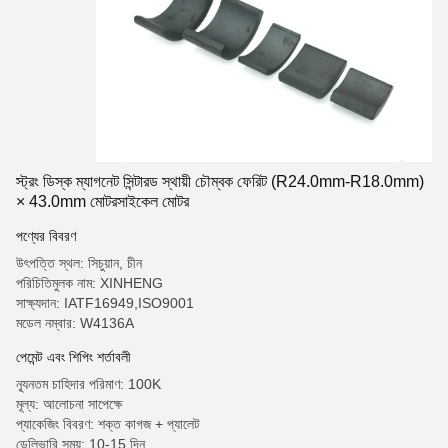
স্ট্রং ডিস্ক ম্যাগনেট সিন্টারড স্থায়ী চৌম্বক ফেরিট (R24.0mm-R18.0mm)
× 43.0mm মোটরসাইকেল মোটর
পণ্যের বিবরণ
উৎপত্তি স্থল: সিচুয়ান, চীন
পরিচিতিমুলক নাম: XINHENG
সাক্ষ্যদান: IATF16949,ISO9001
মডেল নম্বার: W4136A
পেমেন্ট এবং শিপিং শর্তাবলী
ন্যূনতম চাহিদার পরিমাণ: 100K
মূল্য: আলোচনা সাপেক্ষে
প্যাকেজিং বিবরণ: শক্ত কাগজ + প্যালেট
ডেলিভারি সময়: 10-15 দিন