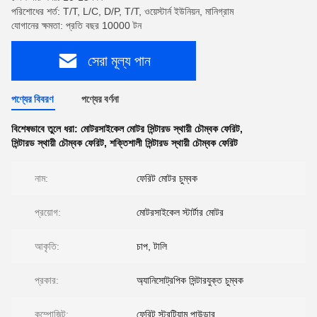
পরিশোধের শর্ত: T/T, L/C, D/P, T/T, ওয়েস্টার্ন ইউনিয়ন, মানিগ্রাম
যোগানের ক্ষমতা: প্রতি বছর 10000 টন
সেরা মূল্য পান
পণ্যের বিবরণ
পণ্যের বর্ণনা
বিশেষভাবে তুলে ধরা:
মোটরসাইকেল মোটর সিন্টারড স্থায়ী চৌম্বক ফেরিট
,
সিন্টারড স্থায়ী চৌম্বক ফেরিট
,
শক্তিশালী সিন্টারড স্থায়ী চৌম্বক ফেরিট
নাম:
ফেরিট মোটর চুম্বক
প্রয়োগ:
মোটরসাইকেল স্টার্টার মোটর
আকৃতি:
চাপ, টালি
প্রকার:
অ্যানিসোট্রপিক সিন্টারযুক্ত চুম্বক
কম্পোজিট:
ফেরিট স্ট্রন্টিয়াম পাউডার