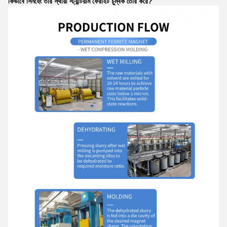
কিভাবে সিনহেং তার স্থায়ী স্ট্রন্টিয়াম ফেরাইট চুম্বক তৈরি করে?