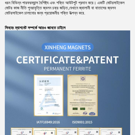
ধরন বিভিন্ন পারফরম্যান্স বৈশিষ্ট্য এবং শক্তি আউটপুট প্রদান করে। একটি মোটরসাইকেল
মোটর কাজ নীতি পুনরাবৃত্তি জ্বলন চক্র জড়িত,যেখানে জ্বালানী বা বাতাসের জ্বলন
মোটরসাইকেল চালানোর জন্য প্রয়োজনীয় শক্তি উত্পন্ন করে.
সিনহেং ম্যাগনেট সম্পর্কে আরও জানতে চাইলে