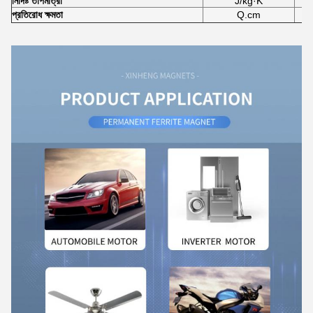
নির্দিষ্ট তাপমাত্রা
J/kg·K
প্রতিরোধ ক্ষমতা
Q.cm