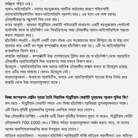
যান্ত্রিক শক্তি দেয়।
অ্যান-আইসোট্রপি - তাদের ষড়ভুজাকার স্ফটিক কাঠামোর কারণে শক্তিশালী
ম্যাগনেটোক্রিস্টালিন অ্যান-আইসোট্রপি প্রদর্শন করে। এর ফলে এক অক্ষ বরাবর
চৌম্বকীকরণের পছন্দসই দিক দেখা যায়।
কণার আকৃতি - ব্যবহৃত স্ট্রন্টিয়াম ফেরাইট পাউডারটি সাধারণত একটি ষড়ভুজাকার প্লেটলেট
মর্ফোলজি থাকে যা ছাঁচনির্মাণ এবং সিনট্রেশনের সময় চৌম্বকীয় অ্যান-আইসোট্রপিকে প্রচার
করতে সহায়তা করে।
ছাঁচনির্মাণ পদ্ধতি - গুঁড়াটি একটি তরল বাঁধক এবং সংকোচনের সাথে মিশ্রিত হয় যা উচ্চ চাপ
ব্যবহার করে একটি ঘন সবুজ কম্প্যাক্টের মধ্যে ছাঁচনির্মাণ করা হয়। এটি অ-আইসোট্রপিক
কণাগুলিকে নির্দেশ করে।
ফায়ারিং প্রক্রিয়া - কম্প্যাক্টটি উচ্চ তাপমাত্রায় সিন্টার করা হয় যা ছাঁচনির্মাণ থেকে প্ররোচিত
চৌম্বকীয় অ্যানিসোট্রপি দিক সংরক্ষণের সময় ঘনত্ব বিকাশ করে।
রিমেনেন্স - অ্যানিসোট্রপির অক্ষ বরাবর সর্বাধিক চৌম্বকীয় ফ্লাক্স ঘনত্ব বা রিমেনেন্স রয়েছে,
তবে এটির লম্ব সামান্য / কোনও রিমেনেন্স নেই।
বাধ্যতামূলকতা - সাধারণত অ্যাডিটিভ, ঘনত্ব এবং অ্যানিসোট্রপি স্তরের উপর নির্ভর করে
মাঝারি থেকে উচ্চ বাধ্যতামূলকতা থাকে।
ভিজা কম্প্রেশন মোল্ডিং দ্বারা তৈরি সিরামিক স্ট্রন্টিয়াম ফেরাইট চুম্বকের প্রধান সুবিধা কি?
কম খরচে - স্ট্রন্টিয়াম ফেরাইট সস্তা এবং ভিজা ছাঁচনির্মাণ প্রক্রিয়া তুলনামূলকভাবে সহজ।
এটি বিরল-পৃথিবী চুম্বকগুলির তুলনায় এগুলিকে সস্তা করে তোলে।
উচ্চ চৌম্বকীয় বৈশিষ্ট্য - এমনকি ভারী বিরল পৃথিবীর উপাদান যুক্ত না করেও, স্ট্রন্টিয়াম ফেরিট
চৌম্বকগুলি 700-1000 কেএ / মিটার পর্যন্ত বাধ্যতামূলকতা অর্জন করতে পারে, যা তাদের
অনেক অ্যাপ্লিকেশনগুলির জন্য উপযুক্ত করে তোলে।
মাত্রিক ধারাবাহিকতা - সংকোচন ছাঁচনির্মাণ প্রক্রিয়াটি ঘনিষ্ঠ মাত্রিক সহনশীলতা এবং অভিন্ন