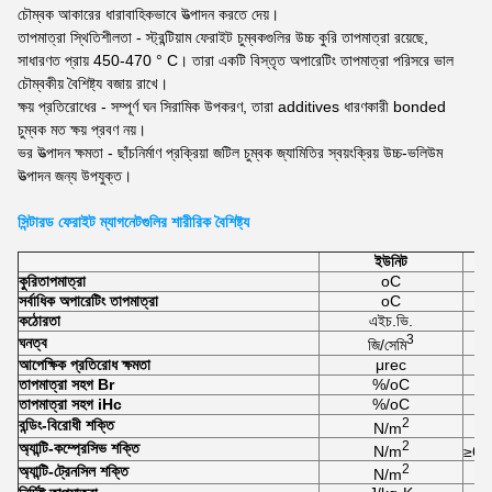
চৌম্বক আকারের ধারাবাহিকভাবে উত্পাদন করতে দেয়।
তাপমাত্রা স্থিতিশীলতা - স্ট্রন্টিয়াম ফেরাইট চুম্বকগুলির উচ্চ কুরি তাপমাত্রা রয়েছে,
সাধারণত প্রায় 450-470 ° C। তারা একটি বিস্তৃত অপারেটিং তাপমাত্রা পরিসরে ভাল
চৌম্বকীয় বৈশিষ্ট্য বজায় রাখে।
ক্ষয় প্রতিরোধের - সম্পূর্ণ ঘন সিরামিক উপকরণ, তারা additives ধারণকারী bonded
চুম্বক মত ক্ষয় প্রবণ নয়।
ভর উত্পাদন ক্ষমতা - ছাঁচনির্মাণ প্রক্রিয়া জটিল চুম্বক জ্যামিতির স্বয়ংক্রিয় উচ্চ-ভলিউম
উত্পাদন জন্য উপযুক্ত।
সিন্টারড ফেরাইট ম্যাগনেটগুলির শারীরিক বৈশিষ্ট্য
ইউনিট
কুরি
তাপমাত্রা
oC
সর্বাধিক অপারেটিং তাপমাত্রা
oC
কঠোরতা
এইচ.ভি.
3
ঘনত্ব
জি/সেমি
আপেক্ষিক প্রতিরোধ ক্ষমতা
μrec
তাপমাত্রা সহগ Br
%/oC
তাপমাত্রা সহগ iHc
%/oC
2
বন্ডিং-বিরোধী শক্তি
N/m
2
অ্যান্টি-কম্প্রেসিভ শক্তি
N/m
≥6.
2
অ্যান্টি-ট্রেনসিল শক্তি
N/m