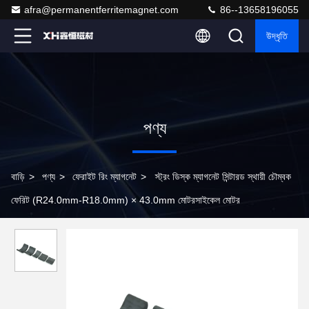
afra@permanentferritemagnet.com
86--13658196055
উদ্ধৃতি
পণ্য
বাড়ি
>
পণ্য
>
ফেরাইট রিং ম্যাগনেট
>
স্ট্রং ডিস্ক ম্যাগনেট সিন্টারড স্থায়ী চৌম্বক
ফেরিট (R24.0mm-R18.0mm) × 43.0mm মোটরসাইকেল মোটর