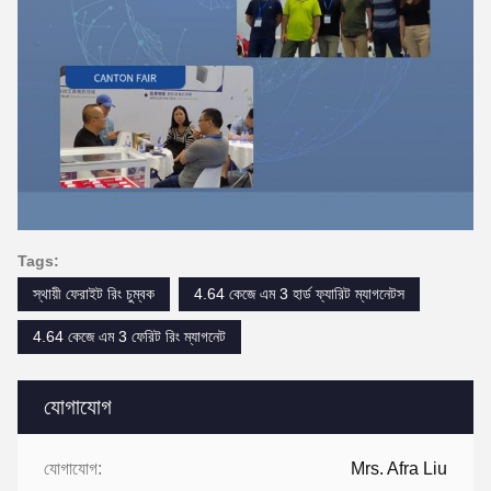
Tags:
স্থায়ী ফেরাইট রিং চুম্বক
4.64 কেজে এম 3 হার্ড ফ্যারিট ম্যাগনেটস
4.64 কেজে এম 3 ফেরিট রিং ম্যাগনেট
যোগাযোগ
যোগাযোগ:
Mrs. Afra Liu