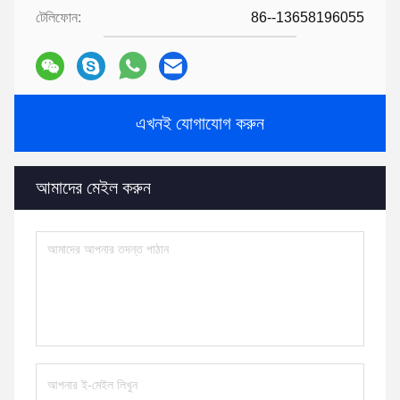
টেলিফোন:
86--13658196055
এখনই যোগাযোগ করুন
আমাদের মেইল ​​করুন