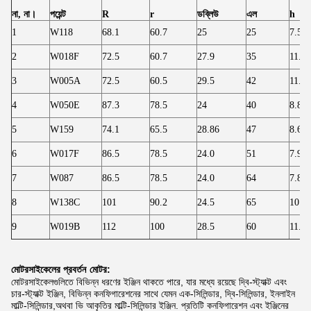
না, না।
পয়েন্ট
R
r
ডব্লিউ
এল
h
1
W118
68.1
60.7
25
25
7.50
2
W018F
72.5
60.7
27.9
35
11.80
3
W005A
72.5
60.5
29.5
42
11.80
4
W050E
87.3
78.5
24
40
8.80
5
W159
74.1
65.5
28.86
47
8.60
6
W017F
86.5
78.5
24.0
51
7.90
7
W087
86.5
78.5
24.0
64
7.80
8
W138C
101
90.2
24.5
65
10.8
9
W019B
112
100
28.5
60
11.90
মোটরসাইকেলের প্রবর্তন
মোটর:
মোটরসাইকেলগুলিতে বিভিন্ন ধরণের ইঞ্জিন থাকতে পারে, যার মধ্যে রয়েছে দ্বি-স্ট্যাক্ট এবং
চার-স্ট্যাক্ট ইঞ্জিন, বিভিন্ন কনফিগারেশনের সাথে যেমন এক-সিলিন্ডার, দ্বি-সিলিন্ডার, ইনলাইন
মাল্টি-সিলিন্ডার,অথবা ভি আকৃতির মাল্টি-সিলিন্ডার ইঞ্জিন. প্রতিটি কনফিগারেশন এবং ইঞ্জিনের