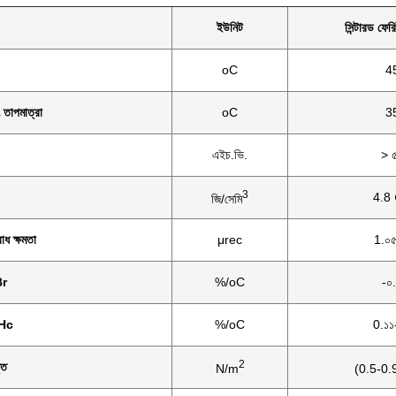
ইউনিট
সিন্টারড ফের
oC
4
ং তাপমাত্রা
oC
3
এইচ.ভি.
> 
3
4.8 
জি/সেমি
োধ ক্ষমতা
μrec
1.০৫
Br
%/oC
-০
iHc
%/oC
0.১১
2
তি
N/m
(0.5-0.