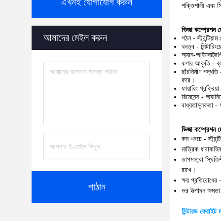
এখনই যোগাযোগ করুন
শক্তিশালী এবং স
ভিজা কম্প্রেশন মোল
আমাদের মেইল ​​করুন
গঠন - স্ট্রন্টিয
ঘনত্ব - সিন্টারি
অ্যান-আইসোট্রপি
কণার আকৃতি - ব্য
ছাঁচনির্মাণ পদ্ধ
করে।
ফায়ারিং প্রক্রিয
রিমেনেন্স - অ্যান
বাধ্যতামূলকতা - 
ভিজা কম্প্রেশন মোল
কম খরচে - স্ট্রন
মাত্রিক ধারাবাহি
তাপমাত্রা স্থিতি
রাখে।
ক্ষয় প্রতিরোধের
পাঠান
ভর উত্পাদন ক্ষমতা
সিন্টারড ফেরাইট ম