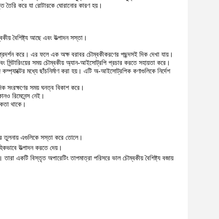
ক্তি তৈরি করে যা রোটারকে ঘোরানোর কারণ হয়।
বকীয় বৈশিষ্ট্য আছে এবং উত্পাদন সস্তা।
প্রদর্শন করে। এর ফলে এক অক্ষ বরাবর চৌম্বকীকরণের পছন্দসই দিক দেখা যায়।
এবং সিন্টারিংয়ের সময় চৌম্বকীয় অ্যান-আইসোট্রপি প্রচার করতে সহায়তা করে।
কম্প্যাক্টের মধ্যে ছাঁচনির্মাণ করা হয়। এটি অ-আইসোট্রপিক কণাগুলিকে নির্দেশ
রপি দিক সংরক্ষণের সময় ঘনত্ব বিকাশ করে।
 কোনও রিমেনেন্স নেই।
ূলকতা থাকে।
ুলির তুলনায় এগুলিকে সস্তা করে তোলে।
াহিকভাবে উত্পাদন করতে দেয়।
। তারা একটি বিস্তৃত অপারেটিং তাপমাত্রা পরিসরে ভাল চৌম্বকীয় বৈশিষ্ট্য বজায়