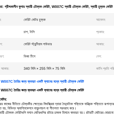
ধরা:
গ্রীষ্মকালীন কুলার স্থায়ী চৌম্বক ফেরিট
,
W007C স্থায়ী চৌম্বক ফেরিট
,
স্থায়ী চুম্বক ফেরিট
ম:
ফেরিট মোটর চুম্বক
আবেদন:
চাপ, টালি
প্রকার:
াগ:
ফেরিট স্ট্রন্টিয়াম পাউডার
আকার:
করণ:
ভিজা টিপে
লেপ:
র আকার:
340 মিমি × 255 মিমি × 75 মিমি
কার্টন প্রতি পর
ার W007C তৈরির জন্য ব্যবহৃত একটি ফ্যানের মধ্যে স্থায়ী চৌম্বক ফেরিট
ার W007C তৈরির জন্য ব্যবহৃত একটি ফ্যানের মধ্যে স্থায়ী চৌম্বক ফেরিট
মোটর:
 কাজের নীতিতে চৌম্বকীয় ক্ষেত্রের মিথস্ক্রিয়া দ্বারা বৈদ্যুতিক শক্তিকে যান্ত্রিক শক্তিতে রূপান
ত হয়, বিভিন্ন অ্যাপ্লিকেশনে বায়ুচলাচল বা শীতলতা সরবরাহ করে।
্থায়ী চৌম্বক ফেরিটগুলি ফ্যান মোটরগুলির রটারে চুম্বক হিসাবে ব্যবহৃত হয়। রটারটি মোটরের ঘোরা