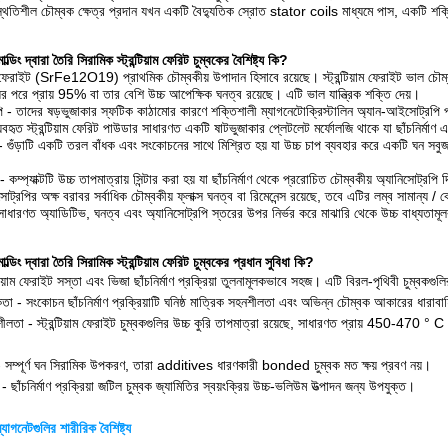
্থিতিশীল চৌম্বক ক্ষেত্র প্রদান যখন একটি বৈদ্যুতিক স্রোত stator coils মাধ্যমে পাস, একটি শ
্ডিং দ্বারা তৈরি সিরামিক স্ট্রন্টিয়াম ফেরিট চুম্বকের বৈশিষ্ট্য কি?
়াম ফেরাইট (SrFe12O19) প্রাথমিক চৌম্বকীয় উপাদান হিসাবে রয়েছে। স্ট্রন্টিয়াম ফেরাইট ভাল চৌম্
ংয়ের পরে প্রায় 95% বা তার বেশি উচ্চ আপেক্ষিক ঘনত্ব রয়েছে। এটি ভাল যান্ত্রিক শক্তি দেয়।
 - তাদের ষড়ভুজাকার স্ফটিক কাঠামোর কারণে শক্তিশালী ম্যাগনেটোক্রিস্টালিন অ্যান-আইসোট্রপি 
বহৃত স্ট্রন্টিয়াম ফেরিট পাউডার সাধারণত একটি ষাটভুজাকার প্লেটলেট মর্ফোলজি থাকে যা ছাঁচনির্মাণ 
তি - গুঁড়াটি একটি তরল বাঁধক এবং সংকোচনের সাথে মিশ্রিত হয় যা উচ্চ চাপ ব্যবহার করে একটি ঘন সবুজ 
়া - কম্প্যাক্টটি উচ্চ তাপমাত্রায় সিন্টার করা হয় যা ছাঁচনির্মাণ থেকে প্ররোচিত চৌম্বকীয় অ্যানিসোট্
িসোট্রপির অক্ষ বরাবর সর্বাধিক চৌম্বকীয় ফ্লাক্স ঘনত্ব বা রিমেনেন্স রয়েছে, তবে এটির লম্ব সামান্য /
সাধারণত অ্যাডিটিভ, ঘনত্ব এবং অ্যানিসোট্রপি স্তরের উপর নির্ভর করে মাঝারি থেকে উচ্চ বাধ্যতাম
্ডিং দ্বারা তৈরি সিরামিক স্ট্রন্টিয়াম ফেরিট চুম্বকের প্রধান সুবিধা কি?
্টিয়াম ফেরাইট সস্তা এবং ভিজা ছাঁচনির্মাণ প্রক্রিয়া তুলনামূলকভাবে সহজ। এটি বিরল-পৃথিবী চুম্বকগ
কতা - সংকোচন ছাঁচনির্মাণ প্রক্রিয়াটি ঘনিষ্ঠ মাত্রিক সহনশীলতা এবং অভিন্ন চৌম্বক আকারের ধারাব
শীলতা - স্ট্রন্টিয়াম ফেরাইট চুম্বকগুলির উচ্চ কুরি তাপমাত্রা রয়েছে, সাধারণত প্রায় 450-470 ° C
 - সম্পূর্ণ ঘন সিরামিক উপকরণ, তারা additives ধারণকারী bonded চুম্বক মত ক্ষয় প্রবণ নয়।
 - ছাঁচনির্মাণ প্রক্রিয়া জটিল চুম্বক জ্যামিতির স্বয়ংক্রিয় উচ্চ-ভলিউম উত্পাদন জন্য উপযুক্ত।
্যাগনেটগুলির শারীরিক বৈশিষ্ট্য