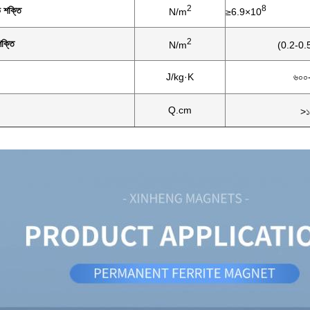
2
8
িভ শক্তি
N/m
≥6.9×10
2
শক্তি
N/m
(0.2-0.
J/kg·K
৬০০
Q.cm
>১