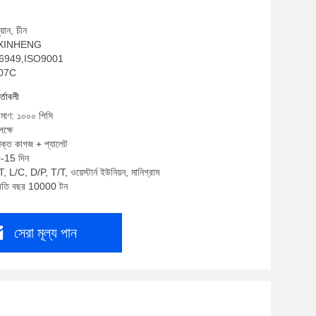
য়ান, চীন
ম: XINHENG
TF16949,ISO9001
007C
র্তাবলী
রিমাণ: ১০০০ পিসি
ক্ষে
শক্ত কাগজ + প্যালেট
0-15 দিন
, L/C, D/P, T/T, ওয়েস্টার্ন ইউনিয়ন, মানিগ্রাম
প্রতি বছর 10000 টন
সেরা মূল্য পান