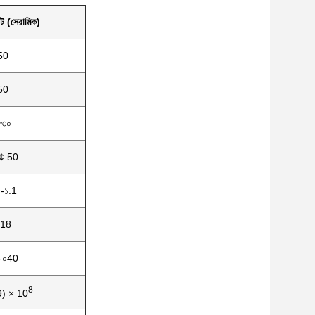
িট (সেরামিক)
50
50
৫৩০
¢ 50
-১.1
.18
-০40
8
9) × 10