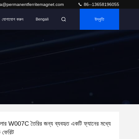
ra@permanentferritemagnet.com
86--13658196055
যোগাযোগ করুন
উদ্ধৃতি
Bengali
 কুলার W007C তৈরির জন্য ব্যবহৃত একটি ফ্যানের মধ্যে
ক ফেরিট