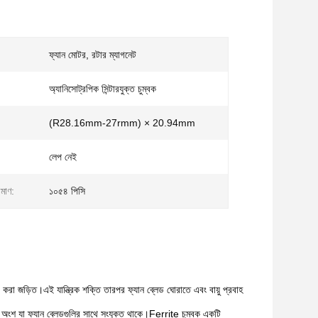
ফ্যান মোটর, রটার ম্যাগনেট
অ্যানিসোট্রপিক সিন্টারযুক্ত চুম্বক
(R28.16mm-27rmm) × 20.94mm
লেপ নেই
িমাণ:
১০৫৪ পিসি
্তর করা জড়িত।এই যান্ত্রিক শক্তি তারপর ফ্যান ব্লেড ঘোরাতে এবং বায়ু প্রবাহ
নো অংশ যা ফ্যান ব্লেডগুলির সাথে সংযুক্ত থাকে।Ferrite চুম্বক একটি