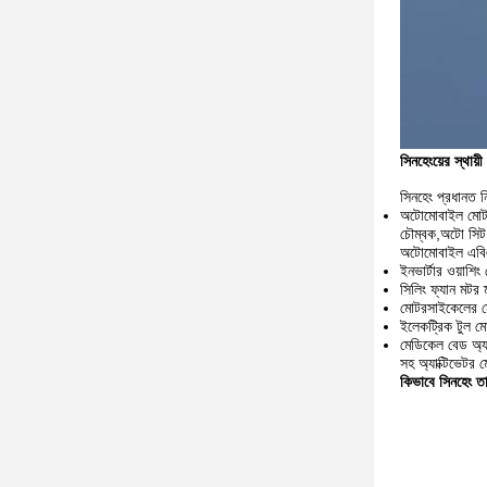
সিনহেংয়ের স্থায
সিনহেং প্রধানত ন
অটোমোবাইল মোটর
চৌম্বক,অটো সিট
অটোমোবাইল এবিএস
ইনভার্টার ওয়াশি
সিলিং ফ্যান মটর 
মোটরসাইকেলের মো
ইলেকট্রিক টুল মো
মেডিকেল বেড অ্যাক
সহ অ্যাক্টিভেটর 
কিভাবে সিনহেং তার