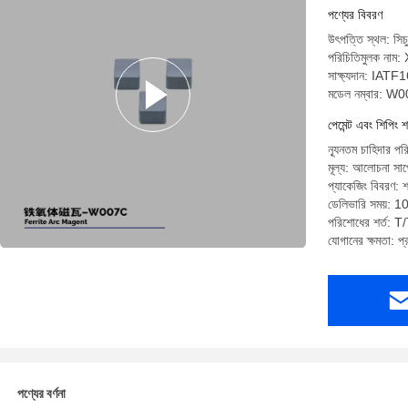
পণ্যের বিবরণ
উৎপত্তি স্থল: সিচু
পরিচিতিমুলক না
সাক্ষ্যদান: IA
মডেল নম্বার: W
পেমেন্ট এবং শিপিং শ
ন্যূনতম চাহিদার প
মূল্য: আলোচনা সাপে
প্যাকেজিং বিবরণ: 
ডেলিভারি সময়: 1
পরিশোধের শর্ত: T/T
যোগানের ক্ষমতা: 
পণ্যের বর্ণনা