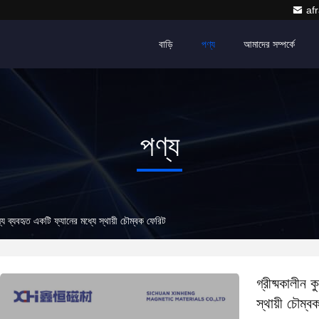
af
বাড়ি
পণ্য
আমাদের সম্পর্কে
পণ্য
 ব্যবহৃত একটি ফ্যানের মধ্যে স্থায়ী চৌম্বক ফেরিট
গ্রীষ্মকালীন
স্থায়ী চৌম্ব