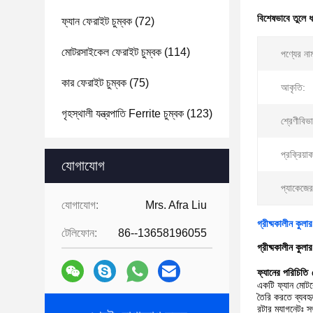
বিশেষভাবে তুলে 
ফ্যান ফেরাইট চুম্বক
(72)
মোটরসাইকেল ফেরাইট চুম্বক
(114)
পণ্যের না
কার ফেরাইট চুম্বক
(75)
আকৃতি:
গৃহস্থালী যন্ত্রপাতি Ferrite চুম্বক
(123)
শ্রেণীবিভ
প্রক্রিয়া
যোগাযোগ
প্যাকেজে
যোগাযোগ:
Mrs. Afra Liu
গ্রীষ্মকালীন কুল
টেলিফোন:
86--13658196055
গ্রীষ্মকালীন কুল
ফ্যানের পরিচিতি
একটি ফ্যান মোটরের
তৈরি করতে ব্যবহৃ
রটার ম্যাগনেটঃ স