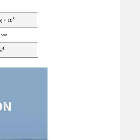
8
5) × 10
-৯০০
4
০