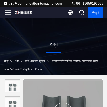
afra@permanentferritemagnet.com
86--13658196055
উদ্ধৃতি
পণ্য
বাড়ি
>
পণ্য
>
কার ফেরাইট চুম্বক
>
উন্নত অটোমোটিভ স্টিয়ারিং সিস্টেমের জন্য
কম্পোজিট ফেরিট স্ট্রন্টিয়াম পাউডার