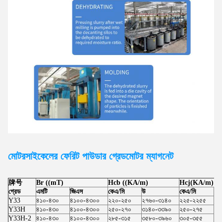
মোটরসাইকেলের ফেরিট পাউডার গ্রেড
মোটর
ম্যাগনেট
牌号
Br ((mT)
Hcb ((KA/m)
Hcj(KA/m)
গ্রেড
এমটি
জিএস
কেএ/মি
উ
কেএ/মি
উ
Y33
৪১০-৪৩০
৪১০০-৪৩০০
২২০-২৫০
২৭৬০-৩১৪০
২২৫-২২৫৫
২৮
Y33H
৪১০-৪৩০
৪১০০-৪৩০০
২৫০-২৭০
৩১৪০-৩৩৯০
২৫০-২৭৫
৩১
Y33H-2
৪১০-৪৩০
৪১০০-৪৩০০
২৮৫-৩১৫
৩৫৮০-৩৯৬০
৩০৫-৩৫৫
৩৮