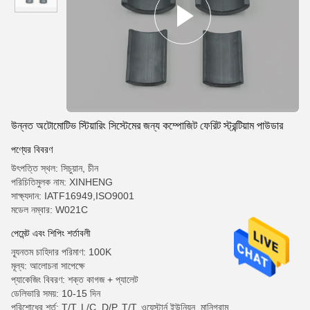
উন্নত অটোমোটিভ স্টিয়ারিং সিস্টেমের জন্য কম্পোজিট ফেরিট স্ট্রন্টিয়াম পাউডার
পণ্যের বিবরণ
উৎপত্তি স্থল: সিচুয়ান, চীন
পরিচিতিমুলক নাম: XINHENG
সাক্ষ্যদান: IATF16949,ISO9001
মডেল নম্বার: W021C
পেমেন্ট এবং শিপিং শর্তাবলী
ন্যূনতম চাহিদার পরিমাণ: 100K
মূল্য: আলোচনা সাপেক্ষে
প্যাকেজিং বিবরণ: শক্ত কাগজ + প্যালেট
ডেলিভারি সময়: 10-15 দিন
পরিশোধের শর্ত: T/T, L/C, D/P, T/T, ওয়েস্টার্ন ইউনিয়ন, মানিগ্রাম