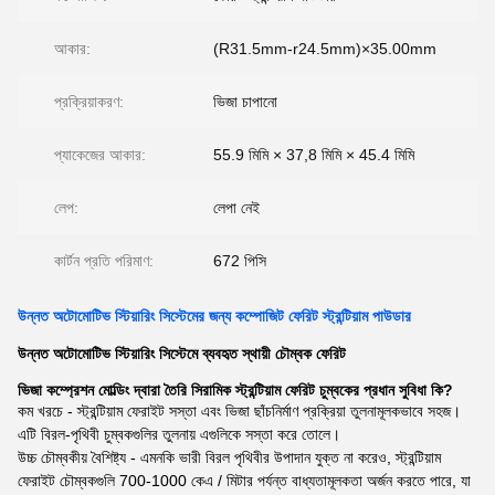
আকার:
(R31.5mm-r24.5mm)×35.00mm
প্রক্রিয়াকরণ:
ভিজা চাপানো
প্যাকেজের আকার:
55.9 মিমি × 37,8 মিমি × 45.4 মিমি
লেপ:
লেপা নেই
কার্টন প্রতি পরিমাণ:
672 পিসি
উন্নত অটোমোটিভ স্টিয়ারিং সিস্টেমের জন্য কম্পোজিট ফেরিট স্ট্রন্টিয়াম পাউডার
উন্নত অটোমোটিভ স্টিয়ারিং সিস্টেমে ব্যবহৃত স্থায়ী চৌম্বক ফেরিট
ভিজা কম্প্রেশন মোল্ডিং দ্বারা তৈরি সিরামিক স্ট্রন্টিয়াম ফেরিট চুম্বকের প্রধান সুবিধা কি?
কম খরচে - স্ট্রন্টিয়াম ফেরাইট সস্তা এবং ভিজা ছাঁচনির্মাণ প্রক্রিয়া তুলনামূলকভাবে সহজ।
এটি বিরল-পৃথিবী চুম্বকগুলির তুলনায় এগুলিকে সস্তা করে তোলে।
উচ্চ চৌম্বকীয় বৈশিষ্ট্য - এমনকি ভারী বিরল পৃথিবীর উপাদান যুক্ত না করেও, স্ট্রন্টিয়াম
ফেরাইট চৌম্বকগুলি 700-1000 কেএ / মিটার পর্যন্ত বাধ্যতামূলকতা অর্জন করতে পারে, যা