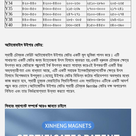
Y34
৪২০-৪৪০
৪২০০-৪৪০০
২০০-২৩০
২৫১০-২৮৯০
২০৫-২৩৫
২৫
Y35
৪৩০-৪৫০
৪৩০০-৪৫০০
২১৫-২৩৯
২৭০০-৩০০০
২১৭-২৪১
২৭
Y36
৪৩০-৪৫০
৪৩০০-৪৫০০
২৪৭-২৭১
৩১০০-৩৪০০
২৫০-২৭৪
৩১
Y38
৪৪০-৪৬০
৪৪০০-৪৬০০
২৮৫- ৩০৫
৩৫৮০-৩৮৩০
২৯৪-৩১০
৩৬
Y40
৪৪০-৪৬০
৪৪০০-৪৬০০
৩৩০-৩৫৪
৪১৫০-৪৪৫০
৩৪০-৩৬০
৪২
অটোমোবাইল উইপার মোটর
:
স্থায়ী চৌম্বক ফেরিট অটোমোবাইল উইপার মোটর একটি মূল ভূমিকা পালন করে। এটি
সাধারণত একটি মোটর জন্য উত্তেজনা উৎস হিসাবে ব্যবহৃত হয়,একটি ধ্রুবক চৌম্বক ক্ষেত্র
উৎপন্ন করে মোটরকে পছন্দসই টর্ক উৎপন্ন করতে সাহায্য করেএই উপকরণটি একটি উচ্চ
অভ্যন্তরীণতা এবং বাধ্যতা আছে, এটি একটি সহায়ক ইলেকট্রোম্যাগনেটিক ক্ষেত্র উৎস
হিসাবে বিশেষভাবে উপযুক্ত।যেহেতু উইপার মোটর বিভিন্ন কঠোর পরিবেশগত অবস্থার মধ্যে
কাজ করতে হবে, স্থায়ী চুম্বক ফেরাইটের স্থিতিশীলতা এবং স্থায়িত্বও এটিকে একটি আদর্শ
পছন্দ করে তোলে।অটোমোটিভ উইপার মোটর স্থায়ী চৌম্বক ferrite মোটর দক্ষ অপারেশন
নিশ্চিত এবং তার নির্ভরযোগ্যতা উন্নত করতে পারেন.
সিনহেং ম্যাগনেট সম্পর্কে আরও জানতে চাইলে