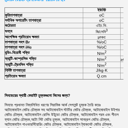
ইউনিট
কুরি
তাপমাত্রা
oC
সর্বাধিক অপারেটিং তাপমাত্রা
oC
কঠোরতা
এইচ.ভি.
3
ঘনত্ব
জি/সেমি
আপেক্ষিক প্রতিরোধ ক্ষমতা
μrec
তাপমাত্রা সহগ Br
%/oC
তাপমাত্রা সহগ iHc
%/oC
2
বন্ডিং-বিরোধী শক্তি
N/m
2
অ্যান্টি-কম্প্রেসিভ শক্তি
N/m
≥6.
2
অ্যান্টি-ট্রেনসিল শক্তি
N/m
নির্দিষ্ট তাপমাত্রা
J/kg·K
প্রতিরোধ ক্ষমতা
Q.cm
সিনহেংয়ের স্থায়ী ফেরাইট চুম্বকগুলো কিসের জন্য?
সিনহেং প্রধানত নিম্নলিখিত ধরণের সিরামিক আর্ক সেগমেন্ট চুম্বক তৈরি করেঃ
অটোমোবাইল মোটর চৌম্বক সহ অটোমোবাইল স্টার্টার মোটর চৌম্বক, অটোমোবাইল উইপার
মোটর চৌম্বক, অটোমোবাইল রোলিং উইন্ডো মোটর চৌম্বক, অটোমোবাইল গরম এবং শীতল
ফ্যান মোটর চৌম্বক,অটো সিট মোটর চুম্বক, অটোমোবাইল সানড্রপ মোটর চৌম্বক,
অটোমোবাইল পাওভারস্টিয়ারিং মোটর চৌম্বক, অটোমোবাইল ট্যাকলেট মোটর চৌম্বক,