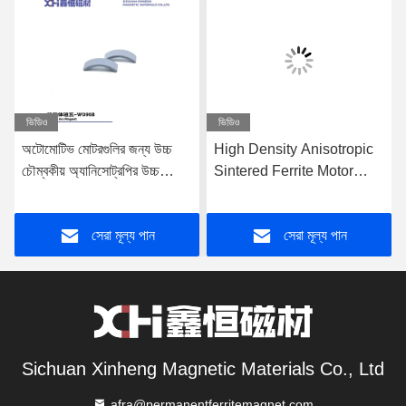
ভিডিও
ভিডিও
অটোমোটিভ মোটরগুলির জন্য উচ্চ
High Density Anisotropic
চৌম্বকীয় অ্যানিসোট্রপির উচ্চ
Sintered Ferrite Motor
তাপমাত্রায় উচ্চ আপেক্ষিক ঘনত্বের
Magnet Wet Pressed for
সাথে সিন্টারযুক্ত কার ফেরিট চৌম্বক
Automotive and Window
সেরা মূল্য পান
সেরা মূল্য পান
Motors
Sichuan Xinheng Magnetic Materials Co., Ltd
afra@permanentferritemagnet.com