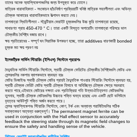
তাদের অনেক অ্যাপ্লিকেশনগুলির জন্য উপযুক্ত করে তোলে।
মাত্রিক ধারাবাহিকতা - সংকোচন ছাঁচনির্মাণ প্রক্রিয়াটি ঘনিষ্ঠ মাত্রিক সহনশীলতা এবং অভিন্ন
চৌম্বক আকারের ধারাবাহিকভাবে উত্পাদন করতে দেয়।
তাপমাত্রা স্থিতিশীলতা - স্ট্রন্টিয়াম ফেরাইট চুম্বকগুলির উচ্চ কুরি তাপমাত্রা রয়েছে,
সাধারণত প্রায় 450-470 ° C। তারা একটি বিস্তৃত অপারেটিং তাপমাত্রা পরিসরে ভাল
চৌম্বকীয় বৈশিষ্ট্য বজায় রাখে।
ক্ষয় প্রতিরোধের - সম্পূর্ণ ঘন সিরামিক উপকরণ হচ্ছে, তারা additives ধারণকারী bonded
চুম্বক মত ক্ষয় প্রবণ নয়
ইলেকট্রিক সার্ভিস স্টিয়ারিং (ইপিএস) সিস্টেমে প্রয়োগঃ
বৈদ্যুতিক সার্ভিস স্টিয়ারিং সিস্টেমে, স্থায়ী চৌম্বক ফেরিটের চৌম্বকীয় বৈশিষ্ট্যগুলি মোটর এবং
সেন্সরগুলির নকশায় ব্যাপকভাবে ব্যবহৃত হয়ঃ
মোটর ডিজাইনঃ স্থায়ী চৌম্বক মোটর প্রায়ই বৈদ্যুতিক পাওয়ার স্টিয়ারিং সিস্টেমে ব্যবহৃত হয়,
স্থায়ী চৌম্বক ফেরিট মোটর স্থায়ী চৌম্বক হিসাবে যা অবিচ্ছিন্ন চৌম্বক ক্ষেত্র সরবরাহ
করতে পারে,এইভাবে মোটরের দক্ষতা এবং প্রতিক্রিয়া গতি উন্নতঐতিহ্যগত মোটরগুলির
তুলনায়, স্থায়ী চৌম্বক মোটরগুলির উচ্চতর শক্তি ঘনত্ব রয়েছে এবং একটি ছোট ভলিউমে
বৃহত্তর আউটপুট শক্তি অর্জন করতে পারে।
সেন্সর অ্যাপ্লিকেশনঃ স্টিয়ারিং সিস্টেমে, কোণ, টর্ক এবং অন্যান্য পরামিতিগুলির সঠিক
সনাক্তকরণ অত্যন্ত গুরুত্বপূর্ণ। The permanent magnet ferrite can be
used in conjunction with the Hall effect sensor to accurately
feedback the steering state through its magnetic field changes to
ensure the safety and handling sense of the vehicle.
সিন্টারড ফেরাইট ম্যাগনেটগুলির শারীরিক বৈশিষ্ট্য