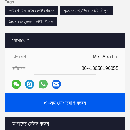
Tags:
অটোমোবাইল মোটর ফেরিট চৌম্বক
বৃত্তাকার স্ট্রন্টিয়াম ফেরিট চৌম্বক
উচ্চ বাধ্যতামূলকতা ফেরিট চৌম্বক
যোগাযোগ
যোগাযোগ:
Mrs. Afra Liu
টেলিফোন:
86--13658196055
এখনই যোগাযোগ করুন
আমাদের মেইল ​​করুন