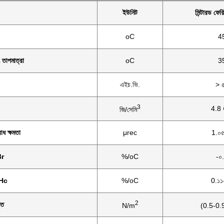
ইউনিট
সিন্টারড ফের
oC
4
ং তাপমাত্রা
oC
3
এইচ.ভি.
> 
3
4.8 
জি/সেমি
োধ ক্ষমতা
μrec
1.০৫
Br
%/oC
-০
iHc
%/oC
0.১১
2
তি
N/m
(0.5-0.