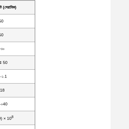
িট (সেরামিক)
50
50
৫৩০
¢ 50
-১.1
.18
-০40
8
9) × 10