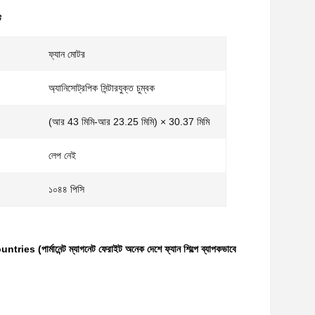
ট
ফ্যান মোটর
অ্যানিসোট্রপিক সিন্টারযুক্ত চুম্বক
(আর 43 মিমি-আর 23.25 মিমি) × 30.37 মিমি
লেপ নেই
১০৪৪ পিসি
ানেন্ট ম্যাগনেট ফেরাইট অনেক দেশে ফ্যান শিল্পে ব্যাপকভাবে