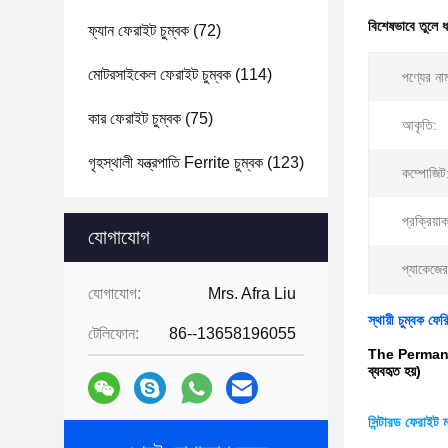
বিশেষভাবে তুলে 
ফ্যান ফেরাইট চুম্বক
(72)
মোটরসাইকেল ফেরাইট চুম্বক
(114)
পণ্যের না
কার ফেরাইট চুম্বক
(75)
আকৃতি:
গৃহস্থালী যন্ত্রপাতি Ferrite চুম্বক
(123)
কম্পোজিট
প্রক্রিয়া
যোগাযোগ
প্যাকেজে
যোগাযোগ:
Mrs. Afra Liu
স্থায়ী চুম্বক ফ
টেলিফোন:
86--13658196055
The Permanent
ব্যবহৃত হয়)
সিন্টারড ফেরাইট ম