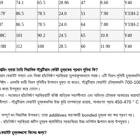
59
74.1
65.5
28.86
47
8.60
Y40
17F
86.5
78.5
24.0
51
7.90
Y33H-2
87
86.5
78.5
24.0
64
7.80
Y33H-2
38C
101
90.2
24.5
65
10.8
Y40
19B
112
100
28.5
60
11.90
Y40
্ডিং দ্বারা তৈরি সিরামিক স্ট্রন্টিয়াম ফেরিট চুম্বকের প্রধান সুবিধা কি?
্টিয়াম ফেরাইট সস্তা এবং ভিজা ছাঁচনির্মাণ প্রক্রিয়া তুলনামূলকভাবে সহজ। এটি বিরল-পৃথিবী চুম্বকগ
ৈশিষ্ট্য - এমনকি ভারী বিরল পৃথিবীর উপাদান যুক্ত না করেও, স্ট্রন্টিয়াম ফেরাইট চৌম্বকগুলি 700-
ির জন্য উপযুক্ত করে তোলে।
কতা - সংকোচন ছাঁচনির্মাণ প্রক্রিয়াটি ঘনিষ্ঠ মাত্রিক সহনশীলতা এবং অভিন্ন চৌম্বক আকারের ধারাব
শীলতা - স্ট্রন্টিয়াম ফেরাইট চুম্বকগুলির উচ্চ কুরি তাপমাত্রা রয়েছে, সাধারণত প্রায় 450-470 ° C
 - সম্পূর্ণ ঘন সিরামিক উপকরণ, তারা additives ধারণকারী bonded চুম্বক মত ক্ষয় প্রবণ নয়।
 - ছাঁচনির্মাণ প্রক্রিয়া জটিল চুম্বক জ্যামিতির স্বয়ংক্রিয় উচ্চ-ভলিউম উত্পাদন জন্য উপযুক্ত।
়ী ফেরাইট চুম্বকগুলো কিসের জন্য?