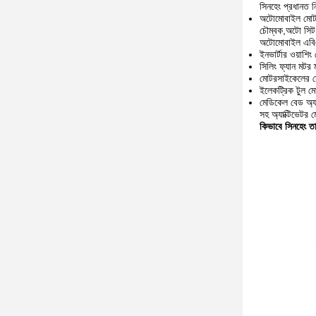
সিনহেং প্রধানত ন
অটোমোবাইল মোটর
চৌম্বক,অটো সিট
অটোমোবাইল এবিএস
ইনভার্টার ওয়াশি
সিলিং ফ্যান মটর 
মোটরসাইকেলের মো
ইলেকট্রিক টুল মো
মেডিকেল বেড অ্যাক
সহ অ্যাক্টিভেটর 
কিভাবে সিনহেং তার