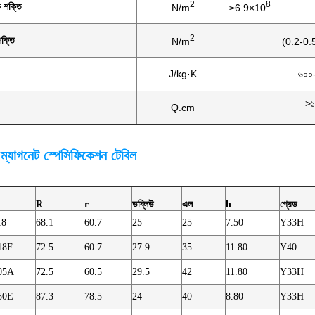
2
8
িভ শক্তি
N/m
≥6.9×10
2
শক্তি
N/m
(0.2-0.
J/kg·K
৬০০
>১
Q.cm
ম্যাগনেট স্পেসিফিকেশন টেবিল
R
r
ডব্লিউ
এল
h
গ্রেড
18
68.1
60.7
25
25
7.50
Y33H
18F
72.5
60.7
27.9
35
11.80
Y40
05A
72.5
60.5
29.5
42
11.80
Y33H
50E
87.3
78.5
24
40
8.80
Y33H