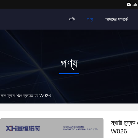
af
বাড়ি
পণ্য
আমাদের সম্পর্কে
পণ্য
 দেশে ফ্যান শিল্পে ব্যবহৃত হয় W026
স্থায়ী চুম্ব
W026