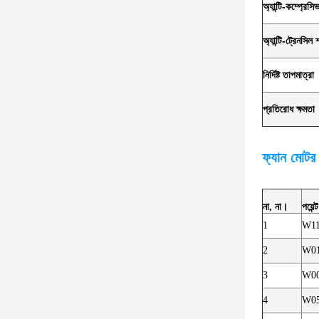
অ্যান্টি-কম্প্রেস
অ্যান্টি-ট্রেনসিল 
নির্দিষ্ট তাপমাত্রা
প্রতিরোধ ক্ষমতা
ফ্যান মোটর
না, না।
পয়েন্ট
1
W1
2
W0
3
W0
4
W0