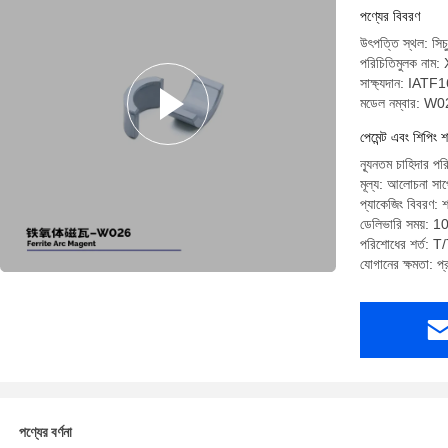
পণ্যের বিবরণ
উৎপত্তি স্থল: সিচু
পরিচিতিমুলক না
সাক্ষ্যদান: IA
মডেল নম্বার: W
পেমেন্ট এবং শিপিং শ
ন্যূনতম চাহিদার প
মূল্য: আলোচনা সাপে
প্যাকেজিং বিবরণ: 
ডেলিভারি সময়: 1
পরিশোধের শর্ত: T/T
যোগানের ক্ষমতা: 
পণ্যের বর্ণনা