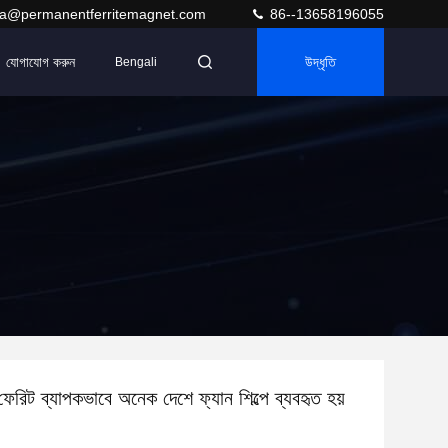
ra@permanentferritemagnet.com
86--13658196055
যোগাযোগ করুন
উদ্ধৃতি
Bengali
ক ফেরিট ব্যাপকভাবে অনেক দেশে ফ্যান শিল্পে ব্যবহৃত হয়