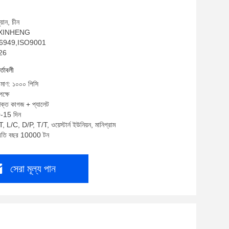
য়ান, চীন
ম: XINHENG
TF16949,ISO9001
026
র্তাবলী
রিমাণ: ১০০০ পিসি
ক্ষে
শক্ত কাগজ + প্যালেট
0-15 দিন
, L/C, D/P, T/T, ওয়েস্টার্ন ইউনিয়ন, মানিগ্রাম
প্রতি বছর 10000 টন
সেরা মূল্য পান