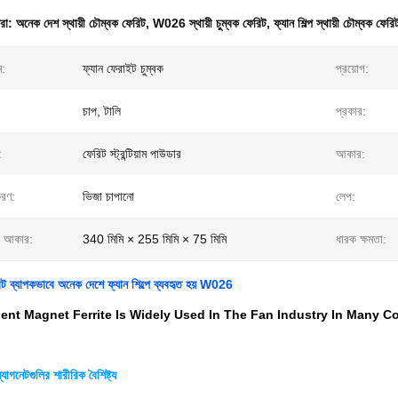
ধরা:
অনেক দেশ স্থায়ী চৌম্বক ফেরিট
,
W026 স্থায়ী চুম্বক ফেরিট
,
ফ্যান শিল্প স্থায়ী চৌম্বক ফেরি
ম:
ফ্যান ফেরাইট চুম্বক
প্রয়োগ:
চাপ, টালি
প্রকার:
:
ফেরিট স্ট্রন্টিয়াম পাউডার
আকার:
করণ:
ভিজা চাপানো
লেপ:
র আকার:
340 মিমি × 255 মিমি × 75 মিমি
ধারক ক্ষমতা:
েরিট ব্যাপকভাবে অনেক দেশে ফ্যান শিল্পে ব্যবহৃত হয় W026
 Magnet Ferrite Is Widely Used In The Fan Industry In Many Countries (পার্ম
্যাগনেটগুলির শারীরিক বৈশিষ্ট্য