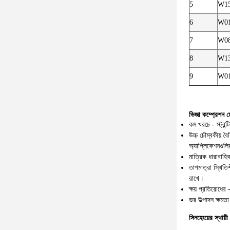
5
W1
6
W0
7
W0
8
W1
9
W0
ভিজা কম্প্রেশন মোল
কম খরচে - স্ট্রন
উচ্চ চৌম্বকীয় ব
অ্যাপ্লিকেশনগুল
মাত্রিক ধারাবাহি
তাপমাত্রা স্থিতি
রাখে।
ক্ষয় প্রতিরোধের
ভর উত্পাদন ক্ষমতা
সিনহেংয়ের স্থায