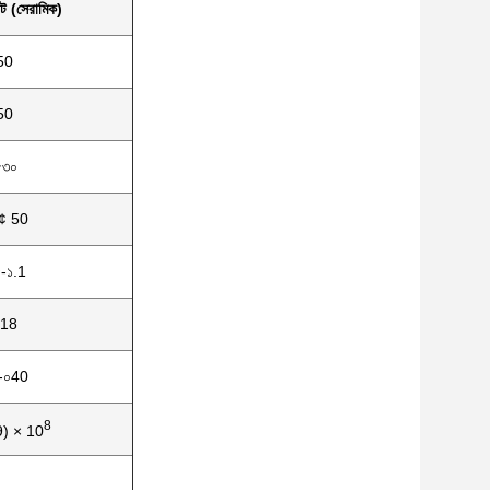
িট (সেরামিক)
50
50
৫৩০
¢ 50
-১.1
.18
-০40
8
9) × 10