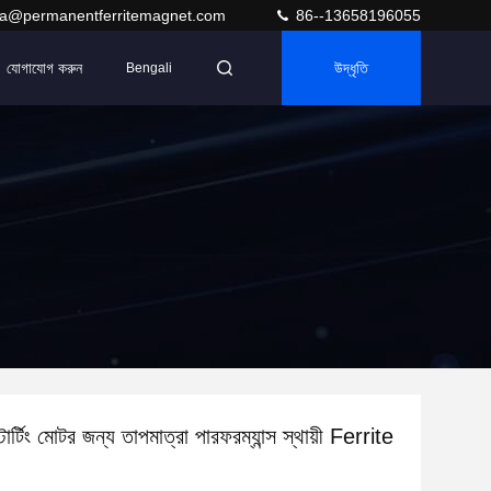
ra@permanentferritemagnet.com
86--13658196055
যোগাযোগ করুন
উদ্ধৃতি
Bengali
র্টিং মোটর জন্য তাপমাত্রা পারফরম্যান্স স্থায়ী Ferrite