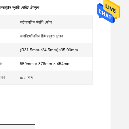
ফরম্যান্স স্থায়ী ফেরিট চৌম্বক
অটোমোটিভ স্টার্টিং মোটর
অ্যানিসোট্রপিক সিন্টারযুক্ত চুম্বক
(R31.5mm-r24.5mm)×35.00mm
ার:
559mm × 378mm × 454mm
িমাণ:
৬১২ পিসি