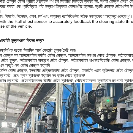
য়ী চৌম্বক মোটর প্রায়ই বৈদ্যুতিক পাওয়ার স্টিয়ারিং সিস্টেমে ব্যবহৃত হয়, স্থায়ী চৌম্বক ফেরিট 
রের দক্ষতা এবং প্রতিক্রিয়া গতি উন্নতঐতিহ্যগত মোটরগুলির তুলনায়, স্থায়ী চৌম্বক মোটরগুলির
ে।
কেশনঃ স্টিয়ারিং সিস্টেমে, কোণ, টর্ক এবং অন্যান্য পরামিতিগুলির সঠিক সনাক্তকরণ অত্যন্ত 
with the Hall effect sensor to accurately feedback the steering state th
se of the vehicle.
়ী ফেরাইট চুম্বকগুলো কিসের জন্য?
িম্নলিখিত ধরণের সিরামিক আর্ক সেগমেন্ট চুম্বক তৈরি করেঃ
 চৌম্বক সহ অটোমোবাইল স্টার্টার মোটর চৌম্বক, অটোমোবাইল উইপার মোটর চৌম্বক, অটোমোবাই
 মোটর চুম্বক, অটোমোবাইল সানড্রপ মোটর চৌম্বক, অটোমোবাইল পাওভারস্টিয়ারিং মোটর চৌম্বক,
 অ্যান্টি-লক মোটর চৌম্বক ইত্যাদি
ং মেশিন মোটর চৌম্বক, ইনভার্টার রেফ্রিজারেটর মোটর চৌম্বক, ইনভার্টার এয়ার কন্ডিশনার মোটর চৌম্বক 
ম্যাগনেট, মেঝে ফ্যান ম্যাগনেট ইত্যাদি সহ ফ্যান মোটর ম্যাগনেট
টর ম্যাগনেট, মোটরসাইকেলের স্টার্টার মোটর ম্যাগনেট, মোটরসাইকেলের ফ্লাইহুইল ম্যাগনেট ম্যাগন