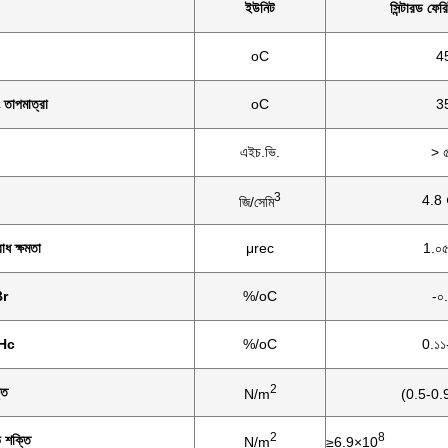
ইউনিট
সিন্টারড ফের
oC
4
ং তাপমাত্রা
oC
3
এইচ.ভি.
> 
3
4.8 
জি/সেমি
োধ ক্ষমতা
μrec
1.০৫
Br
%/oC
-০
iHc
%/oC
0.১১
2
তি
N/m
(0.5-0.
2
8
িভ শক্তি
N/m
≥6.9×10