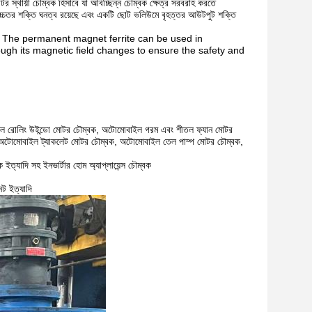
মোটর স্থায়ী চৌম্বক হিসাবে যা অবিচ্ছিন্ন চৌম্বক ক্ষেত্র সরবরাহ করতে
 উচ্চতর শক্তি ঘনত্ব রয়েছে এবং একটি ছোট ভলিউমে বৃহত্তর আউটপুট শক্তি
গুরুত্বপূর্ণ। The permanent magnet ferrite can be used in
rough its magnetic field changes to ensure the safety and
ল রোলিং উইন্ডো মোটর চৌম্বক, অটোমোবাইল গরম এবং শীতল ফ্যান মোটর
 অটোমোবাইল ট্যাকলেট মোটর চৌম্বক, অটোমোবাইল তেল পাম্প মোটর চৌম্বক,
ইত্যাদি সহ ইনভার্টার হোম অ্যাপ্লায়েন্স চৌম্বক
েট ইত্যাদি