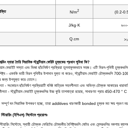
2
শক্তি
N/m
(0.2-0.
J/kg·K
৬০০
Q.cm
>১
্ডিং দ্বারা তৈরি সিরামিক স্ট্রন্টিয়াম ফেরিট চুম্বকের প্রধান সুবিধা কি?
্টিয়াম ফেরাইট সস্তা এবং ভিজা ছাঁচনির্মাণ প্রক্রিয়া তুলনামূলকভাবে সহজ। এটি বিরল-পৃথিবী চুম্বকগ
ৈশিষ্ট্য - এমনকি ভারী বিরল পৃথিবীর উপাদান যুক্ত না করেও, স্ট্রন্টিয়াম ফেরাইট চৌম্বকগুলি 700-
ির জন্য উপযুক্ত করে তোলে।
কতা - সংকোচন ছাঁচনির্মাণ প্রক্রিয়াটি ঘনিষ্ঠ মাত্রিক সহনশীলতা এবং অভিন্ন চৌম্বক আকারের ধারাব
শীলতা - স্ট্রন্টিয়াম ফেরাইট চুম্বকগুলির উচ্চ কুরি তাপমাত্রা রয়েছে, সাধারণত প্রায় 450-470 ° C
 - সম্পূর্ণ ঘন সিরামিক উপকরণ হচ্ছে, তারা additives ধারণকারী bonded চুম্বক মত ক্ষয় প্রবণ নয়
 স্টিয়ারিং (ইপিএস) সিস্টেমে প্রয়োগঃ
স্টিয়ারিং সিস্টেমে, স্থায়ী চৌম্বক ফেরিটের চৌম্বকীয় বৈশিষ্ট্যগুলি মোটর এবং সেন্সরগুলির নকশায় ব্যা