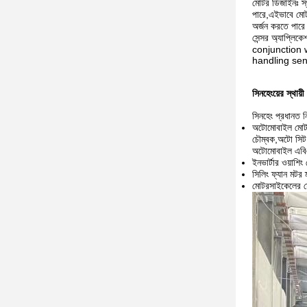
মোটর ডিজাইনঃ স্থা
পারে,এইভাবে মোট
অর্জন করতে পার
সেন্সর অ্যাপ্লি
conjunction 
handling sen
সিনহেংয়ের স্থায
সিনহেং প্রধানত ন
অটোমোবাইল মোটর
চৌম্বক,অটো সিট
অটোমোবাইল এবিএস
ইনভার্টার ওয়াশি
সিলিং ফ্যান মটর 
মোটরসাইকেলের মো