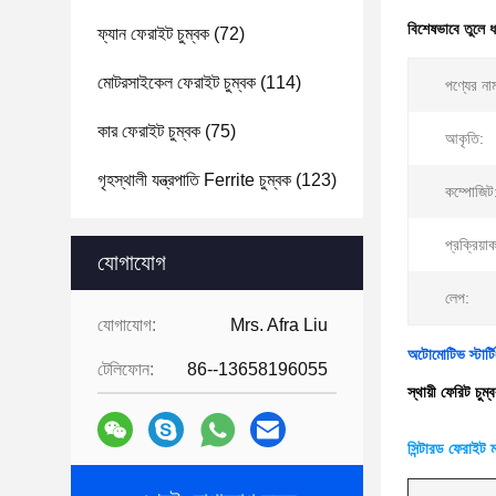
বিশেষভাবে তুলে 
ফ্যান ফেরাইট চুম্বক
(72)
মোটরসাইকেল ফেরাইট চুম্বক
(114)
পণ্যের না
কার ফেরাইট চুম্বক
(75)
আকৃতি:
গৃহস্থালী যন্ত্রপাতি Ferrite চুম্বক
(123)
কম্পোজিট
প্রক্রিয়া
যোগাযোগ
লেপ:
যোগাযোগ:
Mrs. Afra Liu
অটোমোটিভ স্টার্টি
টেলিফোন:
86--13658196055
স্থায়ী ফেরিট চুম
সিন্টারড ফেরাইট ম