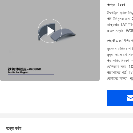
পণ্যের বিবরণ
উৎপত্তি স্থল: সিচু
পরিচিতিমুলক না
সাক্ষ্যদান: IA
মডেল নম্বার: W
পেমেন্ট এবং শিপিং শ
ন্যূনতম চাহিদার 
মূল্য: আলোচনা সাপে
প্যাকেজিং বিবরণ: 
ডেলিভারি সময়: 1
পরিশোধের শর্ত: T/T
যোগানের ক্ষমতা: 
পণ্যের বর্ণনা