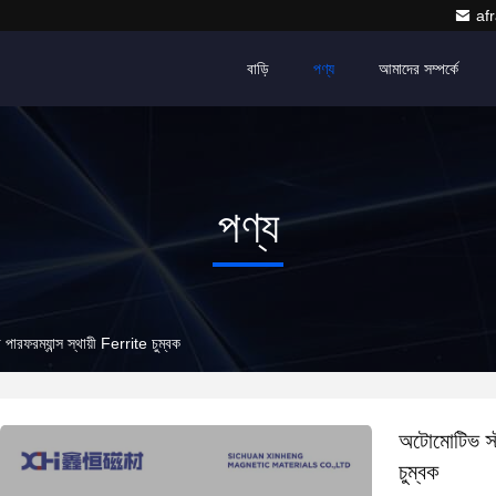
af
বাড়ি
পণ্য
আমাদের সম্পর্কে
পণ্য
পারফরম্যান্স স্থায়ী Ferrite চুম্বক
অটোমোটিভ স্টা
চুম্বক