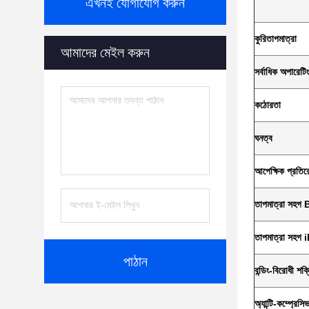
এখনই যোগাযোগ করুন
কুরি
তাপমাত্রা
আমাদের মেইল ​​করুন
সর্বাধিক অপারেটি
কঠোরতা
ঘনত্ব
আপেক্ষিক প্রতির
তাপমাত্রা সহগ 
তাপমাত্রা সহগ 
পাঠান
বন্ডিং-বিরোধী শক্
অ্যান্টি-কম্প্রেস