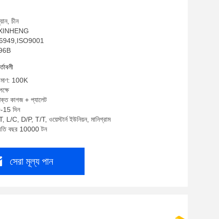
য়ান, চীন
ম: XINHENG
TF16949,ISO9001
096B
র্তাবলী
পরিমাণ: 100K
ক্ষে
শক্ত কাগজ + প্যালেট
0-15 দিন
, L/C, D/P, T/T, ওয়েস্টার্ন ইউনিয়ন, মানিগ্রাম
প্রতি বছর 10000 টন
সেরা মূল্য পান