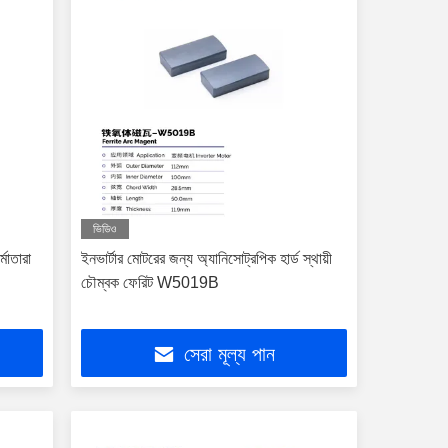
ভিডিও
মাতারা
ইনভার্টার মোটরের জন্য অ্যানিসোট্রপিক হার্ড স্থায়ী
চৌম্বক ফেরিট W5019B
সেরা মূল্য পান