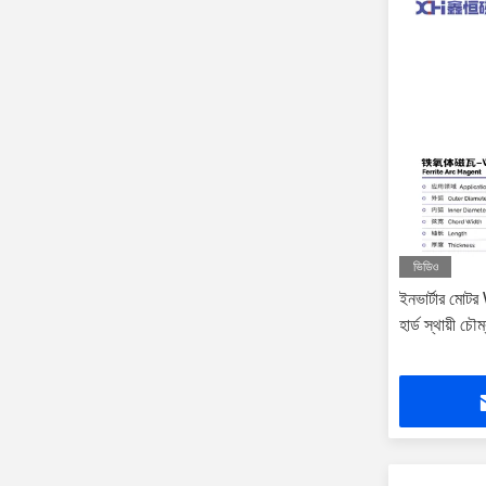
ভিডিও
ইনভার্টার মোট
হার্ড স্থায়ী চৌ