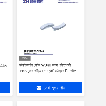
ভিডিও
W021A
ইউনিভার্সাল মোটর W040 জন্য শক্তিশালী
বাধ্যতামূলক শক্তি হার্ড স্থায়ী চৌম্বক Ferrite
সেরা মূল্য পান