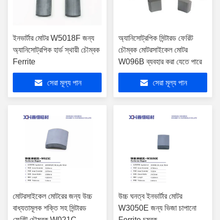
ইনভার্টার মোটর W5018F জন্য
অ্যানিসোট্রপিক সিন্টারড ফেরিট
অ্যানিসোট্রপিক হার্ড স্থায়ী চৌম্বক
চৌম্বক মোটরসাইকেল মোটর
Ferrite
W096B ব্যবহার করা যেতে পারে
সেরা মূল্য পান
সেরা মূল্য পান
মোটরসাইকেল মোটরের জন্য উচ্চ
উচ্চ ঘনত্ব ইনভার্টার মোটর
বাধ্যতামূলক শক্তি সহ সিন্টারড
W3050E জন্য ভিজা চাপানো
ফেরিট চৌম্বক W021C
Ferrite চুম্বক