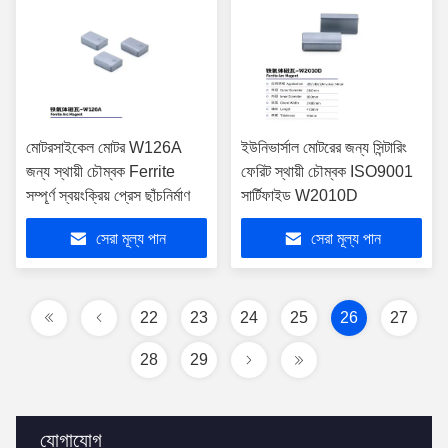
মোটরসাইকেল মোটর W126A
ইউনিভার্সাল মোটরের জন্য সিন্টারিং
জন্য স্থায়ী চৌম্বক Ferrite
ফেরিট স্থায়ী চৌম্বক ISO9001
সম্পূর্ণ স্বয়ংক্রিয় প্রেস ছাঁচনির্মাণ
সার্টিফাইড W2010D
সেরা মূল্য পান
সেরা মূল্য পান
22
23
24
25
26
27
28
29
যোগাযোগ