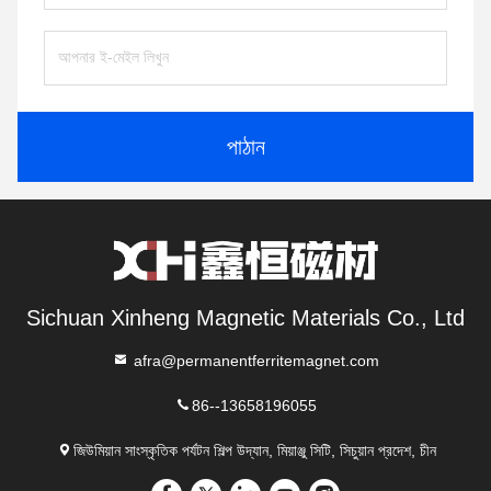
পাঠান
Sichuan Xinheng Magnetic Materials Co., Ltd
afra@permanentferritemagnet.com
86--13658196055
জিউমিয়ান সাংস্কৃতিক পর্যটন শিল্প উদ্যান, মিয়াঞ্জু সিটি, সিচুয়ান প্রদেশ, চীন