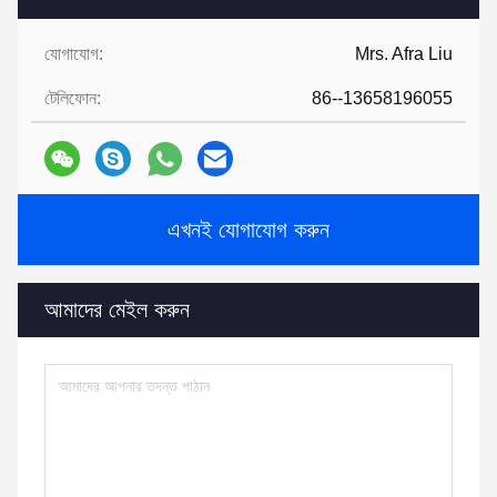
যোগাযোগ:
Mrs. Afra Liu
টেলিফোন:
86--13658196055
এখনই যোগাযোগ করুন
আমাদের মেইল ​​করুন