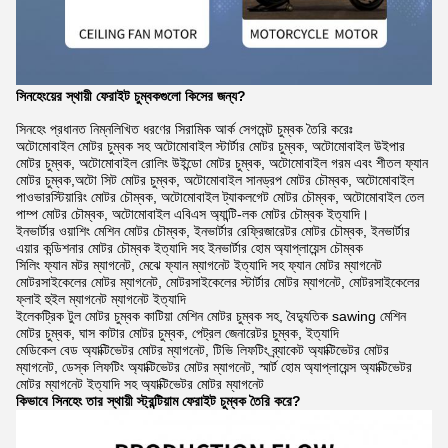
সিনহেংয়ের স্থায়ী ফেরাইট চুম্বকগুলো কিসের জন্য?
সিনহেং প্রধানত নিম্নলিখিত ধরণের সিরামিক আর্ক সেগমেন্ট চুম্বক তৈরি করেঃ
অটোমোবাইল মোটর চুম্বক সহ অটোমোবাইল স্টার্টার মোটর চুম্বক, অটোমোবাইল উইপার
মোটর চুম্বক, অটোমোবাইল রোলিং উইন্ডো মোটর চুম্বক, অটোমোবাইল গরম এবং শীতল ফ্যান
মোটর চুম্বক,অটো সিট মোটর চুম্বক, অটোমোবাইল সানড্রপ মোটর চৌম্বক, অটোমোবাইল
পাওভারস্টিয়ারিং মোটর চৌম্বক, অটোমোবাইল ট্যাকলগেট মোটর চৌম্বক, অটোমোবাইল তেল
পাম্প মোটর চৌম্বক, অটোমোবাইল এবিএস অ্যান্টি-লক মোটর চৌম্বক ইত্যাদি।
ইনভার্টার ওয়াশিং মেশিন মোটর চৌম্বক, ইনভার্টার রেফ্রিজারেটর মোটর চৌম্বক, ইনভার্টার
এয়ার কন্ডিশনার মোটর চৌম্বক ইত্যাদি সহ ইনভার্টার হোম অ্যাপ্লায়েন্স চৌম্বক
সিলিং ফ্যান মটর ম্যাগনেট, মেঝে ফ্যান ম্যাগনেট ইত্যাদি সহ ফ্যান মোটর ম্যাগনেট
মোটরসাইকেলের মোটর ম্যাগনেট, মোটরসাইকেলের স্টার্টার মোটর ম্যাগনেট, মোটরসাইকেলের
ফ্লাই হুইল ম্যাগনেট ম্যাগনেট ইত্যাদি
ইলেকট্রিক টুল মোটর চুম্বক কাটিয়া মেশিন মোটর চুম্বক সহ, বৈদ্যুতিক sawing মেশিন
মোটর চুম্বক, ঘাস কাটার মোটর চুম্বক, পেট্রল জেনারেটর চুম্বক, ইত্যাদি
মেডিকেল বেড অ্যাক্টিভেটর মোটর ম্যাগনেট, টিভি লিফটিং ব্র্যাকেট অ্যাক্টিভেটর মোটর
ম্যাগনেট, ডেস্ক লিফটিং অ্যাক্টিভেটর মোটর ম্যাগনেট, স্মার্ট হোম অ্যাপ্লায়েন্স অ্যাক্টিভেটর
মোটর ম্যাগনেট ইত্যাদি সহ অ্যাক্টিভেটর মোটর ম্যাগনেট
কিভাবে সিনহেং তার স্থায়ী স্ট্রন্টিয়াম ফেরাইট চুম্বক তৈরি করে?