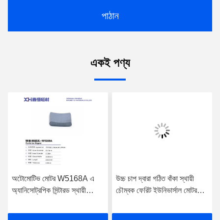
পাঠান
একই পণ্য
অটোমোটিভ মোটর W5168A এ
উচ্চ চাপ দ্বারা গঠিত বাঁকা স্থায়ী
অ্যানিসোট্রপিক সিন্টারড স্থায়ী
চৌম্বক ফেরিট ইউনিভার্সাল মোটর
চৌম্বক ফেরিট ব্যবহার করা হয়
W010A ব্যবহার করা হয়