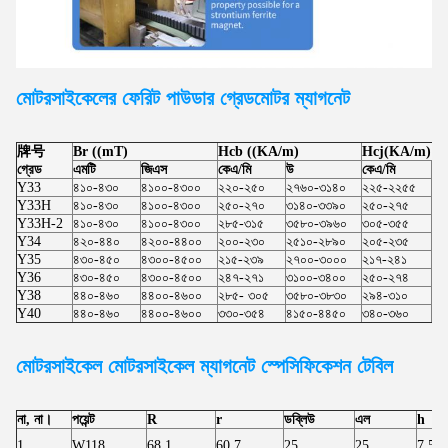
মোটরসাইকেলের ফেরিট পাউডার গ্রেড
মোটর
ম্যাগনেট
牌号
Br ((mT)
Hcb ((KA/m)
Hcj(KA/m)
গ্রেড
এমটি
জিএস
কেএ/মি
উ
কেএ/মি
উ
Y33
৪১০-৪৩০
৪১০০-৪৩০০
২২০-২৫০
২৭৬০-৩১৪০
২২৫-২২৫৫
২৮
Y33H
৪১০-৪৩০
৪১০০-৪৩০০
২৫০-২৭০
৩১৪০-৩৩৯০
২৫০-২৭৫
৩১
Y33H-2
৪১০-৪৩০
৪১০০-৪৩০০
২৮৫-৩১৫
৩৫৮০-৩৯৬০
৩০৫-৩৫৫
৩৮
Y34
৪২০-৪৪০
৪২০০-৪৪০০
২০০-২৩০
২৫১০-২৮৯০
২০৫-২৩৫
২৫
Y35
৪৩০-৪৫০
৪৩০০-৪৫০০
২১৫-২৩৯
২৭০০-৩০০০
২১৭-২৪১
২৭
Y36
৪৩০-৪৫০
৪৩০০-৪৫০০
২৪৭-২৭১
৩১০০-৩৪০০
২৫০-২৭৪
৩১
Y38
৪৪০-৪৬০
৪৪০০-৪৬০০
২৮৫- ৩০৫
৩৫৮০-৩৮৩০
২৯৪-৩১০
৩৬
Y40
৪৪০-৪৬০
৪৪০০-৪৬০০
৩৩০-৩৫৪
৪১৫০-৪৪৫০
৩৪০-৩৬০
৪২
মোটরসাইকেল মোটরসাইকেল
ম্যাগনেট স্পেসিফিকেশন টেবিল
না, না।
পয়েন্ট
R
r
ডব্লিউ
এল
h
1
W118
68.1
60.7
25
25
7.50