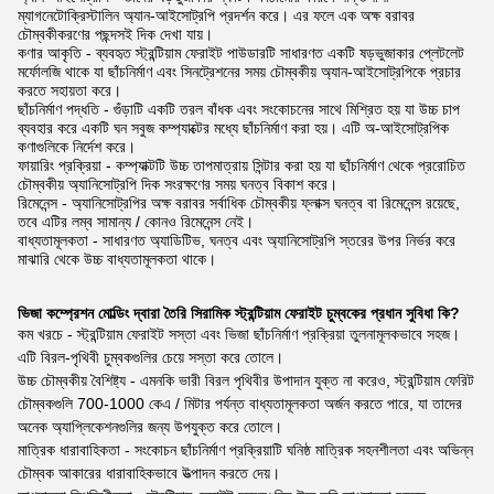
ম্যাগনেটোক্রিস্টালিন অ্যান-আইসোট্রপি প্রদর্শন করে। এর ফলে এক অক্ষ বরাবর
চৌম্বকীকরণের পছন্দসই দিক দেখা যায়।
কণার আকৃতি - ব্যবহৃত স্ট্রন্টিয়াম ফেরাইট পাউডারটি সাধারণত একটি ষড়ভুজাকার প্লেটলেট
মর্ফোলজি থাকে যা ছাঁচনির্মাণ এবং সিনট্রেশনের সময় চৌম্বকীয় অ্যান-আইসোট্রপিকে প্রচার
করতে সহায়তা করে।
ছাঁচনির্মাণ পদ্ধতি - গুঁড়াটি একটি তরল বাঁধক এবং সংকোচনের সাথে মিশ্রিত হয় যা উচ্চ চাপ
ব্যবহার করে একটি ঘন সবুজ কম্প্যাক্টের মধ্যে ছাঁচনির্মাণ করা হয়। এটি অ-আইসোট্রপিক
কণাগুলিকে নির্দেশ করে।
ফায়ারিং প্রক্রিয়া - কম্প্যাক্টটি উচ্চ তাপমাত্রায় সিন্টার করা হয় যা ছাঁচনির্মাণ থেকে প্ররোচিত
চৌম্বকীয় অ্যানিসোট্রপি দিক সংরক্ষণের সময় ঘনত্ব বিকাশ করে।
রিমেনেন্স - অ্যানিসোট্রপির অক্ষ বরাবর সর্বাধিক চৌম্বকীয় ফ্লাক্স ঘনত্ব বা রিমেনেন্স রয়েছে,
তবে এটির লম্ব সামান্য / কোনও রিমেনেন্স নেই।
বাধ্যতামূলকতা - সাধারণত অ্যাডিটিভ, ঘনত্ব এবং অ্যানিসোট্রপি স্তরের উপর নির্ভর করে
মাঝারি থেকে উচ্চ বাধ্যতামূলকতা থাকে।
ভিজা কম্প্রেশন মোল্ডিং দ্বারা তৈরি সিরামিক স্ট্রন্টিয়াম ফেরাইট চুম্বকের প্রধান সুবিধা কি?
কম খরচে - স্ট্রন্টিয়াম ফেরাইট সস্তা এবং ভিজা ছাঁচনির্মাণ প্রক্রিয়া তুলনামূলকভাবে সহজ।
এটি বিরল-পৃথিবী চুম্বকগুলির চেয়ে সস্তা করে তোলে।
উচ্চ চৌম্বকীয় বৈশিষ্ট্য - এমনকি ভারী বিরল পৃথিবীর উপাদান যুক্ত না করেও, স্ট্রন্টিয়াম ফেরিট
চৌম্বকগুলি 700-1000 কেএ / মিটার পর্যন্ত বাধ্যতামূলকতা অর্জন করতে পারে, যা তাদের
অনেক অ্যাপ্লিকেশনগুলির জন্য উপযুক্ত করে তোলে।
মাত্রিক ধারাবাহিকতা - সংকোচন ছাঁচনির্মাণ প্রক্রিয়াটি ঘনিষ্ঠ মাত্রিক সহনশীলতা এবং অভিন্ন
চৌম্বক আকারের ধারাবাহিকভাবে উত্পাদন করতে দেয়।