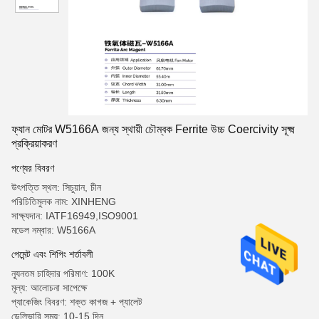
ফ্যান মোটর W5166A জন্য স্থায়ী চৌম্বক Ferrite উচ্চ Coercivity সূক্ষ্ম
প্রক্রিয়াকরণ
পণ্যের বিবরণ
উৎপত্তি স্থল: সিচুয়ান, চীন
পরিচিতিমুলক নাম: XINHENG
সাক্ষ্যদান: IATF16949,ISO9001
মডেল নম্বার: W5166A
পেমেন্ট এবং শিপিং শর্তাবলী
ন্যূনতম চাহিদার পরিমাণ: 100K
মূল্য: আলোচনা সাপেক্ষে
প্যাকেজিং বিবরণ: শক্ত কাগজ + প্যালেট
ডেলিভারি সময়: 10-15 দিন