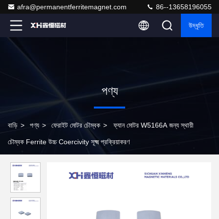
afra@permanentferritemagnet.com
86--13658196055
উদ্ধৃতি
পণ্য
বাড়ি
>
পণ্য
>
ফেরাইট মোটর চৌম্বক
>
ফ্যান মোটর W5166A জন্য স্থায়ী
চৌম্বক Ferrite উচ্চ Coercivity সূক্ষ্ম প্রক্রিয়াকরণ