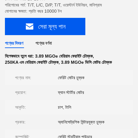
পরিশোধের শর্ত: T/T, L/C, D/P, T/T, ওয়েস্টার্ন ইউনিয়ন, মানিগ্রাম
যোগানের ক্ষমতা: প্রতি বছর 10000 টন
সেরা মূল্য পান
পণ্যের বিবরণ
পণ্যের বর্ণনা
বিশেষভাবে তুলে ধরা:
3.89 MGOe বেরিয়াম ফেরাইট চৌম্বক
,
250KA এম বেরিয়াম ফেরাইট চৌম্বক
,
3.89 MGOe ডিসি মোটর চৌম্বক
পণ্যের নাম:
ফেরিট মোটর চুম্বক
প্রয়োগ:
ফ্যান স্টার্টার মোটর
আকৃতি:
চাপ, টালি
প্রকার:
অ্যানিসোট্রপিক সিন্টারযুক্ত চুম্বক
কম্পোজিট:
ফেরিট স্ট্রন্টিয়াম পাউডার