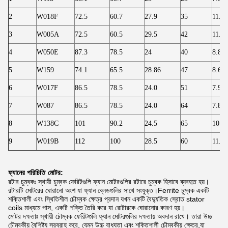
2
W018F
72.5
60.7
27.9
35
11.80
3
W005A
72.5
60.5
29.5
42
11.80
4
W050E
87.3
78.5
24
40
8.80
5
W159
74.1
65.5
28.86
47
8.60
6
W017F
86.5
78.5
24.0
51
7.90
7
W087
86.5
78.5
24.0
64
7.80
8
W138C
101
90.2
24.5
65
10.8
9
W019B
112
100
28.5
60
11.90
ফ্যানের পরিচিতি
মোটর:
রটার চুম্বকঃ স্থায়ী চুম্বক ফেরিটগুলি ফ্যান মোটরগুলির রটারে চুম্বক হিসাবে ব্যবহৃত হয়।
রটারটি মোটরের ঘোরানো অংশ যা ফ্যান ব্লেডগুলির সাথে সংযুক্ত।Ferrite চুম্বক একটি
শক্তিশালী এবং স্থিতিশীল চৌম্বক ক্ষেত্র প্রদান যখন একটি বৈদ্যুতিক স্রোত stator
coils মাধ্যমে পাস, একটি শক্তি তৈরি করে যা রোটারকে ঘোরানোর কারণ হয়।
মোটর দক্ষতাঃ স্থায়ী চৌম্বক ফেরিটগুলি ফ্যান মোটরগুলির দক্ষতায় অবদান রাখে। তারা উচ্চ
চৌম্বকীয় বৈশিষ্ট্য সরবরাহ করে, যেমন উচ্চ বাধ্যতা এবং শক্তিশালী চৌম্বকীয় ক্ষেত্র,যা