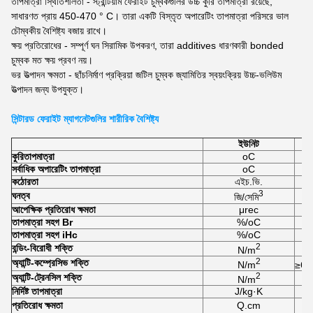
তাপমাত্রা স্থিতিশীলতা - স্ট্রন্টিয়াম ফেরাইট চুম্বকগুলির উচ্চ কুরি তাপমাত্রা রয়েছে,
সাধারণত প্রায় 450-470 ° C। তারা একটি বিস্তৃত অপারেটিং তাপমাত্রা পরিসরে ভাল
চৌম্বকীয় বৈশিষ্ট্য বজায় রাখে।
ক্ষয় প্রতিরোধের - সম্পূর্ণ ঘন সিরামিক উপকরণ, তারা additives ধারণকারী bonded
চুম্বক মত ক্ষয় প্রবণ নয়।
ভর উত্পাদন ক্ষমতা - ছাঁচনির্মাণ প্রক্রিয়া জটিল চুম্বক জ্যামিতির স্বয়ংক্রিয় উচ্চ-ভলিউম
উত্পাদন জন্য উপযুক্ত।
সিন্টারড ফেরাইট ম্যাগনেটগুলির শারীরিক বৈশিষ্ট্য
ইউনিট
কুরি
তাপমাত্রা
oC
সর্বাধিক অপারেটিং তাপমাত্রা
oC
কঠোরতা
এইচ.ভি.
3
ঘনত্ব
জি/সেমি
আপেক্ষিক প্রতিরোধ ক্ষমতা
μrec
তাপমাত্রা সহগ Br
%/oC
তাপমাত্রা সহগ iHc
%/oC
2
বন্ডিং-বিরোধী শক্তি
N/m
2
অ্যান্টি-কম্প্রেসিভ শক্তি
N/m
≥6.
2
অ্যান্টি-ট্রেনসিল শক্তি
N/m
নির্দিষ্ট তাপমাত্রা
J/kg·K
প্রতিরোধ ক্ষমতা
Q.cm