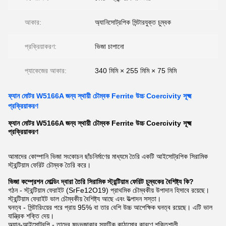
আকার:
অ্যানিসোট্রপিক সিন্টারযুক্ত চুম্বক
প্রক্রিয়াকরণ:
ভিজা চাপানো
প্যাকেজের আকার:
340 মিমি × 255 মিমি × 75 মিমি
ফ্যান মোটর W5166A জন্য স্থায়ী চৌম্বক Ferrite উচ্চ Coercivity সূক্ষ্ম
প্রক্রিয়াকরণ
ফ্যান মোটর W5166A জন্য স্থায়ী চৌম্বক Ferrite উচ্চ Coercivity সূক্ষ্ম
প্রক্রিয়াকরণ
আমাদের কোম্পানি ভিজা সংকোচন ছাঁচনির্মাণের মাধ্যমে তৈরি একটি আইসোট্রপিক সিরামিক
স্ট্রন্টিয়াম ফেরিট চৌম্বক তৈরি করে।
ভিজা কম্প্রেশন মোল্ডিং দ্বারা তৈরি সিরামিক স্ট্রন্টিয়াম ফেরিট চুম্বকের বৈশিষ্ট্য কি?
গঠন - স্ট্রন্টিয়াম ফেরাইট (SrFe12O19) প্রাথমিক চৌম্বকীয় উপাদান হিসাবে রয়েছে।
স্ট্রন্টিয়াম ফেরাইট ভাল চৌম্বকীয় বৈশিষ্ট্য আছে এবং উত্পাদন সস্তা।
ঘনত্ব - সিন্টারিংয়ের পরে প্রায় 95% বা তার বেশি উচ্চ আপেক্ষিক ঘনত্ব রয়েছে। এটি ভাল
যান্ত্রিক শক্তি দেয়।
অ্যান-আইসোট্রপি - তাদের ষড়ভুজাকার স্ফটিক কাঠামোর কারণে শক্তিশালী