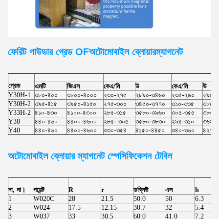
ফেরিট পাউডার গ্রেড OF
অটোমোবাইল ব্লোয়ার
ম্যাগনেট
গ্রেড
এমটি
জিএস
কেএ/মি
উ
কেএ/মি
উ
Y30H-1
৩৮০-৪০০
৩৮০০-৪০০০
২৩০-২৭৫
২৮৯০-৩৪৬০
২৩৫-২৯০
২৯৫০
Y30H-2
৩৯৫-৪১৫
৩৯৫০-৪১৫০
২৭৫-৩০০
৩৪৫০-৩৭৭০
৩১০-৩৩৫
৩৮৯০
Y33H-2
৪১০-৪৩০
৪১০০-৪৩০০
২৮৫-৩১৫
৩৫৮০-৩৯৬০
৩০৫-৩৫৫
৩৮৩০
Y38
৪৪০-৪৬০
৪৪০০-৪৬০০
২৮৫- ৩০৫
৩৫৮০-৩৮৩০
২৯৪-৩১০
৩৬৯০
Y40
৪৪০-৪৬০
৪৪০০-৪৬০০
৩৩০-৩৫৪
৪১৫০-৪৪৫০
৩৪০-৩৬০
৪২৭০
অটোমোবাইল ব্লোয়ার
ম্যাগনেট স্পেসিফিকেশন টেবিল
না, না।
পয়েন্ট
R
r
ডব্লিউ
এল
h
1
W020C
28
21.5
50.0
50
6.3
2
W024
17.5
12.15
30.7
32
5.4
3
W037
33
30.5
60.0
41.0
7.2