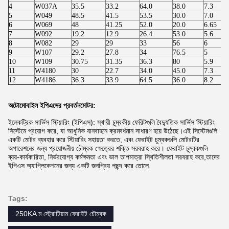
4
W037A
35.5
33.2
64.0
38.0
7.3
5
W049
48.5
41.5
53.5
30.0
7.0
6
W069
48
41.25
52.0
20.0
6.65
7
W092
19.2
12.9
26.4
53.0
5.6
8
W082
29
29
33
56
6
9
W107
29.2
27.8
34
76.5
5
10
W109
30.75
31.35
36.3
80
5.9
11
W4180
30
22.7
34.0
45.0
7.3
12
W4186
36.3
33.9
64.5
36.0
8.2
অটোমোবাইল ইপিএসের প্রবর্তন
মোটর:
ইলেকট্রিক সার্ভিস স্টিয়ারিং (ইপিএস): স্থায়ী চুম্বকীয় ফেরিটগুলি বৈদ্যুতিক সার্ভিস স্টিয়ারিং
সিস্টেমে প্রয়োগ করে, যা আধুনিক যানবাহনে ক্রমবর্ধমান সাধারণ হয়ে উঠেছে।এই সিস্টেমগুলি
একটি মোটর ব্যবহার করে স্টিয়ারিং সহায়তা করতে, এবং ফেরাইট চুম্বকগুলি মোটরটির
অপারেশনের জন্য প্রয়োজনীয় চৌম্বক ক্ষেত্রের শক্তি সরবরাহ করে। ফেরাইট চুম্বকগুলি
ব্যয়-কার্যকারিতা, নির্ভরযোগ্য কর্মক্ষমতা এবং ভাল তাপমাত্রা স্থিতিশীলতা সরবরাহ করে,তাদের
ইপিএস অ্যাপ্লিকেশনের জন্য একটি জনপ্রিয় পছন্দ করে তোলে.
Tags:
250KA ম স্ট্রোটিয়াম ফেরাইট চৌম্বক