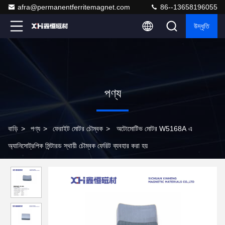
afra@permanentferritemagnet.com
86--13658196055
উদ্ধৃতি
পণ্য
বাড়ি
>
পণ্য
>
ফেরাইট মোটর চৌম্বক
>
অটোমোটিভ মোটর W5168A এ
অ্যানিসোট্রপিক সিন্টারড স্থায়ী চৌম্বক ফেরিট ব্যবহার করা হয়