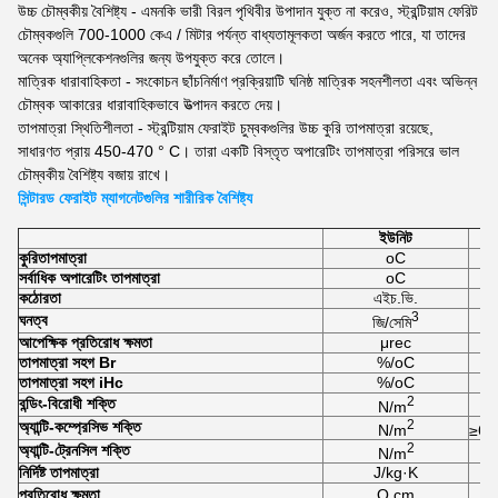
উচ্চ চৌম্বকীয় বৈশিষ্ট্য - এমনকি ভারী বিরল পৃথিবীর উপাদান যুক্ত না করেও, স্ট্রন্টিয়াম ফেরিট
চৌম্বকগুলি 700-1000 কেএ / মিটার পর্যন্ত বাধ্যতামূলকতা অর্জন করতে পারে, যা তাদের
অনেক অ্যাপ্লিকেশনগুলির জন্য উপযুক্ত করে তোলে।
মাত্রিক ধারাবাহিকতা - সংকোচন ছাঁচনির্মাণ প্রক্রিয়াটি ঘনিষ্ঠ মাত্রিক সহনশীলতা এবং অভিন্ন
চৌম্বক আকারের ধারাবাহিকভাবে উত্পাদন করতে দেয়।
তাপমাত্রা স্থিতিশীলতা - স্ট্রন্টিয়াম ফেরাইট চুম্বকগুলির উচ্চ কুরি তাপমাত্রা রয়েছে,
সাধারণত প্রায় 450-470 ° C। তারা একটি বিস্তৃত অপারেটিং তাপমাত্রা পরিসরে ভাল
চৌম্বকীয় বৈশিষ্ট্য বজায় রাখে।
সিন্টারড ফেরাইট ম্যাগনেটগুলির শারীরিক বৈশিষ্ট্য
ইউনিট
কুরি
তাপমাত্রা
oC
সর্বাধিক অপারেটিং তাপমাত্রা
oC
কঠোরতা
এইচ.ভি.
3
ঘনত্ব
জি/সেমি
আপেক্ষিক প্রতিরোধ ক্ষমতা
μrec
তাপমাত্রা সহগ Br
%/oC
তাপমাত্রা সহগ iHc
%/oC
2
বন্ডিং-বিরোধী শক্তি
N/m
2
অ্যান্টি-কম্প্রেসিভ শক্তি
N/m
≥6.
2
অ্যান্টি-ট্রেনসিল শক্তি
N/m
নির্দিষ্ট তাপমাত্রা
J/kg·K
প্রতিরোধ ক্ষমতা
Q.cm