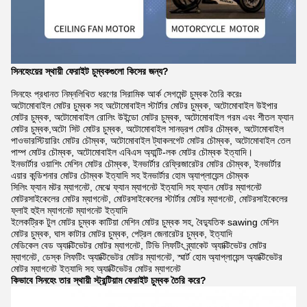
সিনহেংয়ের স্থায়ী ফেরাইট চুম্বকগুলো কিসের জন্য?
সিনহেং প্রধানত নিম্নলিখিত ধরণের সিরামিক আর্ক সেগমেন্ট চুম্বক তৈরি করেঃ
অটোমোবাইল মোটর চুম্বক সহ অটোমোবাইল স্টার্টার মোটর চুম্বক, অটোমোবাইল উইপার
মোটর চুম্বক, অটোমোবাইল রোলিং উইন্ডো মোটর চুম্বক, অটোমোবাইল গরম এবং শীতল ফ্যান
মোটর চুম্বক,অটো সিট মোটর চুম্বক, অটোমোবাইল সানড্রপ মোটর চৌম্বক, অটোমোবাইল
পাওভারস্টিয়ারিং মোটর চৌম্বক, অটোমোবাইল ট্যাকলগেট মোটর চৌম্বক, অটোমোবাইল তেল
পাম্প মোটর চৌম্বক, অটোমোবাইল এবিএস অ্যান্টি-লক মোটর চৌম্বক ইত্যাদি।
ইনভার্টার ওয়াশিং মেশিন মোটর চৌম্বক, ইনভার্টার রেফ্রিজারেটর মোটর চৌম্বক, ইনভার্টার
এয়ার কন্ডিশনার মোটর চৌম্বক ইত্যাদি সহ ইনভার্টার হোম অ্যাপ্লায়েন্স চৌম্বক
সিলিং ফ্যান মটর ম্যাগনেট, মেঝে ফ্যান ম্যাগনেট ইত্যাদি সহ ফ্যান মোটর ম্যাগনেট
মোটরসাইকেলের মোটর ম্যাগনেট, মোটরসাইকেলের স্টার্টার মোটর ম্যাগনেট, মোটরসাইকেলের
ফ্লাই হুইল ম্যাগনেট ম্যাগনেট ইত্যাদি
ইলেকট্রিক টুল মোটর চুম্বক কাটিয়া মেশিন মোটর চুম্বক সহ, বৈদ্যুতিক sawing মেশিন
মোটর চুম্বক, ঘাস কাটার মোটর চুম্বক, পেট্রল জেনারেটর চুম্বক, ইত্যাদি
মেডিকেল বেড অ্যাক্টিভেটর মোটর ম্যাগনেট, টিভি লিফটিং ব্র্যাকেট অ্যাক্টিভেটর মোটর
ম্যাগনেট, ডেস্ক লিফটিং অ্যাক্টিভেটর মোটর ম্যাগনেট, স্মার্ট হোম অ্যাপ্লায়েন্স অ্যাক্টিভেটর
মোটর ম্যাগনেট ইত্যাদি সহ অ্যাক্টিভেটর মোটর ম্যাগনেট
কিভাবে সিনহেং তার স্থায়ী স্ট্রন্টিয়াম ফেরাইট চুম্বক তৈরি করে?