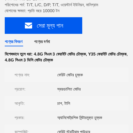
পরিশোধের শর্ত: T/T, L/C, D/P, T/T, ওয়েস্টার্ন ইউনিয়ন, মানিগ্রাম
যোগানের ক্ষমতা: প্রতি বছর 10000 টন
সেরা মূল্য পান
পণ্যের বিবরণ
পণ্যের বর্ণনা
বিশেষভাবে তুলে ধরা:
4.8G সিএম 3 ফেরাইট মোটর চৌম্বক
,
Y35 ফেরাইট মোটর চৌম্বক
,
4.8G সিএম 3 ডিসি মোটর চৌম্বক
পণ্যের নাম:
ফেরিট মোটর চুম্বক
প্রয়োগ:
স্বয়ংচালিত মোটর
আকৃতি:
চাপ, টালি
প্রকার:
অ্যানিসোট্রপিক সিন্টারযুক্ত চুম্বক
কম্পোজিট:
ফেরিট স্ট্রন্টিয়াম পাউডার