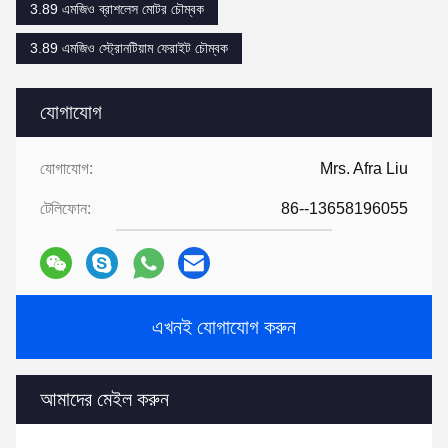
3.89 এমজিও ব্রাশলেস মোটর চৌম্বক
3.89 এমজিও স্ট্রোনটিয়াম ফেরাইট চৌম্বক
যোগাযোগ
যোগাযোগ:
Mrs. Afra Liu
টেলিফোন:
86--13658196055
এখনই যোগাযোগ করুন
আমাদের মেইল ​​করুন