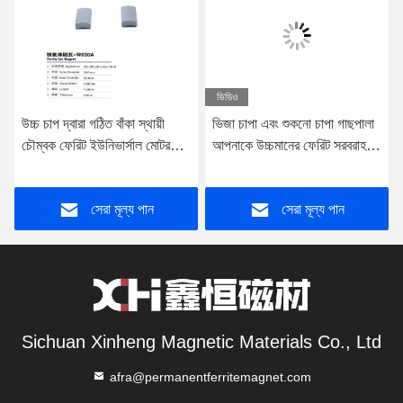
ভিডিও
উচ্চ চাপ দ্বারা গঠিত বাঁকা স্থায়ী
ভিজা চাপা এবং শুকনো চাপা গাছপালা
চৌম্বক ফেরিট ইউনিভার্সাল মোটর
আপনাকে উচ্চমানের ফেরিট সরবরাহ
W010A ব্যবহার করা হয়
করে W123
সেরা মূল্য পান
সেরা মূল্য পান
Sichuan Xinheng Magnetic Materials Co., Ltd
afra@permanentferritemagnet.com