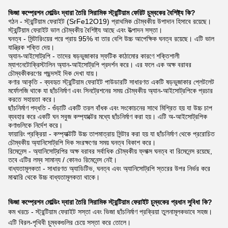
ভিজা কম্প্রেশন মোল্ডিং দ্বারা তৈরি সিরামিক স্ট্রন্টিয়াম ফেরিট চুম্বকের বৈশিষ্ট্য কি?
গঠন - স্ট্রন্টিয়াম ফেরাইট (SrFe12O19) প্রাথমিক চৌম্বকীয় উপাদান হিসাবে রয়েছে।
স্ট্রন্টিয়াম ফেরাইট ভাল চৌম্বকীয় বৈশিষ্ট্য আছে এবং উত্পাদন সস্তা।
ঘনত্ব - সিন্টারিংয়ের পরে প্রায় 95% বা তার বেশি উচ্চ আপেক্ষিক ঘনত্ব রয়েছে। এটি ভাল
যান্ত্রিক শক্তি দেয়।
অ্যান-আইসোট্রপি - তাদের ষড়ভুজাকার স্ফটিক কাঠামোর কারণে শক্তিশালী
ম্যাগনেটোক্রিস্টালিন অ্যান-আইসোট্রপি প্রদর্শন করে। এর ফলে এক অক্ষ বরাবর
চৌম্বকীকরণের পছন্দসই দিক দেখা যায়।
কণার আকৃতি - ব্যবহৃত স্ট্রন্টিয়াম ফেরাইট পাউডারটি সাধারণত একটি ষড়ভুজাকার প্লেটলেট
মর্ফোলজি থাকে যা ছাঁচনির্মাণ এবং সিনট্রেশনের সময় চৌম্বকীয় অ্যান-আইসোট্রপিকে প্রচার
করতে সহায়তা করে।
ছাঁচনির্মাণ পদ্ধতি - গুঁড়াটি একটি তরল বাঁধক এবং সংকোচনের সাথে মিশ্রিত হয় যা উচ্চ চাপ
ব্যবহার করে একটি ঘন সবুজ কম্প্যাক্টের মধ্যে ছাঁচনির্মাণ করা হয়। এটি অ-আইসোট্রপিক
কণাগুলিকে নির্দেশ করে।
ফায়ারিং প্রক্রিয়া - কম্প্যাক্টটি উচ্চ তাপমাত্রায় সিন্টার করা হয় যা ছাঁচনির্মাণ থেকে প্ররোচিত
চৌম্বকীয় অ্যানিসোট্রপি দিক সংরক্ষণের সময় ঘনত্ব বিকাশ করে।
রিমেনেন্স - অ্যানিসোট্রপির অক্ষ বরাবর সর্বাধিক চৌম্বকীয় ফ্লাক্স ঘনত্ব বা রিমেনেন্স রয়েছে,
তবে এটির লম্ব সামান্য / কোনও রিমেনেন্স নেই।
বাধ্যতামূলকতা - সাধারণত অ্যাডিটিভ, ঘনত্ব এবং অ্যানিসোট্রপি স্তরের উপর নির্ভর করে
মাঝারি থেকে উচ্চ বাধ্যতামূলকতা থাকে।
ভিজা কম্প্রেশন মোল্ডিং দ্বারা তৈরি সিরামিক স্ট্রন্টিয়াম ফেরাইট চুম্বকের প্রধান সুবিধা কি?
কম খরচে - স্ট্রন্টিয়াম ফেরাইট সস্তা এবং ভিজা ছাঁচনির্মাণ প্রক্রিয়া তুলনামূলকভাবে সহজ।
এটি বিরল-পৃথিবী চুম্বকগুলির চেয়ে সস্তা করে তোলে।