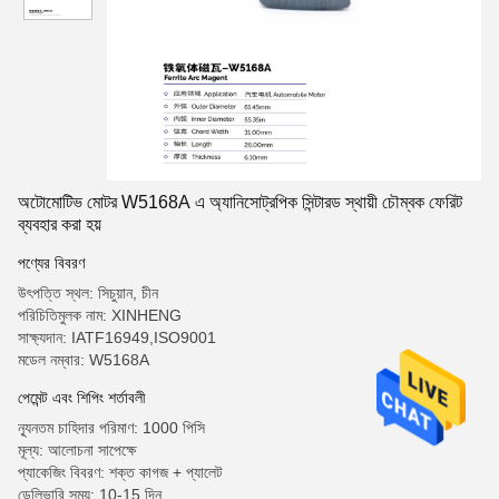
অটোমোটিভ মোটর W5168A এ অ্যানিসোট্রপিক সিন্টারড স্থায়ী চৌম্বক ফেরিট
ব্যবহার করা হয়
পণ্যের বিবরণ
উৎপত্তি স্থল: সিচুয়ান, চীন
পরিচিতিমুলক নাম: XINHENG
সাক্ষ্যদান: IATF16949,ISO9001
মডেল নম্বার: W5168A
পেমেন্ট এবং শিপিং শর্তাবলী
ন্যূনতম চাহিদার পরিমাণ: 1000 পিসি
মূল্য: আলোচনা সাপেক্ষে
প্যাকেজিং বিবরণ: শক্ত কাগজ + প্যালেট
ডেলিভারি সময়: 10-15 দিন