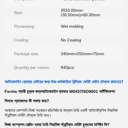
(R33.00mm-
Size:
r30.50mm)×60.00mm
Processing:
Wet molding
Coating:
No Coating
Package size:
340mm×255mm×75mm
Quantity per carton:
840pcs
অটোমোবাইল ব্লোয়ার মোটরের জন্য উচ্চ-কার্যকারিতা সিন্টারড ফেরিট মোটর চৌম্বক W0437
Ferrite স্থায়ী চুম্বক জন্য
অটোমোবাইল ব্লাভার
W0437
ISO9001 সার্টিফিকেশন
সিনহেং গ্রাহকদের কী অফার করে?
আমাদের কোম্পানি ভিজা সংকোচন ছাঁচনির্মাণের মাধ্যমে তৈরি একটি আইসোট্রপিক সিরামিক
স্ট্রন্টিয়াম ফেরিট চৌম্বক তৈরি করে।
ভিজা কম্প্রেশন মোল্ডিং দ্বারা তৈরি সিরামিক স্ট্রন্টিয়াম ফেরিট চুম্বকের বৈশিষ্ট্য কি?