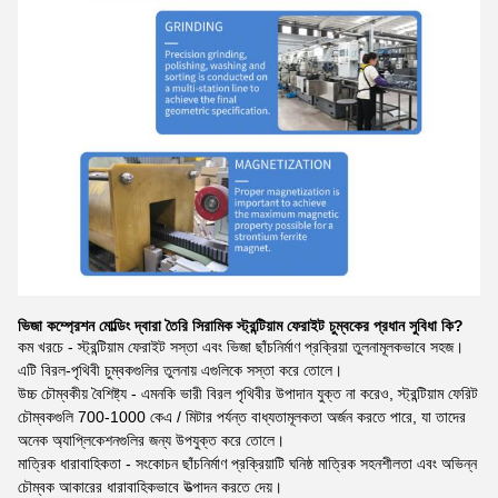
ভিজা কম্প্রেশন মোল্ডিং দ্বারা তৈরি সিরামিক স্ট্রন্টিয়াম ফেরাইট চুম্বকের প্রধান সুবিধা কি?
কম খরচে - স্ট্রন্টিয়াম ফেরাইট সস্তা এবং ভিজা ছাঁচনির্মাণ প্রক্রিয়া তুলনামূলকভাবে সহজ।
এটি বিরল-পৃথিবী চুম্বকগুলির তুলনায় এগুলিকে সস্তা করে তোলে।
উচ্চ চৌম্বকীয় বৈশিষ্ট্য - এমনকি ভারী বিরল পৃথিবীর উপাদান যুক্ত না করেও, স্ট্রন্টিয়াম ফেরিট
চৌম্বকগুলি 700-1000 কেএ / মিটার পর্যন্ত বাধ্যতামূলকতা অর্জন করতে পারে, যা তাদের
অনেক অ্যাপ্লিকেশনগুলির জন্য উপযুক্ত করে তোলে।
মাত্রিক ধারাবাহিকতা - সংকোচন ছাঁচনির্মাণ প্রক্রিয়াটি ঘনিষ্ঠ মাত্রিক সহনশীলতা এবং অভিন্ন
চৌম্বক আকারের ধারাবাহিকভাবে উত্পাদন করতে দেয়।