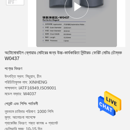
অটোমোবাইল ব্লোয়ার মোটরের জন্য উচ্চ-কার্যকারিতা সিন্টারড ফেরিট মোটর চৌম্বক
W0437
পণ্যের বিবরণ
উৎপত্তি স্থল: সিচুয়ান, চীন
পরিচিতিমুলক নাম: XINHENG
সাক্ষ্যদান: IATF16949,ISO9001
মডেল নম্বার: W4037
পেমেন্ট এবং শিপিং শর্তাবলী
ন্যূনতম চাহিদার পরিমাণ: 1000 পিসি
মূল্য: আলোচনা সাপেক্ষে
প্যাকেজিং বিবরণ: শক্ত কাগজ + প্যালেট
ডেলিভারি সময়: 10-15 দিন