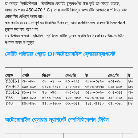
তাপমাত্রা স্থিতিশীলতা - স্ট্রন্টিয়াম ফেরাইট চুম্বকগুলির উচ্চ কুরি তাপমাত্রা রয়েছে,
সাধারণত প্রায় 450-470 ° C। তারা একটি বিস্তৃত অপারেটিং তাপমাত্রা পরিসরে ভাল
চৌম্বকীয় বৈশিষ্ট্য বজায় রাখে।
ক্ষয় প্রতিরোধের - সম্পূর্ণ ঘন সিরামিক উপকরণ, তারা additives ধারণকারী bonded
চুম্বক মত ক্ষয় প্রবণ নয়।
ভর উত্পাদন ক্ষমতা - ছাঁচনির্মাণ প্রক্রিয়া জটিল চুম্বক জ্যামিতির স্বয়ংক্রিয় উচ্চ-ভলিউম
উত্পাদন জন্য উপযুক্ত।
ফেরিট পাউডার গ্রেড OF
অটোমোবাইল ব্লোয়ার
ম্যাগনেট
গ্রেড
এমটি
জিএস
কেএ/মি
উ
কেএ/মি
উ
Y30H-1
৩৮০-৪০০
৩৮০০-৪০০০
২৩০-২৭৫
২৮৯০-৩৪৬০
২৩৫-২৯০
২৯৫০
Y30H-2
৩৯৫-৪১৫
৩৯৫০-৪১৫০
২৭৫-৩০০
৩৪৫০-৩৭৭০
৩১০-৩৩৫
৩৮৯০
Y33H-2
৪১০-৪৩০
৪১০০-৪৩০০
২৮৫-৩১৫
৩৫৮০-৩৯৬০
৩০৫-৩৫৫
৩৮৩০
Y38
৪৪০-৪৬০
৪৪০০-৪৬০০
২৮৫- ৩০৫
৩৫৮০-৩৮৩০
২৯৪-৩১০
৩৬৯০
Y40
৪৪০-৪৬০
৪৪০০-৪৬০০
৩৩০-৩৫৪
৪১৫০-৪৪৫০
৩৪০-৩৬০
৪২৭০
অটোমোবাইল ব্লোয়ার
ম্যাগনেট স্পেসিফিকেশন টেবিল