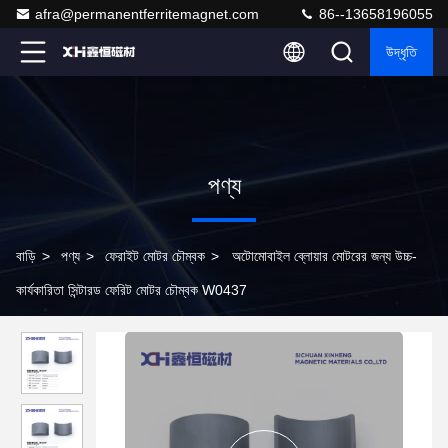
afra@permanentferritemagnet.com
86--13658196055
উদ্ধৃতি
পণ্য
বাড়ি
>
পণ্য
>
ফেরাইট মোটর চৌম্বক
>
অটোমোবাইল ব্লোয়ার মোটরের জন্য উচ্চ-
কার্যকারিতা সিন্টারড ফেরিট মোটর চৌম্বক W0437