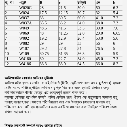
না, না।
পয়েন্ট
R
r
ডব্লিউ
এল
h
1
W020C
28
21.5
50.0
50
6.3
2
W024
17.5
12.15
30.7
32
5.4
3
W037
33
30.5
60.0
41.0
7.2
4
W037A
35.5
33.2
64.0
38.0
7.3
5
W049
48.5
41.5
53.5
30.0
7.0
6
W069
48
41.25
52.0
20.0
6.65
7
W092
19.2
12.9
26.4
53.0
5.6
8
W082
29
29
33
56
6
9
W107
29.2
27.8
34
76.5
5
10
W109
30.75
31.35
36.3
80
5.9
11
W4180
30
22.7
34.0
45.0
7.3
12
W4186
36.3
33.9
64.5
36.0
8.2
অটোমোবাইল ব্লোয়ার মোটরের ভূমিকাঃ
অটোমোবাইল ব্লাভার মোটর, যা এইচভিএসি (হিটিং, ভেন্টিলেশন এবং এয়ার কন্ডিশনার) ব্লাভার
মোটর নামেও পরিচিত,গাড়ির কেবিনে বায়ু প্রবাহিত করে এমন ফ্যানটি চালানোর জন্য
দায়ীআরামদায়ক থাকার ক্ষেত্রে এটি গুরুত্বপূর্ণ ভূমিকা পালন করে।
ব্লাভার মোটরের প্রাথমিক কাজটি গাড়ির কেবিনে গরম, শীতল এবং বায়ুচলাচল উদ্দেশ্যে বায়ু
প্রবাহ সরবরাহ করা।ফ্যানের গতি নিয়ন্ত্রণ করে এবং উপযুক্ত চ্যানেলের মাধ্যমে বায়ু
পরিচালনা করে, এটি ব্যবহারকারীদের জন্য একটি আরামদায়ক এবং নিয়ন্ত্রিত পরিবেশ বজায়
রাখতে সহায়তা করে।
সিনহেং ম্যাগনেট সম্পর্কে আরও জানতে চাইলে