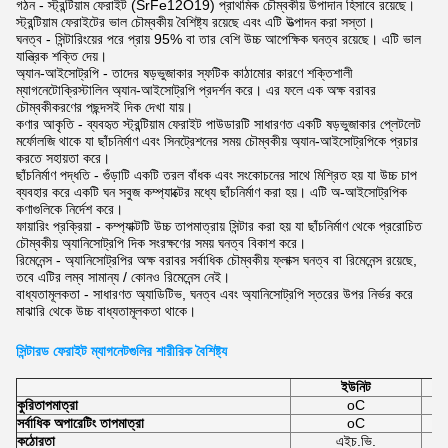
গঠন - স্ট্রন্টিয়াম ফেরাইট (SrFe12O19) প্রাথমিক চৌম্বকীয় উপাদান হিসাবে রয়েছে।
স্ট্রন্টিয়াম ফেরাইটের ভাল চৌম্বকীয় বৈশিষ্ট্য রয়েছে এবং এটি উত্পাদন করা সস্তা।
ঘনত্ব - সিন্টারিংয়ের পরে প্রায় 95% বা তার বেশি উচ্চ আপেক্ষিক ঘনত্ব রয়েছে। এটি ভাল
যান্ত্রিক শক্তি দেয়।
অ্যান-আইসোট্রপি - তাদের ষড়ভুজাকার স্ফটিক কাঠামোর কারণে শক্তিশালী
ম্যাগনেটোক্রিস্টালিন অ্যান-আইসোট্রপি প্রদর্শন করে। এর ফলে এক অক্ষ বরাবর
চৌম্বকীকরণের পছন্দসই দিক দেখা যায়।
কণার আকৃতি - ব্যবহৃত স্ট্রন্টিয়াম ফেরাইট পাউডারটি সাধারণত একটি ষড়ভুজাকার প্লেটলেট
মর্ফোলজি থাকে যা ছাঁচনির্মাণ এবং সিনট্রেশনের সময় চৌম্বকীয় অ্যান-আইসোট্রপিকে প্রচার
করতে সহায়তা করে।
ছাঁচনির্মাণ পদ্ধতি - গুঁড়াটি একটি তরল বাঁধক এবং সংকোচনের সাথে মিশ্রিত হয় যা উচ্চ চাপ
ব্যবহার করে একটি ঘন সবুজ কম্প্যাক্টের মধ্যে ছাঁচনির্মাণ করা হয়। এটি অ-আইসোট্রপিক
কণাগুলিকে নির্দেশ করে।
ফায়ারিং প্রক্রিয়া - কম্প্যাক্টটি উচ্চ তাপমাত্রায় সিন্টার করা হয় যা ছাঁচনির্মাণ থেকে প্ররোচিত
চৌম্বকীয় অ্যানিসোট্রপি দিক সংরক্ষণের সময় ঘনত্ব বিকাশ করে।
রিমেনেন্স - অ্যানিসোট্রপির অক্ষ বরাবর সর্বাধিক চৌম্বকীয় ফ্লাক্স ঘনত্ব বা রিমেনেন্স রয়েছে,
তবে এটির লম্ব সামান্য / কোনও রিমেনেন্স নেই।
বাধ্যতামূলকতা - সাধারণত অ্যাডিটিভ, ঘনত্ব এবং অ্যানিসোট্রপি স্তরের উপর নির্ভর করে
মাঝারি থেকে উচ্চ বাধ্যতামূলকতা থাকে।
সিন্টারড ফেরাইট ম্যাগনেটগুলির শারীরিক বৈশিষ্ট্য
ইউনিট
কুরি
তাপমাত্রা
oC
সর্বাধিক অপারেটিং তাপমাত্রা
oC
কঠোরতা
এইচ.ভি.