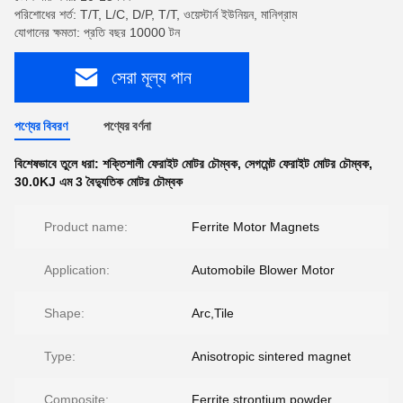
পরিশোধের শর্ত: T/T, L/C, D/P, T/T, ওয়েস্টার্ন ইউনিয়ন, মানিগ্রাম
যোগানের ক্ষমতা: প্রতি বছর 10000 টন
সেরা মূল্য পান
পণ্যের বিবরণ
পণ্যের বর্ণনা
বিশেষভাবে তুলে ধরা:
শক্তিশালী ফেরাইট মোটর চৌম্বক
,
সেগমেন্ট ফেরাইট মোটর চৌম্বক
,
30.0KJ এম 3 বৈদ্যুতিক মোটর চৌম্বক
Product name:
Ferrite Motor Magnets
Application:
Automobile Blower Motor
Shape:
Arc,Tile
Type:
Anisotropic sintered magnet
Composite:
Ferrite strontium powder