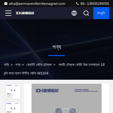
afra@permanentferritemagnet.com
86--13658196055
উদ্ধৃতি
পণ্য
বাড়ি
>
পণ্য
>
ফেরাইট মোটর চৌম্বক
>
স্থায়ী চৌম্বক ফেরিট উচ্চ তাপমাত্রা 18
ঘন্টা জন্য ফ্যান স্টার্টার মোটর W1104