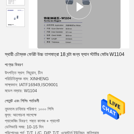
স্থায়ী চৌম্বক ফেরিট উচ্চ তাপমাত্রা 18 ঘন্টা জন্য ফ্যান স্টার্টার মোটর W1104
পণ্যের বিবরণ
উৎপত্তি স্থল: সিচুয়ান, চীন
পরিচিতিমুলক নাম: XINHENG
সাক্ষ্যদান: IATF16949,ISO9001
মডেল নম্বার: W1104
পেমেন্ট এবং শিপিং শর্তাবলী
ন্যূনতম চাহিদার পরিমাণ: ১০০০ পিসি
মূল্য: আলোচনা সাপেক্ষে
প্যাকেজিং বিবরণ: শক্ত কাগজ + প্যালেট
ডেলিভারি সময়: 10-15 দিন
পরিশোধের শর্ত: T/T, L/C, D/P, T/T, ওয়েস্টার্ন ইউনিয়ন, মানিগ্রাম