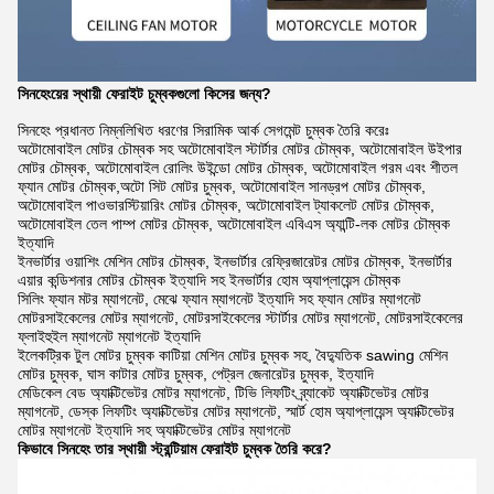
সিনহেংয়ের স্থায়ী ফেরাইট চুম্বকগুলো কিসের জন্য?
সিনহেং প্রধানত নিম্নলিখিত ধরণের সিরামিক আর্ক সেগমেন্ট চুম্বক তৈরি করেঃ
অটোমোবাইল মোটর চৌম্বক সহ অটোমোবাইল স্টার্টার মোটর চৌম্বক, অটোমোবাইল উইপার
মোটর চৌম্বক, অটোমোবাইল রোলিং উইন্ডো মোটর চৌম্বক, অটোমোবাইল গরম এবং শীতল
ফ্যান মোটর চৌম্বক,অটো সিট মোটর চুম্বক, অটোমোবাইল সানড্রপ মোটর চৌম্বক,
অটোমোবাইল পাওভারস্টিয়ারিং মোটর চৌম্বক, অটোমোবাইল ট্যাকলেট মোটর চৌম্বক,
অটোমোবাইল তেল পাম্প মোটর চৌম্বক, অটোমোবাইল এবিএস অ্যান্টি-লক মোটর চৌম্বক
ইত্যাদি
ইনভার্টার ওয়াশিং মেশিন মোটর চৌম্বক, ইনভার্টার রেফ্রিজারেটর মোটর চৌম্বক, ইনভার্টার
এয়ার কন্ডিশনার মোটর চৌম্বক ইত্যাদি সহ ইনভার্টার হোম অ্যাপ্লায়েন্স চৌম্বক
সিলিং ফ্যান মটর ম্যাগনেট, মেঝে ফ্যান ম্যাগনেট ইত্যাদি সহ ফ্যান মোটর ম্যাগনেট
মোটরসাইকেলের মোটর ম্যাগনেট, মোটরসাইকেলের স্টার্টার মোটর ম্যাগনেট, মোটরসাইকেলের
ফ্লাইহুইল ম্যাগনেট ম্যাগনেট ইত্যাদি
ইলেকট্রিক টুল মোটর চুম্বক কাটিয়া মেশিন মোটর চুম্বক সহ, বৈদ্যুতিক sawing মেশিন
মোটর চুম্বক, ঘাস কাটার মোটর চুম্বক, পেট্রল জেনারেটর চুম্বক, ইত্যাদি
মেডিকেল বেড অ্যাক্টিভেটর মোটর ম্যাগনেট, টিভি লিফটিং ব্র্যাকেট অ্যাক্টিভেটর মোটর
ম্যাগনেট, ডেস্ক লিফটিং অ্যাক্টিভেটর মোটর ম্যাগনেট, স্মার্ট হোম অ্যাপ্লায়েন্স অ্যাক্টিভেটর
মোটর ম্যাগনেট ইত্যাদি সহ অ্যাক্টিভেটর মোটর ম্যাগনেট
কিভাবে সিনহেং তার স্থায়ী স্ট্রন্টিয়াম ফেরাইট চুম্বক তৈরি করে?