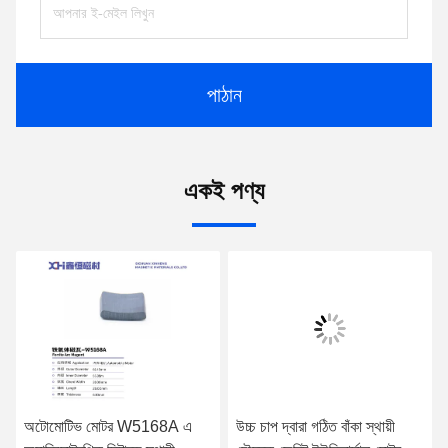
পাঠান
একই পণ্য
অটোমোটিভ মোটর W5168A এ
উচ্চ চাপ দ্বারা গঠিত বাঁকা স্থায়ী