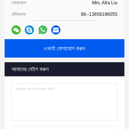
যোগাযোগ:
Mrs. Afra Liu
টেলিফোন:
86--13658196055
এখনই যোগাযোগ করুন
আমাদের মেইল ​​করুন