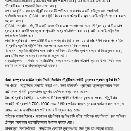
ম্যাগনেটোক্রিস্টালিন অ্যান-আইসোট্রপি প্রদর্শন করে। এর ফলে এক অক্ষ বরাবর
চৌম্বকীকরণের পছন্দসই দিক দেখা যায়।
কণার আকৃতি - ব্যবহৃত স্ট্রন্টিয়াম ফেরিট পাউডার সাধারণত একটি ষাটভুজাকার প্লেটলেট
মর্ফোলজি থাকে যা ছাঁচনির্মাণ এবং সিন্টারিংয়ের সময় চৌম্বকীয় অ্যান-আইসোট্রপি প্রচার করতে
সহায়তা করে।
ছাঁচনির্মাণ পদ্ধতি - গুঁড়াটি একটি তরল বাঁধক এবং সংকোচনের সাথে মিশ্রিত হয় যা উচ্চ চাপ
ব্যবহার করে একটি ঘন সবুজ কম্প্যাক্টের মধ্যে ছাঁচনির্মাণ করা হয়। এটি অ-আইসোট্রপিক
কণাগুলিকে নির্দেশ করে।
ফায়ারিং প্রক্রিয়া - কম্প্যাক্টটি উচ্চ তাপমাত্রায় সিন্টার করা হয় যা ছাঁচনির্মাণ থেকে প্ররোচিত
চৌম্বকীয় অ্যানিসোট্রপি দিক সংরক্ষণের সময় ঘনত্ব বিকাশ করে।
রিমেনেন্স - অ্যানিসোট্রপির অক্ষ বরাবর সর্বাধিক চৌম্বকীয় ফ্লাক্স ঘনত্ব বা রিমেনেন্স রয়েছে,
তবে এটির লম্ব সামান্য / কোনও রিমেনেন্স নেই।
বাধ্যতামূলকতা - সাধারণত অ্যাডিটিভ, ঘনত্ব এবং অ্যানিসোট্রপি স্তরের উপর নির্ভর করে
মাঝারি থেকে উচ্চ বাধ্যতামূলকতা থাকে।
ভিজা কম্প্রেশন মোল্ডিং দ্বারা তৈরি সিরামিক স্ট্রন্টিয়াম ফেরিট চুম্বকের প্রধান সুবিধা কি?
কম খরচে - স্ট্রন্টিয়াম ফেরাইট সস্তা এবং ভিজা ছাঁচনির্মাণ প্রক্রিয়া তুলনামূলকভাবে সহজ।
এটি বিরল-পৃথিবী চুম্বকগুলির তুলনায় এগুলিকে সস্তা করে তোলে।
উচ্চ চৌম্বকীয় বৈশিষ্ট্য - এমনকি ভারী বিরল পৃথিবীর উপাদান যুক্ত না করেও, স্ট্রন্টিয়াম
ফেরাইট চৌম্বকগুলি 700-1000 কেএ / মিটার পর্যন্ত বাধ্যতামূলকতা অর্জন করতে পারে, যা
তাদের অনেক অ্যাপ্লিকেশনগুলির জন্য উপযুক্ত করে তোলে।
মাত্রিক ধারাবাহিকতা - সংকোচন ছাঁচনির্মাণ প্রক্রিয়াটি ঘনিষ্ঠ মাত্রিক সহনশীলতা এবং অভিন্ন
চৌম্বক আকারের ধারাবাহিকভাবে উত্পাদন করতে দেয়।
তাপমাত্রা স্থিতিশীলতা - স্ট্রন্টিয়াম ফেরাইট চুম্বকগুলির উচ্চ কুরি তাপমাত্রা রয়েছে,