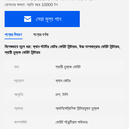
যোগানের ক্ষমতা: প্রতি বছর 10000 টন
সেরা মূল্য পান
পণ্যের বিবরণ
পণ্যের বর্ণনা
বিশেষভাবে তুলে ধরা:
ফ্যান স্টার্টার মোটর ফেরিট সিন্টারড
,
উচ্চ তাপমাত্রায় ফেরিট সিন্টারড
,
স্থায়ী চুম্বক ফেরিট সিন্টারড
নাম:
স্থায়ী চুম্বক ফেরিট
প্রয়োগ:
ফ্যান মোটর
আকৃতি:
চাপ, টালি
প্রকার:
অ্যানিসোট্রপিক সিন্টারযুক্ত চুম্বক
কম্পোজিট:
ফেরিট স্ট্রন্টিয়াম পাউডার