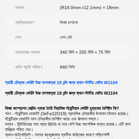
আকার:
(R16.0mm-r12.1mm) × 18mm
প্রক্রিয়াকরণ:
ভিজা চাপানো
লেপ:
লেপ নেই
প্যাকেজের আকার:
340 মিমি × 255 মিমি × 75 মিমি
কার্টন প্রতি পরিমাণ:
840 পিসি
স্থায়ী চৌম্বক ফেরিট উচ্চ তাপমাত্রা 18 ঘন্টা জন্য ফ্যান স্টার্টার মোটর W1104
স্থায়ী চৌম্বক ফেরিট উচ্চ তাপমাত্রা 18 ঘন্টা জন্য ফ্যান স্টার্টার মোটর W1104
ভিজা কম্প্রেশন মোল্ডিং দ্বারা তৈরি সিরামিক স্ট্রন্টিয়াম ফেরিট চুম্বকের বৈশিষ্ট্য কি?
গঠন - স্ট্রন্টিয়াম ফেরাইট (SrFe12O19) প্রাথমিক চৌম্বকীয় উপাদান হিসাবে রয়েছে।
স্ট্রন্টিয়াম ফেরাইট ভাল চৌম্বকীয় বৈশিষ্ট্য আছে এবং উত্পাদন সস্তা।
ঘনত্ব - সিন্টারিংয়ের পরে প্রায় 95% বা তার বেশি উচ্চ আপেক্ষিক ঘনত্ব রয়েছে। এটি ভাল
যান্ত্রিক শক্তি দেয়।
অ্যান-আইসোট্রপি - তাদের ষড়ভুজাকার স্ফটিক কাঠামোর কারণে শক্তিশালী