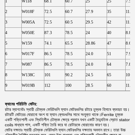
1
W118
68.1
60.7
25
25
7.50
2
W018F
72.5
60.7
27.9
35
11.80
3
W005A
72.5
60.5
29.5
42
11.80
4
W050E
87.3
78.5
24
40
8.80
5
W159
74.1
65.5
28.86
47
8.60
6
W017F
86.5
78.5
24.0
51
7.90
7
W087
86.5
78.5
24.0
64
7.80
8
W138C
101
90.2
24.5
65
10.8
9
W019B
112
100
28.5
60
11.90
ফ্যানের পরিচিতি
মোটর:
রটার ম্যাগনেটঃ স্থায়ী চৌম্বক ফেরিটগুলি ফ্যান মোটরগুলির রটারে চুম্বক হিসাবে ব্যবহৃত হয়।
রটারটি মোটরের ঘোরানো অংশ যা ফ্যান ব্লেডগুলির সাথে সংযুক্ত থাকে।Ferrite চুম্বক
একটি শক্তিশালী এবং স্থিতিশীল চৌম্বক ক্ষেত্র প্রদান যখন একটি বৈদ্যুতিক স্রোত stator
coils মাধ্যমে পাস, একটি শক্তি তৈরি করে যা রোটারকে ঘোরানোর কারণ হয়।
মোটর দক্ষতাঃ স্থায়ী চৌম্বক ফেরিটগুলি ফ্যান মোটরগুলির দক্ষতায় অবদান রাখে। তারা উচ্চ