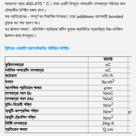
সাধারণত প্রায় 450-470 ° C। তারা একটি বিস্তৃত অপারেটিং তাপমাত্রা পরিসরে ভাল
চৌম্বকীয় বৈশিষ্ট্য বজায় রাখে।
ক্ষয় প্রতিরোধের - সম্পূর্ণ ঘন সিরামিক উপকরণ, তারা additives ধারণকারী bonded
চুম্বক মত ক্ষয় প্রবণ নয়।
ভর উত্পাদন ক্ষমতা - ছাঁচনির্মাণ প্রক্রিয়া জটিল চুম্বক জ্যামিতির স্বয়ংক্রিয় উচ্চ-ভলিউম
উত্পাদন জন্য উপযুক্ত।
সিন্টারড ফেরাইট ম্যাগনেটগুলির শারীরিক বৈশিষ্ট্য
ইউনিট
কুরি
তাপমাত্রা
oC
সর্বাধিক অপারেটিং তাপমাত্রা
oC
কঠোরতা
এইচ.ভি.
3
ঘনত্ব
জি/সেমি
আপেক্ষিক প্রতিরোধ ক্ষমতা
μrec
তাপমাত্রা সহগ Br
%/oC
তাপমাত্রা সহগ iHc
%/oC
2
বন্ডিং-বিরোধী শক্তি
N/m
2
অ্যান্টি-কম্প্রেসিভ শক্তি
N/m
≥6.
2
অ্যান্টি-ট্রেনসিল শক্তি
N/m
নির্দিষ্ট তাপমাত্রা
J/kg·K
প্রতিরোধ ক্ষমতা
Q.cm