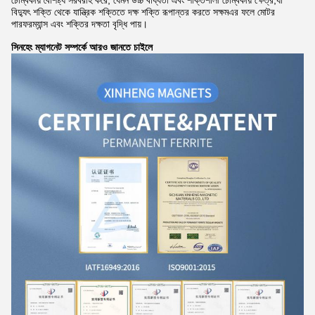
চৌম্বকীয় বৈশিষ্ট্য সরবরাহ করে, যেমন উচ্চ বাধ্যতা এবং শক্তিশালী চৌম্বকীয় ক্ষেত্র,যা
বিদ্যুৎ শক্তি থেকে যান্ত্রিক শক্তিতে দক্ষ শক্তি রূপান্তর করতে সক্ষমএর ফলে মোটর
পারফরম্যান্স এবং শক্তির দক্ষতা বৃদ্ধি পায়।
সিনহেং ম্যাগনেট সম্পর্কে আরও জানতে চাইলে