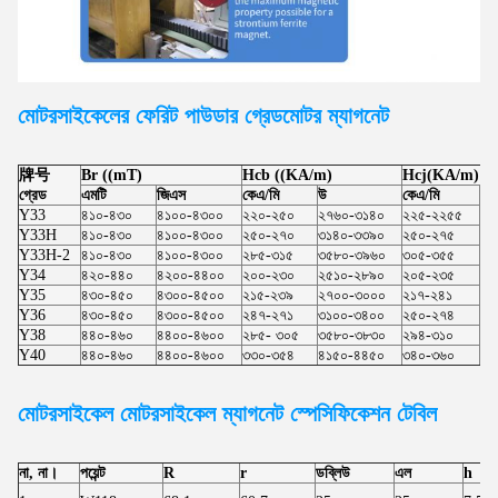
মোটরসাইকেলের ফেরিট পাউডার গ্রেড
মোটর
ম্যাগনেট
牌号
Br ((mT)
Hcb ((KA/m)
Hcj(KA/m)
গ্রেড
এমটি
জিএস
কেএ/মি
উ
কেএ/মি
উ
Y33
৪১০-৪৩০
৪১০০-৪৩০০
২২০-২৫০
২৭৬০-৩১৪০
২২৫-২২৫৫
২৮
Y33H
৪১০-৪৩০
৪১০০-৪৩০০
২৫০-২৭০
৩১৪০-৩৩৯০
২৫০-২৭৫
৩১
Y33H-2
৪১০-৪৩০
৪১০০-৪৩০০
২৮৫-৩১৫
৩৫৮০-৩৯৬০
৩০৫-৩৫৫
৩৮
Y34
৪২০-৪৪০
৪২০০-৪৪০০
২০০-২৩০
২৫১০-২৮৯০
২০৫-২৩৫
২৫
Y35
৪৩০-৪৫০
৪৩০০-৪৫০০
২১৫-২৩৯
২৭০০-৩০০০
২১৭-২৪১
২৭
Y36
৪৩০-৪৫০
৪৩০০-৪৫০০
২৪৭-২৭১
৩১০০-৩৪০০
২৫০-২৭৪
৩১
Y38
৪৪০-৪৬০
৪৪০০-৪৬০০
২৮৫- ৩০৫
৩৫৮০-৩৮৩০
২৯৪-৩১০
৩৬
Y40
৪৪০-৪৬০
৪৪০০-৪৬০০
৩৩০-৩৫৪
৪১৫০-৪৪৫০
৩৪০-৩৬০
৪২
মোটরসাইকেল মোটরসাইকেল
ম্যাগনেট স্পেসিফিকেশন টেবিল
না, না।
পয়েন্ট
R
r
ডব্লিউ
এল
h