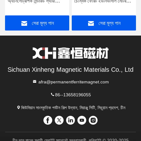
অ্যানিসোট্রপিক সিন্টারড স্থায়ী
চৌম্বক ফেরিট ইউনিভার্সাল মোটর
চৌম্বক ফেরিট ব্যবহার করা হয়
W010A ব্যবহার করা হয়
সেরা মূল্য পান
সেরা মূল্য পান
Sichuan Xinheng Magnetic Materials Co., Ltd
afra@permanentferritemagnet.com
86--13658196055
জিউমিয়ান সাংস্কৃতিক পর্যটন শিল্প উদ্যান, মিয়াঞ্জু সিটি, সিচুয়ান প্রদেশ, চীন
চীন ভাল মানের স্থায়ী ফেরাইট ম্যাগনেট সরবরাহকারী. কপিরাইট © 2020-2025