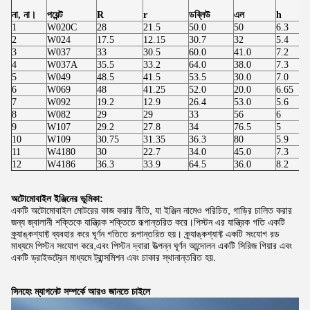
না, না।
পয়েন্ট
R
r
ডব্লিউ
এল
h
1
W020C
28
21.5
50.0
50
6.3
2
W024
17.5
12.15
30.7
32
5.4
3
W037
33
30.5
60.0
41.0
7.2
4
W037A
35.5
33.2
64.0
38.0
7.3
5
W049
48.5
41.5
53.5
30.0
7.0
6
W069
48
41.25
52.0
20.0
6.65
7
W092
19.2
12.9
26.4
53.0
5.6
8
W082
29
29
33
56
6
9
W107
29.2
27.8
34
76.5
5
10
W109
30.75
31.35
36.3
80
5.9
11
W4180
30
22.7
34.0
45.0
7.3
12
W4186
36.3
33.9
64.5
36.0
8.2
অটোমোবাইল ইঞ্জিনের ভূমিকা:
একটি অটোমোবাইল মোটরের কাজ করার নীতি, যা ইঞ্জিন নামেও পরিচিত, গাড়ির চালিত করার
জন্য জ্বালানী শক্তিকে যান্ত্রিক শক্তিতে রূপান্তরিত করে।
পিস্টন এর যান্ত্রিক গতি একটি
ক্র্যাঙ্কশ্যাফ্ট ব্যবহার করে ঘূর্ণন গতিতে রূপান্তরিত হয়। ক্র্যাঙ্কশ্যাফ্ট একটি সংযোগ রড
মাধ্যমে পিস্টন সংযোগ করে,এবং পিস্টন দ্বারা উত্পন্ন ঘূর্ণন আন্দোলন একটি সিরিজ গিয়ার এবং
একটি ড্রাইভট্রেন মাধ্যমে ট্রান্সমিশন এবং চাকার স্থানান্তরিত হয়.
সিনহেং ম্যাগনেট সম্পর্কে আরও জানতে চাইলে