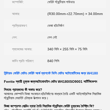
কম্পোজিট:
ফেরিট স্ট্রন্টিয়াম পাউডার
আকার:
(R30.00mm-r22.70mm) × 34.00mm
প্রক্রিয়াকরণ:
ভেজা ছাঁচনির্মাণ
লেপ:
লেপ নেই
প্যাকেজের আকার:
340 মিমি × 255 মিমি × 75 মিমি
কার্টন প্রতি পরিমাণ:
840 পিসি
সিন্টারড ফেরিট মোটর ফেরিট আর্ক ম্যাগনেট ডিসি মোটর অটোমোটিভের জন্য W4180
Ferrite স্থায়ী চুম্বক জন্য
অটোমোবাইল মোটর
W4180
ISO9001 সার্টিফিকেশন
সিনহেং গ্রাহকদের কী অফার করে?
আমাদের কোম্পানি ভিজা সংকোচন ছাঁচনির্মাণের মাধ্যমে তৈরি একটি আইসোট্রপিক সিরামিক
স্ট্রন্টিয়াম ফেরাইট চৌম্বক উত্পাদন করে।
ভিজা কম্প্রেশন মোল্ডিং দ্বারা তৈরি সিরামিক স্ট্রন্টিয়াম ফেরিট চুম্বকের বৈশিষ্ট্য কি?