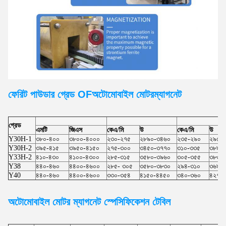
ফেরিট পাউডার গ্রেড OF
অটোমোবাইল মোটর
ম্যাগনেট
গ্রেড
এমটি
জিএস
কেএ/মি
উ
কেএ/মি
উ
Y30H-1
৩৮০-৪০০
৩৮০০-৪০০০
২৩০-২৭৫
২৮৯০-৩৪৬০
২৩৫-২৯০
২৯৫০
Y30H-2
৩৯৫-৪১৫
৩৯৫০-৪১৫০
২৭৫-৩০০
৩৪৫০-৩৭৭০
৩১০-৩৩৫
৩৮৯০
Y33H-2
৪১০-৪৩০
৪১০০-৪৩০০
২৮৫-৩১৫
৩৫৮০-৩৯৬০
৩০৫-৩৫৫
৩৮৩০
Y38
৪৪০-৪৬০
৪৪০০-৪৬০০
২৮৫- ৩০৫
৩৫৮০-৩৮৩০
২৯৪-৩১০
৩৬৯০
Y40
৪৪০-৪৬০
৪৪০০-৪৬০০
৩৩০-৩৫৪
৪১৫০-৪৪৫০
৩৪০-৩৬০
৪২৭০
অটোমোবাইল মোটর
ম্যাগনেট স্পেসিফিকেশন টেবিল