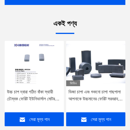
একই পণ্য
ভিডিও
উচ্চ চাপ দ্বারা গঠিত বাঁকা স্থায়ী
ভিজা চাপা এবং শুকনো চাপা গাছপালা
চৌম্বক ফেরিট ইউনিভার্সাল মোটর
আপনাকে উচ্চমানের ফেরিট সরবরাহ
W010A ব্যবহার করা হয়
করে W123
সেরা মূল্য পান
সেরা মূল্য পান