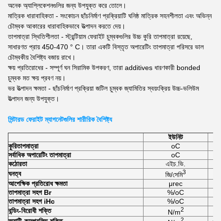
অনেক অ্যাপ্লিকেশনগুলির জন্য উপযুক্ত করে তোলে।
মাত্রিক ধারাবাহিকতা - সংকোচন ছাঁচনির্মাণ প্রক্রিয়াটি ঘনিষ্ঠ মাত্রিক সহনশীলতা এবং অভিন্ন
চৌম্বক আকারের ধারাবাহিকভাবে উত্পাদন করতে দেয়।
তাপমাত্রা স্থিতিশীলতা - স্ট্রন্টিয়াম ফেরাইট চুম্বকগুলির উচ্চ কুরি তাপমাত্রা রয়েছে,
সাধারণত প্রায় 450-470 ° C। তারা একটি বিস্তৃত অপারেটিং তাপমাত্রা পরিসরে ভাল
চৌম্বকীয় বৈশিষ্ট্য বজায় রাখে।
ক্ষয় প্রতিরোধের - সম্পূর্ণ ঘন সিরামিক উপকরণ, তারা additives ধারণকারী bonded
চুম্বক মত ক্ষয় প্রবণ নয়।
ভর উত্পাদন ক্ষমতা - ছাঁচনির্মাণ প্রক্রিয়া জটিল চুম্বক জ্যামিতির স্বয়ংক্রিয় উচ্চ-ভলিউম
উত্পাদন জন্য উপযুক্ত।
সিন্টারড ফেরাইট ম্যাগনেটগুলির শারীরিক বৈশিষ্ট্য
ইউনিট
কুরি
তাপমাত্রা
oC
সর্বাধিক অপারেটিং তাপমাত্রা
oC
কঠোরতা
এইচ.ভি.
3
ঘনত্ব
জি/সেমি
আপেক্ষিক প্রতিরোধ ক্ষমতা
μrec
তাপমাত্রা সহগ Br
%/oC
তাপমাত্রা সহগ iHc
%/oC
2
বন্ডিং-বিরোধী শক্তি
N/m
2