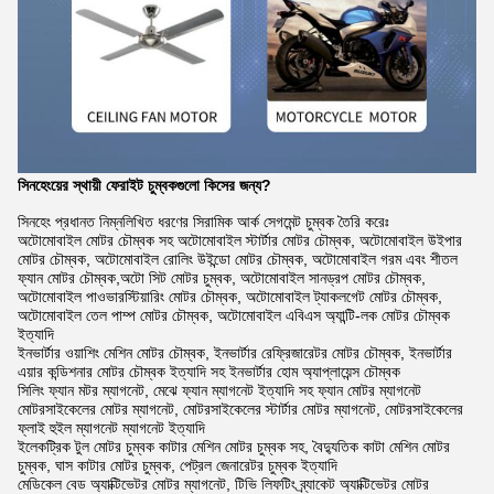
সিনহেংয়ের স্থায়ী ফেরাইট চুম্বকগুলো কিসের জন্য?
সিনহেং প্রধানত নিম্নলিখিত ধরণের সিরামিক আর্ক সেগমেন্ট চুম্বক তৈরি করেঃ
অটোমোবাইল মোটর চৌম্বক সহ অটোমোবাইল স্টার্টার মোটর চৌম্বক, অটোমোবাইল উইপার
মোটর চৌম্বক, অটোমোবাইল রোলিং উইন্ডো মোটর চৌম্বক, অটোমোবাইল গরম এবং শীতল
ফ্যান মোটর চৌম্বক,অটো সিট মোটর চুম্বক, অটোমোবাইল সানড্রপ মোটর চৌম্বক,
অটোমোবাইল পাওভারস্টিয়ারিং মোটর চৌম্বক, অটোমোবাইল ট্যাকলগেট মোটর চৌম্বক,
অটোমোবাইল তেল পাম্প মোটর চৌম্বক, অটোমোবাইল এবিএস অ্যান্টি-লক মোটর চৌম্বক
ইত্যাদি
ইনভার্টার ওয়াশিং মেশিন মোটর চৌম্বক, ইনভার্টার রেফ্রিজারেটর মোটর চৌম্বক, ইনভার্টার
এয়ার কন্ডিশনার মোটর চৌম্বক ইত্যাদি সহ ইনভার্টার হোম অ্যাপ্লায়েন্স চৌম্বক
সিলিং ফ্যান মটর ম্যাগনেট, মেঝে ফ্যান ম্যাগনেট ইত্যাদি সহ ফ্যান মোটর ম্যাগনেট
মোটরসাইকেলের মোটর ম্যাগনেট, মোটরসাইকেলের স্টার্টার মোটর ম্যাগনেট, মোটরসাইকেলের
ফ্লাই হুইল ম্যাগনেট ম্যাগনেট ইত্যাদি
ইলেকট্রিক টুল মোটর চুম্বক কাটার মেশিন মোটর চুম্বক সহ, বৈদ্যুতিক কাটা মেশিন মোটর
চুম্বক, ঘাস কাটার মোটর চুম্বক, পেট্রল জেনারেটর চুম্বক ইত্যাদি
মেডিকেল বেড অ্যাক্টিভেটর মোটর ম্যাগনেট, টিভি লিফটিং ব্র্যাকেট অ্যাক্টিভেটর মোটর