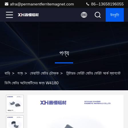
afra@permanentferritemagnet.com
86--13658196055
উদ্ধৃতি
পণ্য
বাড়ি
>
পণ্য
>
ফেরাইট মোটর চৌম্বক
>
সিন্টারড ফেরিট মোটর ফেরিট আর্ক ম্যাগনেট
ডিসি মোটর অটোমোটিভের জন্য W4180