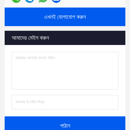
এখনই যোগাযোগ করুন
আমাদের মেইল ​​করুন
পাঠান