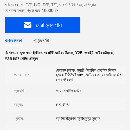
পরিশোধের শর্ত: T/T, L/C, D/P, T/T, ওয়েস্টার্ন ইউনিয়ন, মানিগ্রাম
যোগানের ক্ষমতা: প্রতি বছর 10000 টন
সেরা মূল্য পান
পণ্যের বিবরণ
পণ্যের বর্ণনা
বিশেষভাবে তুলে ধরা:
সিন্টারড ফেরাইট মোটর চৌম্বক
,
Y25 ফেরাইট মোটর চৌম্বক
,
Y25 ডিসি মোটর চৌম্বক
ফেরাইট চুম্বক, স্থায়ী সিরামিক ফেরাইট ডিস্ক
পণ্যের নাম:
চুম্বক D22x7mm, মোটরের জন্য স্থায়ী আর্ক /
সেগমেন্ট ফেরা
প্রয়োগ:
অটোমোবাইল মোটর
আকৃতি:
চাপ, টালি
প্রকার:
অ্যানিসোট্রপিক সিন্টারযুক্ত চুম্বক