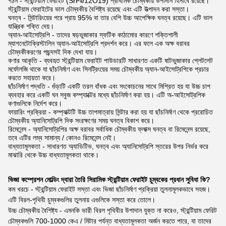
গঠন - স্ট্রন্টিয়াম ফেরাইট (SrFe12O19) প্রাথমিক চৌম্বকীয় উপাদান হিসাবে রয়েছে।
স্ট্রন্টিয়াম ফেরাইটের ভাল চৌম্বকীয় বৈশিষ্ট্য রয়েছে এবং এটি উত্পাদন করা সস্তা।
ঘনত্ব - সিন্টারিংয়ের পরে প্রায় 95% বা তার বেশি উচ্চ আপেক্ষিক ঘনত্ব রয়েছে। এটি ভাল
যান্ত্রিক শক্তি দেয়।
অ্যান-আইসোট্রপি - তাদের ষড়ভুজাকার স্ফটিক কাঠামোর কারণে শক্তিশালী
ম্যাগনেটোক্রিস্টালিন অ্যান-আইসোট্রপি প্রদর্শন করে। এর ফলে এক অক্ষ বরাবর
চৌম্বকীকরণের পছন্দসই দিক দেখা যায়।
কণার আকৃতি - ব্যবহৃত স্ট্রন্টিয়াম ফেরাইট পাউডারটি সাধারণত একটি ষাটভুজাকার প্লেটলেট
মর্ফোলজি থাকে যা ছাঁচনির্মাণ এবং সিনট্রিংয়ের সময় চৌম্বকীয় অ্যান-আইসোট্রপিকে প্রচার
করতে সহায়তা করে।
ছাঁচনির্মাণ পদ্ধতি - গুঁড়াটি একটি তরল বাঁধক এবং সংকোচনের সাথে মিশ্রিত হয় যা উচ্চ চাপ
ব্যবহার করে একটি ঘন সবুজ কম্প্যাক্টের মধ্যে ছাঁচনির্মাণ করা হয়। এটি অ-আইসোট্রপিক
কণাগুলিকে নির্দেশ করে।
ফায়ারিং প্রক্রিয়া - কম্প্যাক্টটি উচ্চ তাপমাত্রায় সিন্টার করা হয় যা ছাঁচনির্মাণ থেকে প্ররোচিত
চৌম্বকীয় অ্যানিসোট্রপি দিক সংরক্ষণের সময় ঘনত্ব বিকাশ করে।
রিমেনেন্স - অ্যানিসোট্রপির অক্ষ বরাবর সর্বাধিক চৌম্বকীয় ফ্লাক্স ঘনত্ব বা রিমেনেন্স রয়েছে,
তবে এটির লম্ব সামান্য / কোনও রিমেনেন্স নেই।
বাধ্যতামূলকতা - সাধারণত অ্যাডিটিভ, ঘনত্ব এবং অ্যানিসোট্রপি স্তরের উপর নির্ভর করে
মাঝারি থেকে উচ্চ বাধ্যতামূলকতা থাকে।
ভিজা কম্প্রেশন মোল্ডিং দ্বারা তৈরি সিরামিক স্ট্রন্টিয়াম ফেরাইট চুম্বকের প্রধান সুবিধা কি?
কম খরচে - স্ট্রন্টিয়াম ফেরাইট সস্তা এবং ভিজা ছাঁচনির্মাণ প্রক্রিয়া তুলনামূলকভাবে সহজ।
এটি বিরল-পৃথিবী চুম্বকগুলির তুলনায় এগুলিকে সস্তা করে তোলে।
উচ্চ চৌম্বকীয় বৈশিষ্ট্য - এমনকি ভারী বিরল পৃথিবীর উপাদান যুক্ত না করেও, স্ট্রন্টিয়াম ফেরিট
চৌম্বকগুলি 700-1000 কেএ / মিটার পর্যন্ত বাধ্যতামূলকতা অর্জন করতে পারে, যা তাদের