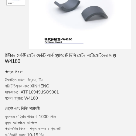
সিন্টারড ফেরিট মোটর ফেরিট আর্ক ম্যাগনেট ডিসি মোটর অটোমোটিভের জন্য
W4180
পণ্যের বিবরণ
উৎপত্তি স্থল: সিচুয়ান, চীন
পরিচিতিমুলক নাম: XINHENG
সাক্ষ্যদান: IATF16949,ISO9001
মডেল নম্বার: W4180
পেমেন্ট এবং শিপিং শর্তাবলী
ন্যূনতম চাহিদার পরিমাণ: 1000 পিসি
মূল্য: আলোচনা সাপেক্ষে
প্যাকেজিং বিবরণ: শক্ত কাগজ + প্যালেট
ডেলিভারি সময়: 10-15 দিন