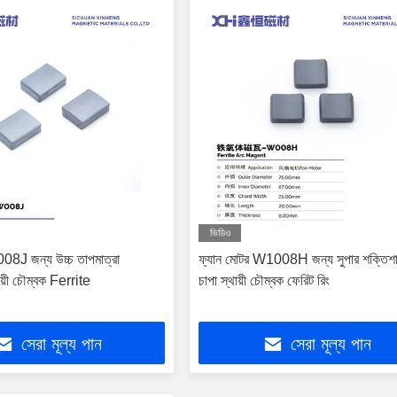
ভিডিও
08J জন্য উচ্চ তাপমাত্রা
ফ্যান মোটর W1008H জন্য সুপার শক্তিশা
য়ী চৌম্বক Ferrite
চাপা স্থায়ী চৌম্বক ফেরিট রিং
সেরা মূল্য পান
সেরা মূল্য পান