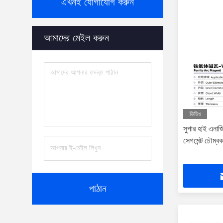
এখনই যোগাযোগ করুন
আমাদের মেইল ​​করুন
ভিডিও
সুপার হাই এনার্জ
সেগমেন্ট চৌম
পাঠান