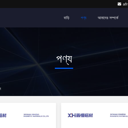
af
বাড়ি
পণ্য
আমাদের সম্পর্কে
পণ্য
ন