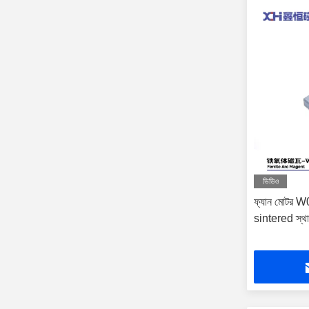
ভিডিও
ফ্যান মোটর W0
sintered স্থা