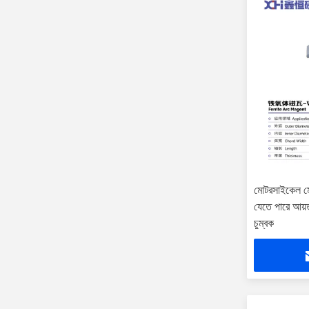
মোটরসাইকেল ম
যেতে পারে আয়
চুম্বক