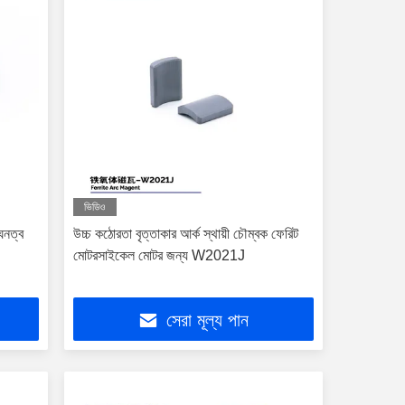
ভিডিও
নত্ব
উচ্চ কঠোরতা বৃত্তাকার আর্ক স্থায়ী চৌম্বক ফেরিট
মোটরসাইকেল মোটর জন্য W2021J
সেরা মূল্য পান