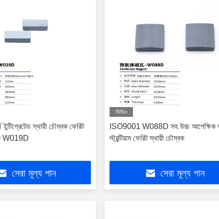
ভিডিও
ি ইন্টিগ্রেটেড স্থায়ী চৌম্বক ফেরিট
ISO9001 W088D সহ উচ্চ আপেক্ষিক ঘ
্বক W019D
স্ট্রন্টিয়াম ফেরিট স্থায়ী চৌম্বক
সেরা মূল্য পান
সেরা মূল্য পান