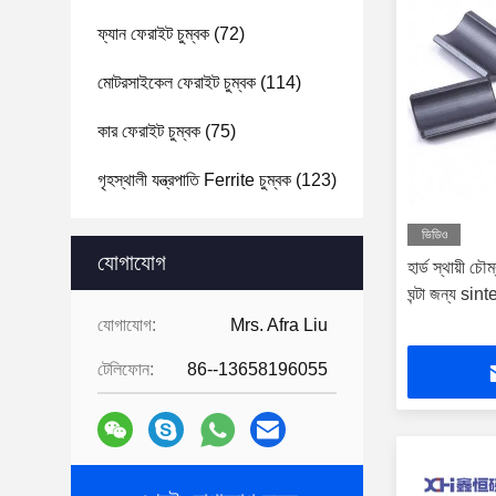
ফ্যান ফেরাইট চুম্বক
(72)
মোটরসাইকেল ফেরাইট চুম্বক
(114)
কার ফেরাইট চুম্বক
(75)
গৃহস্থালী যন্ত্রপাতি Ferrite চুম্বক
(123)
ভিডিও
যোগাযোগ
হার্ড স্থায়ী চ
ঘন্টা জন্য sin
যোগাযোগ:
Mrs. Afra Liu
টেলিফোন:
86--13658196055