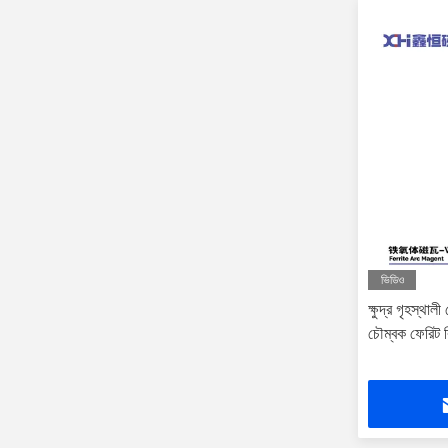
ভিডিও
ক্ষুদ্র গৃহস্থ
চৌম্বক ফেরিট র