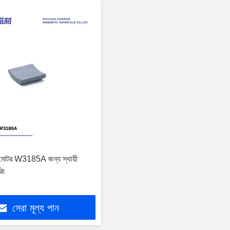
ালী মোটর W3185A জন্য স্থায়ী
িং
সেরা মূল্য পান