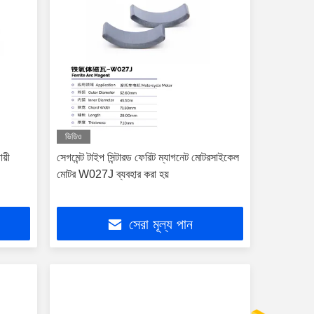
ভিডিও
য়ী
সেগমেন্ট টাইপ সিন্টারড ফেরিট ম্যাগনেট মোটরসাইকেল
মোটর W027J ব্যবহার করা হয়
সেরা মূল্য পান