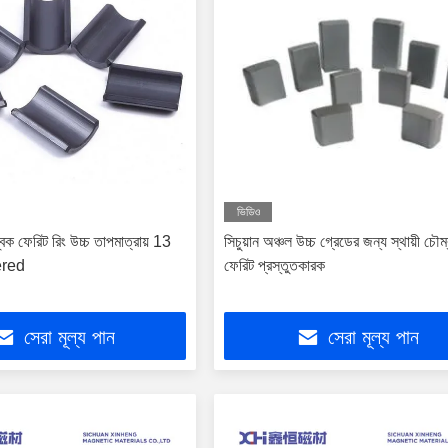
ভিডিও
ৌম্বক ফেরিট রিং উচ্চ তাপমাত্রায় 13
সিচুয়ান অঞ্চল উচ্চ গ্রেডের জন্য স্থায়ী চৌম
tered
ফেরিট প্রস্তুতকারক
সেরা মূল্য পান
সেরা মূল্য পান