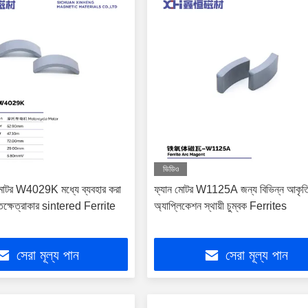
ভিডিও
োটর W4029K মধ্যে ব্যবহার করা
ফ্যান মোটর W1125A জন্য বিভিন্ন আকৃত
তক্ষেত্রাকার sintered Ferrite
অ্যাপ্লিকেশন স্থায়ী চুম্বক Ferrites
সেরা মূল্য পান
সেরা মূল্য পান