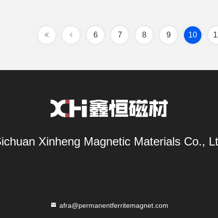
6
7
8
9
10
1
ichuan Xinheng Magnetic Materials Co., L
afra@permanentferritemagnet.com