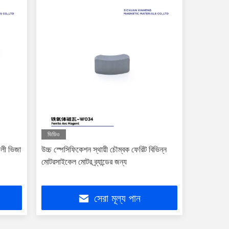
ভিডিও
লী ভিজা
উচ্চ স্পেসিফিকেশন স্থায়ী চৌম্বক ফেরিট বিভিন্ন
মোটরসাইকেল মোটর ব্র্যান্ডের জন্য
সেরা মূল্য পান