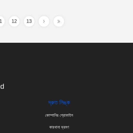
1
12
13
td
দ্রুত লিঙ্ক
কোম্পানির প্রোফাইল
কারখানা ভ্রমণ