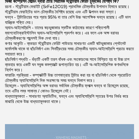
ভিজা কম্প্রেশন মোল্ডিং দ্বারা তৈরি সিরামিক স্ট্রন্টিয়াম ফেরিট চুম্বকের বৈশিষ্ট্য কি?
রচনা - স্ট্রন্টিয়াম ফেরাইট (SrFe12O19) প্রাথমিক চৌম্বকীয় উপাদান হিসাবে রয়েছে।
স্ট্রন্টিয়াম ফেরাইটের ভাল চৌম্বকীয় বৈশিষ্ট্য রয়েছে এবং এটি উত্পাদন করা সস্তা।
ঘনত্ব - সিন্টারিংয়ের পরে প্রায় 95% বা তার বেশি উচ্চ আপেক্ষিক ঘনত্ব রয়েছে। এটি ভাল
যান্ত্রিক শক্তি দেয়।
অ্যান-আইসোট্রপি - তাদের ষড়ভুজাকার স্ফটিক কাঠামোর কারণে শক্তিশালী
ম্যাগনেটোক্রাইস্টালিন অ্যান-আইসোট্রপি প্রদর্শন করে। এর ফলে এক অক্ষ বরাবর
চৌম্বকীকরণের পছন্দসই দিক দেখা যায়।
কণার আকৃতি - ব্যবহৃত স্ট্রন্টিয়াম ফেরিট পাউডার সাধারণত একটি ষাটভুজাকার প্লেটলেট
মর্ফোলজি থাকে যা ছাঁচনির্মাণ এবং সিনট্রিংয়ের সময় চৌম্বকীয় অ্যান-আইসোট্রপি প্রচার করতে
সহায়তা করে।
ছাঁচনির্মাণ পদ্ধতি - গুঁড়াটি একটি তরল বাঁধক এবং সংকোচনের সাথে মিশ্রিত হয় যা উচ্চ চাপ
ব্যবহার করে একটি ঘন সবুজ কমপ্যাক্টে রূপান্তরিত হয়। এটি অ-আইসোট্রপিক কণাগুলিকে
নির্দেশ করে।
ফায়ারিং প্রক্রিয়া - কম্প্যাক্টটি উচ্চ তাপমাত্রায় সিন্টার করা হয় যা ছাঁচনির্মাণ থেকে প্ররোচিত
চৌম্বকীয় অ্যানিসোট্রপি দিক সংরক্ষণের সময় ঘনত্ব বিকাশ করে।
রিমেনেন্স - অ্যানিসোট্রপির অক্ষ বরাবর সর্বাধিক চৌম্বকীয় ফ্লাক্স ঘনত্ব বা রিমেনেন্স রয়েছে,
তবে এটির লম্ব সামান্য / কোনও রিমেনেন্স নেই।
বাধ্যতামূলকতা - সাধারণত অ্যাডিটিভ, ঘনত্ব এবং অ্যানিসোট্রপি স্তরের উপর নির্ভর করে
মাঝারি থেকে উচ্চ বাধ্যতামূলকতা থাকে।