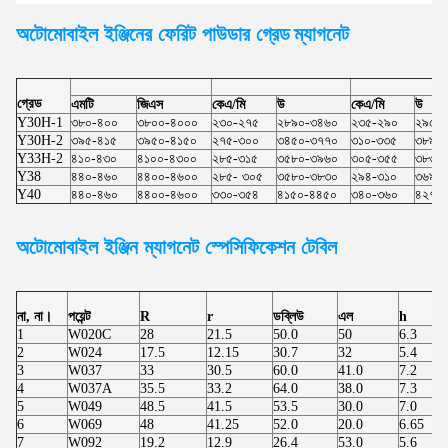
অটোমোবাইল ইঞ্জিনের ফেরিট পাউডার গ্রেড
ম্যাগনেট
গ্রেড
এমটি
জিএস
কেএ/মি
উ
কেএ/মি
উ
Y30H-1
৩৮০-৪০০
৩৮০০-৪০০০
২৩০-২৭৫
২৮৯০-৩৪৬০
২৩৫-২৯০
২৯৫০
Y30H-2
৩৯৫-৪১৫
৩৯৫০-৪১৫০
২৭৫-৩০০
৩৪৫০-৩৭৭০
৩১০-৩৩৫
৩৮৯০
Y33H-2
৪১০-৪৩০
৪১০০-৪৩০০
২৮৫-৩১৫
৩৫৮০-৩৯৬০
৩০৫-৩৫৫
৩৮৩০
Y38
৪৪০-৪৬০
৪৪০০-৪৬০০
২৮৫- ৩০৫
৩৫৮০-৩৮৩০
২৯৪-৩১০
৩৬৯০
Y40
৪৪০-৪৬০
৪৪০০-৪৬০০
৩৩০-৩৫৪
৪১৫০-৪৪৫০
৩৪০-৩৬০
৪২৭০
অটোমোবাইল ইঞ্জিন
ম্যাগনেট স্পেসিফিকেশন টেবিল
না, না।
পয়েন্ট
R
r
ডব্লিউ
এল
h
1
W020C
28
21.5
50.0
50
6.3
2
W024
17.5
12.15
30.7
32
5.4
3
W037
33
30.5
60.0
41.0
7.2
4
W037A
35.5
33.2
64.0
38.0
7.3
5
W049
48.5
41.5
53.5
30.0
7.0
6
W069
48
41.25
52.0
20.0
6.65
7
W092
19.2
12.9
26.4
53.0
5.6