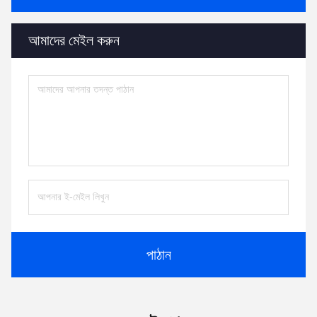
আমাদের মেইল ​​করুন
পাঠান