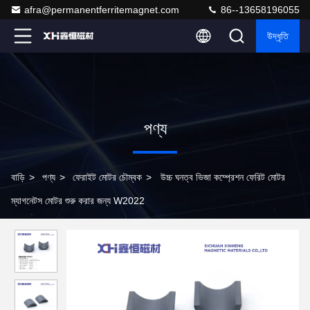
afra@permanentferritemagnet.com
86--13658196055
উদ্ধৃতি
পণ্য
বাড়ি
>
পণ্য
>
ফেরাইট মোটর চৌম্বক
>
উচ্চ ঘনত্ব ভিজা কম্প্রেশন ফেরিট মোটর
ম্যাগনেটস মোটর শুরু করার জন্য W2022