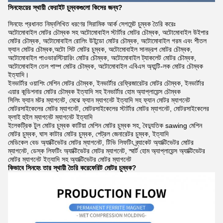
সিনহেংয়ের স্থায়ী ফেরাইট চুম্বকগুলো কিসের জন্য?
সিনহেং প্রধানত নিম্নলিখিত ধরণের সিরামিক আর্ক সেগমেন্ট চুম্বক তৈরি করেঃ
অটোমোবাইল মোটর চৌম্বক সহ অটোমোবাইল স্টার্টার মোটর চৌম্বক, অটোমোবাইল উইপার
মোটর চৌম্বক, অটোমোবাইল রোলিং উইন্ডো মোটর চৌম্বক, অটোমোবাইল গরম এবং শীতল
ফ্যান মোটর চৌম্বক,অটো সিট মোটর চুম্বক, অটোমোবাইল সানড্রপ মোটর চৌম্বক,
অটোমোবাইল পাওভারস্টিয়ারিং মোটর চৌম্বক, অটোমোবাইল ট্যাকলেট মোটর চৌম্বক,
অটোমোবাইল তেল পাম্প মোটর চৌম্বক, অটোমোবাইল এবিএস অ্যান্টি-লক মোটর চৌম্বক
ইত্যাদি।
ইনভার্টার ওয়াশিং মেশিন মোটর চৌম্বক, ইনভার্টার রেফ্রিজারেটর মোটর চৌম্বক, ইনভার্টার
এয়ার কন্ডিশনার মোটর চৌম্বক ইত্যাদি সহ ইনভার্টার হোম অ্যাপ্লায়েন্স চৌম্বক
সিলিং ফ্যান মটর ম্যাগনেট, মেঝে ফ্যান ম্যাগনেট ইত্যাদি সহ ফ্যান মোটর ম্যাগনেট
মোটরসাইকেলের মোটর ম্যাগনেট, মোটরসাইকেলের স্টার্টার মোটর ম্যাগনেট, মোটরসাইকেলের
ফ্লাই হুইল ম্যাগনেট ম্যাগনেট ইত্যাদি
ইলেকট্রিক টুল মোটর চুম্বক কাটিয়া মেশিন মোটর চুম্বক সহ, বৈদ্যুতিক sawing মেশিন
মোটর চুম্বক, ঘাস কাটার মোটর চুম্বক, পেট্রল জেনারেটর চুম্বক, ইত্যাদি
মেডিকেল বেড অ্যাক্টিভেটর মোটর ম্যাগনেট, টিভি লিফটিং ব্র্যাকেট অ্যাক্টিভেটর মোটর
ম্যাগনেট, ডেস্ক লিফটিং অ্যাক্টিভেটর মোটর ম্যাগনেট, স্মার্ট হোম অ্যাপ্লায়েন্স অ্যাক্টিভেটর
মোটর ম্যাগনেট ইত্যাদি সহ অ্যাক্টিভেটর মোটর ম্যাগনেট
কিভাবে সিনহেং তার স্থায়ী তৈরি করে
ফেরিট মোটর চুম্বক
?