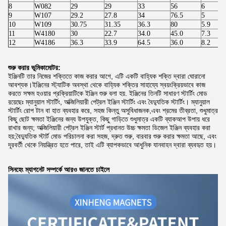
8
W082
29
29
33
56
6
9
W107
29.2
27.8
34
76.5
5
10
W109
30.75
31.35
36.3
80
5.9
11
W4180
30
22.7
34.0
45.0
7.3
12
W4186
36.3
33.9
64.5
36.0
8.2
শুরু করার ভূমিকা
মোটর:
ইঞ্জিনটি তার নিজের শক্তিতে কাজ করার আগে, এটি একটি বাহ্যিক শক্তি দ্বারা ঘোরানো
আবশ্যক।ইঞ্জিনের স্ট্যাটিক অবস্থা থেকে বাহ্যিক শক্তির সাহায্যে স্বয়ংক্রিয়ভাবে কাজ
করতে সক্ষম হওয়ার প্রক্রিয়াটিকে ইঞ্জিন শুরু বলা হয়. ইঞ্জিনের তিনটি সাধারণ স্টার্টিং মোড
রয়েছেঃ ম্যানুয়াল স্টার্টিং, অক্জিলিয়ারী পেট্রল ইঞ্জিন স্টার্টিং এবং বৈদ্যুতিক স্টার্টিং। ম্যানুয়াল
স্টার্টিং রোপ টান বা হাত ব্যবহার করে, সহজ কিন্তু অসুবিধাজনক,এবং শ্রমের তীব্রতা, শুধুমাত্র
কিছু ছোট ক্ষমতা ইঞ্জিনের জন্য উপযুক্ত, কিছু গাড়িতে শুধুমাত্র একটি ব্যাকআপ উপায় ধরে
রাখার জন্য; অক্জিলিয়ারী পেট্রল ইঞ্জিন স্টার্ট প্রধানত উচ্চ ক্ষমতা ডিজেল ইঞ্জিন ব্যবহার করা
হয়;বৈদ্যুতিক স্টার্ট মোড পরিচালনা করা সহজ, দ্রুত শুরু, বারবার শুরু করার ক্ষমতা আছে, এবং
দূরবর্তী থেকে নিয়ন্ত্রিত হতে পারে, তাই এটি ব্যাপকভাবে আধুনিক যানবাহন দ্বারা ব্যবহৃত হয়।
সিনহেং ম্যাগনেট সম্পর্কে আরও জানতে চাইলে