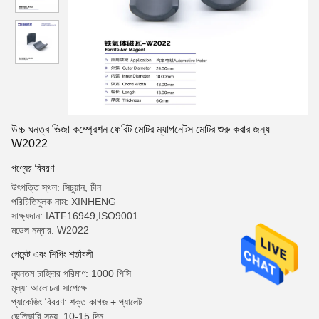
উচ্চ ঘনত্ব ভিজা কম্প্রেশন ফেরিট মোটর ম্যাগনেটস মোটর শুরু করার জন্য
W2022
পণ্যের বিবরণ
উৎপত্তি স্থল: সিচুয়ান, চীন
পরিচিতিমুলক নাম: XINHENG
সাক্ষ্যদান: IATF16949,ISO9001
মডেল নম্বার: W2022
পেমেন্ট এবং শিপিং শর্তাবলী
ন্যূনতম চাহিদার পরিমাণ: 1000 পিসি
মূল্য: আলোচনা সাপেক্ষে
প্যাকেজিং বিবরণ: শক্ত কাগজ + প্যালেট
ডেলিভারি সময়: 10-15 দিন