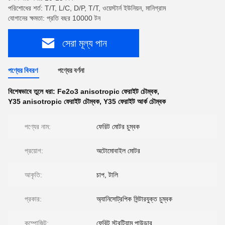
পরিশোধের শর্ত: T/T, L/C, D/P, T/T, ওয়েস্টার্ন ইউনিয়ন, মানিগ্রাম
যোগানের ক্ষমতা: প্রতি বছর 10000 টন
সেরা মূল্য পান
পণ্যের বিবরণ
পণ্যের বর্ণনা
বিশেষভাবে তুলে ধরা:
Fe2o3 anisotropic ফেরাইট চৌম্বক
,
Y35 anisotropic ফেরাইট চৌম্বক
,
Y35 ফেরাইট আর্ক চৌম্বক
পণ্যের নাম:
ফেরিট মোটর চুম্বক
প্রয়োগ:
অটোমোবাইল মোটর
আকৃতি:
চাপ, টালি
প্রকার:
অ্যানিসোট্রপিক সিন্টারযুক্ত চুম্বক
কম্পোজিট:
ফেরিট স্ট্রন্টিয়াম পাউডার